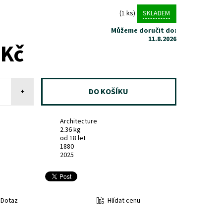
(1 ks)
SKLADEM
Můžeme doručit do:
11.8.2026
 Kč
+
Architecture
2.36 kg
od 18 let
1880
2025
Hlídat cenu
Dotaz