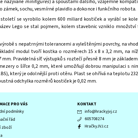
aké nazývané
minifigures
) a spoustami dalšího, vzájemně kompatib
bo zámek, sochu, vesmírné plavidlo a dokonce i funkčního robota.
oletí se vyrobilo kolem 600 miliard kostiček a vyrábí se kole
 název Lego se stal pojmem, kolem stavebnic vzniklo množství f
výrobě s nepatrnými tolerancemi a vyleštěnými povrchy, na vhodn
ákladní modul tvoří kostka o rozměrech 15 x 8 x 3,2 mm, na n
 mm. Pravidelná síť výstupků s roztečí přesně 8 mm je základem 
 mezery o šířce 0,2 mm, které umožňují dobrou manipulaci s ni
BS), který je odolnější proti otěru. Plast se ohřívá na teplotu 232
ípustná odchylka rozměrů kostiček je 0,02 mm.
MACE PRO VÁS
KONTAKT
ní podmínky
info
@
hrackyjvj.cz
605708274
ační řád
HračkyJVJ.cz
í zboží
va