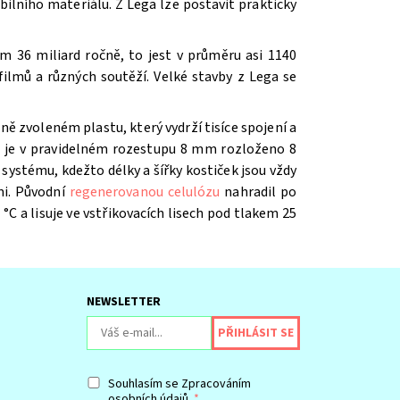
ilního materiálu. Z Lega lze postavit prakticky
m 36 miliard ročně, to jest v průměru asi 1140
ilmů a různých soutěží. V
elké stavby z Lega se
ě zvoleném plastu, který vydrží tisíce spojení a
íž je v pravidelném rozestupu 8 mm rozloženo 8
systému, kdežto délky a šířky kostiček jsou vždy
mi. Původní
regenerovanou celulózu
nahradil po
 °C a lisuje ve vstřikovacích lisech pod tlakem 25
NEWSLETTER
Souhlasím se
Zpracováním
osobních údajů.