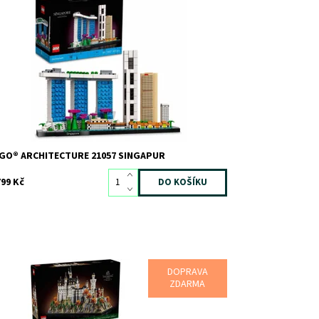
zoruhodný výstavní model singapurského
noramatu z kostek
stupnost:
Skladem
1
d:
9549
ačka:
LEGO
GO® ARCHITECTURE 21057 SINGAPUR
799 Kč
DOPRAVA
jevte nejnovější stavitelské techniky a užijte si
ZDARMA
tuitivní 3D stavitelský zážitek s aplikací LEGO Builder
i stavění této věrné repliky Zámku Neuschwanstein.