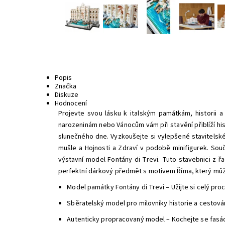
Popis
Značka
Diskuze
Hodnocení
Projevte svou lásku k italským památkám, historii a
narozeninám nebo Vánocům vám při stavění přiblíží hist
slunečného dne. Vyzkoušejte si vylepšené stavitelské
mušle a Hojnosti a Zdraví v podobě minifigurek. Sou
výstavní model Fontány di Trevi. Tuto stavebnici z řad
perfektní dárkový předmět s motivem Říma, který může
Model památky Fontány di Trevi – Užijte si celý pr
Sběratelský model pro milovníky historie a cestován
Autenticky propracovaný model – Kochejte se fasád