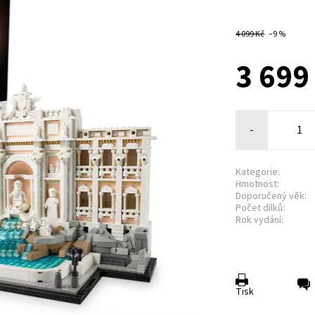
4 099 Kč
–9 %
3 699
-
Kategorie:
Hmotnost:
Doporučený věk:
Počet dílků:
Rok vydání:
Tisk