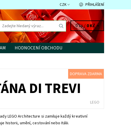
CZK
PŘIHLÁŠENÍ
0 ks /
0 Kč
RAM
HODNOCENÍ OBCHODU
DOPRAVA ZDARMA
ÁNA DI TREVI
LEGO
řady LEGO Architecture si zamiluje každý kreativní
je historii, umění, cestování nebo Itálii.