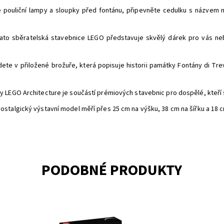
é pouliční lampy a sloupky před fontánu, připevněte cedulku s názvem n
to sběratelská stavebnice LEGO představuje skvělý dárek pro vás nebo 
te v přiložené brožuře, která popisuje historii památky Fontány di Trevi.
 LEGO Architecture je součástí prémiových stavebnic pro dospělé, kteří s
stalgický výstavní model měří přes 25 cm na výšku, 38 cm na šířku a 18 
PODOBNÉ PRODUKTY