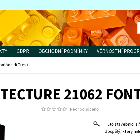
KTY
GDPR
OBCHODNÍ PODMÍNKY
VĚRNOSTNÍ PROG
ontána di Trevi
TECTURE 21062 FONT
Neohodnoceno
Tuto stavebnici z 
dospělý, který milu