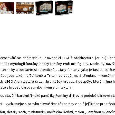
 cestování se sběratelskou stavebnicí LEGO® Architecture (21062) Fon
orii a mytologii fontány. Sochy fontány tvoří minifigurky. Model byl navr
 techniky a postavte si autentické detaily fontány, jako je fasáda palác
částí jsou také mořští koně a Tritoni ve vodě, malá „Fontána milenců“ n
y LEGO Architecture si zamiluje každý kreativní dospělý, který miluje hi
te s hrdostí darovat milovníkům architektury.
oces stavění barokní římské památky Fontány di Trevi v podobě dárkové st
í – Vychutnejte si stavbu slavné římské fontány v celé její kráse prostře
ou, detaily soch, miniaturními mořskými koňmi, malou „Fontánou milenců“