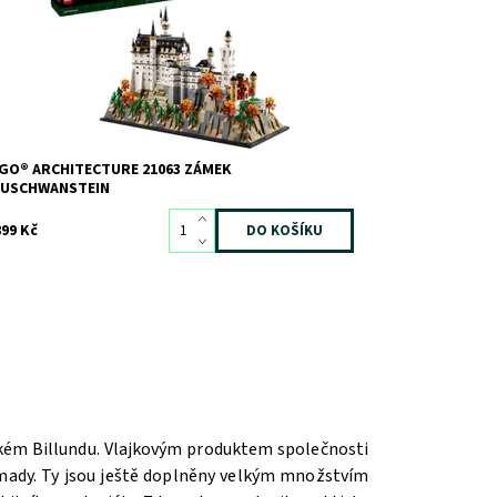
to prémiová stavebnice plná detailů osloví každého
eativního dospělého, který miluje...
stupnost:
Skladem
1
d:
12546
ačka:
LEGO
GO® ARCHITECTURE 21063 ZÁMEK
EUSCHWANSTEIN
899 Kč
ském Billundu. Vlajkovým produktem společnosti
romady. Ty jsou ještě doplněny velkým množstvím