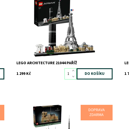
lu
Oslavuj architekturu Paříže prostřednictvím této
Po
panoramatické sady od LEGO® Architecture.
pa
Dostupnost:
Skladem
1
Do
Kód:
8338
Kó
Značka:
LEGO
Zn
LEGO ARCHITECTURE 21044 PAŘÍŽ
LE
1 299 Kč
1 
DOPRAVA
Ponořte se do historie katedrály Notre-Dame v Paříži.
Ob
ZDARMA
Každý sáček s kostkami vás provede jednou etapou
in
výstavby této gotické katedrály, a to od základního
př