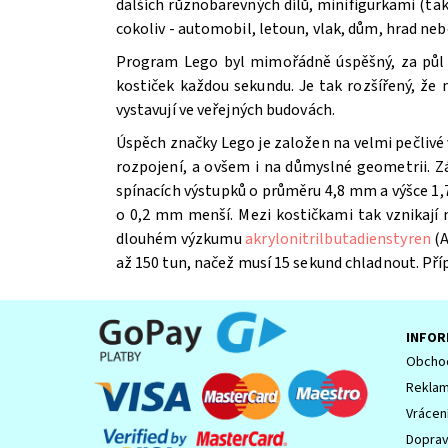
dalších různobarevných dílů, minifigurkami (t
cokoliv - automobil, letoun, vlak, dům, hrad ne
Program Lego byl mimořádně úspěšný, za půl st
kostiček každou sekundu. Je tak rozšířený, že
vystavují ve veřejných budovách.
Úspěch značky Lego je založen na velmi pečlivé 
Souhlasím se
Zpracováním osobních údajů.
rozpojení, a ovšem i na důmyslné geometrii. Z
spínacích výstupků o průměru 4,8 mm a výšce 1,7
o 0,2 mm menší. Mezi kostičkami tak vznikají
dlouhém výzkumu
akrylonitrilbutadienstyren
(A
až 150 tun, načež musí 15 sekund chladnout. Př
INFOR
Obchod
Reklam
Vrácen
Dopra