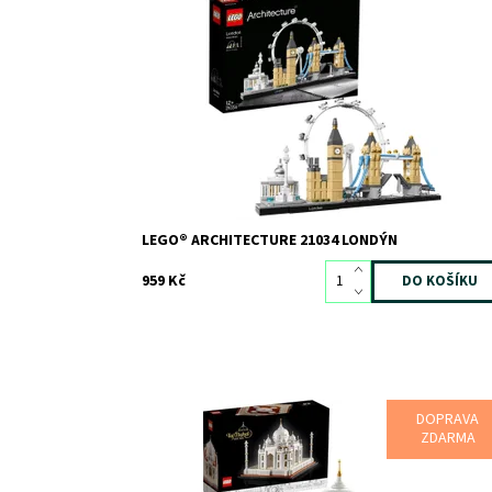
Oslav Londýn pomocí tohoto panoramatického mode
LEGO® Architecture!
Dostupnost:
Skladem
3
Kód:
12396
Značka:
LEGO
LEGO® ARCHITECTURE 21034 LONDÝN
959 Kč
DOPRAVA
Postavte si a vystavte úchvatnou LEGO® repliku Tádž
ZDARMA
Mahalu
Dostupnost:
Skladem
2