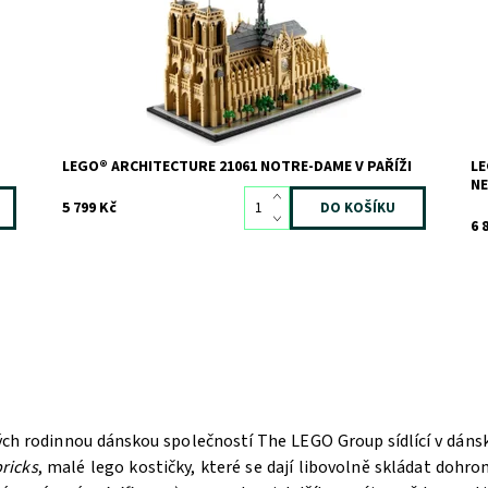
kamene z roku 1163. Vyzkoušejte si na vlastní kůži práci
Ta
architekta Viollet-le-Duca, který katedrálu...
kr
Dostupnost:
Skladem
1
Do
Kód:
12773
Kó
Značka:
LEGO
Zn
LEGO® ARCHITECTURE 21061 NOTRE-DAME V PAŘÍŽI
LE
N
5 799 Kč
6 
ých rodinnou dánskou společností The LEGO Group sídlící v dán
ricks
, malé lego kostičky, které se dají libovolně skládat doh