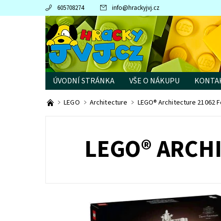
605708274
info
@
hrackyjvj.cz
ÚVODNÍ STRÁNKA
VŠE O NÁKUPU
KONTA
PRODÁVANÉ ZNAČKY
LEGO
Architecture
LEGO® Architecture 21062 F
LEGO® ARCHI