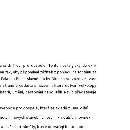
tána di Trevi pro dospělé. Tento nostalgický dárek k
žen tak, aby připomínal zážitek z pohledu na fontánu za
e Palazzo Poli a slavné sochy Ókeana ve voze ve tvaru
a straně a cedulka s názvem, která dotváří velkolepý
storii, umění, cestování nebo Itálii. Navíc představuje
avebnice pro dospělé, která se skládá z 1880 dílků
dnictvím nových stavebních technik a dalších novinek
 a dalšími předměty, které dotvářejí tento model