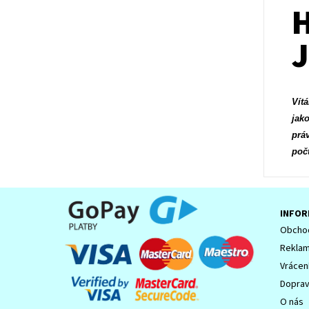
H
Vít
jak
prá
poč
INFOR
Obchod
Reklam
Vrácen
Dopra
O nás