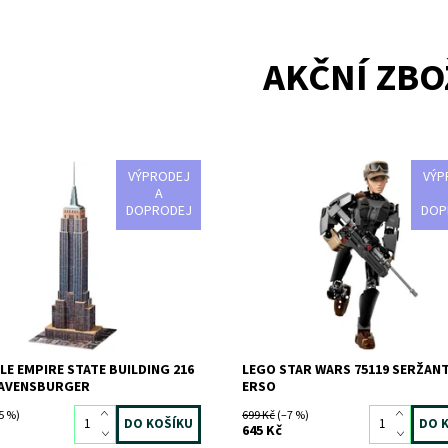
AKČNÍ ZBO
VÝPRODEJ
VÝP
e Empire State Building 216 dílků
Tato drsná seržantka Povstalců m
A
co potřebuje, aby se mohla postav
DOPRODEJ
DOP
ost:
Skladem
>3 ks
Impériu!
385
RAVENSBURGER
Dostupnost:
Skladem
>3 ks
Kód:
2525
Značka:
LEGO
LE EMPIRE STATE BUILDING 216
LEGO STAR WARS 75119 SERŽAN
RAVENSBURGER
ERSO
5 %)
699 Kč
(–7 %)
645 Kč