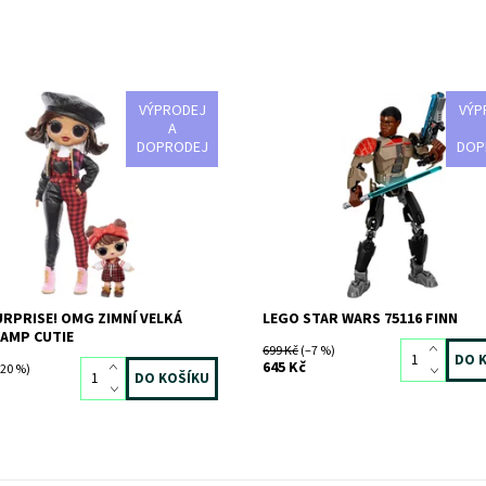
VÝPRODEJ
VÝP
ost:
Skladem
>3 ks
Vezmi si svůj světelný meč a pom
A
8138
Finnovi porazit jakéhokoliv nepříte
DOPRODEJ
DOP
MGA
Dostupnost:
Skladem
3 ks
Kód:
2344
Značka:
LEGO
SURPRISE! OMG ZIMNÍ VELKÁ
LEGO STAR WARS 75116 FINN
AMP CUTIE
699 Kč
(–7 %)
645 Kč
20 %)