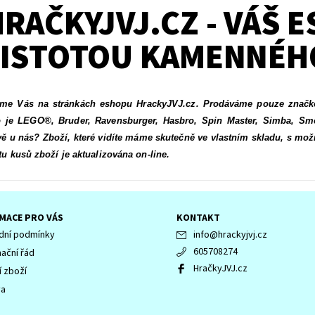
RAČKYJVJ.CZ - VÁŠ 
JISTOTOU KAMENNÉH
áme Vás na stránkách eshopu HrackyJVJ.cz. Prodáváme pouze značk
o je
LEGO®
, Bruder, Ravensburger, Hasbro, Spin Master, Simba, Sm
vě u nás? Zboží, které vidíte máme skutečně ve vlastním skladu, s mož
tu kusů zboží je aktualizována on-line.
MACE PRO VÁS
KONTAKT
ní podmínky
info
@
hrackyjvj.cz
605708274
ační řád
HračkyJVJ.cz
í zboží
va