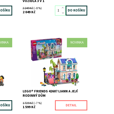
VOZIDLA 3 V 1
2 249 Kč
(–8 %)
2 049 Kč
VINKA
NOVINKA
Vítejte v Liannině rodinném domě (42687),
kde si děti od 7 let můžou vymýšlet
vlastní příběhy. Holky a kluci prozkoumají
krásný domeček LEGO®...
Nedostupné - termín
Dostupnost:
dodání není znám
Kód:
12794
Značka:
LEGO
LEGO® FRIENDS 42687 LIANN A JEJÍ
RODINNÝ DŮM
1 729 Kč
(–7 %)
DETAIL
1 599 Kč