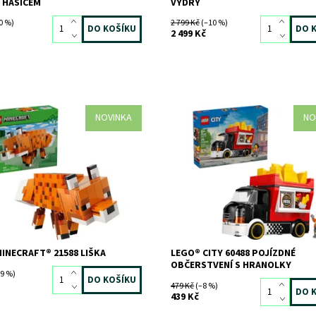
A HASIČEM
VYDRY
0 %)
2 799 Kč
(–10 %)
2 499 Kč
NOVINKA
NO
e život Minecraftu s touto
Prodávejte hranolky v pojízdném
kou replikou Lišky (21588),
občerstvení.
cí LEGO® Minecraft® pro kluky a
Dostupnost:
Skladem
3 ks
10 let. S touto stavebnicí...
Kód:
12879
ost:
Skladem
>3 ks
Značka:
LEGO
12824
LEGO
INECRAFT® 21588 LIŠKA
LEGO® CITY 60488 POJÍZDNÉ
OBČERSTVENÍ S HRANOLKY
9 %)
479 Kč
(–8 %)
439 Kč