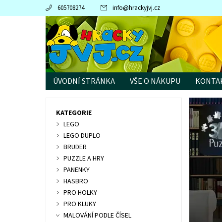
605708274
info
@
hrackyjvj.cz
ÚVODNÍ STRÁNKA
VŠE O NÁKUPU
KONTA
PRODÁVANÉ ZNAČKY
KATEGORIE
LEGO
LEGO DUPLO
BRUDER
PUZZLE A HRY
PANENKY
HASBRO
PRO HOLKY
PRO KLUKY
MALOVÁNÍ PODLE ČÍSEL