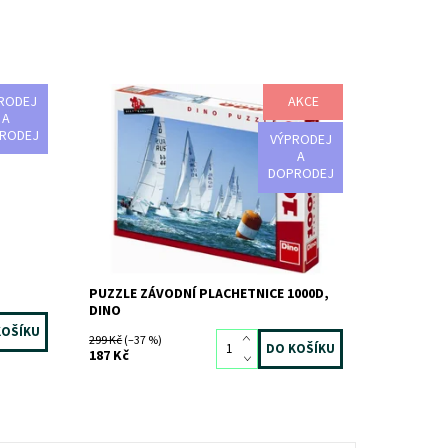
RODEJ
AKCE
oz
Dostupnost:
Skladem
>3 ks
A
le!
Kód:
2432
RODEJ
VÝPRODEJ
Značka:
DINO
A
DOPRODEJ
PUZZLE ZÁVODNÍ PLACHETNICE 1000D,
DINO
299 Kč
(–37 %)
187 Kč