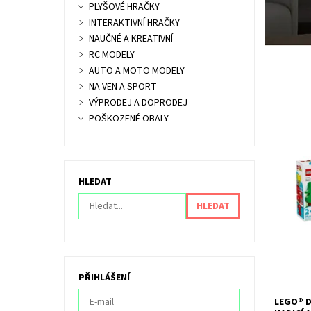
PLYŠOVÉ HRAČKY
INTERAKTIVNÍ HRAČKY
NAUČNÉ A KREATIVNÍ
RC MODELY
AUTO A MOTO MODELY
NA VEN A SPORT
VÝPRODEJ A DOPRODEJ
POŠKOZENÉ OBALY
Dopřejte
HLEDAT
hraní na
Město Ha
(10473). 
Dostupn
Kód:
Značka:
PŘIHLÁŠENÍ
LEGO® D