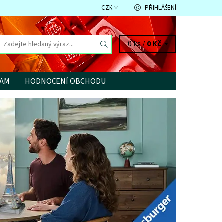
CZK
PŘIHLÁŠENÍ
0 ks /
0 Kč
RAM
HODNOCENÍ OBCHODU