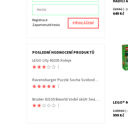
HADICÍ 
729 Kč
(–1
649 Kč
Registrace
Zapomenuté heslo
Vdechnět
POSLEDNÍ HODNOCENÍ PRODUKTŮ
autentic
LEGO City 60205 Koleje
stavebni
|
holky od 
Dostupn
Kód:
Ravensburger Puzzle Socha Svobody Noční edice 108 dílků
Značka:
|
Bruder 63150 Bworld Vodní skútr Seamaxx s figurkou
LEGO® M
|
1 099 Kč
(–
999 Kč