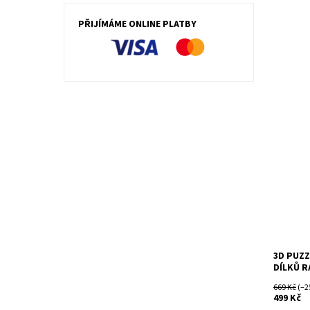
PŘIJÍMÁME ONLINE PLATBY
3D puzzl
Dostupn
Kód:
Značka:
3D PUZZ
DÍLKŮ 
669 Kč
(–2
499 Kč