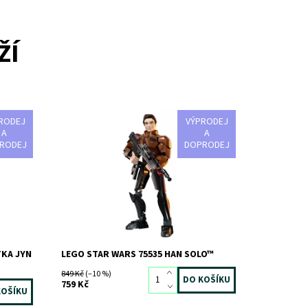
ŽÍ
RODEJ
VÝPRODEJ
á vše,
Bojuj proti padouchům s Hanem Solem!
A
A
it
RODEJ
DOPRODEJ
Dostupnost:
Skladem
1 ks
Kód:
4101
Značka:
LEGO
TKA JYN
LEGO STAR WARS 75535 HAN SOLO™
849 Kč
(–10 %)
759 Kč