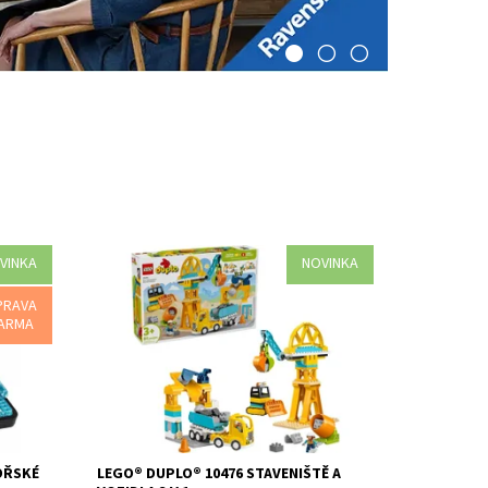
VINKA
NOVINKA
dárek
Představte malým stavitelům hračku
34 dílků.
Staveniště a vozidla 3 v 1 (10476), se
PRAVA
kterou stavění nikdy nekončí! Stavitelé od
ARMA
3 let si užijí, budou vtaženi...
Dostupnost:
Skladem
2 ks
Kód:
12767
Značka:
LEGO
MOŘSKÉ
LEGO® DUPLO® 10476 STAVENIŠTĚ A