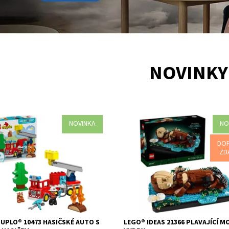
NOVINKY
NOVINKA
NO
 malým dětem od 2 let zábavné
Stavebnice představuje zábavný 
 hasiče s hračkou LEGO® DUPLO®
pro milovníky zvířat a obsahuje 1 2
DO
sičské auto s hadicí a hasičem
ZD
Dostupnost:
Skladem
2 ks
Tato hasičská hračka...
Kód:
12897
ost:
Skladem
>3 ks
Značka:
LEGO
12758
LEGO
UPLO® 10473 HASIČSKÉ AUTO S
LEGO® IDEAS 21366 PLAVAJÍCÍ 