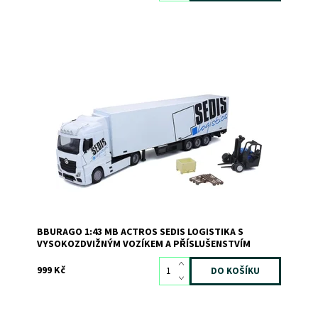
Dostupnost:
Skladem
>3
Kód:
11139
Značka:
Bburago
BBURAGO 1:43 MB ACTROS SEDIS LOGISTIKA S
VYSOKOZDVIŽNÝM VOZÍKEM A PŘÍSLUŠENSTVÍM
999 Kč