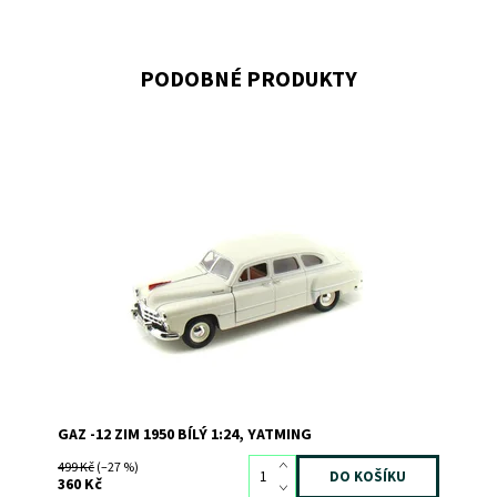
PODOBNÉ PRODUKTY
Kovový model GAZ -12 ZIM 1950 bílý
Dostupnost:
Skladem
1
Kód:
528
Značka:
YATMING
GAZ -12 ZIM 1950 BÍLÝ 1:24, YATMING
499 Kč
(–27 %)
360 Kč