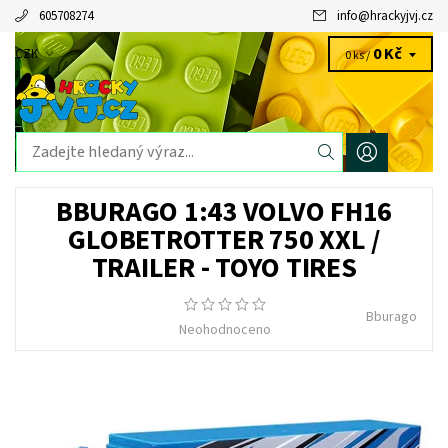
605708274
info
@
hrackyjvj.cz
0 Kč
CZK
0 ks /
BBURAGO 1:43 VOLVO FH16
GLOBETROTTER 750 XXL /
TRAILER - TOYO TIRES
Bburago
Neohodnoceno