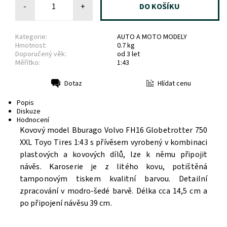
-
+
Kategorie:
AUTO A MOTO MODELY
Hmotnost:
0.7 kg
Doporučený věk:
od 3 let
Měřítko:
1:43
Hlídat cenu
Dotaz
Tisk
Popis
Diskuze
Hodnocení
Kovový model Bburago Volvo FH16 Globetrotter 750
XXL Toyo Tires 1:43 s přívěsem vyrobený v kombinaci
plastových a kovových dílů, lze k němu připojit
návěs.
Karoserie je z litého kovu, potištěná
tamponovým tiskem kvalitní barvou. Detailní
zpracování v m
odro-šedé barvě.
Délka cca 14,5 cm a
po připojení návěsu 39 cm.