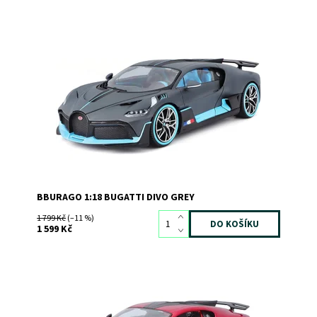
Dostupnost:
Skladem
>3
Kód:
11130
Značka:
Bburago
BBURAGO 1:18 BUGATTI DIVO GREY
1 799 Kč
(–11 %)
1 599 Kč
Dostupnost:
Skladem
>3
Kód:
11035
Značka:
Bburago