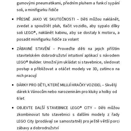
gumovými pneumatikami, předním pluhem a funkcí sypání
soli, a minifigurku řidiče
PŘESNĚ JAKO VE SKUTEČNOSTI – Děti můžou naklánět,
zvedat a spouštět pluh, tlačit vozidlo, aby sypalo dílky
soli LEGO®, naklánět kabinu, aby se dostaly k motoru, a
posadit minifigurku řidiče za volant
ZÁBAVNÉ STAVĚNÍ – Proveďte děti na jejich příštím
stavitelském dobrodružství intuitivní aplikací s návodem
LEGO® Builder. Umožní jim ukládat si stavebnice, sledovat
postup a přibližovat a otáčet modely ve 3D, zatímco na
nich pracují
DÁRKY PRO DĚTI, KTERÉ MILUJÍ HRAČKY VOZIDEL – Skvělý
dárek k Vánocům nebo narozeninám pro kluky a holky od
6 let
OBJEVTE DALŠÍ STAVEBNICE LEGO® CITY – Děti můžou
zkombinovat tuto stavebnici s dalšími modely z řady
LEGO City (prodávají se samostatně) pro ještě větší porci
zábavy a dobrodružství