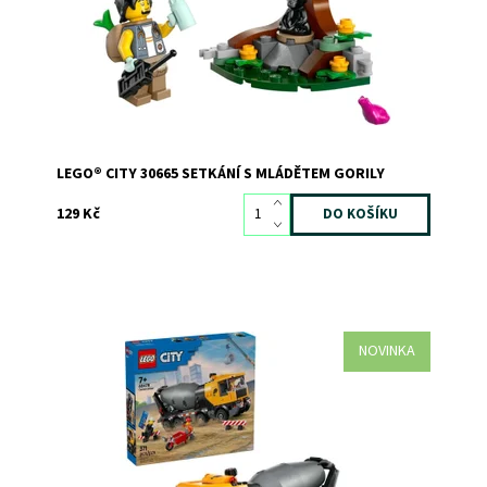
Značka:
LEGO
LEGO® CITY 30665 SETKÁNÍ S MLÁDĚTEM GORILY
129 Kč
NOVINKA
Fanoušci hraček z prostředí stavby si zamilují stavebnici
LEGO® City Míchačka (60478) pro děti od 7 let.
Dostupnost:
Skladem
>3
Kód:
12722
Značka:
LEGO