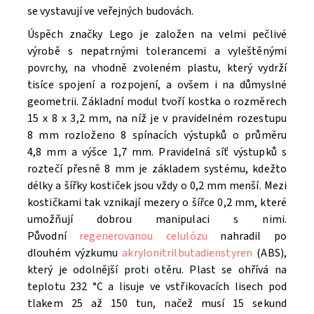
se vystavují ve veřejných budovách.
Úspěch značky Lego je založen na velmi pečlivé
výrobě s nepatrnými tolerancemi a vyleštěnými
povrchy, na vhodně zvoleném plastu, který vydrží
tisíce spojení a rozpojení, a ovšem i na důmyslné
geometrii. Základní modul tvoří kostka o rozměrech
15 x 8 x 3,2 mm, na níž je v pravidelném rozestupu
8 mm rozloženo 8 spínacích výstupků o průměru
4,8 mm a výšce 1,7 mm. Pravidelná síť výstupků s
roztečí přesně 8 mm je základem systému, kdežto
délky a šířky kostiček jsou vždy o 0,2 mm menší. Mezi
kostičkami tak vznikají mezery o šířce 0,2 mm, které
umožňují dobrou manipulaci s nimi.
Původní
regenerovanou celulózu
nahradil po
dlouhém výzkumu
akrylonitrilbutadienstyren
(ABS),
který je odolnější proti otěru. Plast se ohřívá na
teplotu 232 °C a lisuje ve vstřikovacích lisech pod
tlakem 25 až 150 tun, načež musí 15 sekund