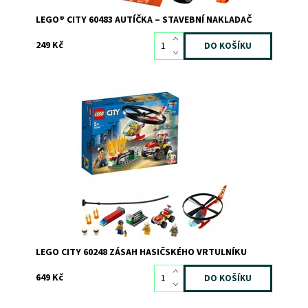
LEGO® CITY 60483 AUTÍČKA – STAVEBNÍ NAKLADAČ
249 Kč
Hasičská akční hračka pro děti s létajícím vrtulníkem!
Dostupnost:
Skladem
3
Kód:
6722
Značka:
LEGO
LEGO CITY 60248 ZÁSAH HASIČSKÉHO VRTULNÍKU
649 Kč