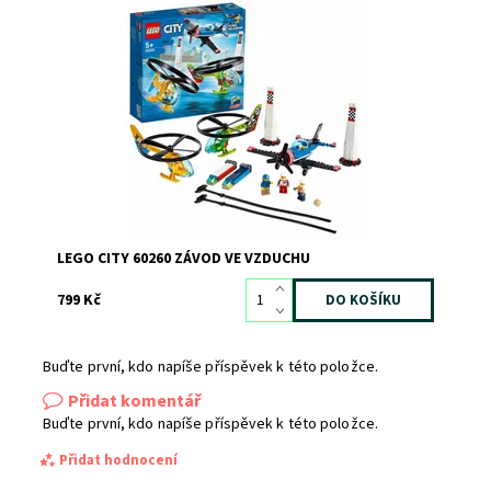
Užijte si adrenalinové závody s létajícími LEGO® vrtulníky!
Dostupnost:
Skladem
2
Kód:
7085
Značka:
LEGO
LEGO CITY 60260 ZÁVOD VE VZDUCHU
799 Kč
Buďte první, kdo napíše příspěvek k této položce.
Přidat komentář
Buďte první, kdo napíše příspěvek k této položce.
Přidat hodnocení