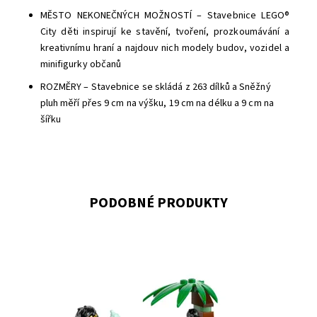
MĚSTO NEKONEČNÝCH MOŽNOSTÍ – Stavebnice LEGO®
City děti inspirují ke stavění, tvoření, prozkoumávání a
kreativnímu hraní a najdouv nich modely budov, vozidel a
minifigurky občanů
ROZMĚRY – Stavebnice se skládá z 263 dílků a Sněžný
pluh měří přes 9 cm na výšku, 19 cm na délku a 9 cm na
šířku
PODOBNÉ PRODUKTY
Sběratelský sáček
Dostupnost:
Skladem
>3
Kód:
12821