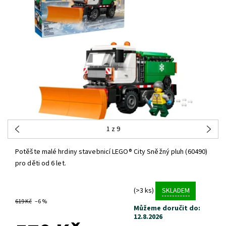
1
z 9
Potěšte malé hrdiny stavebnicí LEGO® City Sněžný pluh (60490)
pro děti od 6 let.
(>3 ks)
SKLADEM
619 Kč
–6 %
Můžeme doručit do:
12.8.2026