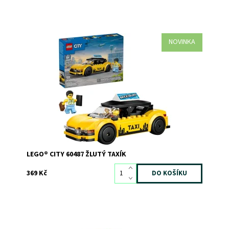
NOVINKA
Děti od 5 let, které milují autíčka a stavebnice, si se
stavebnicí LEGO® City Žlutý taxík (60487) užijí
dvojnásobnou porci zábavy.
Dostupnost:
Skladem
>3
Kód:
12734
Značka:
LEGO
LEGO® CITY 60487 ŽLUTÝ TAXÍK
369 Kč