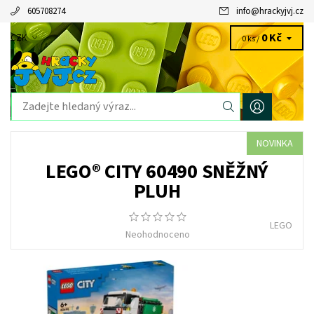
605708274
info
@
hrackyjvj.cz
0 Kč
CZK
0 ks /
NOVINKA
LEGO® CITY 60490 SNĚŽNÝ
PLUH
LEGO
Neohodnoceno