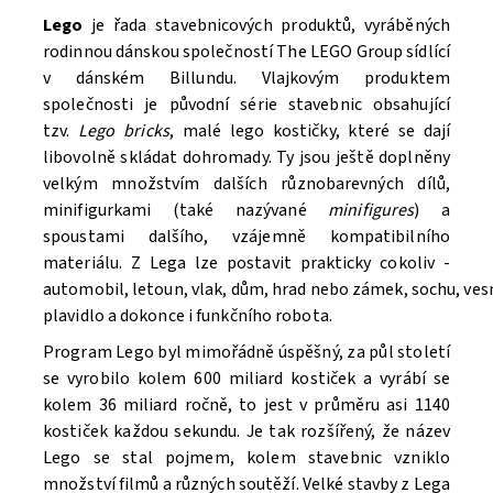
Lego
je řada stavebnicových produktů, vyráběných
rodinnou dánskou společností The LEGO Group sídlící
v dánském Billundu. Vlajkovým produktem
společnosti je původní série stavebnic obsahující
tzv.
Lego bricks
, malé lego kostičky, které se dají
libovolně skládat dohromady. Ty jsou ještě doplněny
velkým množstvím dalších různobarevných dílů,
minifigurkami (také nazývané
minifigures
) a
spoustami dalšího, vzájemně kompatibilního
materiálu. Z Lega lze postavit prakticky cokoliv -
automobil, letoun, vlak, dům, hrad nebo zámek, sochu, ve
Souhlasím se
Zpracováním osobních údajů.
plavidlo a dokonce i funkčního robota.
Program Lego byl mimořádně úspěšný, za půl století
se vyrobilo kolem 600 miliard kostiček a vyrábí se
kolem 36 miliard ročně, to jest v průměru asi 1140
kostiček každou sekundu. Je tak rozšířený, že název
Lego se stal pojmem, kolem stavebnic vzniklo
množství filmů a různých soutěží. V
elké stavby z Lega