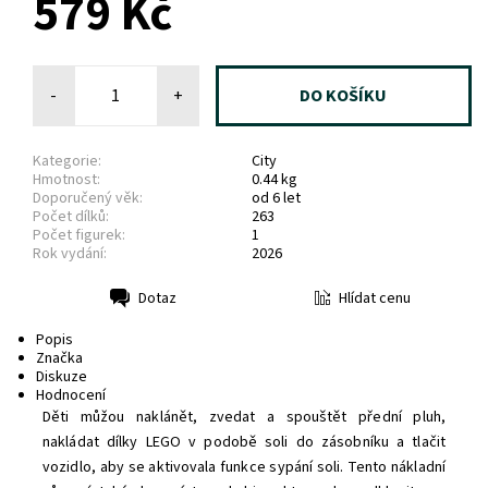
579 Kč
-
+
Kategorie:
City
Hmotnost:
0.44 kg
Doporučený věk:
od 6 let
Počet dílků:
263
Počet figurek:
1
Rok vydání:
2026
Hlídat cenu
Dotaz
Tisk
Popis
Značka
Diskuze
Hodnocení
Děti můžou naklánět, zvedat a spouštět přední pluh,
nakládat dílky LEGO v podobě soli do zásobníku a tlačit
vozidlo, aby se aktivovala funkce sypání soli. Tento nákladní