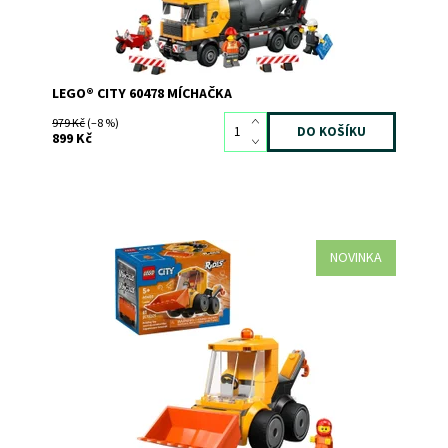
LEGO® CITY 60478 MÍCHAČKA
979 Kč
(–8 %)
899 Kč
NOVINKA
Položte základy napínavých stavebních dobrodružství s
mini stavebnicí LEGO® City Autíčka – Stavební nakladač
(60483) pro děti od 5 let.
Dostupnost:
Skladem
>3
Kód:
12728
Značka:
LEGO