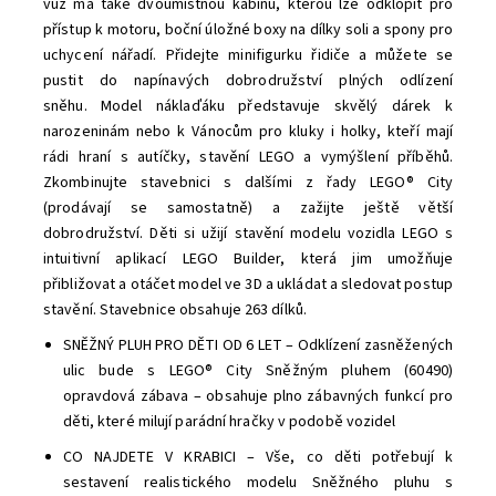
vůz má také dvoumístnou kabinu, kterou lze odklopit pro
přístup k motoru, boční úložné boxy na dílky soli a spony pro
uchycení nářadí. Přidejte minifigurku řidiče a můžete se
pustit do napínavých dobrodružství plných odlízení
sněhu.
Model náklaďáku představuje skvělý dárek k
narozeninám nebo k Vánocům pro kluky i holky, kteří mají
rádi hraní s autíčky, stavění LEGO a vymýšlení příběhů.
Zkombinujte stavebnici s dalšími z řady LEGO® City
(prodávají se samostatně) a zažijte ještě větší
dobrodružství.
Děti si užijí stavění modelu vozidla LEGO s
intuitivní aplikací LEGO Builder, která jim umožňuje
přibližovat a otáčet model ve 3D a ukládat a sledovat postup
stavění. Stavebnice obsahuje 263 dílků.
SNĚŽNÝ PLUH PRO DĚTI OD 6 LET – Odklízení zasněžených
ulic bude s LEGO® City Sněžným pluhem (60490)
opravdová zábava – obsahuje plno zábavných funkcí pro
děti, které milují parádní hračky v podobě vozidel
CO NAJDETE V KRABICI – Vše, co děti potřebují k
sestavení realistického modelu Sněžného pluhu s