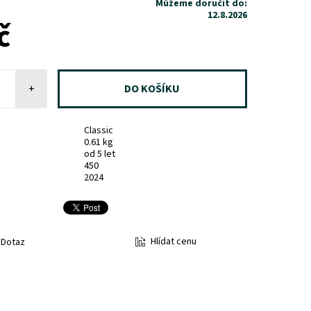
Můžeme doručit do:
12.8.2026
č
+
Classic
0.61 kg
od 5 let
450
2024
Hlídat cenu
Dotaz