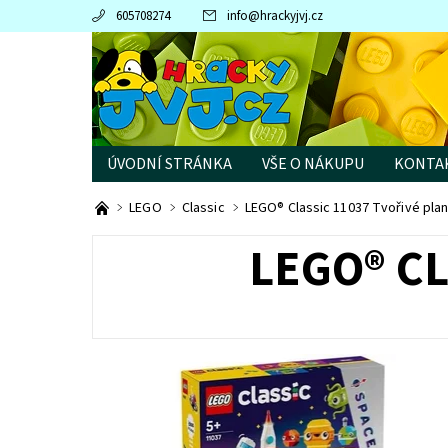
605708274
info
@
hrackyjvj.cz
ÚVODNÍ STRÁNKA
VŠE O NÁKUPU
KONTA
PRODÁVANÉ ZNAČKY
LEGO
Classic
LEGO® Classic 11037 Tvořivé pla
LEGO® CL