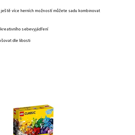
ro ještě více herních možností můžete sadu kombinovat
kreativního sebevyjádření
šovat dle libosti
stav zábavné postavičky a dej svým LEGO® Classic
tvorům oči, ať můžou koukat na svět!
stupnost:
Skladem
3
d:
4902