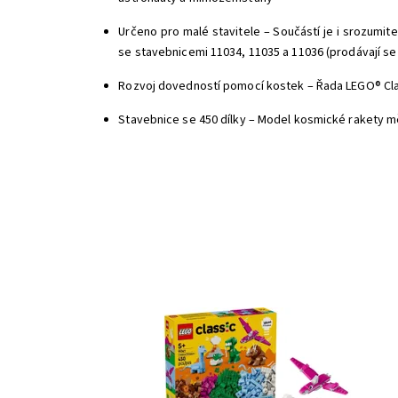
Určeno pro malé stavitele – Součástí je i srozumi
se stavebnicemi 11034, 11035 a 11036 (prodávají s
Rozvoj dovedností pomocí kostek – Řada LEGO® Clas
Stavebnice se 450 dílky – Model kosmické rakety mě
Připravte se na dobrodružství v dobách dávno minul
se svými oblíbenými dinosaury!
Dostupnost:
Skladem
3
Kód:
12102