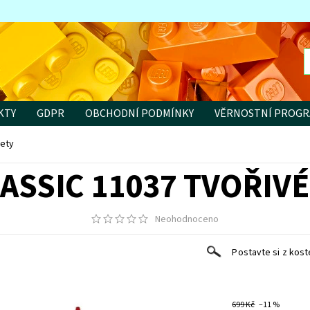
KTY
GDPR
OBCHODNÍ PODMÍNKY
VĚRNOSTNÍ PROG
nety
ASSIC 11037 TVOŘIV
Neohodnoceno
Postavte si z kost
699 Kč
–11 %