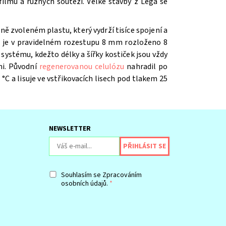
ilmů a různých soutěží. V
elké stavby z Lega se
ě zvoleném plastu, který vydrží tisíce spojení a
íž je v pravidelném rozestupu 8 mm rozloženo 8
systému, kdežto délky a šířky kostiček jsou vždy
mi. Původní
regenerovanou celulózu
nahradil po
 °C a lisuje ve vstřikovacích lisech pod tlakem 25
NEWSLETTER
Souhlasím se
Zpracováním
osobních údajů.