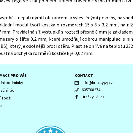
 název Lego se stal pojmem, kolem stavebnic vzniklo množství f
výrobě s nepatrnými tolerancemi a vyleštěnými povrchy, na vhodn
ákladní modul tvoří kostka o rozměrech 15 x 8 x 3,2 mm, na n
 mm. Pravidelná síť výstupků s roztečí přesně 8 mm je základem 
 mezery o šířce 0,2 mm, které umožňují dobrou manipulaci s ni
BS), který je odolnější proti otěru. Plast se ohřívá na teplotu 232
ípustná odchylka rozměrů kostiček je 0,02 mm.
MACE PRO VÁS
KONTAKT
ní podmínky
info
@
hrackyjvj.cz
605708274
ační řád
HračkyJVJ.cz
í zboží
va