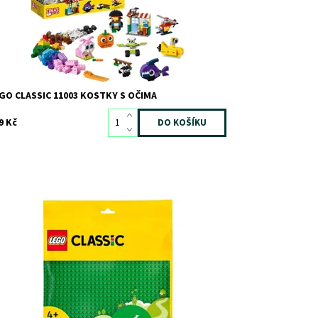
ačka:
LEGO
GO CLASSIC 11003 KOSTKY S OČIMA
9 Kč
rana kvalitní čtvercové podložky měří 25 cm a
skytne dětem dostatečný prostor 32 x 32 výstupků
o stavění, hraní i vystavování.
stupnost:
Skladem
>3
d:
12381
ačka:
LEGO