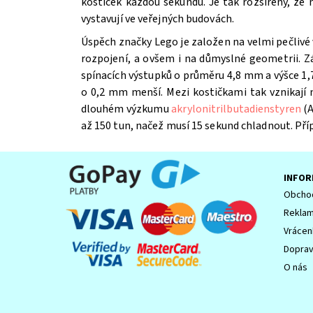
kostiček každou sekundu. Je tak rozšířený, že
vystavují ve veřejných budovách.
Úspěch značky Lego je založen na velmi pečlivé 
Souhlasím se
Zpracováním osobních údajů.
rozpojení, a ovšem i na důmyslné geometrii. Z
spínacích výstupků o průměru 4,8 mm a výšce 1,7
o 0,2 mm menší. Mezi kostičkami tak vznikají
dlouhém výzkumu
akrylonitrilbutadienstyren
(A
až 150 tun, načež musí 15 sekund chladnout. Př
INFOR
Obchod
Reklam
Vrácen
Dopra
O nás