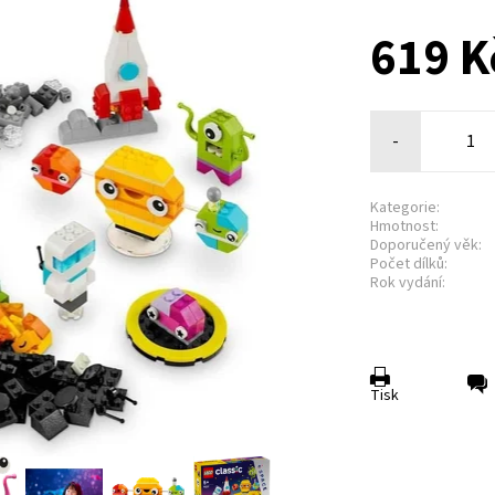
619 K
-
Kategorie:
Hmotnost:
Doporučený věk:
Počet dílků:
Rok vydání:
Tisk