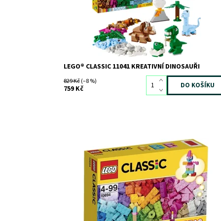
Značka:
LEGO
LEGO® CLASSIC 11041 KREATIVNÍ DINOSAUŘI
829 Kč
(–8 %)
759 Kč
S tímto obrovským množstvím jasně barevných
klasických kostek LEGO® uskutečníš své stavitelské
sny!
Dostupnost:
Skladem
3
Kód:
1946
Značka:
LEGO