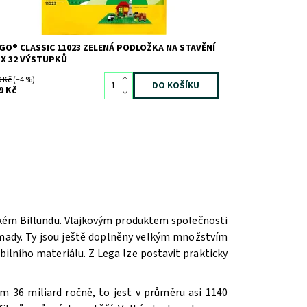
GO® CLASSIC 11023 ZELENÁ PODLOŽKA NA STAVĚNÍ
 X 32 VÝSTUPKŮ
9 Kč
(–4 %)
9 Kč
ském Billundu. Vlajkovým produktem společnosti
romady. Ty jsou ještě doplněny velkým množstvím
ilního materiálu. Z Lega lze postavit prakticky
m 36 miliard ročně, to jest v průměru asi 1140