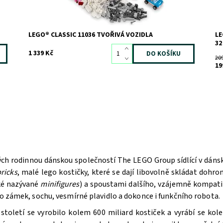
LEGO® CLASSIC 11036 TVOŘIVÁ VOZIDLA
LE
32
1 339 Kč
20
19
ých rodinnou dánskou společností The LEGO Group sídlící v dán
ricks
, malé lego kostičky, které se dají libovolně skládat doh
aké nazývané
minifigures
) a spoustami dalšího, vzájemně kompatib
bo zámek, sochu, vesmírné plavidlo a dokonce i funkčního robota.
oletí se vyrobilo kolem 600 miliard kostiček a vyrábí se kole