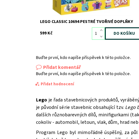
LEGO CLASSIC 10694 PESTRÉ TVOŘIVÉ DOPLŇKY
599 Kč
Buďte první, kdo napíše příspěvek k této položce.
Přidat komentář
Buďte první, kdo napíše příspěvek k této položce.
Přidat hodnocení
Lego
je řada stavebnicových produktů, vyráběn
je původní série stavebnic obsahující tzv.
Lego b
dalších různobarevných dílů, minifigurkami (t
cokoliv - automobil, letoun, vlak, dům, hrad ne
Program Lego byl mimořádně úspěšný, za půl st