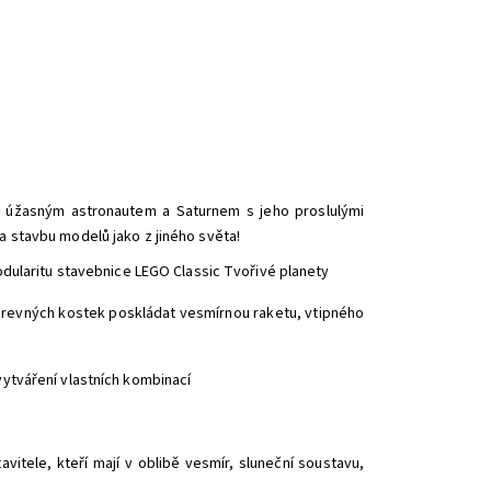
 úžasným astronautem a Saturnem s jeho proslulými
a stavbu modelů jako z jiného světa!
odularitu stavebnice LEGO Classic Tvořivé planety
barevných kostek poskládat vesmírnou raketu, vtipného
 vytváření vlastních kombinací
vitele, kteří mají v oblibě vesmír, sluneční soustavu,