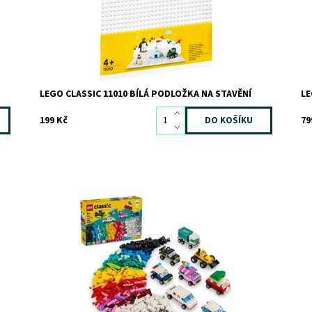
Zn
LEGO CLASSIC 11010 BÍLÁ PODLOŽKA NA STAVĚNÍ
LE
199 Kč
79
Postavte a upravte si policejní auto a další vozidla z
St
kostek LEGO®
po
pr
Dostupnost:
Skladem
3
Kód:
11367
Do
Značka:
LEGO
Kó
Zn