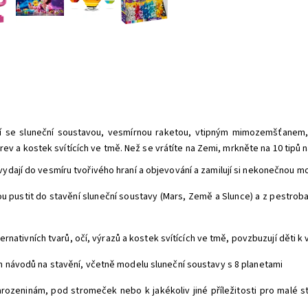
cí se sluneční soustavou, vesmírnou raketou, vtipným mimozemšťanem,
v a kostek svítících ve tmě. Než se vrátíte na Zemi, mrkněte na 10 tipů n
vydají do vesmíru tvořivého hraní a objevování a zamilují si nekonečnou m
ou pustit do stavění sluneční soustavy (Mars, Země a Slunce) a z pestro
lternativních tvarů, očí, výrazů a kostek svítících ve tmě, povzbuzují děti k
ch návodů na stavění, včetně modelu sluneční soustavy s 8 planetami
rozeninám, pod stromeček nebo k jakékoliv jiné příležitosti pro malé sta