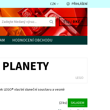
CZK
PŘIHLÁŠENÍ
0 ks /
0 Kč
RAM
HODNOCENÍ OBCHODU
É PLANETY
LEGO
ek LEGO® vlastní sluneční soustavu a vesmír
(2 ks)
SKLADEM