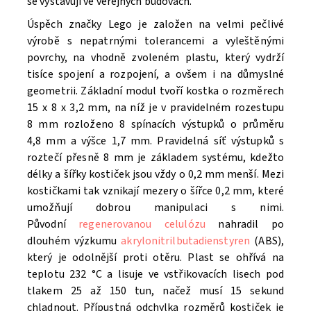
se vystavují ve veřejných budovách.
Úspěch značky Lego je založen na velmi pečlivé
výrobě s nepatrnými tolerancemi a vyleštěnými
povrchy, na vhodně zvoleném plastu, který vydrží
tisíce spojení a rozpojení, a ovšem i na důmyslné
geometrii. Základní modul tvoří kostka o rozměrech
15 x 8 x 3,2 mm, na níž je v pravidelném rozestupu
8 mm rozloženo 8 spínacích výstupků o průměru
4,8 mm a výšce 1,7 mm. Pravidelná síť výstupků s
roztečí přesně 8 mm je základem systému, kdežto
délky a šířky kostiček jsou vždy o 0,2 mm menší. Mezi
kostičkami tak vznikají mezery o šířce 0,2 mm, které
umožňují dobrou manipulaci s nimi.
Původní
regenerovanou celulózu
nahradil po
dlouhém výzkumu
akrylonitrilbutadienstyren
(ABS),
který je odolnější proti otěru. Plast se ohřívá na
teplotu 232 °C a lisuje ve vstřikovacích lisech pod
tlakem 25 až 150 tun, načež musí 15 sekund
chladnout. Přípustná odchylka rozměrů kostiček je