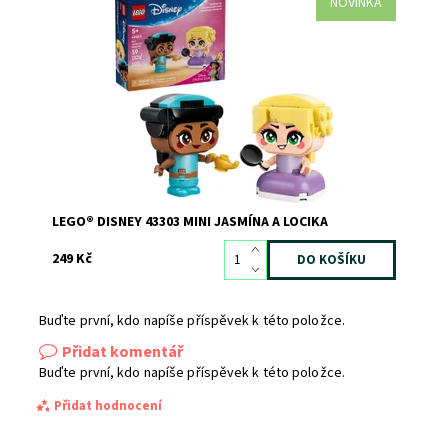
NOVINKA
Potěšte děti od 5 let stavebnicí LEGO® ǀ Disney Princess
Mini Jasmína a Locika (43303). Filmové postavy Jasmína a
Locika s doplňky v podobě kouzelné lampy a pánve
inspirují děti k vymýšlení příběhů a živé hře. Každá z
princezen má pohyblivé ruce a může...
Dostupnost:
Skladem
>3
Kód:
12806
Značka:
LEGO
LEGO® DISNEY 43303 MINI JASMÍNA A LOCIKA
249 Kč
Buďte první, kdo napíše příspěvek k této položce.
Přidat komentář
Buďte první, kdo napíše příspěvek k této položce.
Přidat hodnocení