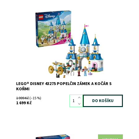
Dostupnost:
Skladem
>3
Kód:
12207
Značka:
LEGO
LEGO® DISNEY 43275 POPELČIN ZÁMEK A KOČÁR S
KOŇMI
1 999 Kč
(–15 %)
1 699 Kč