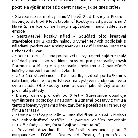
pocit. Na výběr máte až z devíti nálad – jak se dnes cítíte?
• Stavebnice na motivy filmu V hlavě 2 od Disney a Pixaru –
Inspirujte děti od 9 let stavebnicí Kostky nálad podle filmu V
hlavě 2, se kterou se hravým způsobem naučí sdílet své
emoce
• Sestavitelné kostky nálad – Součástí této kreativní
stavebnicejsou 2 kostky nálad, 9 vyměnitelných podložek s
náladami, podstavec a minipanenky LEGO® ǀ Disney Radost a
Úzkost od Pixaru
• Spousta detailů – Na podstavci na vystavení najdete malý
ovládací panel jako ve filmu, prostor pro pracovníky mysli
Foremana a M argie s pracovními helmami a 2 paměťové
kuličky v barvách radosti a úzkosti
• Užitečná stavebnice – Děti kostky ozdobí podložkami s
náladami, vloží je do podstavce na vystavení a ukážou světu
svou náladu. Obě kostky navíc poslouží jako úložný prostor
pro malé poklady
• Disney dárek pro děti od 9 let – Stavebnice obsahuje
vyměnitelné podložky s náladami a 2 známé postavy z filmu a
tento zábavný výstavní dárek zaručeně potěší děti i fanoušky
filmu a fantasy
• Zábavné hračky pro děti – Fanoušci filmu V hlavě 2 mohou
svá dobrodružství rozšířit i s pomocí dalších stavebnic
LEGO® z řady Disney (prodávají se samostatně)
• Rozvíjení dovedností – Součástí stavebnice jsou 2
minipanenky LEGO® ǀ Disney od Pixaru, 9 podložek s