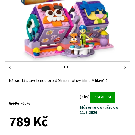
1
z 7
Nápaditá stavebnice pro děti na motivy filmu V hlavě 2
(2 ks)
SKLADEM
879 Kč
–10 %
Můžeme doručit do:
11.8.2026
789 Kč