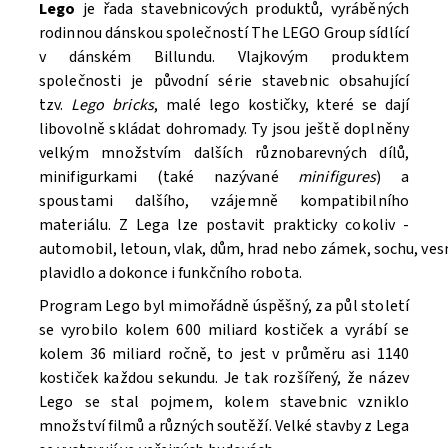
Lego
je řada stavebnicových produktů, vyráběných
rodinnou dánskou společností The LEGO Group sídlící
v dánském Billundu. Vlajkovým produktem
společnosti je původní série stavebnic obsahující
tzv.
Lego bricks
, malé lego kostičky, které se dají
libovolně skládat dohromady. Ty jsou ještě doplněny
velkým množstvím dalších různobarevných dílů,
minifigurkami (také nazývané
minifigures
) a
spoustami dalšího, vzájemně kompatibilního
materiálu. Z Lega lze postavit prakticky cokoliv -
automobil, letoun, vlak, dům, hrad nebo zámek, sochu, ve
Souhlasím se
Zpracováním osobních údajů.
plavidlo a dokonce i funkčního robota.
Program Lego byl mimořádně úspěšný, za půl století
se vyrobilo kolem 600 miliard kostiček a vyrábí se
kolem 36 miliard ročně, to jest v průměru asi 1140
kostiček každou sekundu. Je tak rozšířený, že název
Lego se stal pojmem, kolem stavebnic vzniklo
množství filmů a různých soutěží. V
elké stavby z Lega