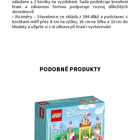
náladami a 2 kostky na vyzdobení. Sada podněcuje kreativní
hraní a zábavnou formou podporuje rozvoj důležitých
dovedností
• Rozměry – Stavebnice se skládá z 394 dílků a podstavec s
kostkami měří přes 8 cm na výšku, 16 cm na šířku a 10 cm do
hloubky a užijete si s ní zábavu při hraní i vystavování
PODOBNÉ PRODUKTY
Bav se s poníkem Podkůvkou, který patří Belle, v
královských stájích!
Dostupnost:
Skladem
2
Kód:
2774
Značka:
LEGO