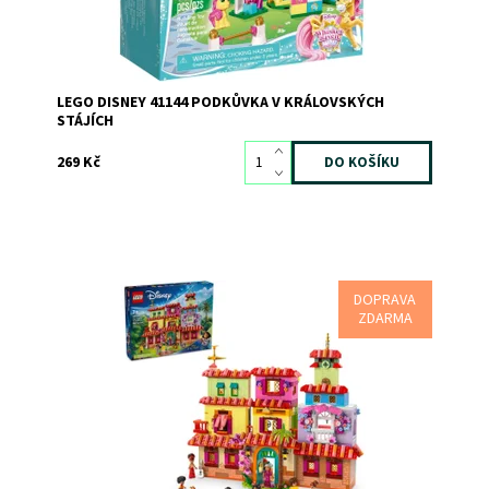
LEGO DISNEY 41144 PODKŮVKA V KRÁLOVSKÝCH
STÁJÍCH
269 Kč
DOPRAVA
Navštivte tento kouzelný dům a podívejte se, co se
ZDARMA
skrývá uvnitř.
Dostupnost:
Skladem
1
Kód:
12408
Značka:
LEGO