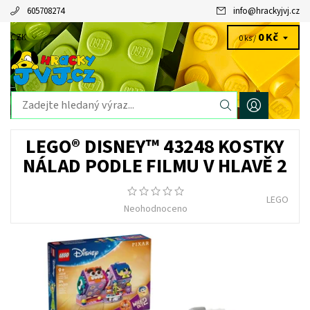
605708274
info
@
hrackyjvj.cz
0 Kč
CZK
0 ks /
LEGO® DISNEY™ 43248 KOSTKY
NÁLAD PODLE FILMU V HLAVĚ 2
LEGO
Neohodnoceno