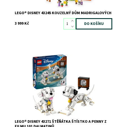
LEGO® DISNEY 43245 KOUZELNÝ DŮM MADRIGALOVÝCH
3 999 Kč
Adoptujte si ta nejroztomilejší štěňátka! Postavte si
Štístka a Penny z milovaného Disney filmu 101 dalmatinů
a pak si užijte společné tulení. Naučte je, jak aportovat
kost, nebo je zabavte televizí. Modely mají otáčející hlavy
a pohyblivé nohy a ocasy....
Dostupnost:
Momentálně nedostupné
Kód:
12845
Značka:
LEGO
LEGO® DISNEY 43271 ŠTĚŇÁTKA ŠTÍSTKO A PENNY Z
FILMU 101 DALMATINŮ