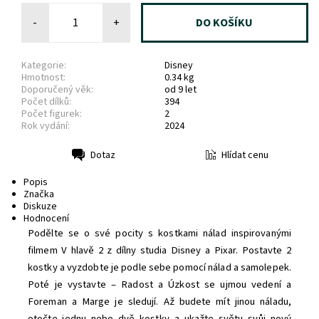
-
+
Kategorie:
Disney
Hmotnost:
0.34 kg
Doporučený věk:
od 9 let
Počet dílků:
394
Počet figurek:
2
Rok vydání:
2024
Hlídat cenu
Dotaz
Tisk
Popis
Značka
Diskuze
Hodnocení
Podělte se o své pocity s kostkami nálad inspirovanými
filmem V hlavě 2 z dílny studia Disney a Pixar. Postavte 2
kostky a vyzdobte je podle sebe pomocí nálad a samolepek.
Poté je vystavte – Radost a Úzkost se ujmou vedení a
Foreman a Marge je sledují. Až budete mít jinou náladu,
otočte jednu nebo dvě kostky a ukažte světu svůj nový