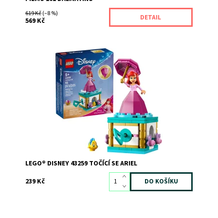
619 Kč
(–8 %)
DETAIL
569 Kč
Točte se s Ariel v „diamantových“ šatech! Postavte
propracovaný zdobený stojan a připevněte na něj Ariel s
deštníkem a Šupinku.
Dostupnost:
Skladem
3
Kód:
12309
Značka:
LEGO
LEGO® DISNEY 43259 TOČÍCÍ SE ARIEL
239 Kč