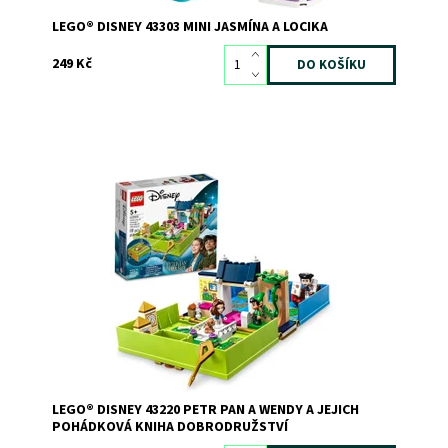
LEGO® DISNEY 43303 MINI JASMÍNA A LOCIKA
249 Kč
Okouzlete touto stavebnicí od LEGO® Disney děti, které
jsou trendy
Dostupnost:
Skladem
>3
Kód:
10934
Značka:
LEGO
LEGO® DISNEY 43220 PETR PAN A WENDY A JEJICH
POHÁDKOVÁ KNIHA DOBRODRUŽSTVÍ