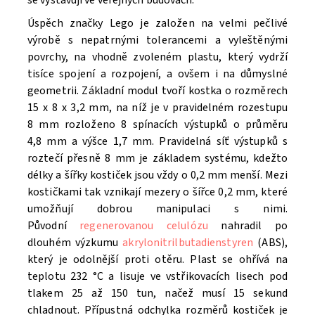
Úspěch značky Lego je založen na velmi pečlivé
výrobě s nepatrnými tolerancemi a vyleštěnými
povrchy, na vhodně zvoleném plastu, který vydrží
tisíce spojení a rozpojení, a ovšem i na důmyslné
geometrii. Základní modul tvoří kostka o rozměrech
15 x 8 x 3,2 mm, na níž je v pravidelném rozestupu
8 mm rozloženo 8 spínacích výstupků o průměru
4,8 mm a výšce 1,7 mm. Pravidelná síť výstupků s
roztečí přesně 8 mm je základem systému, kdežto
délky a šířky kostiček jsou vždy o 0,2 mm menší. Mezi
kostičkami tak vznikají mezery o šířce 0,2 mm, které
umožňují dobrou manipulaci s nimi.
Původní
regenerovanou celulózu
nahradil po
dlouhém výzkumu
akrylonitrilbutadienstyren
(ABS),
který je odolnější proti otěru. Plast se ohřívá na
teplotu 232 °C a lisuje ve vstřikovacích lisech pod
tlakem 25 až 150 tun, načež musí 15 sekund
chladnout. Přípustná odchylka rozměrů kostiček je