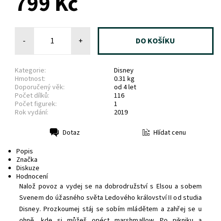
799 Kč
-
+
Kategorie:
Disney
Hmotnost:
0.31 kg
Doporučený věk:
od 4 let
Počet dílků:
116
Počet figurek:
1
Rok vydání:
2019
Hlídat cenu
Dotaz
Tisk
Popis
Značka
Diskuze
Hodnocení
Nalož povoz a vydej se na dobrodružství s Elsou a sobem
Svenem do úžasného světa Ledového království II od studia
Disney. Prozkoumej stáj se sobím mládětem a zahřej se u
ohně, kde si můžeš opéct marshmallow. Po pikniku a