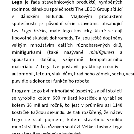
Lego
je řada stavebnicových produktů, vyráběných
rodinnou dánskou společností The LEGO Group sídlící
v dánském Billundu. Vlajkovým produktem
společnosti je původní série stavebnic obsahující
tzv.
Lego bricks
, malé lego kostičky, které se dají
libovolně skládat dohromady. Ty jsou ještě doplněny
velkým množstvím dalších různobarevných dílů,
minifigurkami (také nazývané
minifigures
) a
spoustami dalšího, vzájemně kompatibilního
materiálu. Z Lega lze postavit prakticky cokoliv -
automobil, letoun, vlak, dům, hrad nebo zámek, sochu, ve
Souhlasím se
Zpracováním osobních údajů.
plavidlo a dokonce i funkčního robota.
Program Lego byl mimořádně úspěšný, za půl století
se vyrobilo kolem 600 miliard kostiček a vyrábí se
kolem 36 miliard ročně, to jest v průměru asi 1140
kostiček každou sekundu. Je tak rozšířený, že název
Lego se stal pojmem, kolem stavebnic vzniklo
množství filmů a různých soutěží. V
elké stavby z Lega
se vystavují ve veřejných budovách.