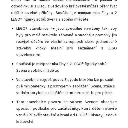
odpočinku si s Elsou z Ledového království můžeš přehrávat
další kouzelné příběhy.
Součástí je minipanenka Elsy a 2
LEGO® figurky sobů: Svena a sobího mláděte.
LEGO® stavebnice 4+ jsou speciálně navrženy tak, aby
byly pro malé stavitele zábavné a snadné a pomohly jim
rozvíjet důvěru ve vlastní schopnosti skrze jednoduché
stavební kroky. Ideální pro seznámení s LEGO
stavebnicemi.
Součástí je minipanenka Elsy a 2 LEGO® figurky sobů:
Svena a sobího mláděte.
Ve stavebnici najdeš povoz Elsy, do kterého lze posadit
dvě minipanenky, s postrojem k zapřažení Svena, stáje s
vodním korytem a ohništěm, krmelec a místo pro piknik.
Tato stavebnice povozu se sobem Svenem obsahuje
speciální podložku pro začátečníky, která dětem otevře
vzrušující svět stavění a hraní od LEGO® l Disney Ledové
království.