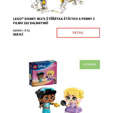
Značka:
LEGO
LEGO® DISNEY 43271 ŠTĚŇÁTKA ŠTÍSTKO A PENNY Z
FILMU 101 DALMATINŮ
619 Kč
(–8 %)
DETAIL
569 Kč
NOVINKA
Potěšte děti od 5 let stavebnicí LEGO® ǀ Disney Princess
Mini Jasmína a Locika (43303). Filmové postavy Jasmína a
Locika s doplňky v podobě kouzelné lampy a pánve
inspirují děti k vymýšlení příběhů a živé hře. Každá z
princezen má pohyblivé ruce a může...
Dostupnost:
Skladem
>3
Kód:
12806
Značka:
LEGO