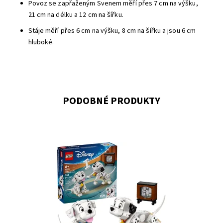
Povoz se zapřaženým Svenem měří přes 7 cm na výšku,
21 cm na délku a 12 cm na šířku.
Stáje měří přes 6 cm na výšku, 8 cm na šířku a jsou 6 cm
hluboké.
PODOBNÉ PRODUKTY
Adoptujte si ta nejroztomilejší štěňátka! Postavte si
Štístka a Penny z milovaného Disney filmu 101 dalmatinů
a pak si užijte společné tulení. Naučte je, jak aportovat
kost, nebo je zabavte televizí. Modely mají otáčející hlavy
a pohyblivé nohy a ocasy....
Dostupnost:
Momentálně nedostupné
Kód:
12845