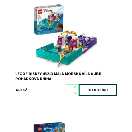
Inspirujte děti k zábavnému hraní s touto prvotřídní
stavebnicí od LEGO® Disney
Dostupnost:
Skladem
>3
Kód:
10931
Značka:
LEGO
LEGO® DISNEY 43213 MALÁ MOŘSKÁ VÍLA A JEJÍ
POHÁDKOVÁ KNIHA
469 Kč
Dostupnost:
Skladem
>3