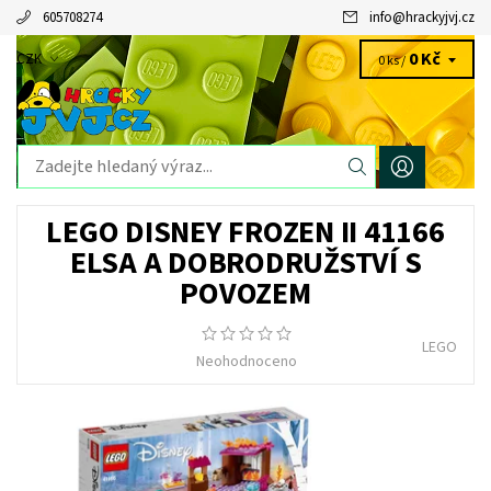
605708274
info
@
hrackyjvj.cz
0 Kč
CZK
0 ks /
LEGO DISNEY FROZEN II 41166
ELSA A DOBRODRUŽSTVÍ S
POVOZEM
LEGO
Neohodnoceno