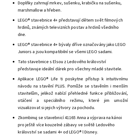
Doplňky zahrnují mrkev, sušenku, krabičku na sušenku,
marshmallow a hřeben.
LEGO® stavebnice 4+ představují dětem svět filmových
hrdinů, známých televizních postav a hrdinů všedního
dne.
LEGO® stavebnice 4+ bývaly dříve označovány jako LEGO
Juniors a jsou kompatibilní se všemi LEGO sadami.
Tato stavebnice s Elsou z Ledového království
představuje ideální dárek pro všechny mladé stavitele.
Aplikace LEGO® Life ti poskytne přístup k intuitivnímu
návodu na stavění PLUS. Pomůže se stavěním i menším
stavitelům, jelikož nabízí přehledné funkce přibližování,
otáčení a speciálního režimu, které jim umožní
vizualizovat si jejich výtvory za pochodu.
Zkombinuj se stavebnicí 41165 Anna a výprava na kánoi
pro ještě více kouzelné zábavy ve světě Ledového
království se sadami 4+ od LEGO® l Disney.