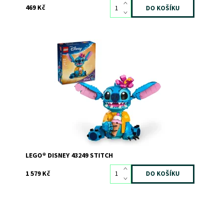
469 Kč
Stavebnice LEGO® Disney s modelem Stitche pro děti
Dostupnost:
Skladem
3
Kód:
11675
Značka:
LEGO
LEGO® DISNEY 43249 STITCH
1 579 Kč