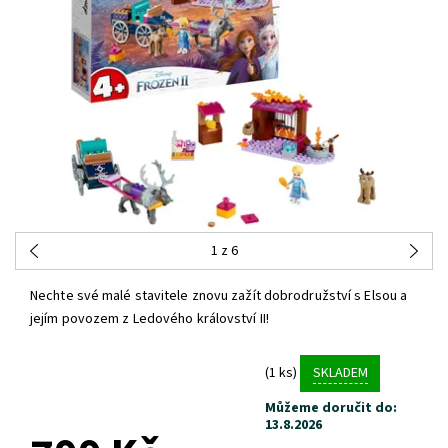
1
z 6
Nechte své malé stavitele znovu zažít dobrodružství s Elsou a
jejím povozem z Ledového království II!
(1 ks)
SKLADEM
Můžeme doručit do:
13.8.2026