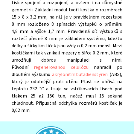
tisíce spojení a rozpojení, a ovšem i na důmyslné
geometrii. Základní modul tvoří kostka o rozměrech
15 x 8 x 3,2 mm, na níž je v pravidelném rozestupu
8 mm rozloženo 8 spínacích výstupků o průměru
4,8 mm a výšce 1,7 mm. Pravidelná síť výstupků s
roztečí přesně 8 mm je základem systému, kdežto
délky a šířky kostiček jsou vždy o 0,2 mm menší. Mezi
kostičkami tak vznikají mezery o šířce 0,2 mm, které
umožňují dobrou manipulaci s nimi.
Původní
regenerovanou celulózu
nahradil po
dlouhém výzkumu
akrylonitrilbutadienstyren
(ABS),
který je odolnější proti otěru. Plast se ohřívá na
teplotu 232 °C a lisuje ve vstřikovacích lisech pod
tlakem 25 až 150 tun, načež musí 15 sekund
chladnout. Přípustná odchylka rozměrů kostiček je
0,02 mm.