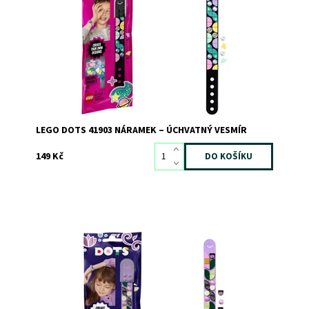
svůj vlastní hvězdný módní doplněk!
Dostupnost:
Skladem
2
Kód:
6650
Značka:
LEGO
LEGO DOTS 41903 NÁRAMEK – ÚCHVATNÝ VESMÍR
149 Kč
Darujte svému malému návrháři skvělý náramek, který si
bude moci vyzdobit
Dostupnost:
Skladem
>3
Kód:
6971
Značka:
LEGO