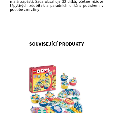
malá zápěstí. Sada obsahuje 32 dílků, včetně růžově
třpytivých zdobítek a parádních dílků s potiskem v
podobě zmrzliny.
SOUVISEJÍCÍ PRODUKTY
Rozjeďte nekonečně kreativní party s touto stavebnicí
Dostupnost:
Skladem
2
Kód:
10593
Značka:
LEGO