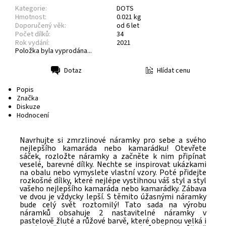
Kategorie:
DOTS
Hmotnost:
0.021 kg
Doporučený věk:
od 6 let
Počet dílků:
34
Rok vydání:
2021
Položka byla vyprodána...
Hlídat cenu
Dotaz
Tisk
Popis
Značka
Diskuze
Hodnocení
Navrhujte si zmrzlinové náramky pro sebe a svého
nejlepšího kamaráda nebo kamarádku! Otevřete
sáček, rozložte náramky a začněte k nim připínat
veselé, barevné dílky. Nechte se inspirovat ukázkami
na obalu nebo vymyslete vlastní vzory. Poté přidejte
rozkošné dílky, které nejlépe vystihnou váš styl a styl
vašeho nejlepšího kamaráda nebo kamarádky. Zábava
ve dvou je vždycky lepší. S těmito úžasnými náramky
bude celý svět roztomilý!
Tato sada na výrobu
náramků obsahuje 2 nastavitelné náramky v
pastelově žluté a růžové barvě, které obepnou velká i