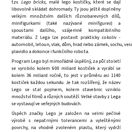
tzv.
Lego bricks
, malé lego kostičky, které se dají
libovolně skládat dohromady. Ty jsou ještě doplněny
velkým množstvím dalších různobarevných dílů,
minifigurkami (také nazývané
minifigures
) a
spoustami dalšího, vzájemně kompatibilního
materiálu. Z Lega lze postavit prakticky cokoliv -
automobil, letoun, vlak, dům, hrad nebo zámek, sochu, ve
Souhlasím se
Zpracováním osobních údajů.
plavidlo a dokonce i funkčního robota.
Program Lego byl mimořádně úspěšný, za půl století
se vyrobilo kolem 600 miliard kostiček a vyrábí se
kolem 36 miliard ročně, to jest v průměru asi 1140
kostiček každou sekundu. Je tak rozšířený, že název
Lego se stal pojmem, kolem stavebnic vzniklo
množství filmů a různých soutěží. V
elké stavby z Lega
se vystavují ve veřejných budovách.
Úspěch značky Lego je založen na velmi pečlivé
výrobě s nepatrnými tolerancemi a vyleštěnými
povrchy, na vhodně zvoleném plastu, který vydrží