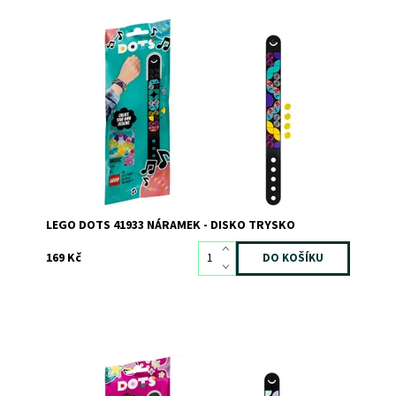
Neomezená zábava a parádní módní doplněk!
Dostupnost:
Skladem
>3
Kód:
8227
Značka:
LEGO
LEGO DOTS 41933 NÁRAMEK - DISKO TRYSKO
169 Kč
Nechte svého malého designéra navrhnout a ozdobit