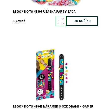
LEGO® DOTS 41806 ÚŽASNÁ PARTY SADA
1 229 Kč
Sada na výrobu náramků přináší neomezené možnosti
navrhování v retro stylu
Dostupnost:
Skladem
1
Kód:
9579
Značka:
LEGO
LEGO® DOTS 41943 NÁRAMEK S OZDOBAMI – GAMER