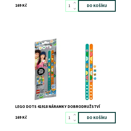
169 Kč
Veďte děti ke kreativní zábavě s touto dobrodružnou
sadou se 2 náramky
Dostupnost:
Skladem
>3
Kód:
7736
Značka:
LEGO
LEGO DOTS 41918 NÁRAMKY DOBRODRUŽSTVÍ
169 Kč