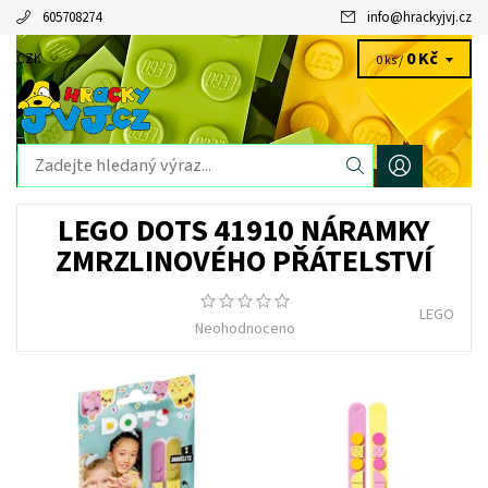
605708274
info
@
hrackyjvj.cz
0 Kč
CZK
0 ks /
LEGO DOTS 41910 NÁRAMKY
ZMRZLINOVÉHO PŘÁTELSTVÍ
LEGO
Neohodnoceno