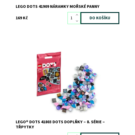
LEGO DOTS 41909 NÁRAMKY MOŘSKÉ PANNY
169 Kč
Inspirujte děti k zábavnému sebevyjádření 8. sérií
doplňků DOTS
Dostupnost:
Skladem
>3
Kód:
10617
Značka:
LEGO
LEGO® DOTS 41803 DOTS DOPLŇKY – 8. SÉRIE –
TŘPYTKY