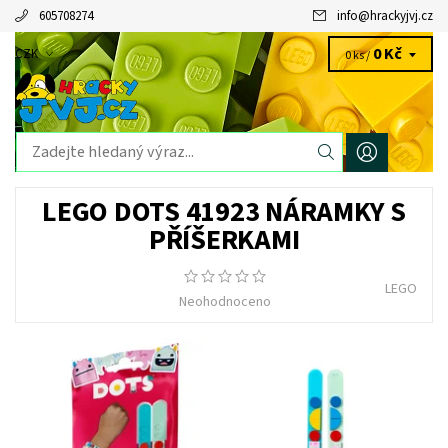
605708274
info
@
hrackyjvj.cz
0 Kč
CZK
0 ks /
LEGO DOTS 41923 NÁRAMKY S
PŘÍŠERKAMI
LEGO
Neohodnoceno