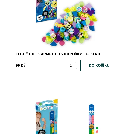
Dostupnost:
Skladem
>3
Kód:
9582
Značka:
LEGO
LEGO® DOTS 41946 DOTS DOPLŇKY – 6. SÉRIE
99 Kč
Darujte svému malému sportovnímu fanouškovi úžasný
náramek, který si bude moci vyzdobit
Dostupnost:
Skladem
3
Kód:
6944
Značka:
LEGO