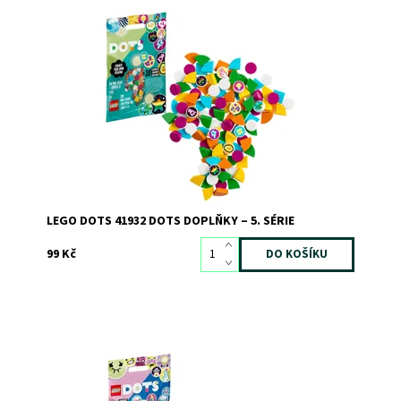
Se sadou DOTS doplňky – 5. série nebude kreativní hraní
brát konce!
Dostupnost:
Skladem
>3
Kód:
8569
Značka:
LEGO
LEGO DOTS 41932 DOTS DOPLŇKY – 5. SÉRIE
99 Kč
Se stavebnicí DOTS doplňky – 6. série nebere kreativní
hraní konce!