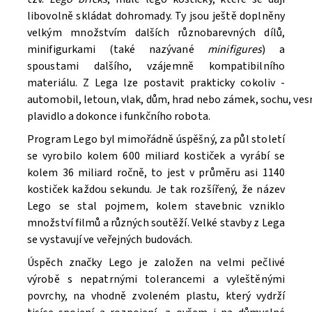
libovolně skládat dohromady. Ty jsou ještě doplněny
velkým množstvím dalších různobarevných dílů,
minifigurkami (také nazývané
minifigures
) a
spoustami dalšího, vzájemně kompatibilního
materiálu. Z Lega lze postavit prakticky cokoliv -
automobil, letoun, vlak, dům, hrad nebo zámek, sochu, ve
Souhlasím se
Zpracováním osobních údajů.
plavidlo a dokonce i funkčního robota.
Program Lego byl mimořádně úspěšný, za půl století
se vyrobilo kolem 600 miliard kostiček a vyrábí se
kolem 36 miliard ročně, to jest v průměru asi 1140
kostiček každou sekundu. Je tak rozšířený, že název
Lego se stal pojmem, kolem stavebnic vzniklo
množství filmů a různých soutěží. V
elké stavby z Lega
se vystavují ve veřejných budovách.
Úspěch značky Lego je založen na velmi pečlivé
výrobě s nepatrnými tolerancemi a vyleštěnými
povrchy, na vhodně zvoleném plastu, který vydrží