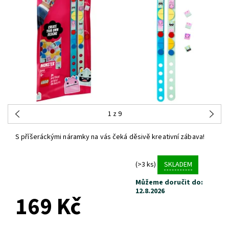
1
z 9
S příšeráckými náramky na vás čeká děsivě kreativní zábava!
(>3 ks)
SKLADEM
Můžeme doručit do:
12.8.2026
169 Kč