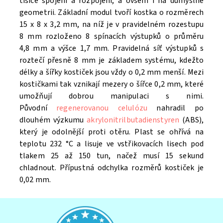
tisíce spojení a rozpojení, a ovšem i na důmyslné
geometrii. Základní modul tvoří kostka o rozměrech
15 x 8 x 3,2 mm, na níž je v pravidelném rozestupu
8 mm rozloženo 8 spínacích výstupků o průměru
4,8 mm a výšce 1,7 mm. Pravidelná síť výstupků s
roztečí přesně 8 mm je základem systému, kdežto
délky a šířky kostiček jsou vždy o 0,2 mm menší. Mezi
kostičkami tak vznikají mezery o šířce 0,2 mm, které
umožňují dobrou manipulaci s nimi.
Původní
regenerovanou celulózu
nahradil po
dlouhém výzkumu
akrylonitrilbutadienstyren
(ABS),
který je odolnější proti otěru. Plast se ohřívá na
teplotu 232 °C a lisuje ve vstřikovacích lisech pod
tlakem 25 až 150 tun, načež musí 15 sekund
chladnout. Přípustná odchylka rozměrů kostiček je
0,02 mm.