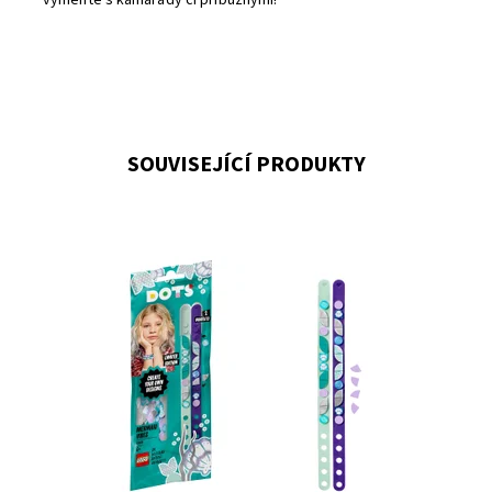
vyměňte s kamarády či příbuznými!
SOUVISEJÍCÍ PRODUKTY
Udělejte své malé fanynce mořských panen radost
kreativním dárkem, který si dozajista zamiluje!
Dostupnost:
Skladem
>3
Kód:
7730
Značka:
LEGO