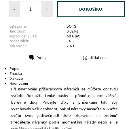
-
+
Kategorie:
DOTS
Hmotnost:
0.02 kg
Doporučený věk:
od 6 let
Počet dílků:
34
Rok vydání:
2021
Hlídat cenu
Dotaz
Tisk
Popis
Značka
Diskuze
Hodnocení
Při navrhování příšeráckých náramků se můžete opravdu
vyřádit! Rozložte tenké pásky a připněte k nim zářivé,
barevné dílky. Přidejte dílky s příšerkami tak, aby
vystihovaly vaši osobnost, pak si náramky nasaďte a ukažte
světu svou jedinečnost! Jste připraveni na změnu?
Předělejte náramky podle momentální nálady nebo si je