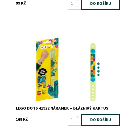
99 Kč
Neomezená zábava a parádní módní doplněk!
Dostupnost:
Skladem
>3
Kód:
8206
Značka:
LEGO
LEGO DOTS 41922 NÁRAMEK – BLÁZNIVÝ KAKTUS
169 Kč