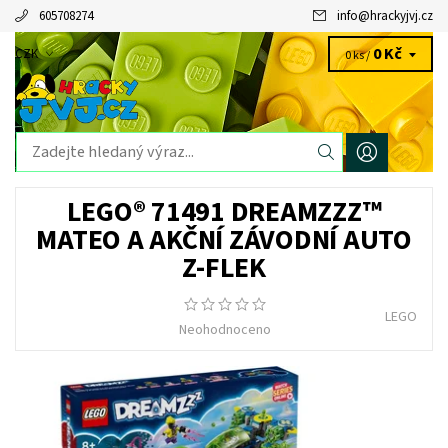
605708274
info
@
hrackyjvj.cz
0 Kč
CZK
0 ks /
LEGO® 71491 DREAMZZZ™
MATEO A AKČNÍ ZÁVODNÍ AUTO
Z-FLEK
LEGO
Neohodnoceno