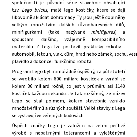
společnosti je původní série stavebnic obsahující
tzv.
Lego bricks
, malé lego kostičky, které se dají
libovolně skládat dohromady. Ty jsou ještě doplněny
velkým množstvím dalších různobarevných dílů,
minifigurkami (také nazývané
minifigures
) a
spoustami dalšího, vzájemně kompatibilního
materiálu. Z Lega lze postavit prakticky cokoliv -
automobil, letoun, vlak, dům, hrad nebo zámek, sochu, ve
Souhlasím se
Zpracováním osobních údajů.
plavidlo a dokonce i funkčního robota.
Program Lego byl mimořádně úspěšný, za půl století
se vyrobilo kolem 600 miliard kostiček a vyrábí se
kolem 36 miliard ročně, to jest v průměru asi 1140
kostiček každou sekundu. Je tak rozšířený, že název
Lego se stal pojmem, kolem stavebnic vzniklo
množství filmů a různých soutěží. V
elké stavby z Lega
se vystavují ve veřejných budovách.
Úspěch značky Lego je založen na velmi pečlivé
výrobě s nepatrnými tolerancemi a vyleštěnými