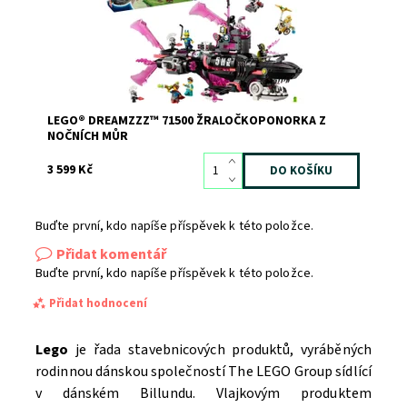
Dostupnost:
Skladem
1
Kód:
12707
Značka:
LEGO
LEGO® DREAMZZZ™ 71500 ŽRALOČKOPONORKA Z
NOČNÍCH MŮR
3 599 Kč
Buďte první, kdo napíše příspěvek k této položce.
Přidat komentář
Buďte první, kdo napíše příspěvek k této položce.
Přidat hodnocení
Lego
je řada stavebnicových produktů, vyráběných
rodinnou dánskou společností The LEGO Group sídlící
v dánském Billundu. Vlajkovým produktem