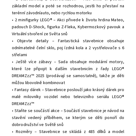
základní model a poté se rozhodnou, jestli ho přestaví na
terénní závodníauto, nebo rychlou motorku
• 2 minifigurky LEGO® – Akci přivede k životu hrdina Mateo,
padouch D-Shock, figurka Z-Fleka, Kybermozkový pavouk a
Virtuální stvoření ze Světa snů
• Objevte detaily – Fantastická stavebnice obsahuje
odnímatelné čelní sklo, poj ízdná kola a 2 vystřelovače s 6
střelami
• Ještě více zábavy – Sada obsahuje modulární motory,
které lze připojit k dalším stavebnicím z řady LEGO®
DREAMZzz™ 2025 (prodávají se samostatně), takže je děti
můžou libovolně kombinovat
• Fantasy dárek – Stavebnice poslouží jako krásný dárek pro
malé milovníky vozidel nebo televizního seriálu LEGO®
DREAMZzz™
• Staňte se součástí akce – Součástí stavebnice je návod na
stavění vedený příběhem, se kterým se děti ponoří do
dobrodružství ve Světě snů
• Rozměry – Stavebnice se skládá z 485 dílků a model