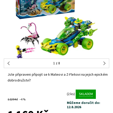
1
z 8
Jste připraveni připojit se k Mateovi a Z-Flekovi na jejich epickém
dobrodružství?
(2 ks)
SKLADEM
1 229 Kč
–4 %
Můžeme doručit do:
12.8.2026