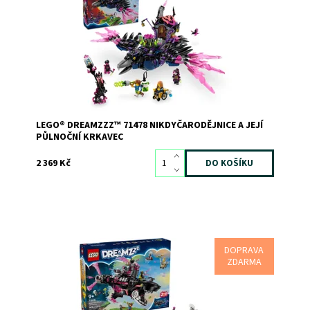
Dostupnost:
Skladem
1
Kód:
12009
Značka:
LEGO
LEGO® DREAMZZZ™ 71478 NIKDYČARODĚJNICE A JEJÍ
PŮLNOČNÍ KRKAVEC
2 369 Kč
DOPRAVA
Ponořte se do dobrodružství ve Světě snů s touto
ZDARMA
úžasnou stavebnicí LEGO® DREAMZzz™. Užijte si spoustu
zábavy díky dvěma možnostem sestavení a postavte si
figurku žraloka, kterou přestavíte na žraločkoponorku
nebo na nebo bitevní loď se žraloky kladivouny....