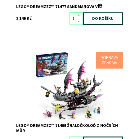
LEGO® DREAMZZZ™ 71477 SANDMANOVA VĚŽ
2 149 Kč
DOPRAVA
Zábavná stavebnice podle televizního seriálu LEGO®
ZDARMA
DREAMZzz™
Dostupnost:
Skladem
1
Kód:
11802
Značka:
LEGO
LEGO® DREAMZZZ™ 71469 ŽRALOČKOLOĎ Z NOČNÍCH
MŮR