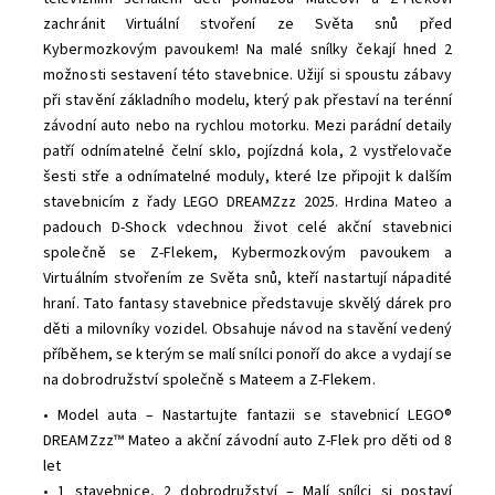
zachránit Virtuální stvoření ze Světa snů před
Kybermozkovým pavoukem! Na malé snílky čekají hned 2
možnosti sestavení této stavebnice. Užijí si spoustu zábavy
při stavění základního modelu, který pak přestaví na terénní
závodní auto nebo na rychlou motorku. Mezi parádní detaily
patří odnímatelné čelní sklo, pojízdná kola, 2 vystřelovače
šesti stře a odnímatelné moduly, které lze připojit k dalším
stavebnicím z řady LEGO DREAMZzz 2025. Hrdina Mateo a
padouch D-Shock vdechnou život celé akční stavebnici
společně se Z-Flekem, Kybermozkovým pavoukem a
Virtuálním stvořením ze Světa snů, kteří nastartují nápadité
hraní. Tato fantasy stavebnice představuje skvělý dárek pro
děti a milovníky vozidel. Obsahuje návod na stavění vedený
příběhem, se kterým se malí snílci ponoří do akce a vydají se
na dobrodružství společně s Mateem a Z-Flekem.
• Model auta – Nastartujte fantazii se stavebnicí LEGO®
DREAMZzz™ Mateo a akční závodní auto Z-Flek pro děti od 8
let
• 1 stavebnice, 2 dobrodružství – Malí snílci si postaví