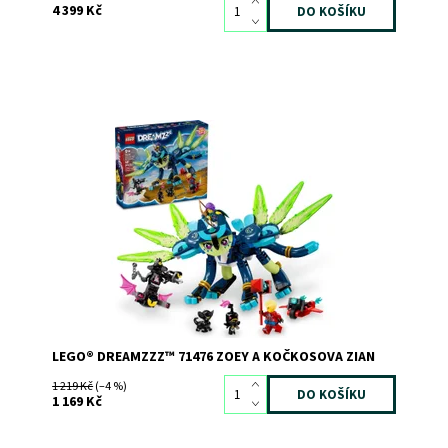
4 399 Kč
Inspirujte malé snílky figurkou kočky
Dostupnost:
Skladem
>3
Kód:
11400
Značka:
LEGO
LEGO® DREAMZZZ™ 71476 ZOEY A KOČKOSOVA ZIAN
1 219 Kč
(–4 %)
1 169 Kč