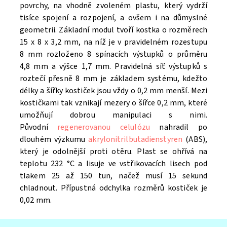
povrchy, na vhodně zvoleném plastu, který vydrží
tisíce spojení a rozpojení, a ovšem i na důmyslné
geometrii. Základní modul tvoří kostka o rozměrech
15 x 8 x 3,2 mm, na níž je v pravidelném rozestupu
8 mm rozloženo 8 spínacích výstupků o průměru
4,8 mm a výšce 1,7 mm. Pravidelná síť výstupků s
roztečí přesně 8 mm je základem systému, kdežto
délky a šířky kostiček jsou vždy o 0,2 mm menší. Mezi
kostičkami tak vznikají mezery o šířce 0,2 mm, které
umožňují dobrou manipulaci s nimi.
Původní
regenerovanou celulózu
nahradil po
dlouhém výzkumu
akrylonitrilbutadienstyren
(ABS),
který je odolnější proti otěru. Plast se ohřívá na
teplotu 232 °C a lisuje ve vstřikovacích lisech pod
tlakem 25 až 150 tun, načež musí 15 sekund
chladnout. Přípustná odchylka rozměrů kostiček je
0,02 mm.