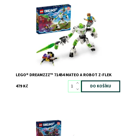
Zábavná stavebnice podle televizního seriálu LEGO®
DREAMZzz™
Dostupnost:
Skladem
>3
Kód:
11508
Značka:
LEGO
LEGO® DREAMZZZ™ 71454 MATEO A ROBOT Z-FLEK
479 Kč
Vydejte se na dobrodružství ve Světě snů s parádním
krkavcem