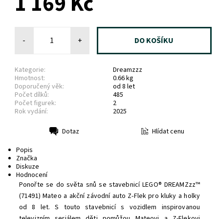
1 169 Kč
-
+
Kategorie:
Dreamzzz
Hmotnost:
0.66 kg
Doporučený věk:
od 8 let
Počet dílků:
485
Počet figurek:
2
Rok vydání:
2025
Hlídat cenu
Dotaz
Tisk
Popis
Značka
Diskuze
Hodnocení
Ponořte se do světa snů se stavebnicí LEGO® DREAMZzz™
(71491) Mateo a akční závodní auto Z-Flek pro kluky a holky
od 8 let. S touto stavebnicí s vozidlem inspirovanou
televizním seriálem děti pomůžou Mateovi a Z-Flekovi