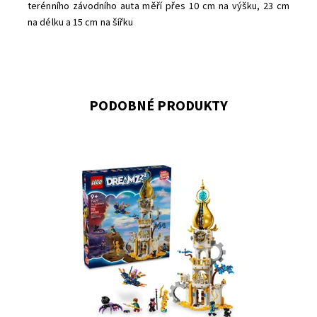
terénního závodního auta měří přes 10 cm na výšku, 23 cm
na délku a 15 cm na šířku
PODOBNÉ PRODUKTY
Přestavte zámek na pevnost, nebo věž
Dostupnost:
Skladem
>3
Kód:
11511
Značka:
LEGO