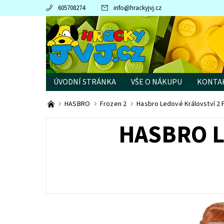
605708274
info
@
hrackyjvj.cz
ÚVODNÍ STRÁNKA
VŠE O NÁKUPU
KONTA
PRODÁVANÉ ZNAČKY
HASBRO
Frozen 2
Hasbro Ledové Království 2
HASBRO L