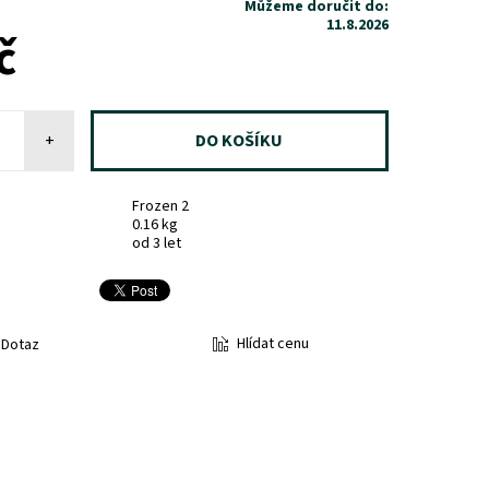
Můžeme doručit do:
11.8.2026
č
+
Frozen 2
0.16 kg
od 3 let
Hlídat cenu
Dotaz