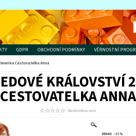
KTY
GDPR
OBCHODNÍ PODMÍNKY
VĚRNOSTNÍ PROG
 Panenka Cestovatelka Anna
EDOVÉ KRÁLOVSTVÍ 
CESTOVATELKA ANNA
Neohodnoceno
399 Kč
–25 %