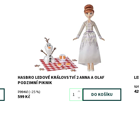
Dostupnost:
Skladem
>3
Do
Kód:
9013
Kó
Značka:
HASBRO
Zn
HASBRO LEDOVÉ KRÁLOVSTVÍ 2 ANNA A OLAF
LE
PODZIMNÍ PIKNIK
52
42
799 Kč
(–25 %)
599 Kč