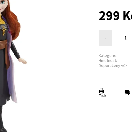
299 K
-
Kategorie:
Hmotnost:
Doporučený věk:
Tisk