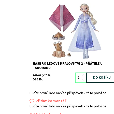
Dostupnost:
Skladem
1
Kód:
9010
Značka:
HASBRO
HASBRO LEDOVÉ KRÁLOVSTVÍ 2 - PŘÁTELÉ U
TÁBORÁKU
799 Kč
(–25 %)
599 Kč
Buďte první, kdo napíše příspěvek k této položce.
Přidat komentář
Buďte první, kdo napíše příspěvek k této položce.