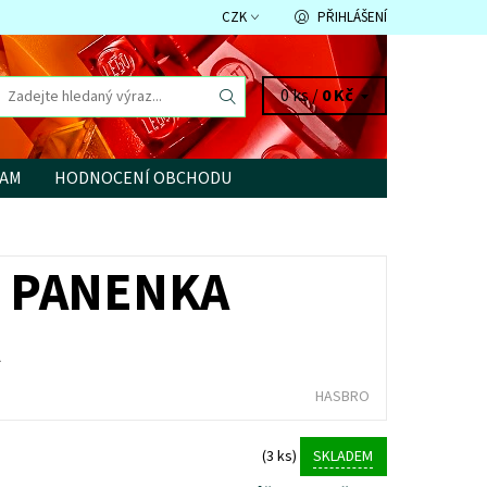
CZK
PŘIHLÁŠENÍ
0 ks /
0 Kč
RAM
HODNOCENÍ OBCHODU
2 PANENKA
HASBRO
(3 ks)
SKLADEM