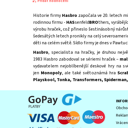
Přidat hodnocení
Historie firmy
Hasbro
započala ve 20. letech mi
rodinnou firmu -
HAS
senfeld
BRO
thers, vyrábějí
výrobu hraček, což přineslo šestinásobný nárůst
šedesátých letech pronikly na celý severoameric
děti na celém světě. Sídlo firmy je dnes v Pawtu
Hasbro
, specialista na hračky, je druhou nej
1983 Hasbro zabodoval se sériemi hraček –
mal
vydavatelem nejoblíbenější deskové hry na sv
jen
Monopoly
, ale také světoznámá hra
Scra
Souhlasím se
Zpracováním osobních údajů.
Playskool, Tonka, Transformers, Spiderman,
INFOR
Obchod
Reklam
Vrácen