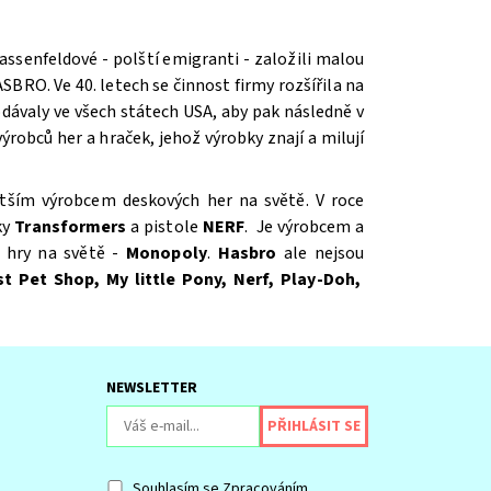
assenfeldové - polští emigranti - založili malou
SBRO. Ve 40. letech se činnost firmy rozšířila na
odávaly ve všech státech USA, aby pak následně v
robců her a hraček, jehož výrobky znají a milují
jvětším výrobcem deskových her na světě. V roce
ky
Transformers
a pistole
NERF
. Je výrobcem a
é hry na světě -
Monopoly
.
Hasbro
ale nejsou
st Pet Shop, My little Pony, Nerf, Play-Doh,
NEWSLETTER
Souhlasím se
Zpracováním