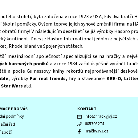
nulého století, byla založena v roce 1923 v USA, kdy dva bratři H
cí školní pomůcky. Ovšem teprve jejich synové změnili firmu na HA
 obratů firmy! V následujícím desetiletí se již výrobky Hasbro pr
ký kontinent. Dnes je Hasbro International jedním z největších vý
cket, Rhode Island ve Spojených státech.
větší mezinárodní společností specializující se na hračky a ne
ých barevných poníků
a v roce 1984 začal úspěšně vyrábět hrač
ětě a podle Guinessovy knihy rekordů nejprodávanější deskov
bble
, výrobky
Fur real friends,
hry a stavebnice
KRE-O, Little
 Star Wars
atd.
MACE PRO VÁS
KONTAKT
ní podmínky
info
@
hrackyjvj.cz
605708274
ační řád
HračkyJVJ.cz
í zboží