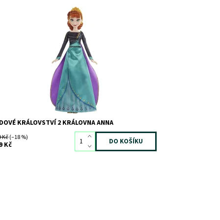
stupnost:
Skladem
1
d:
9007
ačka:
HASBRO
DOVÉ KRÁLOVSTVÍ 2 KRÁLOVNA ANNA
9 Kč
(–18 %)
9 Kč