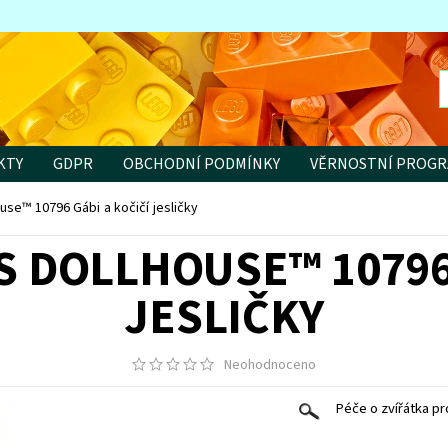
KTY
GDPR
OBCHODNÍ PODMÍNKY
VĚRNOSTNÍ PROG
se™ 10796 Gábi a kočičí jesličky
S DOLLHOUSE™ 10796 
JESLIČKY
Neohodnoceno
Péče o zvířátka pr