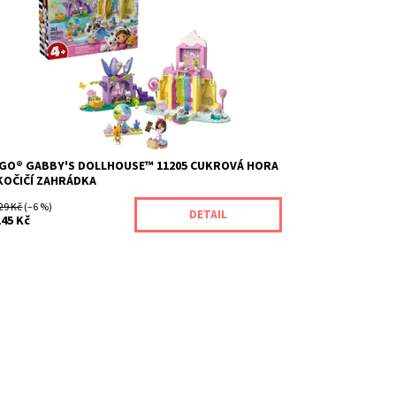
ndy Ťapka a kamarádi sklouznou po cukrovém
dopádu na donutech a vydají se na sladkou cestu
es dortové kopce a obří zmrzlinové kornouty.
halte jiskřivá tajemství Kočičí zahrádky, kde Víla
čička sedí...
stupnost:
Momentálně nedostupné
d:
12743
ačka:
LEGO
GO® GABBY'S DOLLHOUSE™ 11205 CUKROVÁ HORA
KOČIČÍ ZAHRÁDKA
29 Kč
(–6 %)
DETAIL
145 Kč