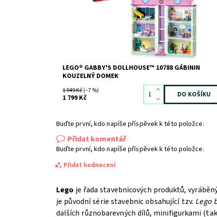
Značka:
LEGO
LEGO® GABBY'S DOLLHOUSE™ 10788 GÁBININ
KOUZELNÝ DOMEK
1 949 Kč
(–7 %)
1 799 Kč
Buďte první, kdo napíše příspěvek k této položce.
Přidat komentář
Buďte první, kdo napíše příspěvek k této položce.
Přidat hodnocení
Lego
je řada stavebnicových produktů, vyráběn
je původní série stavebnic obsahující tzv.
Lego b
dalších různobarevných dílů, minifigurkami (t