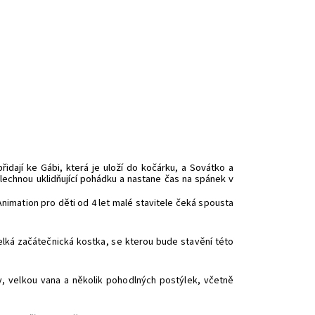
řidají ke Gábi, která je uloží do kočárku, a Sovátko a
slechnou uklidňující pohádku a nastane čas na spánek v
imation pro děti od 4 let malé stavitele čeká spousta
elká začátečnická kostka, se kterou bude stavění této
, velkou vana a několik pohodlných postýlek, včetně