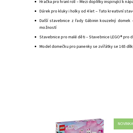
Hračka pro hraní rolí – Mezi doplňky inspirující k n
Dárek pro kluky i holky od 4 let – Tato kreativní s
Další stavebnice z řady Gábinin kouzelný domek 
možností
Stavebnice pro malé děti – Stavebnice LEGO® pro dět
Model domečku pro panenky se zvířátky se 165 dílky
NOVINK
Užijte si zábavné stavění se stavebnicí Gábi a kočičí