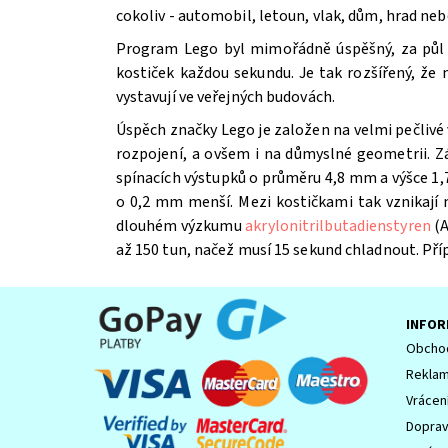
cokoliv - automobil, letoun, vlak, dům, hrad ne
Program Lego byl mimořádně úspěšný, za půl st
kostiček každou sekundu. Je tak rozšířený, že
vystavují ve veřejných budovách.
Úspěch značky Lego je založen na velmi pečlivé 
Souhlasím se
Zpracováním osobních údajů.
rozpojení, a ovšem i na důmyslné geometrii. Z
spínacích výstupků o průměru 4,8 mm a výšce 1,7
o 0,2 mm menší. Mezi kostičkami tak vznikají
dlouhém výzkumu
akrylonitrilbutadienstyren
(A
až 150 tun, načež musí 15 sekund chladnout. Př
INFOR
Obchod
Reklam
Vrácen
Dopra