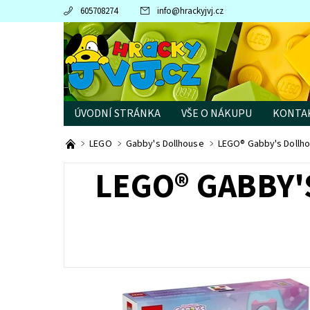
605708274
info
@
hrackyjvj.cz
ÚVODNÍ STRÁNKA
VŠE O NÁKUPU
KONTA
PRODÁVANÉ ZNAČKY
LEGO
Gabby's Dollhouse
LEGO® Gabby's Dollhou
LEGO® GABBY'