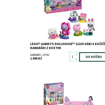
kamarádi z kostek (11215), která obsahuje 6 figurek
postav ze seriálu Gábinin kouzelný domek pro kluky 
holky od 6 let. Děti si užijí nekonečnou zábavu při
sestavování známých postaviček, přehrávání...
Dostupnost:
Skladem
3
Kód:
12863
Značka:
LEGO
LEGO® GABBY'S DOLLHOUSE™ 11215 GÁBI A KOČIČÍ
KAMARÁDI Z KOSTEK
1 229 Kč
(–10 %)
1 099 Kč
Gábinin kouzelný domek: 8 pokojů naplněných zábav
až po střechu!
Dostupnost:
Skladem
2
Kód:
11754