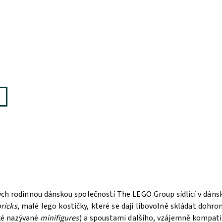
ých rodinnou dánskou společností The LEGO Group sídlící v dán
ricks
, malé lego kostičky, které se dají libovolně skládat doh
aké nazývané
minifigures
) a spoustami dalšího, vzájemně kompatib