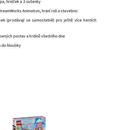
mpa, hrníček a 2 sušenky
DreamWorks Animation, hraní rolí a stavebnic
ek (prodávají se samostatně) pro ještě více herních
líbených postav a hrdinů všedního dne
m do hloubky
ozkoumejte barevnou Cukrovou horu, kde se Gábi,