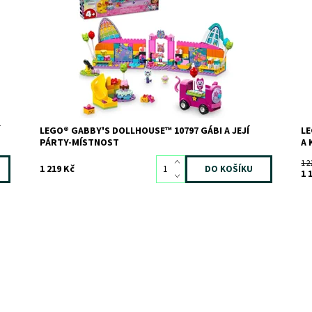
Pa
Dostupnost:
Skladem
2
a
vo
Kód:
12030
př
Značka:
LEGO
Od
ko
Do
Kó
Zn
LEGO® GABBY'S DOLLHOUSE™ 10797 GÁBI A JEJÍ
LE
PÁRTY-MÍSTNOST
A 
1 2
1 219 Kč
1 
ou