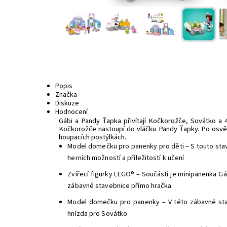
Popis
Značka
Diskuze
Hodnocení
Gábi a Pandy Ťapka přivítají Kočkorožče, Sovátko a 4 
Kočkorožče nastoupí do vláčku Pandy Ťapky. Po osvěžuj
houpacích postýlkách.
Model domečku pro panenky pro děti – S touto stav
herních možností a příležitostí k učení
Zvířecí figurky LEGO® – Součástí je minipanenka G
zábavné stavebnice přímo hračka
Model domečku pro panenky – V této zábavné stav
hnízda pro Sovátko