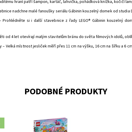
ápaditému hraní patří šampon, kartáč, lahvička, pohádková knížka, kočičí la
tavebnice nadchne malé fanoušky seriálu Gábinin kouzelný domek od studia 
– Prohlédněte si i další stavebnice z řady LEGO® Gábinin kouzelný dom
i od 4 let otevírají malým stavitelům bránu do světa filmových idolů, ob
 – Velká místnost jesliček měří přes 11 cm na výšku, 16 cm na šířku a 6 c
PODOBNÉ PRODUKTY
A
Diskotékový domeček pro panenky pro děti od 4 let
Pr