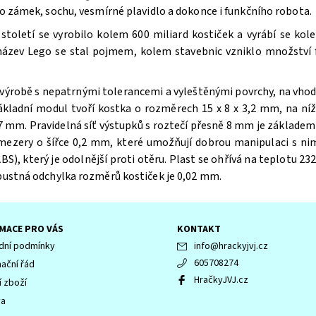
bo zámek, sochu, vesmírné plavidlo a dokonce i funkčního robota.
oletí se vyrobilo kolem 600 miliard kostiček a vyrábí se kole
 název Lego se stal pojmem, kolem stavebnic vzniklo množství f
výrobě s nepatrnými tolerancemi a vyleštěnými povrchy, na vhodn
ákladní modul tvoří kostka o rozměrech 15 x 8 x 3,2 mm, na n
 mm. Pravidelná síť výstupků s roztečí přesně 8 mm je základem 
 mezery o šířce 0,2 mm, které umožňují dobrou manipulaci s ni
BS), který je odolnější proti otěru. Plast se ohřívá na teplotu 232
ípustná odchylka rozměrů kostiček je 0,02 mm.
MACE PRO VÁS
KONTAKT
ní podmínky
info
@
hrackyjvj.cz
605708274
ační řád
HračkyJVJ.cz
í zboží
va