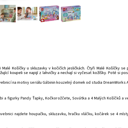
Malé Košíčky u skluzavky v kočičích jesličkách. Čtyři Malé Košíčky se p
ící koupeli se napijí z lahvičky a nechají si vyčesat kožíšky. Poté si po
ebnicí na motivy seriálu Gábinin kouzelný domek od studia DreamWorks An
ábi a figurky Pandy Ťapky, Kočkorožčete, Sovátka a 4 Malých Košíčků a v
ebnici najdete houpačku, skluzavku, hračku vláčku, kočárek se 4 místy