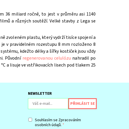
m 36 miliard ročně, to jest v průměru asi 1140
ilmů a různých soutěží. V
elké stavby z Lega se
ě zvoleném plastu, který vydrží tisíce spojení a
íž je v pravidelném rozestupu 8 mm rozloženo 8
systému, kdežto délky a šířky kostiček jsou vždy
mi. Původní
regenerovanou celulózu
nahradil po
 °C a lisuje ve vstřikovacích lisech pod tlakem 25
NEWSLETTER
Souhlasím se
Zpracováním
osobních údajů.