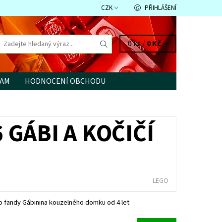
CZK
PŘIHLÁŠENÍ
0 ks /
0 Kč
RAM
HODNOCENÍ OBCHODU
GÁBI A KOČIČÍ
LEGO
o fandy Gábinina kouzelného domku od 4 let