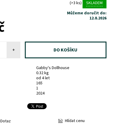
(>3 ks)
SKLADEM
Můžeme doručit do:
12.8.2026
č
+
Gabby's Dollhouse
0.32 kg
od 4 let
165
1
2024
Hlídat cenu
Dotaz