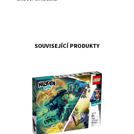
SOUVISEJÍCÍ PRODUKTY
Všichni nastupovat na strašidelnou jízdu v rozšířené
realitě!
Dostupnost:
Skladem
3
Kód:
6006
Značka:
LEGO