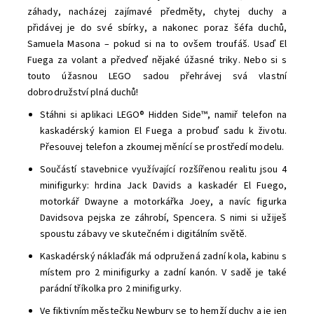
záhady, nacházej zajímavé předměty, chytej duchy a
přidávej je do své sbírky, a nakonec poraz šéfa duchů,
Samuela Masona – pokud si na to ovšem troufáš. Usaď El
Fuega za volant a předveď nějaké úžasné triky. Nebo si s
touto úžasnou LEGO sadou přehrávej svá vlastní
dobrodružství plná duchů!
Stáhni si aplikaci LEGO® Hidden Side™, namiř telefon na
kaskadérský kamion El Fuega a probuď sadu k životu.
Přesouvej telefon a zkoumej měnící se prostředí modelu.
Součástí stavebnice využívající rozšířenou realitu jsou 4
minifigurky: hrdina Jack Davids a kaskadér El Fuego,
motorkář Dwayne a motorkářka Joey, a navíc figurka
Davidsova pejska ze záhrobí, Spencera. S nimi si užiješ
spoustu zábavy ve skutečném i digitálním světě.
Kaskadérský náklaďák má odpružená zadní kola, kabinu s
místem pro 2 minifigurky a zadní kanón. V sadě je také
parádní tříkolka pro 2 minifigurky.
Ve fiktivním městečku Newbury se to hemží duchy a je jen