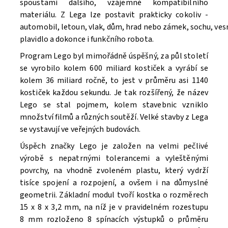
spoustami dalšího, vzájemně kompatibilního
materiálu. Z Lega lze postavit prakticky cokoliv -
automobil, letoun, vlak, dům, hrad nebo zámek, sochu, ve
Souhlasím se
Zpracováním osobních údajů.
plavidlo a dokonce i funkčního robota.
Program Lego byl mimořádně úspěšný, za půl století
se vyrobilo kolem 600 miliard kostiček a vyrábí se
kolem 36 miliard ročně, to jest v průměru asi 1140
kostiček každou sekundu. Je tak rozšířený, že název
Lego se stal pojmem, kolem stavebnic vzniklo
množství filmů a různých soutěží. V
elké stavby z Lega
se vystavují ve veřejných budovách.
Úspěch značky Lego je založen na velmi pečlivé
výrobě s nepatrnými tolerancemi a vyleštěnými
povrchy, na vhodně zvoleném plastu, který vydrží
tisíce spojení a rozpojení, a ovšem i na důmyslné
geometrii. Základní modul tvoří kostka o rozměrech
15 x 8 x 3,2 mm, na níž je v pravidelném rozestupu
8 mm rozloženo 8 spínacích výstupků o průměru