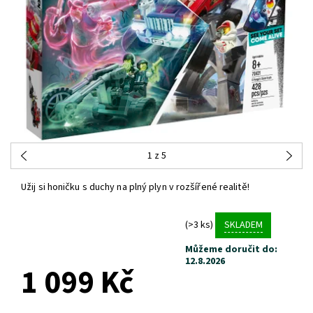
1
z 5
Užij si honičku s duchy na plný plyn v rozšířené realitě!
(>3 ks)
SKLADEM
Můžeme doručit do:
12.8.2026
1 099 Kč