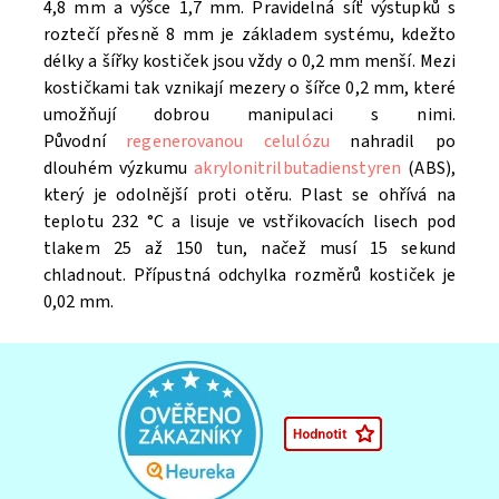
4,8 mm a výšce 1,7 mm. Pravidelná síť výstupků s
roztečí přesně 8 mm je základem systému, kdežto
délky a šířky kostiček jsou vždy o 0,2 mm menší. Mezi
kostičkami tak vznikají mezery o šířce 0,2 mm, které
umožňují dobrou manipulaci s nimi.
Původní
regenerovanou celulózu
nahradil po
dlouhém výzkumu
akrylonitrilbutadienstyren
(ABS),
který je odolnější proti otěru. Plast se ohřívá na
teplotu 232 °C a lisuje ve vstřikovacích lisech pod
tlakem 25 až 150 tun, načež musí 15 sekund
chladnout. Přípustná odchylka rozměrů kostiček je
0,02 mm.