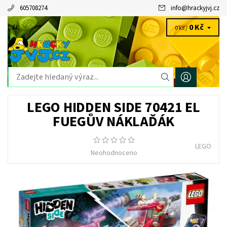
605708274
info
@
hrackyjvj.cz
0 Kč
CZK
0 ks /
LEGO HIDDEN SIDE 70421 EL
FUEGŮV NÁKLAĎÁK
LEGO
Neohodnoceno