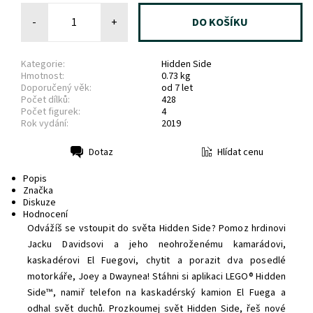
-
+
Kategorie:
Hidden Side
Hmotnost:
0.73 kg
Doporučený věk:
od 7 let
Počet dílků:
428
Počet figurek:
4
Rok vydání:
2019
Hlídat cenu
Dotaz
Tisk
Popis
Značka
Diskuze
Hodnocení
Odvážíš se vstoupit do světa Hidden Side? Pomoz hrdinovi
Jacku Davidsovi a jeho neohroženému kamarádovi,
kaskadérovi El Fuegovi, chytit a porazit dva posedlé
motorkáře, Joey a Dwaynea! Stáhni si aplikaci LEGO® Hidden
Side™, namiř telefon na kaskadérský kamion El Fuega a
odhal svět duchů. Prozkoumej svět Hidden Side, řeš nové