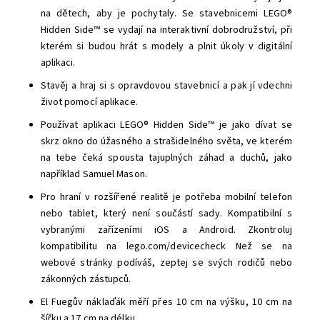
na dětech, aby je pochytaly. Se stavebnicemi LEGO®
Hidden Side™ se vydají na interaktivní dobrodružství, při
kterém si budou hrát s modely a plnit úkoly v digitální
aplikaci.
Stavěj a hraj si s opravdovou stavebnicí a pak jí vdechni
život pomocí aplikace.
Používat aplikaci LEGO® Hidden Side™ je jako dívat se
skrz okno do úžasného a strašidelného světa, ve kterém
na tebe čeká spousta tajuplných záhad a duchů, jako
například Samuel Mason.
Pro hraní v rozšířené realitě je potřeba mobilní telefon
nebo tablet, který není součástí sady. Kompatibilní s
vybranými zařízeními iOS a Android. Zkontroluj
kompatibilitu na lego.com/devicecheck Než se na
webové stránky podíváš, zeptej se svých rodičů nebo
zákonných zástupců.
El Fuegův náklaďák měří přes 10 cm na výšku, 10 cm na
šířku a 17 cm na délku.