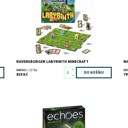
Dostupnost:
Skladem
>3
Do
Kód:
12647
Kó
Značka:
RAVENSBURGER
Zn
RAVENSBURGER LABYRINTH MINECRAFT
MA
949 Kč
(–13 %)
89
819 Kč
79
át
Dostupnost:
Skladem
>3
Do
Kód:
10341
Kó
Značka:
RAVENSBURGER
Zn