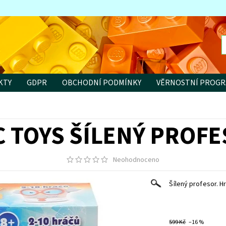
KTY
GDPR
OBCHODNÍ PODMÍNKY
VĚRNOSTNÍ PROG
 TOYS ŠÍLENÝ PROF
Neohodnoceno
Šílený profesor. H
599 Kč
–16 %