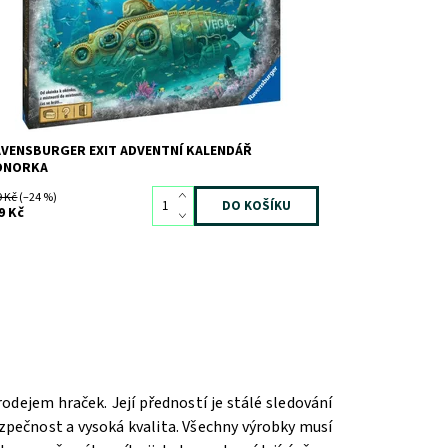
VENSBURGER EXIT ADVENTNÍ KALENDÁŘ
ONORKA
9 Kč
(–24 %)
9 Kč
dejem hraček. Její předností je stálé sledování
zpečnost a vysoká kvalita. Všechny výrobky musí