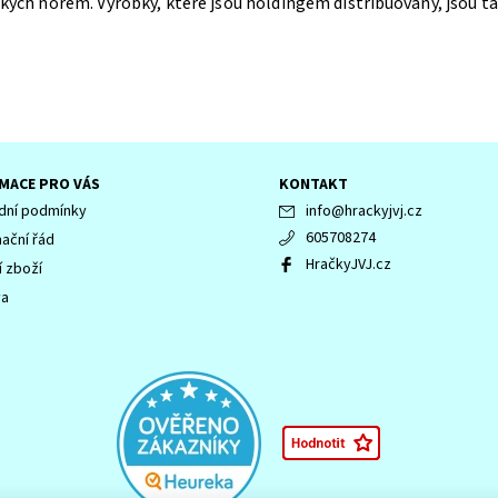
ských norem. Výrobky, které jsou holdingem distribuovány, jsou ta
MACE PRO VÁS
KONTAKT
ní podmínky
info
@
hrackyjvj.cz
605708274
ační řád
HračkyJVJ.cz
í zboží
va