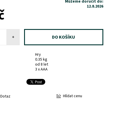
Můžeme doručit do:
12.8.2026
č
+
Hry
0.35 kg
od 8 let
3 x AAA
Hlídat cenu
Dotaz