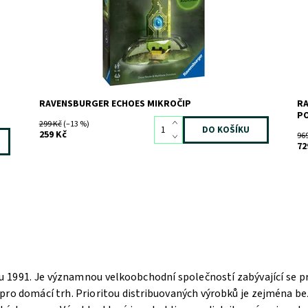
RAVENSBURGER ECHOES MIKROČIP
RA
P
299 Kč
(–13 %)
259 Kč
96
72
u 1991. Je významnou velkoobchodní společností zabývající se pro
pro domácí trh. Prioritou distribuovaných výrobků je zejména be