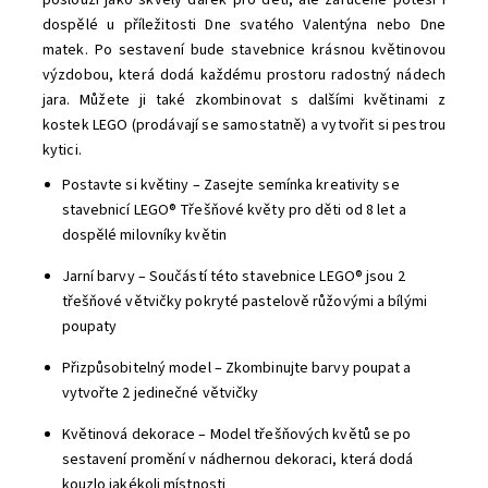
poslouží jako skvělý dárek pro děti, ale zaručeně potěší i
dospělé u příležitosti Dne svatého Valentýna nebo Dne
matek. Po sestavení bude stavebnice krásnou květinovou
výzdobou, která dodá každému prostoru radostný nádech
jara. Můžete ji také zkombinovat s dalšími květinami z
kostek LEGO (prodávají se samostatně) a vytvořit si pestrou
kytici.
Postavte si květiny – Zasejte semínka kreativity se
stavebnicí LEGO® Třešňové květy pro děti od 8 let a
dospělé milovníky květin
Jarní barvy – Součástí této stavebnice LEGO® jsou 2
třešňové větvičky pokryté pastelově růžovými a bílými
poupaty
Přizpůsobitelný model – Zkombinujte barvy poupat a
vytvořte 2 jedinečné větvičky
Květinová dekorace – Model třešňových květů se po
sestavení promění v nádhernou dekoraci, která dodá
kouzlo jakékoli místnosti