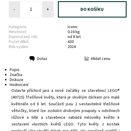
-
+
Kategorie:
Iconic
Hmotnost:
0.16 kg
Doporučený věk:
od 8 let
Počet dílků:
430
Rok vydání:
2024
Hlídat cenu
Dotaz
Tisk
Popis
Značka
Diskuze
Hodnocení
Oslavte příchod jara a nové začátky se stavebnicí LEGO®
(40725) Třešňové květy, která je skvělým dárkem pro malé
květináře od 8 let. Součástí jsou 2 sestavitelné třešňové
větvičky, které lze ozdobit drobnými poupaty v odstínech
růžové a bílé a stavebnice nabádá milovníky květin k
sestavení vlastních květů LEGO. Tyto květy z kostek