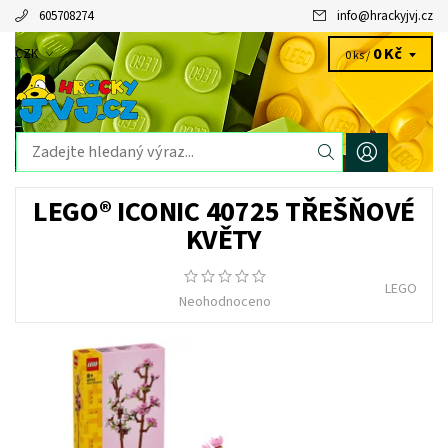
605708274
info
@
hrackyjvj.cz
0 Kč
CZK
0 ks /
LEGO® ICONIC 40725 TŘEŠŇOVÉ
KVĚTY
LEGO
Neohodnoceno