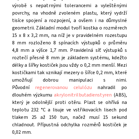
výrobě s nepatrnými tolerancemi a vyleštěnými
povrchy, na vhodně zvoleném plastu, který vydrží
tisíce spojení a rozpojení, a ovšem i na důmyslné
geometrii. Základní modul tvoří kostka o rozměrech
15 x 8 x 3,2 mm, na níž je v pravidelném rozestupu
8 mm rozloženo 8 spínacích výstupků o průměru
4,8 mm a výšce 1,7 mm. Pravidelná síť výstupků s
roztečí přesně 8 mm je základem systému, kdežto
délky a šířky kostiček jsou vždy o 0,2 mm menší. Mezi
kostičkami tak vznikají mezery o šířce 0,2 mm, které
umožňují dobrou manipulaci s nimi.
Původní
regenerovanou celulózu
nahradil po
dlouhém výzkumu
akrylonitrilbutadienstyren
(ABS),
který je odolnější proti otěru. Plast se ohřívá na
teplotu 232 °C a lisuje ve vstřikovacích lisech pod
tlakem 25 až 150 tun, načež musí 15 sekund
chladnout. Přípustná odchylka rozměrů kostiček je
0,02 mm.