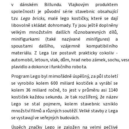
v dánském Billundu. Vlajkovým produktem
společnosti je původní série stavebnic obsahující
tzv.
Lego bricks
, malé lego kostičky, které se dají
libovolně skládat dohromady. Ty jsou ještě doplněny
velkým množstvím dalších různobarevných dílů,
minifigurkami (také nazývané
minifigures
) a
spoustami dalšího, vzájemně kompatibilního
materiálu. Z Lega lze postavit prakticky cokoliv -
automobil, letoun, vlak, dům, hrad nebo zámek, sochu, ve
Souhlasím se
Zpracováním osobních údajů.
plavidlo a dokonce i funkčního robota.
Program Lego byl mimořádně úspěšný, za půl století
se vyrobilo kolem 600 miliard kostiček a vyrábí se
kolem 36 miliard ročně, to jest v průměru asi 1140
kostiček každou sekundu. Je tak rozšířený, že název
Lego se stal pojmem, kolem stavebnic vzniklo
množství filmů a různých soutěží. V
elké stavby z Lega
se vystavují ve veřejných budovách.
Úspěch značky Lego je založen na velmi pečlivé