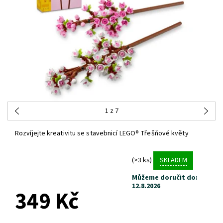
1
z 7
Rozvíjejte kreativitu se stavebnicí LEGO® Třešňové květy
(>3 ks)
SKLADEM
Můžeme doručit do:
12.8.2026
349 Kč