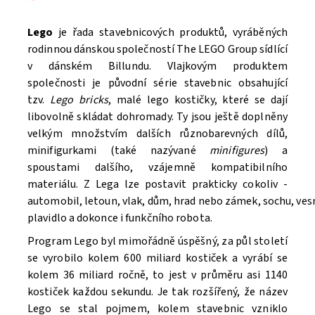
Lego
je řada stavebnicových produktů, vyráběných
rodinnou dánskou společností The LEGO Group sídlící
v dánském Billundu. Vlajkovým produktem
společnosti je původní série stavebnic obsahující
tzv.
Lego bricks
, malé lego kostičky, které se dají
libovolně skládat dohromady. Ty jsou ještě doplněny
velkým množstvím dalších různobarevných dílů,
minifigurkami (také nazývané
minifigures
) a
spoustami dalšího, vzájemně kompatibilního
materiálu. Z Lega lze postavit prakticky cokoliv -
automobil, letoun, vlak, dům, hrad nebo zámek, sochu, ve
Souhlasím se
Zpracováním osobních údajů.
plavidlo a dokonce i funkčního robota.
Program Lego byl mimořádně úspěšný, za půl století
se vyrobilo kolem 600 miliard kostiček a vyrábí se
kolem 36 miliard ročně, to jest v průměru asi 1140
kostiček každou sekundu. Je tak rozšířený, že název
Lego se stal pojmem, kolem stavebnic vzniklo