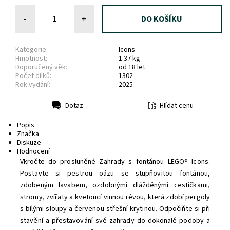
-
+
Kategorie:
Icons
Hmotnost:
1.37 kg
Doporučený věk:
od 18 let
Počet dílků:
1302
Rok vydání:
2025
Hlídat cenu
Dotaz
Tisk
Popis
Značka
Diskuze
Hodnocení
Vkročte do prosluněné Zahrady s fontánou LEGO® Icons.
Postavte si pestrou oázu se stupňovitou fontánou,
zdobeným lavabem, ozdobnými dlážděnými cestičkami,
stromy, zvířaty a kvetoucí vinnou révou, která zdobí pergoly
s bílými sloupy a červenou střešní krytinou. Odpočiňte si při
stavění a přestavování své zahrady do dokonalé podoby a