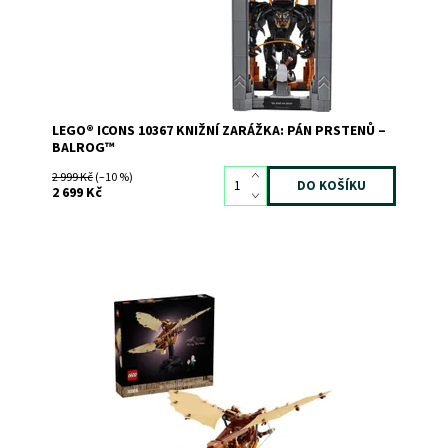
Dostupnost:
Skladem
1
Kód:
12462
Značka:
LEGO
LEGO® ICONS 10367 KNIŽNÍ ZARÁŽKA: PÁN PRSTENŮ –
BALROG™
2 999 Kč
(–10 %)
2 699 Kč
Roztáhněte svá kreativní křídla nebo překvapte
milovníka historie stavebnicí LEGO® Icons Létající stroj
Leonarda da Vinciho
Dostupnost:
Skladem
>3
Kód:
12045
Značka:
LEGO