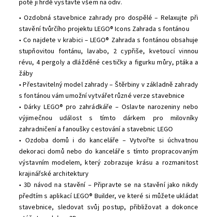
poté ji hrdě vystavte všem na odiv.
• Ozdobná stavebnice zahrady pro dospělé – Relaxujte při
stavění tvůrčího projektu LEGO® Icons Zahrada s fontánou
• Co najdete v krabici – LEGO® Zahrada s fontánou obsahuje
stupňovitou fontánu, lavabo, 2 cypřiše, kvetoucí vinnou
révu, 4 pergoly a dlážděné cestičky a figurku můry, ptáka a
žáby
• Přestavitelný model zahrady – Štěrbiny v základně zahrady
s fontánou vám umožní vytvářet různé verze stavebnice
• Dárky LEGO® pro zahrádkáře – Oslavte narozeniny nebo
výjimečnou událost s tímto dárkem pro milovníky
zahradničení a fanoušky cestování a stavebnic LEGO
• Ozdoba domů i do kanceláře – Vytvořte si úchvatnou
dekoraci domů nebo do kanceláře s tímto propracovaným
výstavním modelem, který zobrazuje krásu a rozmanitost
krajinářské architektury
• 3D návod na stavění – Připravte se na stavění jako nikdy
předtím s aplikací LEGO® Builder, ve které si můžete ukládat
stavebnice, sledovat svůj postup, přibližovat a dokonce