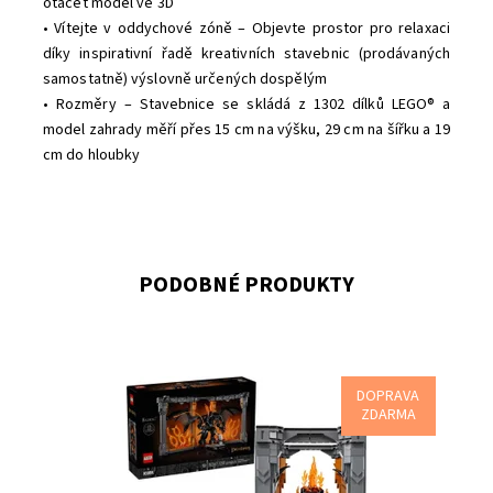
otáčet model ve 3D
• Vítejte v oddychové zóně – Objevte prostor pro relaxaci
díky inspirativní řadě kreativních stavebnic (prodávaných
samostatně) výslovně určených dospělým
• Rozměry – Stavebnice se skládá z 1302 dílků LEGO® a
model zahrady měří přes 15 cm na výšku, 29 cm na šířku a 19
cm do hloubky
PODOBNÉ PRODUKTY
DOPRAVA
Zasuňte knižní zarážku mezi své oblíbené romány a
ZDARMA
nahlédněte do fantastického světa J. R. R. Tolkiena, nebo
zarážku rozevřete a odhalte úchvatný výstavní kousek
zobrazující Gandalfovu velkolepou bitvu s Balrogem na
můstku v Khazad-dûm.