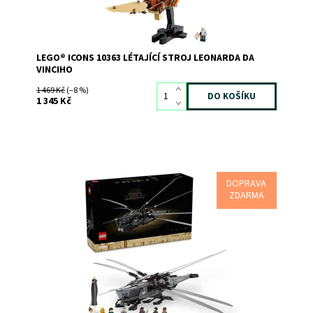
LEGO® ICONS 10363 LÉTAJÍCÍ STROJ LEONARDA DA
VINCIHO
1 469 Kč
(–8 %)
1 345 Kč
DOPRAVA
Stavebnice LEGO® Icons pro dospělé fanoušky filmu
ZDARMA
Duna
Dostupnost:
Skladem
2
Kód:
11614
Značka:
LEGO