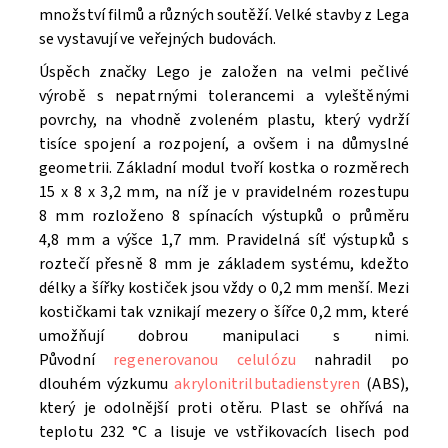
množství filmů a různých soutěží. V
elké stavby z Lega
se vystavují ve veřejných budovách.
Úspěch značky Lego je založen na velmi pečlivé
výrobě s nepatrnými tolerancemi a vyleštěnými
povrchy, na vhodně zvoleném plastu, který vydrží
tisíce spojení a rozpojení, a ovšem i na důmyslné
geometrii. Základní modul tvoří kostka o rozměrech
15 x 8 x 3,2 mm, na níž je v pravidelném rozestupu
8 mm rozloženo 8 spínacích výstupků o průměru
4,8 mm a výšce 1,7 mm. Pravidelná síť výstupků s
roztečí přesně 8 mm je základem systému, kdežto
délky a šířky kostiček jsou vždy o 0,2 mm menší. Mezi
kostičkami tak vznikají mezery o šířce 0,2 mm, které
umožňují dobrou manipulaci s nimi.
Původní
regenerovanou celulózu
nahradil po
dlouhém výzkumu
akrylonitrilbutadienstyren
(ABS),
který je odolnější proti otěru. Plast se ohřívá na
teplotu 232 °C a lisuje ve vstřikovacích lisech pod