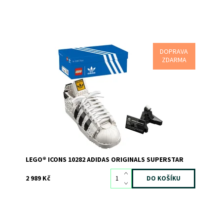
DOPRAVA
Postavte si a vystavte ikonickou tenisku adidas Originals
ZDARMA
Superstar
Dostupnost:
Skladem
1
Kód:
9648
Značka:
LEGO
LEGO® ICONS 10282 ADIDAS ORIGINALS SUPERSTAR
2 989 Kč