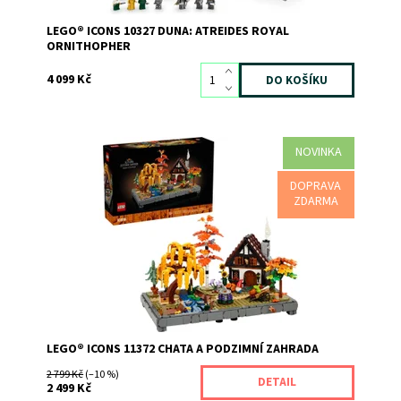
LEGO® ICONS 10327 DUNA: ATREIDES ROYAL
ORNITHOPHER
4 099 Kč
NOVINKA
Zachyťte podzimní atmosféru se stavebnicí LEGO® Icons
Chata a podzimní zahrada (11372) pro dospělé. Vytvořte
DOPRAVA
sezónní dekoraci plnou podzimních barev. Uvolněte se
ZDARMA
při sestavování propracovaných detailů a poté
přeskupte stromy, rostliny a dekorativní prvky a...
Dostupnost:
Momentálně nedostupné
Kód:
12866
Značka:
LEGO
LEGO® ICONS 11372 CHATA A PODZIMNÍ ZAHRADA
2 799 Kč
(–10 %)
DETAIL
2 499 Kč