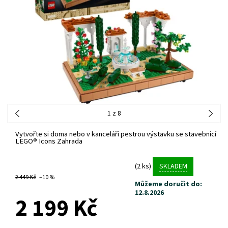
1
z 8
Vytvořte si doma nebo v kanceláři pestrou výstavku se stavebnicí
LEGO® Icons Zahrada
(2 ks)
SKLADEM
2 449 Kč
–10 %
Můžeme doručit do:
12.8.2026
2 199 Kč