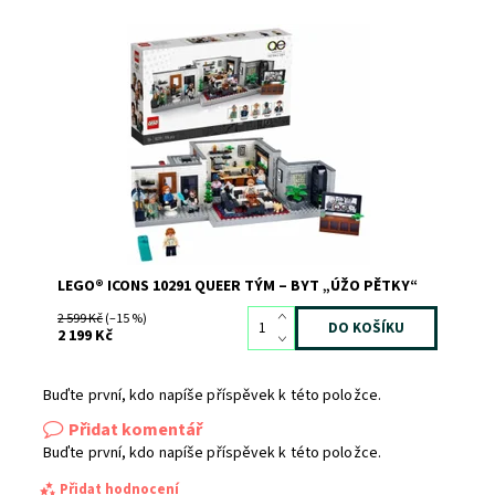
Jedinečný výstavní model bytu úžasné pětice z populární
televizní show
Dostupnost:
Skladem
2
Kód:
10485
Značka:
LEGO
LEGO® ICONS 10291 QUEER TÝM – BYT „ÚŽO PĚTKY“
2 599 Kč
(–15 %)
2 199 Kč
Buďte první, kdo napíše příspěvek k této položce.
Přidat komentář
Buďte první, kdo napíše příspěvek k této položce.
Přidat hodnocení