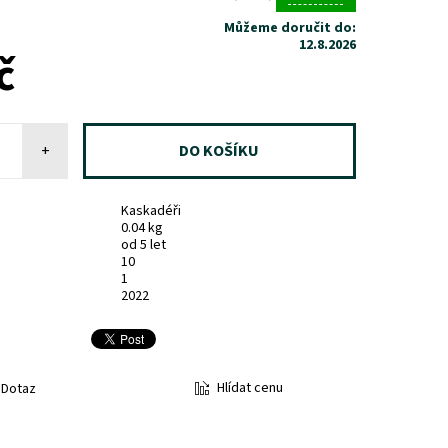
Můžeme doručit do:
12.8.2026
č
+
Kaskadéři
0.04 kg
od 5 let
10
1
2022
Hlídat cenu
Dotaz