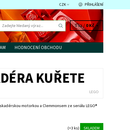
CZK
PŘIHLÁŠENÍ
0 ks /
0 Kč
RAM
HODNOCENÍ OBCHODU
ADÉRA KUŘETE
LEGO
askadérskou motorkou a Clemmonsem ze seriálu LEGO®
(>3 ks)
SKLADEM