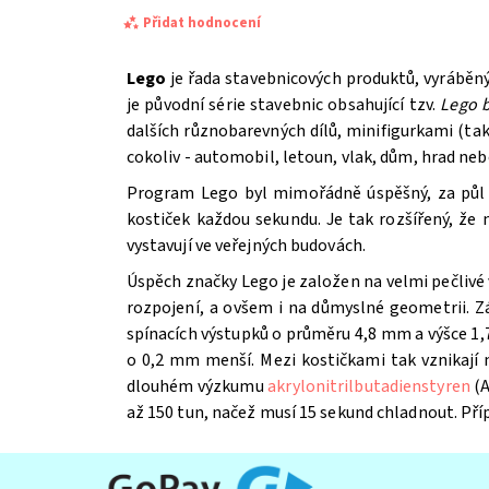
Přidat hodnocení
Lego
je řada stavebnicových produktů, vyráběn
je původní série stavebnic obsahující tzv.
Lego b
dalších různobarevných dílů, minifigurkami (t
cokoliv - automobil, letoun, vlak, dům, hrad ne
Program Lego byl mimořádně úspěšný, za půl st
kostiček každou sekundu. Je tak rozšířený, že
vystavují ve veřejných budovách.
Úspěch značky Lego je založen na velmi pečlivé 
Souhlasím se
Zpracováním osobních údajů.
rozpojení, a ovšem i na důmyslné geometrii. Z
spínacích výstupků o průměru 4,8 mm a výšce 1,7
o 0,2 mm menší. Mezi kostičkami tak vznikají
dlouhém výzkumu
akrylonitrilbutadienstyren
(A
až 150 tun, načež musí 15 sekund chladnout. Př