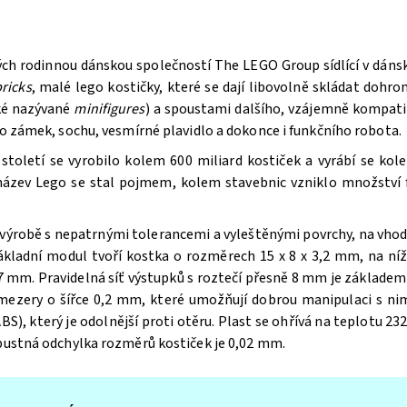
ých rodinnou dánskou společností The LEGO Group sídlící v dán
ricks
, malé lego kostičky, které se dají libovolně skládat doh
aké nazývané
minifigures
) a spoustami dalšího, vzájemně kompatib
bo zámek, sochu, vesmírné plavidlo a dokonce i funkčního robota.
oletí se vyrobilo kolem 600 miliard kostiček a vyrábí se kole
 název Lego se stal pojmem, kolem stavebnic vzniklo množství f
výrobě s nepatrnými tolerancemi a vyleštěnými povrchy, na vhodn
ákladní modul tvoří kostka o rozměrech 15 x 8 x 3,2 mm, na n
 mm. Pravidelná síť výstupků s roztečí přesně 8 mm je základem 
 mezery o šířce 0,2 mm, které umožňují dobrou manipulaci s ni
BS), který je odolnější proti otěru. Plast se ohřívá na teplotu 232
ípustná odchylka rozměrů kostiček je 0,02 mm.