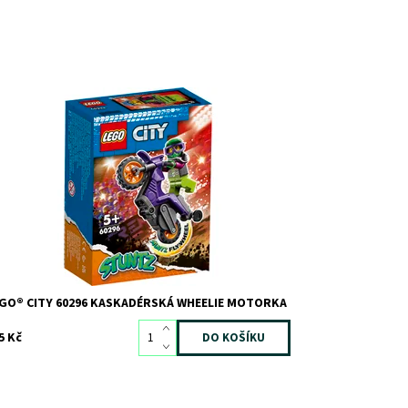
skadérská motorka s hvězdou LEGO® City, Raze!
stupnost:
Skladem
3
d:
9474
ačka:
LEGO
GO® CITY 60296 KASKADÉRSKÁ WHEELIE MOTORKA
5 Kč