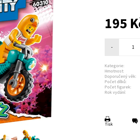
195 K
-
Kategorie:
Hmotnost:
Doporučený věk:
Počet dílků:
Počet figurek:
Rok vydání:
Tisk