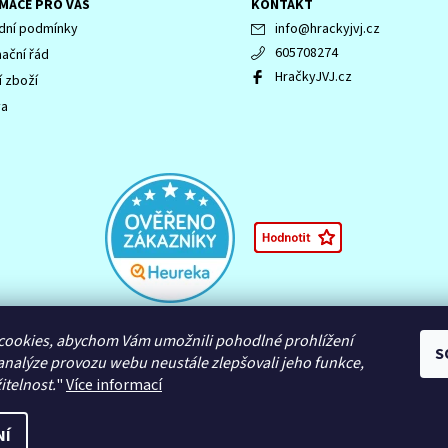
MACE PRO VÁS
KONTAKT
ní podmínky
info
@
hrackyjvj.cz
605708274
ační řád
HračkyJVJ.cz
í zboží
va
 LEGENDS OF CHIMA, NINJAGO, logo NINJAGO, logo FRIENDS, logo HIDDEN 
cookies, abychom Vám umožnili pohodlné prohlížení
námky společnosti LEGO Group nebo jsou chráněny autorským právem L
S
analýze provozu webu neustále zlepšovali jeho funkce,
itelnost.
"
Více informací
NÍ
astavení cookies