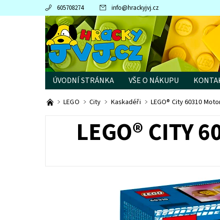
605708274
info
@
hrackyjvj.cz
ÚVODNÍ STRÁNKA
VŠE O NÁKUPU
KONTA
PRODÁVANÉ ZNAČKY
LEGO
City
Kaskadéři
LEGO® City 60310 Moto
LEGO® CITY 