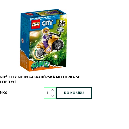
chberoucí kaskadérská akce se zábavným
levizním hrdinou LEGO® City
stupnost:
Skladem
2
d:
9486
ačka:
LEGO
GO® CITY 60309 KASKADÉRSKÁ MOTORKA SE
LFIE TYČÍ
9 Kč