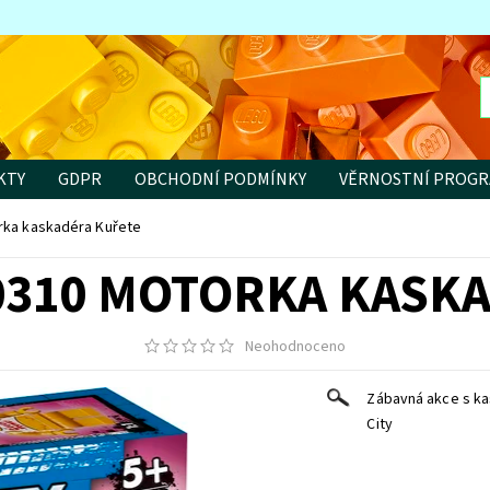
KTY
GDPR
OBCHODNÍ PODMÍNKY
VĚRNOSTNÍ PROG
rka kaskadéra Kuřete
60310 MOTORKA KASK
Neohodnoceno
Zábavná akce s k
City