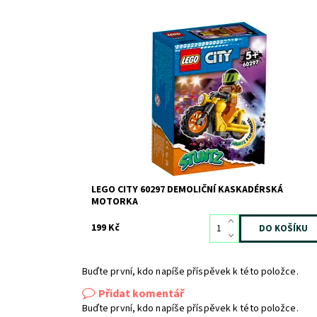
Kaskadérská motorka pro děti s Wallopem, kterého
znáte z televizního seriálu LEGO® City!
Dostupnost:
Skladem
>3
Kód:
9364
Značka:
LEGO
LEGO CITY 60297 DEMOLIČNÍ KASKADÉRSKÁ
MOTORKA
199 Kč
Buďte první, kdo napíše příspěvek k této položce.
Přidat komentář
Buďte první, kdo napíše příspěvek k této položce.