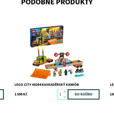
PODOBNÉ PRODUKTY
Akční zábava plná kaskadérský kousků!
Ka
Dostupnost:
Skladem
>3
Do
Kód:
9238
Kó
Značka:
LEGO
Zn
LEGO CITY 60294 KASKADÉRSKÝ KAMIÓN
LE
1 599 Kč
19