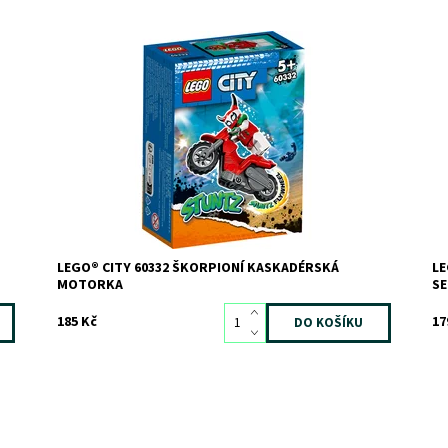
LEGO® City Škorpioní kaskadérská motorka s
De
ďábelskou jezdkyní Škorpionkou Luchadorou
te
Dostupnost:
Skladem
3
Do
Kód:
10452
Kó
Značka:
LEGO
Zn
LEGO® CITY 60332 ŠKORPIONÍ KASKADÉRSKÁ
LE
MOTORKA
SE
185 Kč
17