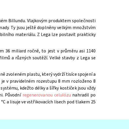
ském Billundu. Vlajkovým produktem společnosti
romady. Ty jsou ještě doplněny velkým množstvím
ilního materiálu. Z Lega lze postavit prakticky
m 36 miliard ročně, to jest v průměru asi 1140
ilmů a různých soutěží. V
elké stavby z Lega se
ě zvoleném plastu, který vydrží tisíce spojení a
íž je v pravidelném rozestupu 8 mm rozloženo 8
systému, kdežto délky a šířky kostiček jsou vždy
mi. Původní
regenerovanou celulózu
nahradil po
 °C a lisuje ve vstřikovacích lisech pod tlakem 25