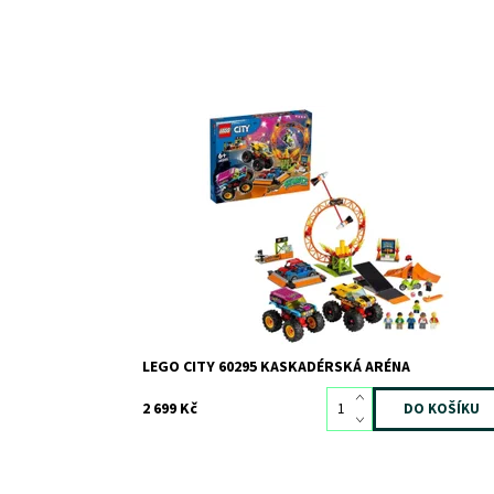
Úžasná stavebnice kaskadérské arény pro děti!
Dostupnost:
Skladem
3
Kód:
9421
Značka:
LEGO
LEGO CITY 60295 KASKADÉRSKÁ ARÉNA
2 699 Kč