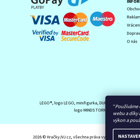
INFOR
Obchod
Reklam
Vrácen
Dopra
O nás
LEGO®, logo LEGO, minifigurka, DUPLO, logo DUPLO,
"
Používáme 
logo MINDSTORMS jsou ochranné z
webu a díky 
výkon a použ
NASTAVE
2026 © HračkyJVJ.cz, všechna práva vyhrazena
Upravit n