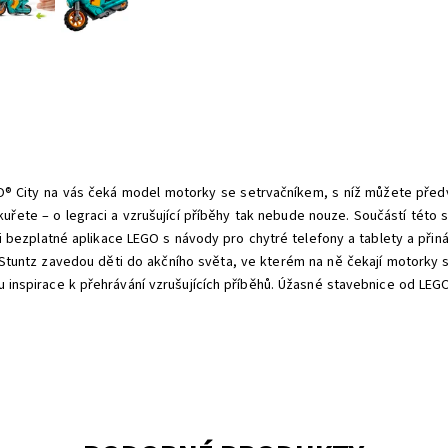
® City na vás čeká model motorky se setrvačníkem, s níž můžete předvád
řete – o legraci a vzrušující příběhy tak nebude nouze. Součástí této sa
 bezplatné aplikace LEGO s návody pro chytré telefony a tablety a přináší
y Stuntz zavedou děti do akčního světa, ve kterém na ně čekají motorky s
u inspirace k přehrávání vzrušujících příběhů. Úžasné stavebnice od LEG