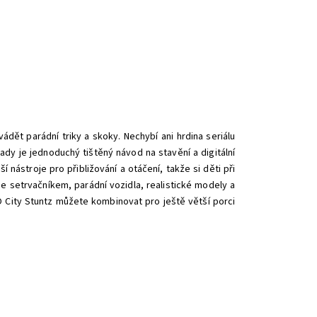
ět parádní triky a skoky. Nechybí ani hrdina seriálu
dy je jednoduchý tištěný návod na stavění a digitální
 nástroje pro přibližování a otáčení, takže si děti při
e setrvačníkem, parádní vozidla, realistické modely a
O City Stuntz můžete kombinovat pro ještě větší porci