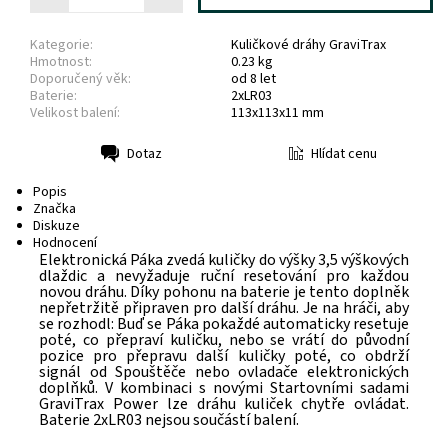
Kategorie:
Kuličkové dráhy GraviTrax
Hmotnost:
0.23 kg
Doporučený věk:
od 8 let
Baterie:
2xLR03
Velikost balení:
113x113x11 mm
Hlídat cenu
Dotaz
Tisk
Popis
Značka
Diskuze
Hodnocení
Elektronická Páka zvedá kuličky do výšky 3,5 výškových
dlaždic a nevyžaduje ruční resetování pro každou
novou dráhu. Díky pohonu na baterie je tento doplněk
nepřetržitě připraven pro další dráhu. Je na hráči, aby
se rozhodl: Buď se Páka pokaždé automaticky resetuje
poté, co přepraví kuličku, nebo se vrátí do původní
pozice pro přepravu další kuličky poté, co obdrží
signál od Spouštěče nebo ovladače elektronických
doplňků. V kombinaci s novými Startovními sadami
GraviTrax Power lze dráhu kuliček chytře ovládat.
Baterie
2xLR03 nejsou součástí balení.