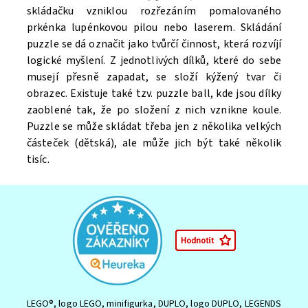
skládačku vzniklou rozřezáním pomalovaného
prkénka lupénkovou pilou nebo laserem. Skládání
puzzle se dá označit jako tvůrčí činnost, která rozvíjí
logické myšlení. Z jednotlivých dílků, které do sebe
musejí přesně zapadat, se složí kýžený tvar či
obrazec. Existuje také tzv. puzzle ball, kde jsou dílky
zaoblené tak, že po složení z nich vznikne koule.
Puzzle se může skládat třeba jen z několika velkých
částeček (dětská), ale může jich být také několik
tisíc.
LEGO®, logo LEGO, minifigurka, DUPLO, logo DUPLO, LEGENDS