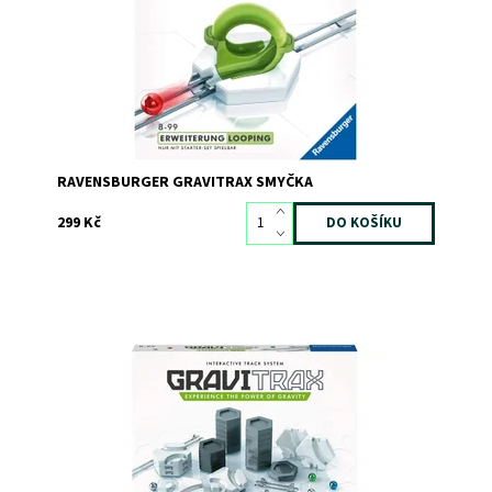
RAVENSBURGER GRAVITRAX SMYČKA
299 Kč
Prodlužte své dráhy! Tato sada vám umožní pozdvihnout
vaši kuličkovou dráhu na vyšší úroveň.
Dostupnost:
Skladem
3
Kód:
7223
Značka:
RAVENSBURGER