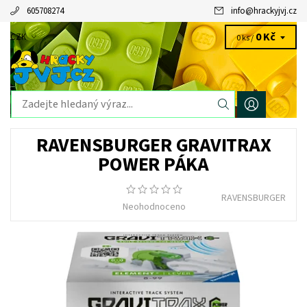
605708274
info
@
hrackyjvj.cz
0 Kč
CZK
0 ks /
RAVENSBURGER GRAVITRAX
POWER PÁKA
RAVENSBURGER
Neohodnoceno