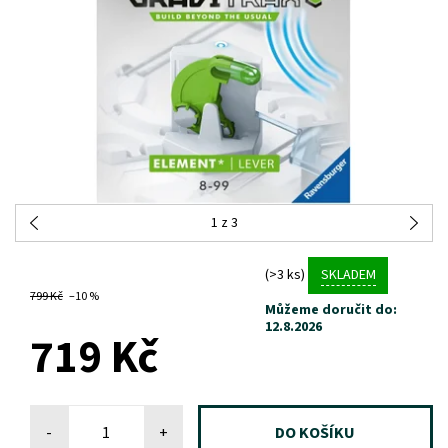
1
z 3
(>3 ks)
SKLADEM
799 Kč
–10 %
Můžeme doručit do:
12.8.2026
719 Kč
-
+