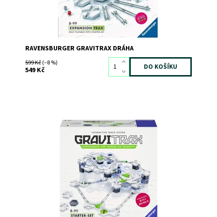
RAVENSBURGER GRAVITRAX DRÁHA
599 Kč
(–8 %)
549 Kč
Ovládněte gravitaci!
Dostupnost:
Skladem
1
Kód:
5589
Značka:
RAVENSBURGER