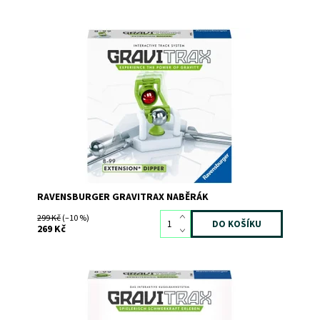
Dostupnost:
Skladem
>3
Kód:
8935
Značka:
RAVENSBURGER
RAVENSBURGER GRAVITRAX NABĚRÁK
299 Kč
(–10 %)
269 Kč
Dostupnost:
Skladem
3
Kód:
7184
Značka:
RAVENSBURGER