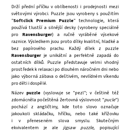
Drží přední příčku v oblíbenosti i prodejnosti mezi
světovými výrobci. Puzzle
jsou vyrobeny s použitím
"
Softclick Premium Puzzle
"
technologie, která
Souhlasím se
Zpracováním osobních údajů.
používá tlustší a silnější desky (vyrobeny speciálně
pro
Ravensburger
) a ručně vyráběné výsekové
raznice. Výsledkem jsou proto dílky kvalitní, hladké a
bez papírového prachu. Každý dílek z puzzle
Ravensburger
je unikátní a perfektně zapadá do
ostatních dílků. Puzzle
představuje velmi vhodný
prostředek k relaxaci po dlouhém náročném dni nebo
jako výborná zábava o deštivém, nevlídném víkendu
pro děti i dospělé.
Název
puzzle
(vyslovuje se "pɐzl"; v češtině též
zdomácněla počeštěná žertovná výslovnost "
pucle
")
pochází z angličtiny, kde toto slovo označuje
jakoukoli skládačku, hříčku, nebo také křížovku
i v přeneseném slova smyslu. Skutečným
ekvivalentem je ale
jigsaw puzzle
, popisující