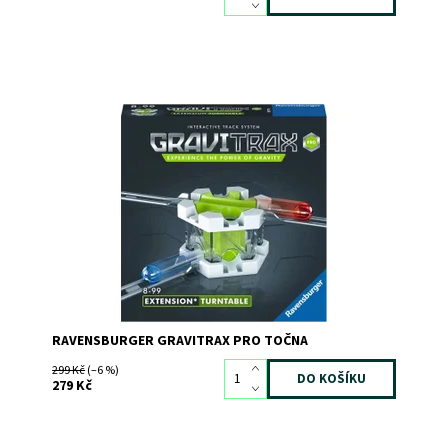
Dostupnost:
Skladem
>3
Kód:
8944
Značka:
RAVENSBURGER
RAVENSBURGER GRAVITRAX PRO TOČNA
299 Kč
(–6 %)
279 Kč