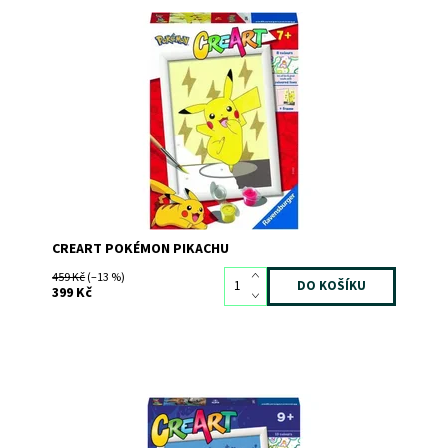
Dostupnost:
Skladem
>3
Kód:
10086
Značka:
RAVENSBURGER
CREART POKÉMON PIKACHU
459 Kč
(–13 %)
399 Kč
Dostupnost:
Skladem
3
Kód:
10416