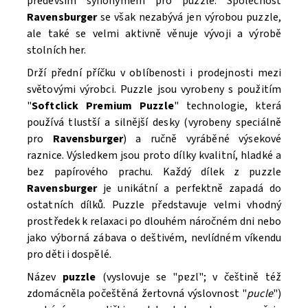
především synonymem pro puzzle. Společnost
Ravensburger
se však nezabývá jen výrobou puzzle,
ale také se velmi aktivně věnuje vývoji a výrobě
stolních her.
Drží přední příčku v oblíbenosti i prodejnosti mezi
světovými výrobci. Puzzle
jsou vyrobeny s použitím
"
Softclick Premium Puzzle
"
technologie, která
Souhlasím se
Zpracováním osobních údajů.
používá tlustší a silnější desky (vyrobeny speciálně
pro
Ravensburger
) a ručně vyráběné výsekové
raznice. Výsledkem jsou proto dílky kvalitní, hladké a
bez papírového prachu. Každý dílek z puzzle
Ravensburger
je unikátní a perfektně zapadá do
ostatních dílků. Puzzle
představuje velmi vhodný
prostředek k relaxaci po dlouhém náročném dni nebo
jako výborná zábava o deštivém, nevlídném víkendu
pro děti i dospělé.
Název
puzzle
(vyslovuje se "pɐzl"; v češtině též
zdomácněla počeštěná žertovná výslovnost "
pucle
")