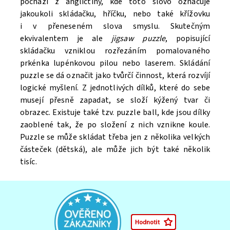
pochází z angličtiny, kde toto slovo označuje
jakoukoli skládačku, hříčku, nebo také křížovku
i v přeneseném slova smyslu. Skutečným
ekvivalentem je ale
jigsaw puzzle
, popisující
skládačku vzniklou rozřezáním pomalovaného
prkénka lupénkovou pilou nebo laserem. Skládání
puzzle se dá označit jako tvůrčí činnost, která rozvíjí
logické myšlení. Z jednotlivých dílků, které do sebe
musejí přesně zapadat, se složí kýžený tvar či
obrazec. Existuje také tzv. puzzle ball, kde jsou dílky
zaoblené tak, že po složení z nich vznikne koule.
Puzzle se může skládat třeba jen z několika velkých
částeček (dětská), ale může jich být také několik
tisíc.