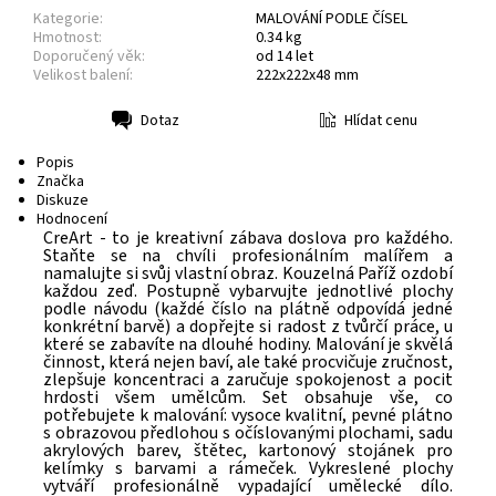
Kategorie:
MALOVÁNÍ PODLE ČÍSEL
Hmotnost:
0.34 kg
Doporučený věk:
od 14 let
Velikost balení:
222x222x48 mm
Hlídat cenu
Dotaz
Tisk
Popis
Značka
Diskuze
Hodnocení
CreArt - to je kreativní zábava doslova pro každého.
Staňte se na chvíli profesionálním malířem a
namalujte si svůj vlastní obraz. Kouzelná Paříž ozdobí
každou zeď. Postupně vybarvujte jednotlivé plochy
podle návodu (každé číslo na plátně odpovídá jedné
konkrétní barvě) a dopřejte si radost z tvůrčí práce, u
které se zabavíte na dlouhé hodiny. Malování je skvělá
činnost, která nejen baví, ale také procvičuje zručnost,
zlepšuje koncentraci a zaručuje spokojenost a pocit
hrdosti všem umělcům. Set obsahuje vše, co
potřebujete k malování: vysoce kvalitní, pevné plátno
s obrazovou předlohou s očíslovanými plochami, sadu
akrylových barev, štětec, kartonový stojánek pro
kelímky s barvami a rámeček. Vykreslené plochy
vytváří profesionálně vypadající umělecké dílo.