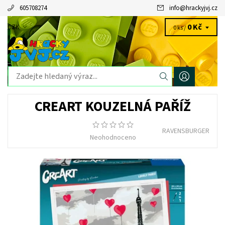
605708274
info
@
hrackyjvj.cz
0 Kč
CZK
0 ks /
CREART KOUZELNÁ PAŘÍŽ
RAVENSBURGER
Neohodnoceno