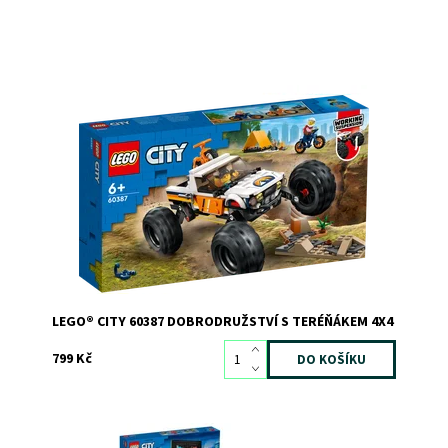
Dobrodružství při kempování v přírodě
Dostupnost:
Skladem
3
Kód:
10680
Značka:
LEGO
LEGO® CITY 60387 DOBRODRUŽSTVÍ S TERÉŇÁKEM 4X4
799 Kč