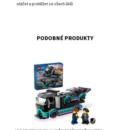
otáčet a prohlížet ze všech úhlů
PODOBNÉ PRODUKTY
Fanoušci závodních aut a kamiónů si s touto stavebnicí
LEGO® užijí hodiny zábavy.
Dostupnost:
Skladem
2
Kód:
11316
Značka:
LEGO