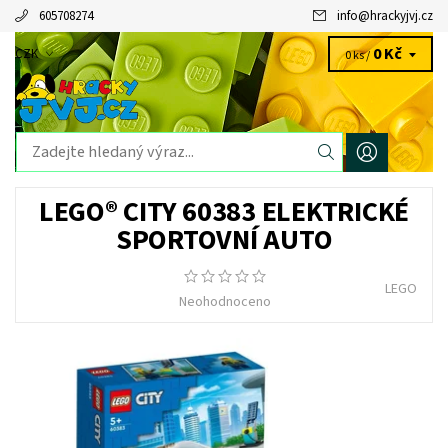
605708274
info
@
hrackyjvj.cz
0 Kč
CZK
0 ks /
LEGO® CITY 60383 ELEKTRICKÉ
SPORTOVNÍ AUTO
LEGO
Neohodnoceno