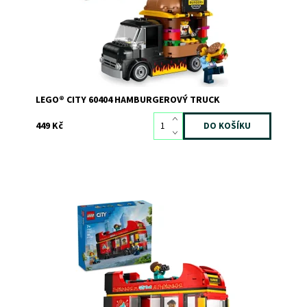
Značka:
LEGO
LEGO® CITY 60404 HAMBURGEROVÝ TRUCK
449 Kč
Model dvoupodlažního autobusu LEGO® City
Dostupnost:
Skladem
2
Kód:
12069
Značka:
LEGO