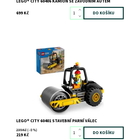
LEGO® CITY 60406 KAMIÓN SE ZÁVODNÍM AUTEM
699 Kč
Stavebnice stavebního parního válce pro děti od 5 let
Dostupnost:
Skladem
3
Kód:
11301
Značka:
LEGO
LEGO® CITY 60401 STAVEBNÍ PARNÍ VÁLEC
239 Kč
(–8 %)
219 Kč