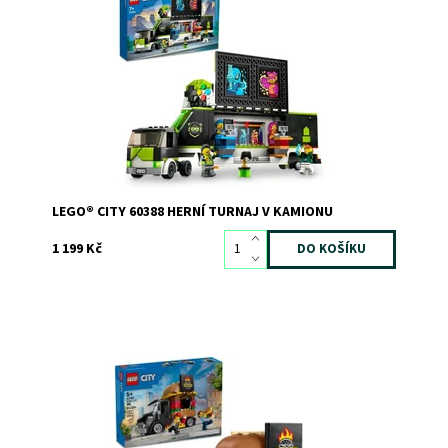
Děti mohou městský život zpestřit strhujícími turnaji díky
akčnímu modelu náklaďáku nabitého gamerským
vybavením.
Dostupnost:
Skladem
1
Kód:
10683
Značka:
LEGO
LEGO® CITY 60388 HERNÍ TURNAJ V KAMIONU
1 199 Kč
Stavebnice hamburgerového trucku
Dostupnost:
Skladem
2
Kód:
11310