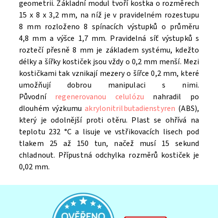
geometrii. Základní modul tvoří kostka o rozměrech
15 x 8 x 3,2 mm, na níž je v pravidelném rozestupu
8 mm rozloženo 8 spínacích výstupků o průměru
4,8 mm a výšce 1,7 mm. Pravidelná síť výstupků s
roztečí přesně 8 mm je základem systému, kdežto
délky a šířky kostiček jsou vždy o 0,2 mm menší. Mezi
kostičkami tak vznikají mezery o šířce 0,2 mm, které
umožňují dobrou manipulaci s nimi.
Původní
regenerovanou celulózu
nahradil po
dlouhém výzkumu
akrylonitrilbutadienstyren
(ABS),
který je odolnější proti otěru. Plast se ohřívá na
teplotu 232 °C a lisuje ve vstřikovacích lisech pod
tlakem 25 až 150 tun, načež musí 15 sekund
chladnout. Přípustná odchylka rozměrů kostiček je
0,02 mm.