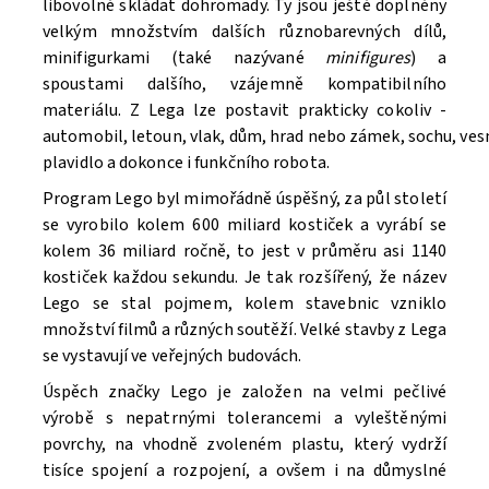
libovolně skládat dohromady. Ty jsou ještě doplněny
velkým množstvím dalších různobarevných dílů,
minifigurkami (také nazývané
minifigures
) a
spoustami dalšího, vzájemně kompatibilního
materiálu. Z Lega lze postavit prakticky cokoliv -
automobil, letoun, vlak, dům, hrad nebo zámek, sochu, ve
Souhlasím se
Zpracováním osobních údajů.
plavidlo a dokonce i funkčního robota.
Program Lego byl mimořádně úspěšný, za půl století
se vyrobilo kolem 600 miliard kostiček a vyrábí se
kolem 36 miliard ročně, to jest v průměru asi 1140
kostiček každou sekundu. Je tak rozšířený, že název
Lego se stal pojmem, kolem stavebnic vzniklo
množství filmů a různých soutěží. V
elké stavby z Lega
se vystavují ve veřejných budovách.
Úspěch značky Lego je založen na velmi pečlivé
výrobě s nepatrnými tolerancemi a vyleštěnými
povrchy, na vhodně zvoleném plastu, který vydrží
tisíce spojení a rozpojení, a ovšem i na důmyslné