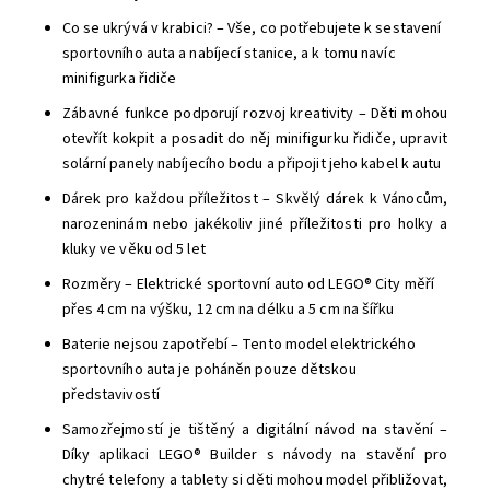
Co se ukrývá v krabici? – Vše, co potřebujete k sestavení
sportovního auta a nabíjecí stanice, a k tomu navíc
minifigurka řidiče
Zábavné funkce podporují rozvoj kreativity – Děti mohou
otevřít kokpit a posadit do něj minifigurku řidiče, upravit
solární panely nabíjecího bodu a připojit jeho kabel k autu
Dárek pro každou příležitost – Skvělý dárek k Vánocům,
narozeninám nebo jakékoliv jiné příležitosti pro holky a
kluky ve věku od 5 let
Rozměry – Elektrické sportovní auto od LEGO® City měří
přes 4 cm na výšku, 12 cm na délku a 5 cm na šířku
Baterie nejsou zapotřebí – Tento model elektrického
sportovního auta je poháněn pouze dětskou
představivostí
Samozřejmostí je tištěný a digitální návod na stavění –
Díky aplikaci LEGO® Builder s návody na stavění pro
chytré telefony a tablety si děti mohou model přibližovat,