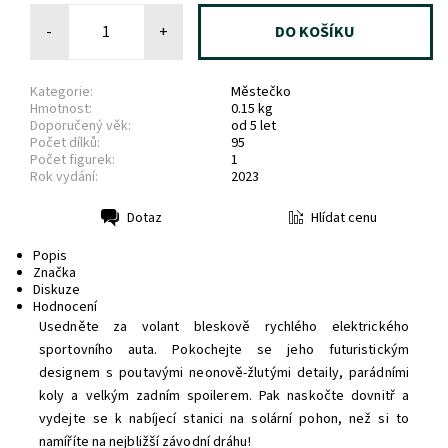
-
+
Kategorie:
Městečko
Hmotnost:
0.15 kg
Doporučený věk:
od 5 let
Počet dílků:
95
Počet figurek:
1
Rok vydání:
2023
Hlídat cenu
Dotaz
Tisk
Popis
Značka
Diskuze
Hodnocení
Usedněte za volant bleskově rychlého elektrického
sportovního auta. Pokochejte se jeho futuristickým
designem s poutavými neonově-žlutými detaily, parádními
koly a velkým zadním spoilerem. Pak naskočte dovnitř a
vydejte se k nabíjecí stanici na solární pohon, než si to
namíříte na nejbližší závodní dráhu!