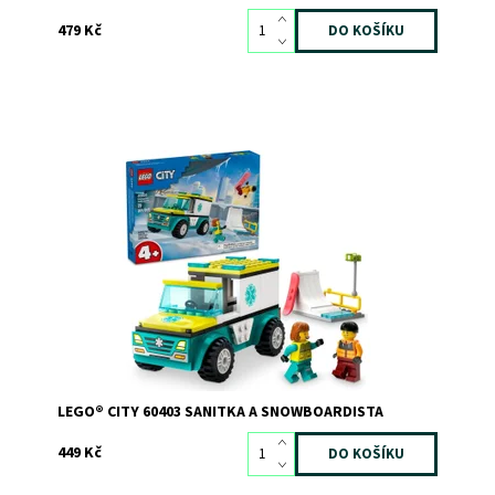
479 Kč
Stavebnice LEGO® City Sanitka a snowboardista pro děti
od 4 let
Dostupnost:
Skladem
2
Kód:
11307
Značka:
LEGO
LEGO® CITY 60403 SANITKA A SNOWBOARDISTA
449 Kč