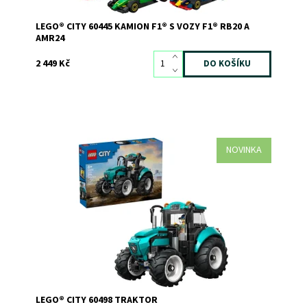
LEGO® CITY 60445 KAMION F1® S VOZY F1® RB20 A
AMR24
2 449 Kč
NOVINKA
Stavebnice LEGO® City Traktor (60498) pro děti od 6 let
naplno rozproudí dětskou fantazii.
Dostupnost:
Skladem
3
Kód:
12827
Značka:
LEGO
LEGO® CITY 60498 TRAKTOR