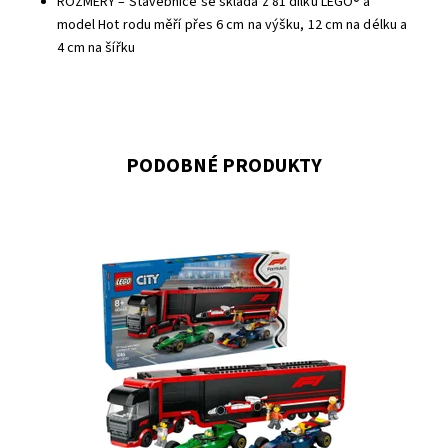
ROZMĚRY – Stavebnice se skládá z 81 dílků LEGO® a
model Hot rodu měří přes 6 cm na výšku, 12 cm na délku a
4 cm na šířku
PODOBNÉ PRODUKTY
Vydejte se na napínavá dobrodružství s obřím
kamionemF1®! Prohlédněte si úžasný nízký přívěs s
místností se simulátorem F1 a prostorem pro dvě vozidla
s plně otevíratelnými bočními panely. Zvedněte zadní
poklop a vysuňte rampy, abyste mohli naložit závodní...
Dostupnost:
Skladem
1
Kód:
12450
Značka:
LEGO