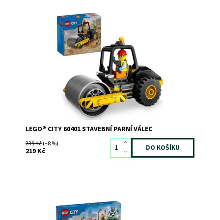
Stavebnice stavebního parního válce pro děti od 5 let
Dostupnost:
Skladem
3
Kód:
11301
Značka:
LEGO
LEGO® CITY 60401 STAVEBNÍ PARNÍ VÁLEC
239 Kč
(–8 %)
219 Kč
Připoutejte se a užijte si superrychlé závody se