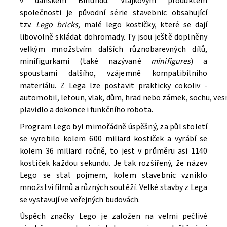
v dánském Billundu. Vlajkovým produktem
společnosti je původní série stavebnic obsahující
tzv.
Lego bricks
, malé lego kostičky, které se dají
libovolně skládat dohromady. Ty jsou ještě doplněny
velkým množstvím dalších různobarevných dílů,
minifigurkami (také nazývané
minifigures
) a
spoustami dalšího, vzájemně kompatibilního
materiálu. Z Lega lze postavit prakticky cokoliv -
automobil, letoun, vlak, dům, hrad nebo zámek, sochu, ve
Souhlasím se
Zpracováním osobních údajů.
plavidlo a dokonce i funkčního robota.
Program Lego byl mimořádně úspěšný, za půl století
se vyrobilo kolem 600 miliard kostiček a vyrábí se
kolem 36 miliard ročně, to jest v průměru asi 1140
kostiček každou sekundu. Je tak rozšířený, že název
Lego se stal pojmem, kolem stavebnic vzniklo
množství filmů a různých soutěží. V
elké stavby z Lega
se vystavují ve veřejných budovách.
Úspěch značky Lego je založen na velmi pečlivé