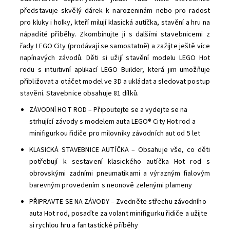
představuje skvělý dárek k narozeninám nebo pro radost
pro kluky i holky, kteří milují klasická autíčka, stavění a hru na
nápadité příběhy. Zkombinujte ji s dalšími stavebnicemi z
řady LEGO City (prodávají se samostatně) a zažijte ještě více
napínavých závodů.
Děti si užijí stavění modelu LEGO Hot
rodu s intuitivní aplikací LEGO Builder, která jim umožňuje
přibližovat a otáčet model ve 3D a ukládat a sledovat postup
stavění. Stavebnice obsahuje 81 dílků.
ZÁVODNÍ HOT ROD – Připoutejte se a vydejte se na
strhující závody s modelem auta LEGO® City Hot rod a
minifigurkou řidiče pro milovníky závodních aut od 5 let
KLASICKÁ STAVEBNICE AUTÍČKA – Obsahuje vše, co děti
potřebují k sestavení klasického autíčka Hot rod s
obrovskými zadními pneumatikami a výrazným fialovým
barevným provedením s neonově zelenými plameny
PŘIPRAVTE SE NA ZÁVODY – Zvedněte střechu závodního
auta Hot rod, posaďte za volant minifigurku řidiče a užijte
si rychlou hru a fantastické příběhy