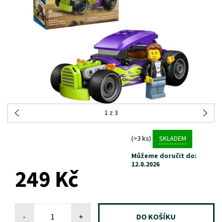
1
z 3
(>3 ks)
SKLADEM
Můžeme doručit do:
12.8.2026
249 Kč
-
+