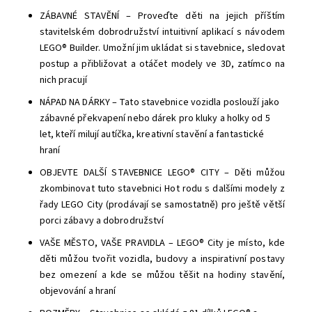
ZÁBAVNÉ STAVĚNÍ – Proveďte děti na jejich příštím
stavitelském dobrodružství intuitivní aplikací s návodem
LEGO® Builder. Umožní jim ukládat si stavebnice, sledovat
postup a přibližovat a otáčet modely ve 3D, zatímco na
nich pracují
NÁPAD NA DÁRKY – Tato stavebnice vozidla poslouží jako
zábavné překvapení nebo dárek pro kluky a holky od 5
let, kteří milují autíčka, kreativní stavění a fantastické
hraní
OBJEVTE DALŠÍ STAVEBNICE LEGO® CITY – Děti můžou
zkombinovat tuto stavebnici Hot rodu s dalšími modely z
řady LEGO City (prodávají se samostatně) pro ještě větší
porci zábavy a dobrodružství
VAŠE MĚSTO, VAŠE PRAVIDLA – LEGO® City je místo, kde
děti můžou tvořit vozidla, budovy a inspirativní postavy
bez omezení a kde se můžou těšit na hodiny stavění,
objevování a hraní