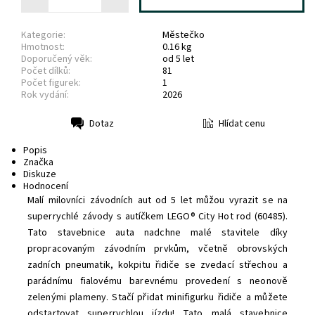
Kategorie:
Městečko
Hmotnost:
0.16 kg
Doporučený věk:
od 5 let
Počet dílků:
81
Počet figurek:
1
Rok vydání:
2026
Hlídat cenu
Dotaz
Tisk
Popis
Značka
Diskuze
Hodnocení
Malí milovníci závodních aut od 5 let můžou vyrazit se na
superrychlé závody s autíčkem LEGO® City Hot rod (60485).
Tato stavebnice auta nadchne malé stavitele díky
propracovaným závodním prvkům, včetně obrovských
zadních pneumatik, kokpitu řidiče se zvedací střechou a
parádnímu fialovému barevnému provedení s neonově
zelenými plameny. Stačí přidat minifigurku řidiče a můžete
odstartovat superrychlou jízdu!
Tato malá stavebnice