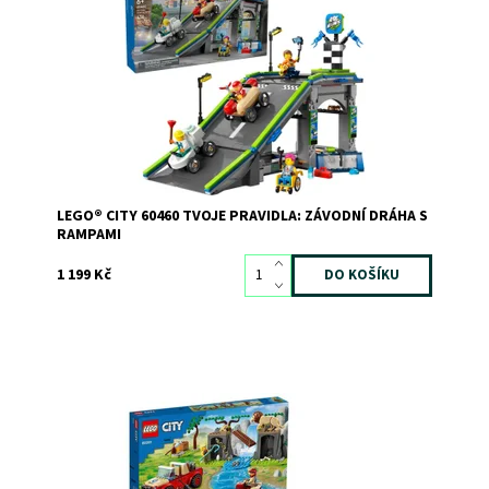
stavebnicí LEGO® Tvoje pravidla: Závodní dráha s
rampami!
Dostupnost:
Skladem
2
Kód:
12177
Značka:
LEGO
LEGO® CITY 60460 TVOJE PRAVIDLA: ZÁVODNÍ DRÁHA S
RAMPAMI
1 199 Kč
Záchranářská stavebnice z prostředí divočiny
Dostupnost:
Skladem
>3
Kód:
8554