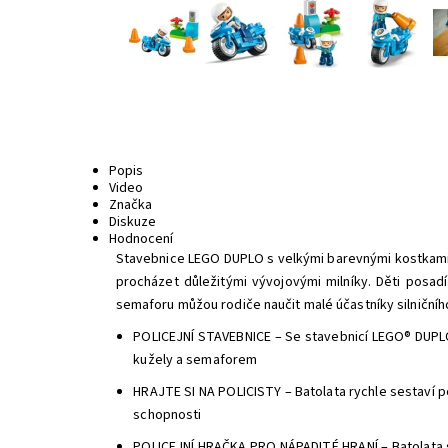
Popis
Video
Značka
Diskuze
Hodnocení
Stavebnice LEGO DUPLO s velkými barevnými kostkami,
procházet důležitými vývojovými milníky. Děti posa
semaforu můžou rodiče naučit malé účastníky silničníh
POLICEJNÍ STAVEBNICE – Se stavebnicí LEGO® DUPLO®
kužely a semaforem
HRAJTE SI NA POLICISTY – Batolata rychle sestaví po
schopnosti
POLICEJNÍ HRAČKA PRO NÁPADITÉ HRANÍ – Batolata si