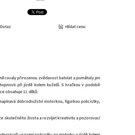
Hlídat cenu
Dotaz
něcovaly přirozenou zvědavost batolat a pomáhaly jim
hopnosti při jízdě kolem kuželů. S hračkou v podobě
ce obsahuje 11 dílků.
napínavá dobrodružství motorkou, figurkou policistky,
ze skutečného života a rozvíjet kreativitu a pozorovací
nosti při usazení policistky na motorku a jízdě kolem