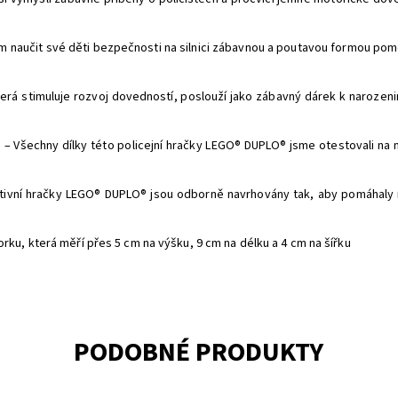
naučit své děti bezpečnosti na silnici zábavnou a poutavou formou pomo
erá stimuluje rozvoj dovedností, poslouží jako zábavný dárek k narozeniná
chny dílky této policejní hračky LEGO® DUPLO® jsme otestovali na ma
ní hračky LEGO® DUPLO® jsou odborně navrhovány tak, aby pomáhaly r
u, která měří přes 5 cm na výšku, 9 cm na délku a 4 cm na šířku
PODOBNÉ PRODUKTY