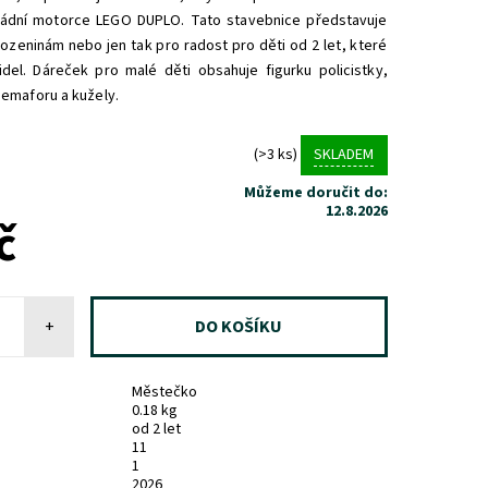
arádní motorce LEGO DUPLO. Tato stavebnice představuje
ozeninám nebo jen tak pro radost pro děti od 2 let, které
idel. Dáreček pro malé děti obsahuje figurku policistky,
emaforu a kužely.
(>3 ks)
SKLADEM
Můžeme doručit do:
12.8.2026
č
+
Městečko
0.18 kg
od 2 let
11
1
2026