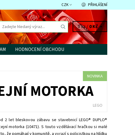
CZK
PŘIHLÁŠENÍ
0 ks /
0 Kč
RAM
HODNOCENÍ OBCHODU
NOVINKA
CEJNÍ MOTORKA
LEGO
d 2 let bleskovou zábavu se stavebnicí LEGO® DUPLO®
ejní motorka (10471). S touto vzdělávací hračkou si malé
to, že pomáhají v komunitě, a vyrazí s policistkou na hlídku