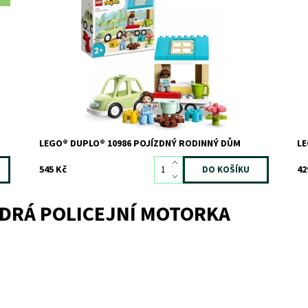
Pojízdný dům s modelem auta děti inspiruje k
Dě
dobrodružnému hraní
si
si
Dostupnost:
Skladem
2
Do
Kód:
10518
Kó
Značka:
LEGO
Zn
LEGO® DUPLO® 10986 POJÍZDNÝ RODINNÝ DŮM
LE
545 Kč
42
ODRÁ POLICEJNÍ MOTORKA