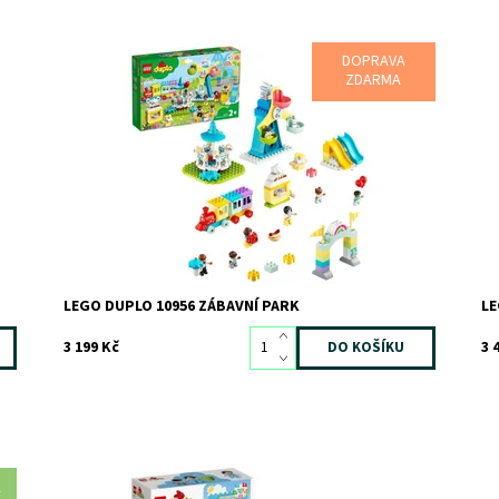
DOPRAVA
t
Švanda s rodinou v zábavním parku
Úž
ZDARMA
Dostupnost:
Skladem
1
Do
Kód:
8596
Kó
Značka:
LEGO
Zn
LEGO DUPLO 10956 ZÁBAVNÍ PARK
LE
3 199 Kč
3 
A