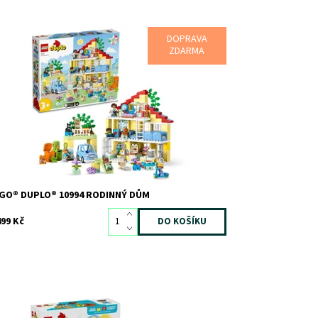
DOPRAVA
asný rodinný dům LEGO® DUPLO®
ZDARMA
stupnost:
Skladem
1
d:
12051
ačka:
LEGO
GO® DUPLO® 10994 RODINNÝ DŮM
499 Kč