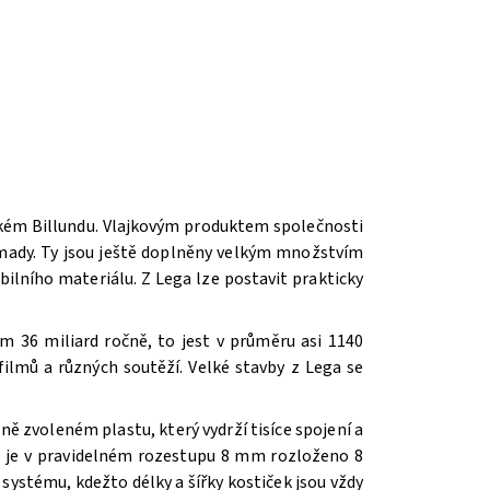
ském Billundu. Vlajkovým produktem společnosti
romady. Ty jsou ještě doplněny velkým množstvím
ilního materiálu. Z Lega lze postavit prakticky
m 36 miliard ročně, to jest v průměru asi 1140
ilmů a různých soutěží. V
elké stavby z Lega se
ě zvoleném plastu, který vydrží tisíce spojení a
íž je v pravidelném rozestupu 8 mm rozloženo 8
systému, kdežto délky a šířky kostiček jsou vždy