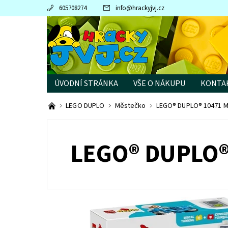
605708274
info
@
hrackyjvj.cz
ÚVODNÍ STRÁNKA
VŠE O NÁKUPU
KONTA
PRODÁVANÉ ZNAČKY
LEGO DUPLO
Městečko
LEGO® DUPLO® 10471 Mo
LEGO® DUPLO®