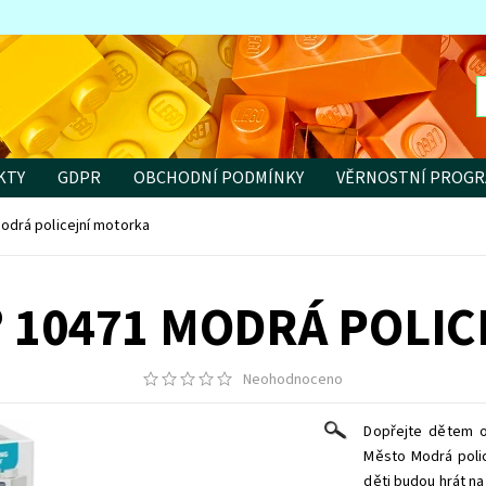
KTY
GDPR
OBCHODNÍ PODMÍNKY
VĚRNOSTNÍ PROG
drá policejní motorka
 10471 MODRÁ POLI
Neohodnoceno
Dopřejte dětem o
Město Modrá polic
děti budou hrát na 