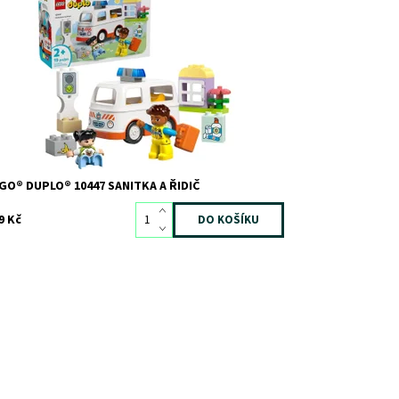
ti se s touto nápaditou stavebnicí učí hrou – hrají si na
tuaci ze skutečného života
stupnost:
Skladem
>3
d:
12096
ačka:
LEGO
GO® DUPLO® 10447 SANITKA A ŘIDIČ
9 Kč