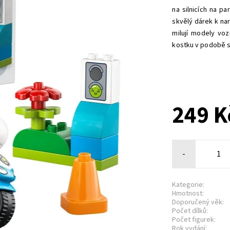
na silnicích na p
skvělý dárek k nar
milují modely voz
kostku v podobě s
249 K
-
Kategorie:
Hmotnost:
Doporučený věk:
Počet dílků:
Počet figurek:
Rok vydání: