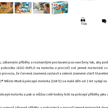
Tisk
 zábavnými příběhy a rozmanitými postavami jsou navrženy tak, aby pod
dí policistku LEGO DUPLO na motorku a procvičí své jemné motorické sc
o provozu, že červená znamená zastavit a zelená znamená start! Stavebni
 Město Modrá policejní motorka (10471) se malé děti od 2 let vydají na 
licejní motorku a pak si můžou celé hodiny hrát na policejní příběhy jako 
 vymyslí zábavné příběhy o policistech a procvičí jemné motorické doved