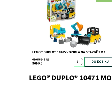
Nastartujte kreativitu svých ratolestí se stavebnicí
LEGO® DUPLO® Město Vozidla na stavbě 3 v 1 (10475),
která představuje skvělý dárek pro děti od 2 let. Děti 
užijí velkou porci zábavy při skládání a přestavování
hned 6 různých variant vozidel.
Dostupnost:
Skladem
>3
Kód:
12764
Značka:
LEGO
LEGO® DUPLO® 10475 VOZIDLA NA STAVBĚ 3 V 1
619 Kč
(–8 %)
569 Kč
LEGO® DUPLO® 10471 M