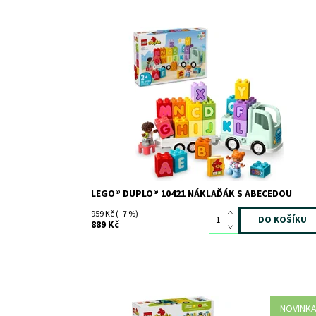
Náklaďák LEGO® DUPLO® malým dětem pomůže nauči
se písmenka
Dostupnost:
Skladem
3
Kód:
11550
Značka:
LEGO
LEGO® DUPLO® 10421 NÁKLAĎÁK S ABECEDOU
959 Kč
(–7 %)
889 Kč
NOVINK