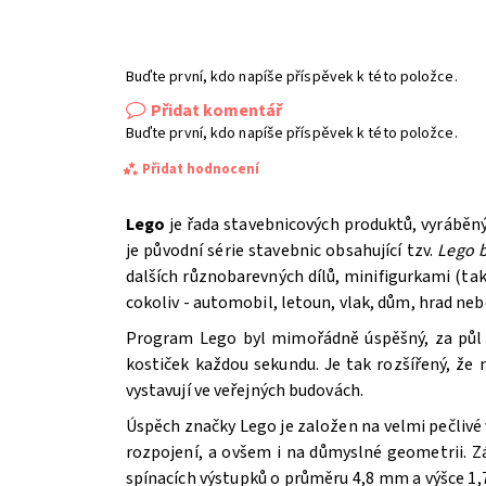
Buďte první, kdo napíše příspěvek k této položce.
Přidat komentář
Buďte první, kdo napíše příspěvek k této položce.
Přidat hodnocení
Lego
je řada stavebnicových produktů, vyráběn
je původní série stavebnic obsahující tzv.
Lego b
dalších různobarevných dílů, minifigurkami (t
cokoliv - automobil, letoun, vlak, dům, hrad ne
Program Lego byl mimořádně úspěšný, za půl st
kostiček každou sekundu. Je tak rozšířený, že
vystavují ve veřejných budovách.
Úspěch značky Lego je založen na velmi pečlivé 
Souhlasím se
Zpracováním osobních údajů.
rozpojení, a ovšem i na důmyslné geometrii. Z
spínacích výstupků o průměru 4,8 mm a výšce 1,7