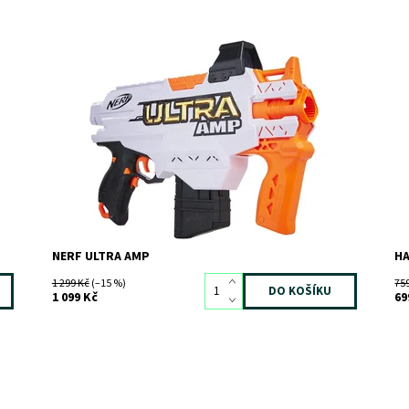
Dostupnost:
Skladem
3
Do
Kód:
9118
Kó
Značka:
HASBRO
Zn
NERF ULTRA AMP
HA
1 299 Kč
(–15 %)
75
1 099 Kč
69