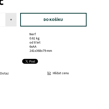
č
+
Nerf
0.61 kg
od 8 let
6xAA
241x368x79 mm
Hlídat cenu
Dotaz