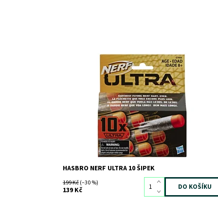
Dostupnost:
Skladem
2
Kód:
7430
Značka:
HASBRO
HASBRO NERF ULTRA 10 ŠIPEK
199 Kč
(–30 %)
139 Kč