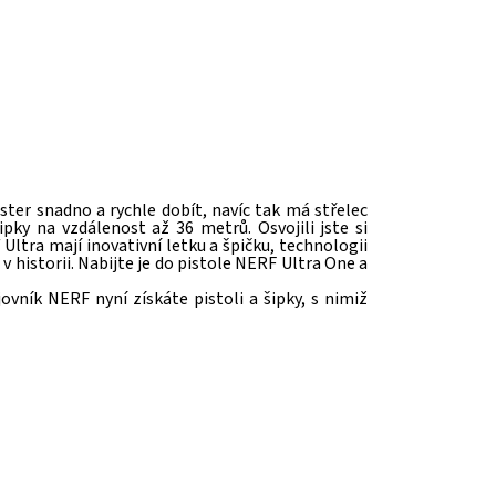
ter snadno a rychle dobít, navíc tak má střelec
pky na vzdálenost až 36 metrů. Osvojili jste si
Ultra mají inovativní letku a špičku, technologii
v historii. Nabijte je do pistole NERF Ultra One a
vník NERF nyní získáte pistoli a šipky, s nimiž