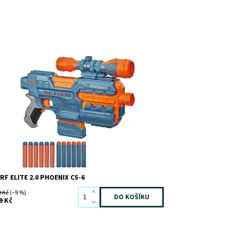
stupnost:
Skladem
2
d:
7427
ačka:
HASBRO
RF ELITE 2.0 PHOENIX CS-6
9 Kč
(–9 %)
9 Kč