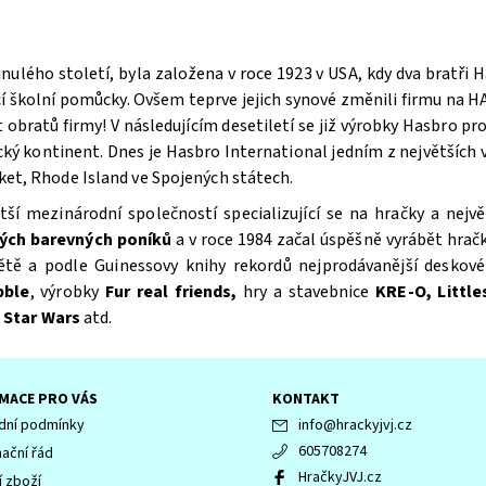
nulého století, byla založena v roce 1923 v USA, kdy dva bratři H
cí školní pomůcky. Ovšem teprve jejich synové změnili firmu na HA
 obratů firmy! V následujícím desetiletí se již výrobky Hasbro pr
ký kontinent. Dnes je Hasbro International jedním z největších vý
cket, Rhode Island ve Spojených státech.
větší mezinárodní společností specializující se na hračky a ne
ých barevných poníků
a v roce 1984 začal úspěšně vyrábět hrač
ětě a podle Guinessovy knihy rekordů nejprodávanější deskov
bble
, výrobky
Fur real friends,
hry a stavebnice
KRE-O, Little
 Star Wars
atd.
MACE PRO VÁS
KONTAKT
ní podmínky
info
@
hrackyjvj.cz
605708274
ační řád
HračkyJVJ.cz
í zboží