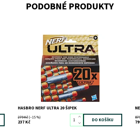
PODOBNÉ PRODUKTY
Dostupnost:
Skladem
1
Do
Kód:
9196
Kó
Značka:
HASBRO
Zn
HASBRO NERF ULTRA 20 ŠIPEK
NE
279 Kč
(–15 %)
87
237 Kč
79