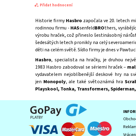
Přidat hodnocení
Historie firmy
Hasbro
započala ve 20. letech mi
rodinnou firmu -
HAS
senfeld
BRO
thers, vyrábějí
výrobu hraček, což přineslo šestinásobný nárůst
šedesátých letech pronikly na celý severoameric
děti na celém světě. Sídlo firmy je dnes v Pawtu
Hasbro
, specialista na hračky, je druhou nej
1983 Hasbro zabodoval se sériemi hraček –
mal
vydavatelem nejoblíbenější deskové hry na sv
jen
Monopoly
, ale také světoznámá hra
Scra
Souhlasím se
Zpracováním osobních údajů.
Playskool, Tonka, Transformers, Spiderman,
INFOR
Obchod
Reklam
Vrácen