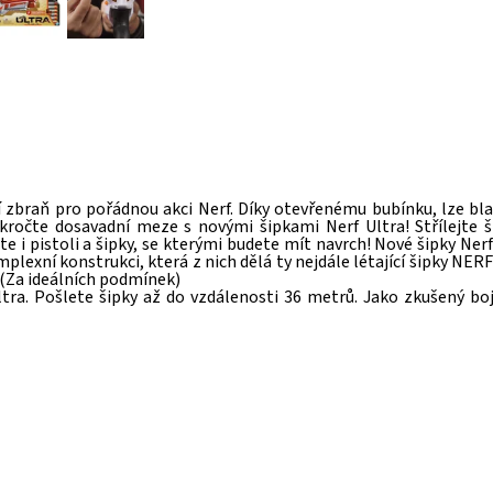
 zbraň pro pořádnou akci Nerf. Díky otevřenému bubínku, lze blas
kročte dosavadní meze s novými šipkami Nerf Ultra! Střílejte ši
 i pistoli a šipky, se kterými budete mít navrch! Nové šipky Nerf 
lexní konstrukci, která z nich dělá ty nejdále létající šipky NERF 
! (Za ideálních podmínek)
a. Pošlete šipky až do vzdálenosti 36 metrů. Jako zkušený bojo