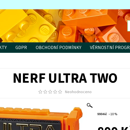
KTY
GDPR
OBCHODNÍ PODMÍNKY
VĚRNOSTNÍ PROG
NERF ULTRA TWO
Neohodnoceno
999 Kč
–10 %