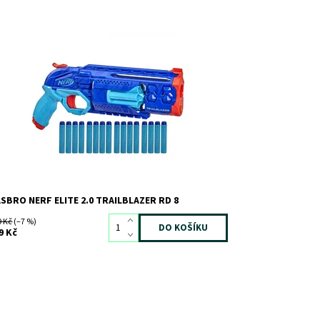
stupnost:
Skladem
2
d:
10383
ačka:
HASBRO
SBRO NERF ELITE 2.0 TRAILBLAZER RD 8
9 Kč
(–7 %)
9 Kč