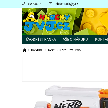
605708274
info
@
hrackyjvj.cz
ÚVODNÍ STRÁNKA
VŠE O NÁKUPU
KONTA
PRODÁVANÉ ZNAČKY
HASBRO
Nerf
Nerf Ultra Two