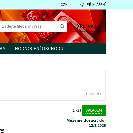
CZK
PŘIHLÁŠENÍ
0 ks /
0 Kč
RAM
HODNOCENÍ OBCHODU
HASBRO
(1 ks)
SKLADEM
Můžeme doručit do:
12.8.2026