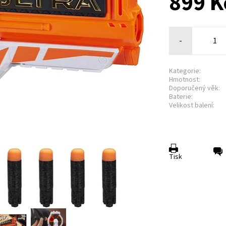
899 K
-
Kategorie:
Hmotnost:
Doporučený věk:
Baterie:
Velikost balení:
Tisk