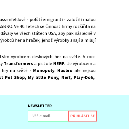
assenfeldové - polští emigranti - založili malou
SBRO. Ve 40. letech se činnost firmy rozšířila na
odávaly ve všech státech USA, aby pak následně v
robců her a hraček, jehož výrobky znají a milují
jvětším výrobcem deskových her na světě. V roce
ky
Transformers
a pistole
NERF
. Je výrobcem a
é hry na světě -
Monopoly
.
Hasbro
ale nejsou
st Pet Shop, My little Pony, Nerf, Play-Doh,
NEWSLETTER