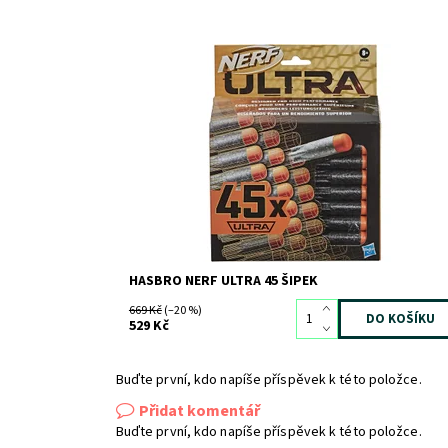
Dostupnost:
Skladem
1
Kód:
7433
Značka:
HASBRO
HASBRO NERF ULTRA 45 ŠIPEK
669 Kč
(–20 %)
529 Kč
Buďte první, kdo napíše příspěvek k této položce.
Přidat komentář
Buďte první, kdo napíše příspěvek k této položce.