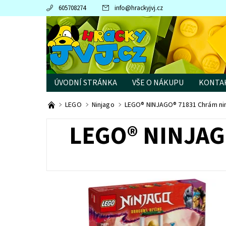
605708274
info
@
hrackyjvj.cz
ÚVODNÍ STRÁNKA
VŠE O NÁKUPU
KONTA
PRODÁVANÉ ZNAČKY
LEGO
Ninjago
LEGO® NINJAGO® 71831 Chrám nin
LEGO® NINJAG