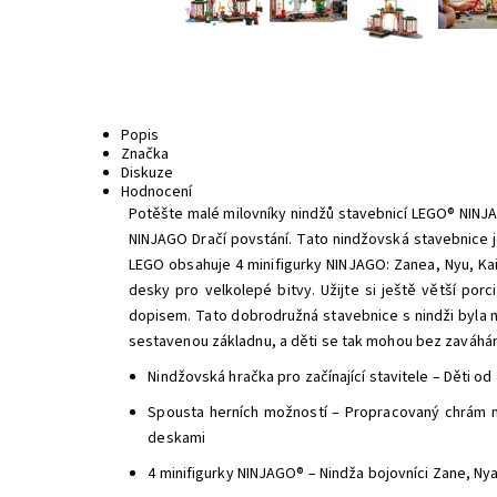
Popis
Značka
Diskuze
Hodnocení
Potěšte malé milovníky nindžů stavebnicí LEGO® NINJAGO
NINJAGO Dračí povstání. Tato nindžovská stavebnice j
LEGO obsahuje 4 minifigurky NINJAGO: Zanea, Nyu, Kaie
desky pro velkolepé bitvy. Užijte si ještě větší po
dopisem. Tato dobrodružná stavebnice s nindži byla n
sestavenou základnu, a děti se tak mohou bez zaváhání
Nindžovská hračka pro začínající stavitele – Děti od 
Spousta herních možností – Propracovaný chrám ni
deskami
4 minifigurky NINJAGO® – Nindža bojovníci Zane, Nya