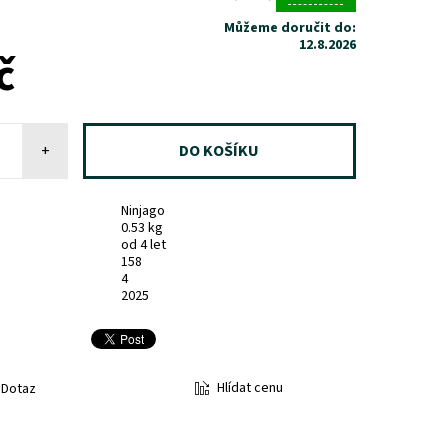
Můžeme doručit do:
12.8.2026
č
+
Ninjago
0.53 kg
od 4 let
158
4
2025
Hlídat cenu
Dotaz