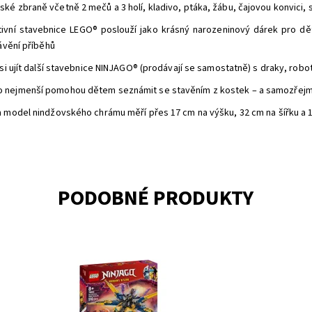
é zbraně včetně 2 mečů a 3 holí, kladivo, ptáka, žábu, čajovou konvici, s
ivní stavebnice LEGO® poslouží jako krásný narozeninový dárek pro dět
ávění příběhů
si ujít další stavebnice NINJAGO® (prodávají se samostatně) s draky, robot
 nejmenší pomohou dětem seznámit se stavěním z kostek – a samozřejmě 
a model nindžovského chrámu měří přes 17 cm na výšku, 32 cm na šířku a 
PODOBNÉ PRODUKTY
Spojte síly s Arinem a Rasem a pilotujte jejich
Ex
superbouřkové letadlo v chaotické obloze nad světem
Do
NINJAGO®!