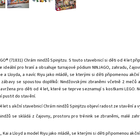
® (71831) Chrám nindžů Spinjitzu. S touto stavebnicí si děti od 4 let při
e ideální pro hraní a obsahuje turnajové pódium NINJAGO, zahradu, čajov
 a Lloyda, a navíc Riyu jako mládě, se kterými si děti připomenou akční 
rci zábavy se spoustou doplňků: Nindžovskými zbraněmi včetně 2 mečů a 
avržena pro děti od 4 let, které se teprve seznamují s kostkami LEGO. 
 pustit do stavění.
4 let s akční stavebnicí Chrám nindžů Spinjitzu objeví radost ze stavění a vy
ndžů se skládá z čajovny, prostoru pro trénink se zbraněmi, malé zahr
, Kai a Lloyd a model Riyu jako mládě, se kterými si děti připomenou akčn