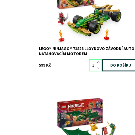
Dostupnost:
Skladem
>3
Kód:
12237
Značka:
LEGO
LEGO® NINJAGO® 71828 LLOYDOVO ZÁVODNÍ AUTO
NATAHOVACÍM MOTOREM
599 Kč
Sneste se z oblohy s Lloydem na hřbetě majestátníh
draka!
Dostupnost:
Skladem
>3
Kód:
12240
Značka:
LEGO