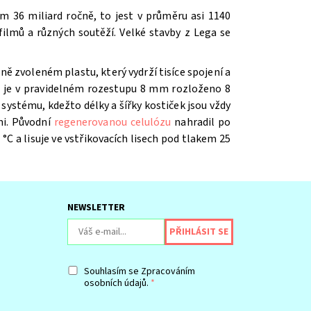
m 36 miliard ročně, to jest v průměru asi 1140
ilmů a různých soutěží. V
elké stavby z Lega se
ě zvoleném plastu, který vydrží tisíce spojení a
íž je v pravidelném rozestupu 8 mm rozloženo 8
systému, kdežto délky a šířky kostiček jsou vždy
mi. Původní
regenerovanou celulózu
nahradil po
 °C a lisuje ve vstřikovacích lisech pod tlakem 25
NEWSLETTER
Souhlasím se
Zpracováním
osobních údajů.