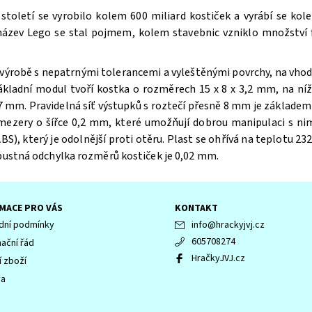
oletí se vyrobilo kolem 600 miliard kostiček a vyrábí se kole
 název Lego se stal pojmem, kolem stavebnic vzniklo množství f
výrobě s nepatrnými tolerancemi a vyleštěnými povrchy, na vhodn
ákladní modul tvoří kostka o rozměrech 15 x 8 x 3,2 mm, na n
 mm. Pravidelná síť výstupků s roztečí přesně 8 mm je základem 
 mezery o šířce 0,2 mm, které umožňují dobrou manipulaci s ni
BS), který je odolnější proti otěru. Plast se ohřívá na teplotu 232
ípustná odchylka rozměrů kostiček je 0,02 mm.
MACE PRO VÁS
KONTAKT
ní podmínky
info
@
hrackyjvj.cz
605708274
ační řád
HračkyJVJ.cz
í zboží
va