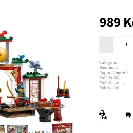
989 K
-
Kategorie:
Hmotnost:
Doporučený věk:
Počet dílků:
Počet figurek:
Rok vydání:
Tisk