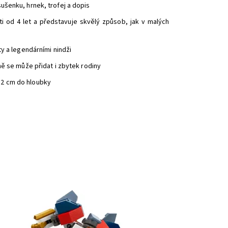
ušenku, hrnek, trofej a dopis
i od 4 let a představuje skvělý způsob, jak v malých
y a legendárními nindži
se může přidat i zbytek rodiny⁠
12 cm do hloubky
kluzivní sběratelský sáček LEGO® NINJAGO.
stupnost:
Skladem
>3