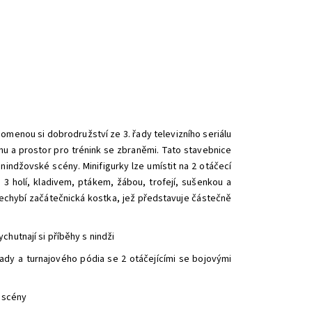
pomenou si dobrodružství ze 3. řady televizního seriálu
nu a prostor pro trénink se zbraněmi. Tato stavebnice
nindžovské scény. Minifigurky lze umístit na 2 otáčecí
3 holí, kladivem, ptákem, žábou, trofejí, sušenkou a
Nechybí začátečnická kostka, jež představuje částečně
chutnají si příběhy s nindži
ady a turnajového pódia se 2 otáčejícími se bojovými
í scény