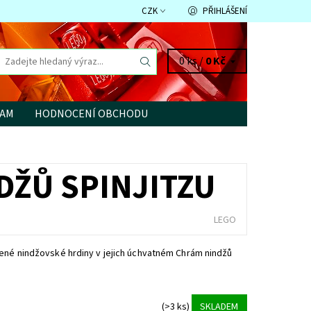
CZK
PŘIHLÁŠENÍ
0 ks /
0 Kč
RAM
HODNOCENÍ OBCHODU
DŽŮ SPINJITZU
LEGO
bené nindžovské hrdiny v jejich úchvatném Chrám nindžů
(>3 ks)
SKLADEM