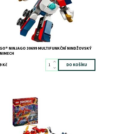
d:
12900
ačka:
LEGO
GO® NINJAGO 30699 MULTIFUNKČNÍ NINDŽOVSKÝ
INIMECH
9 Kč
rusu nový robot z kostek LEGO® se 4 postavami ze
ěta NINJAGO®
stupnost:
Skladem
3
d:
11547
ačka:
LEGO