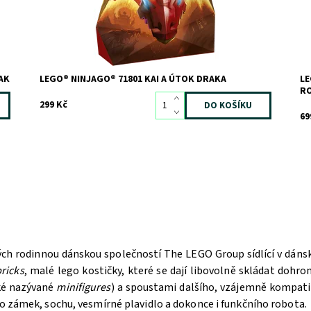
AK
LEGO® NINJAGO® 71801 KAI A ÚTOK DRAKA
LE
R
299 Kč
69
ých rodinnou dánskou společností The LEGO Group sídlící v dán
ricks
, malé lego kostičky, které se dají libovolně skládat doh
aké nazývané
minifigures
) a spoustami dalšího, vzájemně kompatib
bo zámek, sochu, vesmírné plavidlo a dokonce i funkčního robota.