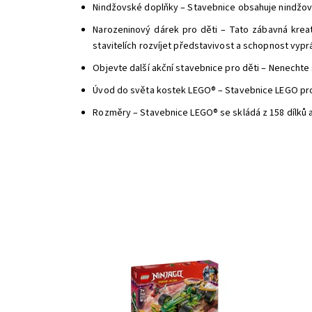
Nindžovské doplňky – Stavebnice obsahuje nindžovsk
Narozeninový dárek pro děti – Tato zábavná kreat
stavitelích rozvíjet představivost a schopnost vypr
Objevte další akční stavebnice pro děti – Nenechte 
Úvod do světa kostek LEGO® – Stavebnice LEGO pro
Rozměry – Stavebnice LEGO® se skládá z 158 dílků 
Vrhněte se do akce s Lloydem v jeho úžasném
natahovacím závodním autě!