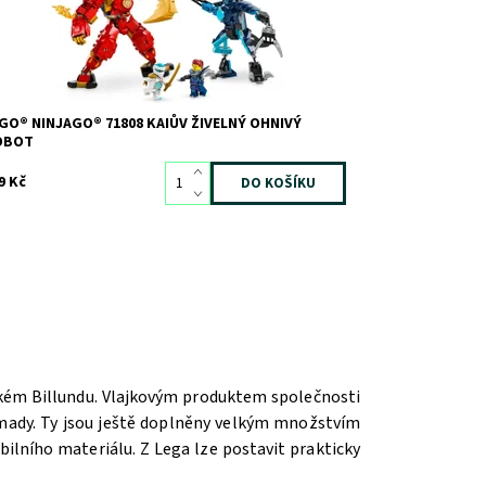
GO® NINJAGO® 71808 KAIŮV ŽIVELNÝ OHNIVÝ
OBOT
9 Kč
ském Billundu. Vlajkovým produktem společnosti
romady. Ty jsou ještě doplněny velkým množstvím
ilního materiálu. Z Lega lze postavit prakticky