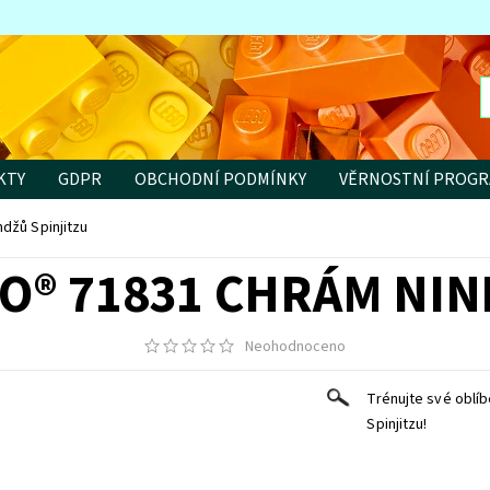
KTY
GDPR
OBCHODNÍ PODMÍNKY
VĚRNOSTNÍ PROG
džů Spinjitzu
O® 71831 CHRÁM NIN
Neohodnoceno
Trénujte své oblí
Spinjitzu!