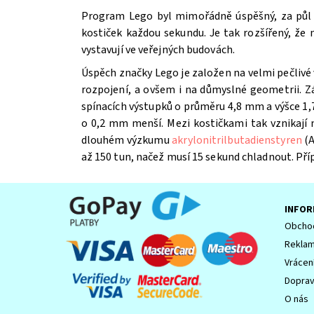
Program Lego byl mimořádně úspěšný, za půl st
kostiček každou sekundu. Je tak rozšířený, že
vystavují ve veřejných budovách.
Úspěch značky Lego je založen na velmi pečlivé 
Souhlasím se
Zpracováním osobních údajů.
rozpojení, a ovšem i na důmyslné geometrii. Z
spínacích výstupků o průměru 4,8 mm a výšce 1,7
o 0,2 mm menší. Mezi kostičkami tak vznikají
dlouhém výzkumu
akrylonitrilbutadienstyren
(A
až 150 tun, načež musí 15 sekund chladnout. Př
INFOR
Obchod
Reklam
Vrácen
Dopra
O nás