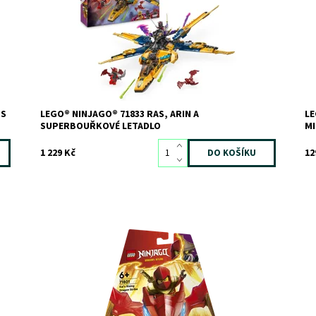
Kó
Dostupnost:
Skladem
3
Zn
Kód:
12249
Značka:
LEGO
 S
LEGO® NINJAGO® 71833 RAS, ARIN A
LE
SUPERBOUŘKOVÉ LETADLO
M
1 229 Kč
12
o
Stavebnice LEGO® s akční hračkou draka a 2
Zb
minifigurkami
sv
Dostupnost:
Skladem
1
Do
Kód:
11544
Kó
Značka:
LEGO
Zn