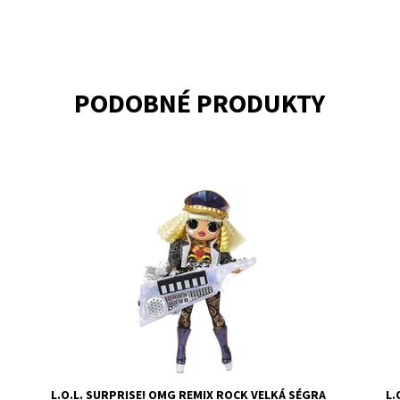
PODOBNÉ PRODUKTY
Dostupnost:
Skladem
>3
Do
Kód:
9271
Kó
Značka:
MGA
Zn
L.O.L. SURPRISE! OMG REMIX ROCK VELKÁ SÉGRA
L.