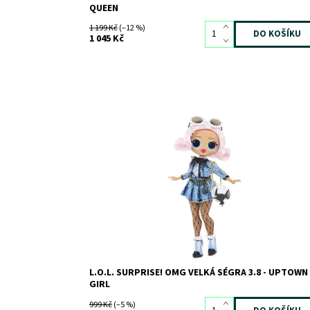
QUEEN
1 199 Kč
(–12 %)
1 045 Kč
Dostupnost:
Skladem
3
Kód:
8770
Značka:
MGA
L.O.L. SURPRISE! OMG VELKÁ SÉGRA 3.8 - UPTOWN
GIRL
999 Kč
(–5 %)