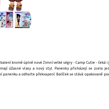
 v balení kromě úplně nové Zimní velké ségry -
Camp Cutie
- čeká i
 mají úžasné vlasy a nový styl. Panenky přicházejí se zcela j
ní panenku a odhalte překvapení. Balíček se stává opakovaně pou