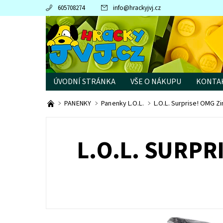
605708274
info
@
hrackyjvj.cz
ÚVODNÍ STRÁNKA
VŠE O NÁKUPU
KONTA
PRODÁVANÉ ZNAČKY
PANENKY
Panenky L.O.L.
L.O.L. Surprise! OMG Z
L.O.L. SURPR