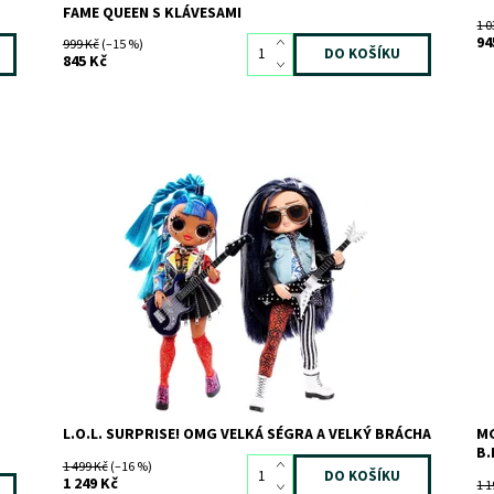
FAME QUEEN S KLÁVESAMI
1 0
94
999 Kč
(–15 %)
845 Kč
Dostupnost:
Skladem
>3
Do
Kód:
8132
Kó
Značka:
MGA
Zn
L.O.L. SURPRISE! OMG VELKÁ SÉGRA A VELKÝ BRÁCHA
MG
B.
1 499 Kč
(–16 %)
1 249 Kč
1 1