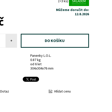
(>3 ks)
SKLADEM
Můžeme doručit do:
12.8.2026
č
+
Panenky L.O.L.
0.87 kg
od 6 let
304x304x76 mm
Hlídat cenu
Dotaz