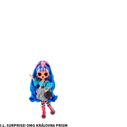
stupnost:
Skladem
3
d:
9981
ačka:
MGA
O.L. SURPRISE! OMG KRÁLOVNA PRISM