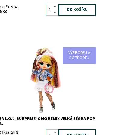
39 Kč
(–9 %)
5 Kč
VÝPRODEJ A
stupnost:
Skladem
2
DOPRODEJ
d:
7562
ačka:
MGA
A L.O.L. SURPRISE! OMG REMIX VELKÁ SÉGRA POP
B.
99 Kč
(–28 %)