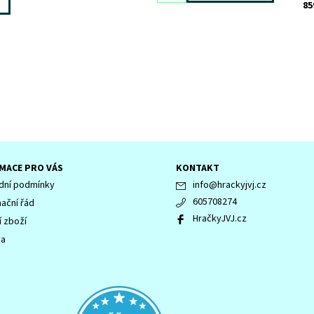
85
MACE PRO VÁS
KONTAKT
ní podmínky
info
@
hrackyjvj.cz
605708274
ační řád
HračkyJVJ.cz
í zboží
va