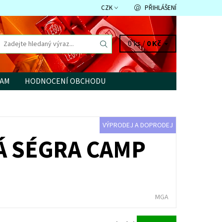
CZK
PŘIHLÁŠENÍ
0 ks /
0 Kč
RAM
HODNOCENÍ OBCHODU
VÝPRODEJ A DOPRODEJ
KÁ SÉGRA CAMP
MGA