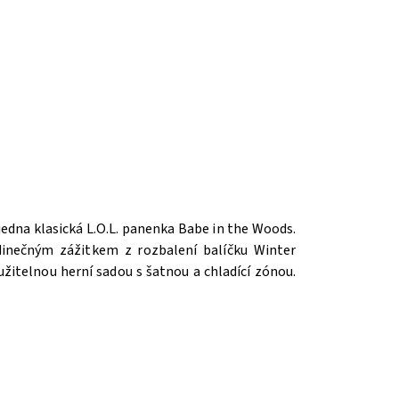
 jedna klasická L.O.L. panenka
Babe in the Woods
.
edinečným zážitkem z rozbalení balíčku Winter
žitelnou herní sadou s šatnou a chladící zónou.