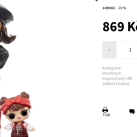
1 099 Kč
–20 %
869 K
-
Kategorie:
Hmotnost:
Doporučený věk:
Velikost balení:
Tisk