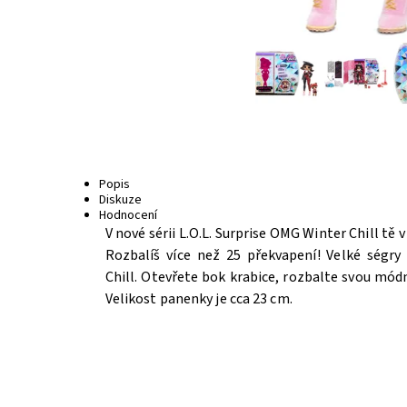
Popis
Diskuze
Hodnocení
V nové sérii L.O.L. Surprise OMG Winter Chill tě
Rozbalíš více než 25 překvapení! Velké ségry
Chill. Otevřete bok krabice, rozbalte svou mód
Velikost panenky je cca 23 cm.