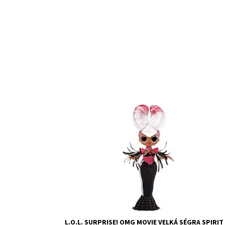
Dostupnost:
Skladem
2
Kód:
9409
Značka:
MGA
L.O.L. SURPRISE! OMG MOVIE VELKÁ SÉGRA SPIRIT