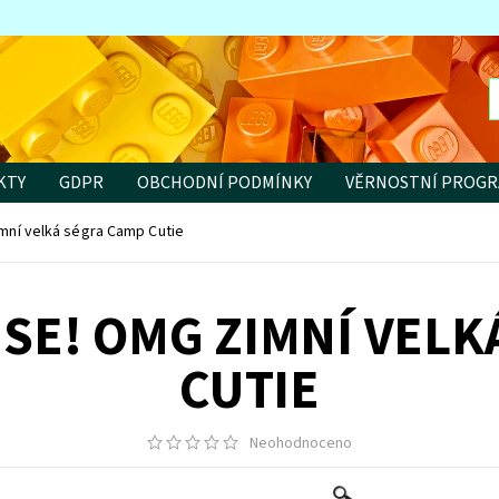
KTY
GDPR
OBCHODNÍ PODMÍNKY
VĚRNOSTNÍ PROG
imní velká ségra Camp Cutie
ISE! OMG ZIMNÍ VEL
CUTIE
Neohodnoceno