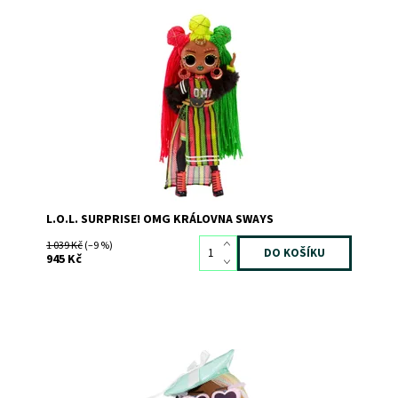
Dostupnost:
Skladem
>3
Kód:
9978
Značka:
MGA
L.O.L. SURPRISE! OMG KRÁLOVNA SWAYS
1 039 Kč
(–9 %)
945 Kč
Dostupnost:
Skladem
2
Kód:
10949