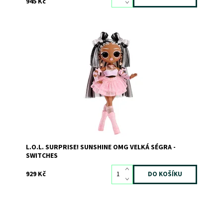
945 Kč
Dostupnost:
Skladem
2
Kód:
10854
Značka:
MGA
L.O.L. SURPRISE! SUNSHINE OMG VELKÁ SÉGRA -
SWITCHES
929 Kč