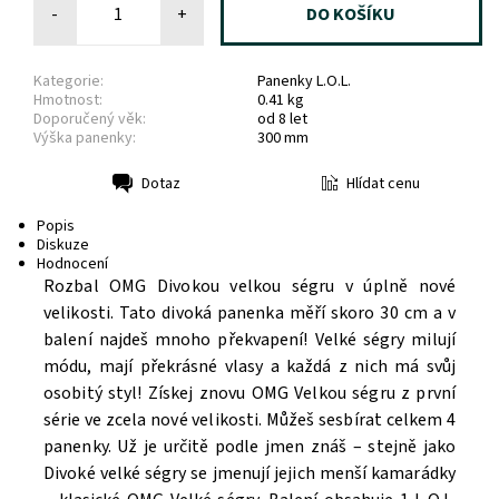
-
+
Kategorie:
Panenky L.O.L.
Hmotnost:
0.41 kg
Doporučený věk:
od 8 let
Výška panenky:
300 mm
Hlídat cenu
Dotaz
Tisk
Popis
Diskuze
Hodnocení
Rozbal OMG Divokou velkou ségru v úplně nové
velikosti. Tato divoká panenka měří skoro 30 cm a v
balení najdeš mnoho překvapení! Velké ségry milují
módu, mají překrásné vlasy a každá z nich má svůj
osobitý styl! Získej znovu OMG Velkou ségru z první
série ve zcela nové velikosti. Můžeš sesbírat celkem 4
panenky. Už je určitě podle jmen znáš – stejně jako
Divoké velké ségry se jmenují jejich menší kamarádky