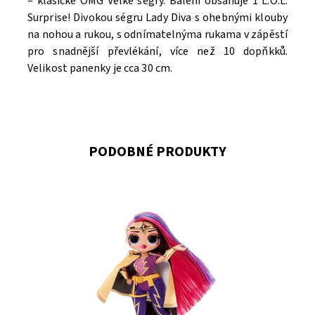
– klasické OMG Velké ségry. Balení obsahuje 1 L.O.L.
Surprise! Divokou ségru Lady Diva s ohebnými klouby
na nohou a rukou, s odnímatelnýma rukama v zápěstí
pro snadnější převlékání, více než 10 dopňkků.
Velikost panenky je cca 30 cm.
PODOBNÉ PRODUKTY
Dostupnost:
Skladem
1
Kód:
9415
Značka:
MGA