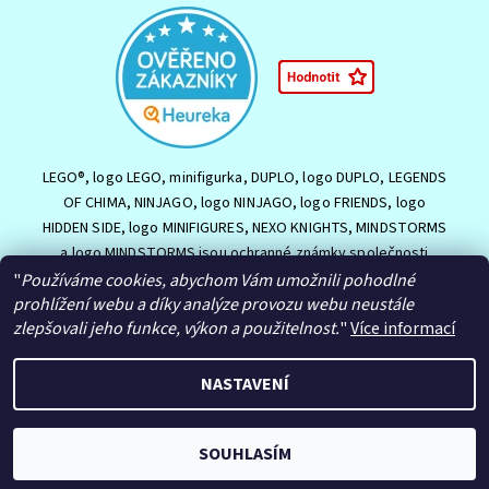
LEGO®, logo LEGO, minifigurka, DUPLO, logo DUPLO, LEGENDS
OF CHIMA, NINJAGO, logo NINJAGO, logo FRIENDS, logo
HIDDEN SIDE, logo MINIFIGURES, NEXO KNIGHTS, MINDSTORMS
a logo MINDSTORMS jsou ochranné známky společnosti
Souhlasím se
Zpracováním osobních údajů.
LEGO Group nebo jsou chráněny autorským právem LEGO
"
Používáme cookies, abychom Vám umožnili pohodlné
Group. ©2026 The LEGO Group.
prohlížení webu a díky analýze provozu webu neustále
zlepšovali jeho funkce, výkon a použitelnost.
"
Více informací
NASTAVENÍ
2026 © HračkyJVJ.cz, všechna práva vyhrazena
Upravit nastavení
cookies
Vytvořil Shoptet
SOUHLASÍM