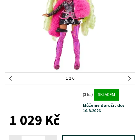
1
z 6
(3 ks)
SKLADEM
Můžeme doručit do:
10.8.2026
1 029 Kč