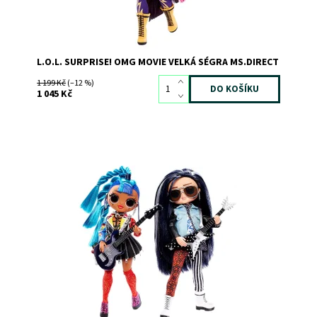
L.O.L. SURPRISE! OMG MOVIE VELKÁ SÉGRA MS.DIRECT
1 199 Kč
(–12 %)
1 045 Kč
Dostupnost:
Skladem
>3
Kód:
8132
Značka:
MGA