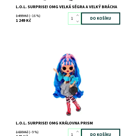
L.O.L. SURPRISE! OMG VELKÁ SÉGRA A VELKÝ BRÁCHA
1 499 Kč
(–16 %)
1 249 Kč
Dostupnost:
Skladem
3
Kód:
9981
Značka:
MGA
L.O.L. SURPRISE! OMG KRÁLOVNA PRISM
1 039 Kč
(–9 %)