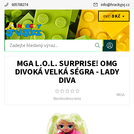
605708274
info
@
hrackyjvj.cz
0 Kč
CZK
0 ks /
MGA L.O.L. SURPRISE! OMG
DIVOKÁ VELKÁ SÉGRA - LADY
DIVA
MGA
Neohodnoceno