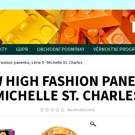
KTY
GDPR
OBCHODNÍ PODMÍNKY
VĚRNOSTNÍ PROG
shion panenka, série 5 - Michelle St. Charles
HIGH FASHION PANEN
MICHELLE ST. CHARLE
Neohodnoceno