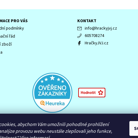
MACE PRO VÁS
KONTAKT
ní podmínky
info
@
hrackyjvj.cz
605708274
ační řád
HračkyJVJ.cz
í zboží
va
 LEGENDS OF CHIMA, NINJAGO, logo NINJAGO, logo FRIENDS, logo HIDDEN 
cookies, abychom Vám umožnili pohodlné prohlížení
námky společnosti LEGO Group nebo jsou chráněny autorským právem L
S
analýze provozu webu neustále zlepšovali jeho funkce,