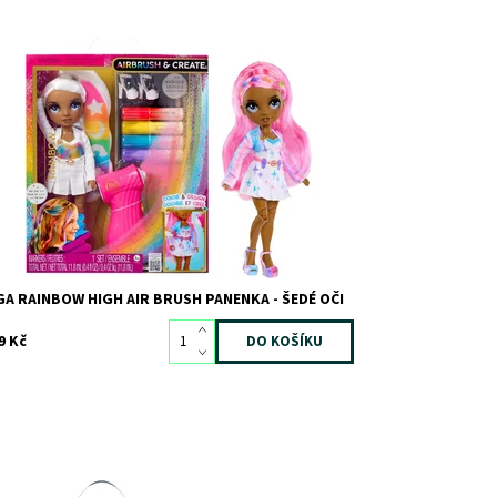
stupnost:
Skladem
2
d:
12656
ačka:
MGA
A RAINBOW HIGH AIR BRUSH PANENKA - ŠEDÉ OČI
9 Kč