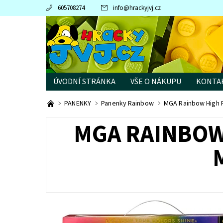
605708274
info
@
hrackyjvj.cz
ÚVODNÍ STRÁNKA
VŠE O NÁKUPU
KONTA
PRODÁVANÉ ZNAČKY
PANENKY
Panenky Rainbow
MGA Rainbow High Fa
MGA RAINBOW 