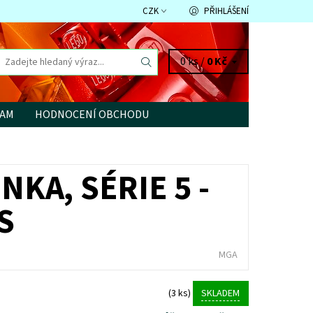
CZK
PŘIHLÁŠENÍ
0 ks /
0 Kč
RAM
HODNOCENÍ OBCHODU
KA, SÉRIE 5 -
S
MGA
(3 ks)
SKLADEM