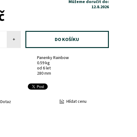
Můžeme doručit do:
12.8.2026
č
+
Panenky Rainbow
0.59 kg
od 6 let
280 mm
Hlídat cenu
Dotaz