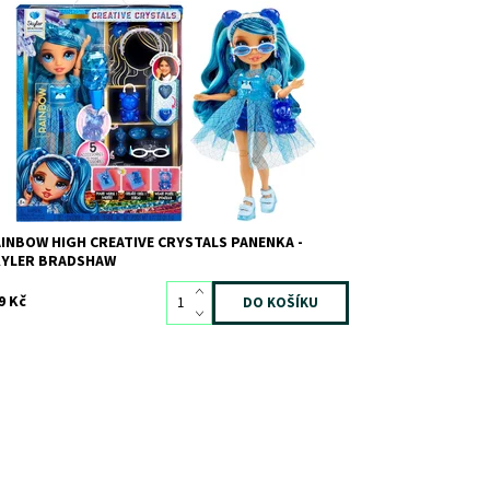
stupnost:
Skladem
2
d:
12662
ačka:
MGA
INBOW HIGH CREATIVE CRYSTALS PANENKA -
KYLER BRADSHAW
9 Kč