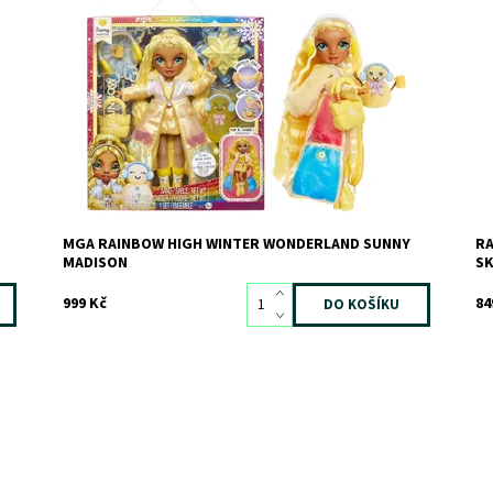
Dostupnost:
Skladem
1
Do
Kód:
11952
Kó
Značka:
MGA
Zn
MGA RAINBOW HIGH WINTER WONDERLAND SUNNY
RA
MADISON
S
999 Kč
84