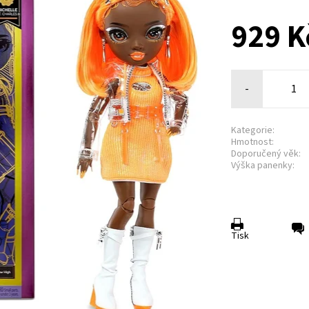
929 K
-
Kategorie:
Hmotnost:
Doporučený věk:
Výška panenky:
Tisk