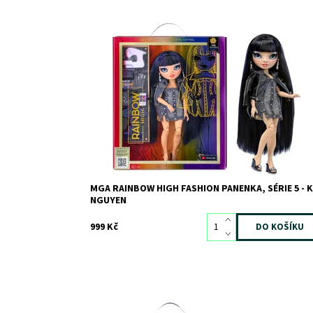
Dostupnost:
Skladem
3
Kód:
10878
Značka:
MGA
MGA RAINBOW HIGH FASHION PANENKA, SÉRIE 5 - 
NGUYEN
999 Kč