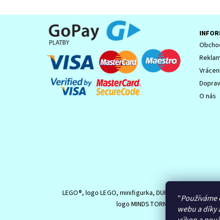
INFOR
Obchod
Reklam
Vrácen
Dopra
O nás
Souhlasím se
Zpracováním osobních údajů.
LEGO®, logo LEGO, minifigurka, DUPLO, logo DUPLO,
"
Používáme 
logo MINDSTORMS jsou ochranné z
webu a díky 