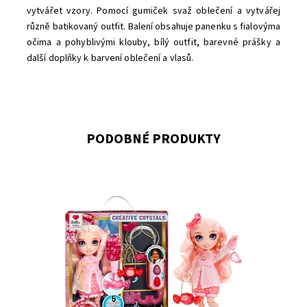
vytvářet vzory. Pomocí gumiček svaž oblečení a vytvářej
různě batikovaný outfit. Balení obsahuje panenku s fialovýma
očima a pohyblivými klouby, bílý outfit, barevné prášky a
další doplňky k barvení oblečení a vlasů.
PODOBNÉ PRODUKTY
Dostupnost:
Skladem
3
Kód:
12665
Značka:
MGA