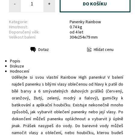
-
+
Kategorie:
Panenky Rainbow
Hmotnost:
0.74 kg
Doporučený věk:
od 4 let
Velikost balení:
304x254x79 mm
Hlídat cenu
Dotaz
Tisk
Popis
Diskuze
Hodnocení
Udělejte si svou vlastní Rainbow High panenku! V balení
najdeš panenku s bílými vlasy oblečenou od hlavy k patě do
bílé barvy a 6 smývatelných duhových prášků (červený,
oranžový, žlutý, zelený, modrý a fialový), gumičky k
batikování a aplikační houbičku. Existuje nekonečně mnoho
způsobů, jak vybarvit oblečení panenky nebo její vlasy. Po
dokončení můžeš panenku opláchnout a vybarvit ji úplně
jinak. Prášek nasypeš do vody. Do barevné vody můžeš
namočit vlasy a oblečení, nebo houbičku, kterou budeš