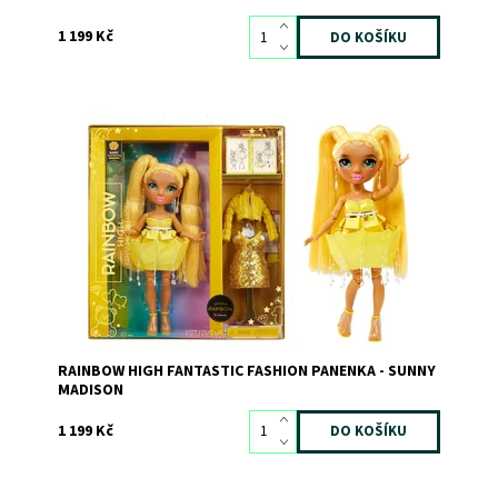
1 199 Kč
Dostupnost:
Skladem
1
Kód:
11187
Značka:
MGA
RAINBOW HIGH FANTASTIC FASHION PANENKA - SUNNY
MADISON
1 199 Kč