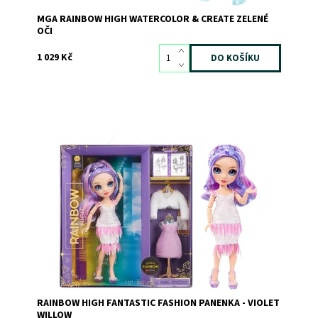
MGA RAINBOW HIGH WATERCOLOR & CREATE ZELENÉ
OČI
1 029 Kč
Dostupnost:
Skladem
2
Kód:
11196
Značka:
MGA
RAINBOW HIGH FANTASTIC FASHION PANENKA - VIOLET
WILLOW