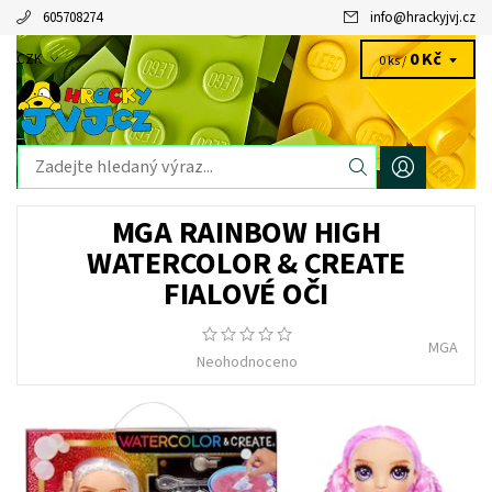
605708274
info
@
hrackyjvj.cz
0 Kč
CZK
0 ks /
MGA RAINBOW HIGH
WATERCOLOR & CREATE
FIALOVÉ OČI
MGA
Neohodnoceno