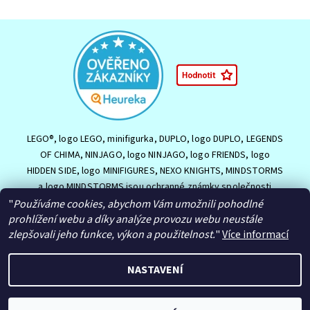
LEGO®, logo LEGO, minifigurka, DUPLO, logo DUPLO, LEGENDS
OF CHIMA, NINJAGO, logo NINJAGO, logo FRIENDS, logo
HIDDEN SIDE, logo MINIFIGURES, NEXO KNIGHTS, MINDSTORMS
a logo MINDSTORMS jsou ochranné známky společnosti
Souhlasím se
Zpracováním osobních údajů.
LEGO Group nebo jsou chráněny autorským právem LEGO
"
Používáme cookies, abychom Vám umožnili pohodlné
Group. ©2026 The LEGO Group.
prohlížení webu a díky analýze provozu webu neustále
zlepšovali jeho funkce, výkon a použitelnost.
"
Více informací
NASTAVENÍ
2026 © HračkyJVJ.cz, všechna práva vyhrazena
Upravit nastavení
cookies
Vytvořil Shoptet