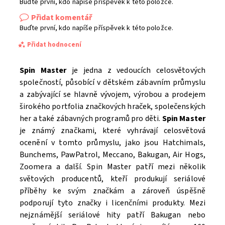
Buďte první, kdo napíše příspěvek k této položce.
Přidat komentář
Buďte první, kdo napíše příspěvek k této položce.
Přidat hodnocení
Spin Master
je jedna z vedoucích celosvětových
společností, působící v dětském zábavním průmyslu
a zabývající se hlavně vývojem, výrobou a prodejem
širokého portfolia značkových hraček, společenských
her a také zábavných programů pro děti.
Spin Master
je známý značkami, které vyhrávají celosvětová
ocenění v tomto průmyslu, jako jsou Hatchimals,
Bunchems, PawPatrol, Meccano, Bakugan, Air Hogs,
Zoomera a další. Spin Master patří mezi několik
světových producentů, kteří produkují seriálové
příběhy ke svým značkám a zároveň úspěšně
Souhlasím se
Zpracováním osobních údajů.
podporují tyto značky i licenčními produkty. Mezi
nejznámější seriálové hity patří Bakugan nebo