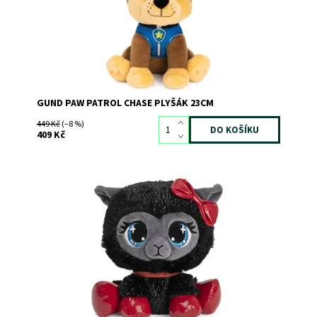
Značka:
SPIN MASTER
GUND PAW PATROL CHASE PLYŠÁK 23CM
449 Kč
(–8 %)
409 Kč
Dostupnost:
Skladem
3
Kód:
9945
Značka:
SPIN MASTER