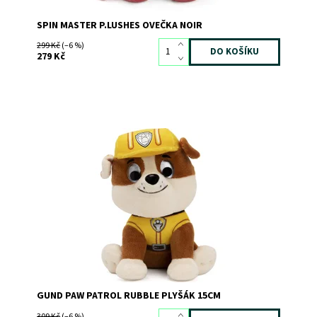
SPIN MASTER P.LUSHES OVEČKA NOIR
299 Kč
(–6 %)
279 Kč
Plyšový kamarád Rubble z Tlapkové patroly
Dostupnost:
Skladem
>3
Kód:
8440
Značka:
SPIN MASTER
GUND PAW PATROL RUBBLE PLYŠÁK 15CM
309 Kč
(–6 %)