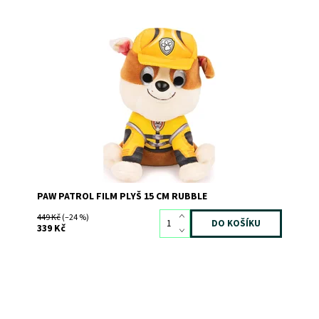
Dostupnost:
Skladem
3
Kód:
9960
Značka:
SPIN MASTER
PAW PATROL FILM PLYŠ 15 CM RUBBLE
449 Kč
(–24 %)
339 Kč