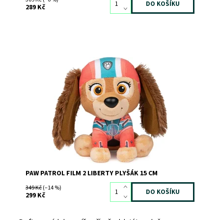
289 Kč
Dostupnost:
Skladem
>3
Kód:
11097
Značka:
SPIN MASTER
PAW PATROL FILM 2 LIBERTY PLYŠÁK 15 CM
349 Kč
(–14 %)
299 Kč