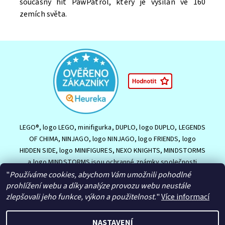
současný hit PawPatrol, který je vysílán ve 160
zemích světa.
LEGO®, logo LEGO, minifigurka, DUPLO, logo DUPLO, LEGENDS
OF CHIMA, NINJAGO, logo NINJAGO, logo FRIENDS, logo
HIDDEN SIDE, logo MINIFIGURES, NEXO KNIGHTS, MINDSTORMS
a logo MINDSTORMS jsou ochranné známky společnosti
LEGO Group nebo jsou chráněny autorským právem LEGO
"
Používáme cookies, abychom Vám umožnili pohodlné
Group. ©2026 The LEGO Group.
prohlížení webu a díky analýze provozu webu neustále
zlepšovali jeho funkce, výkon a použitelnost.
"
Více informací
NASTAVENÍ