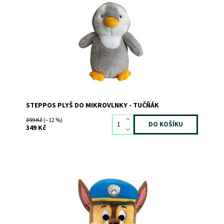
Dostupnost:
Skladem
>3
Kód:
11937
Značka:
MAC TOYS
STEPPOS PLYŠ DO MIKROVLNKY - TUČŇÁK
399 Kč
(–12 %)
349 Kč
Plyšový kamarád Chase z Tlapkové patroly
Dostupnost:
Skladem
>3
Kód:
8395