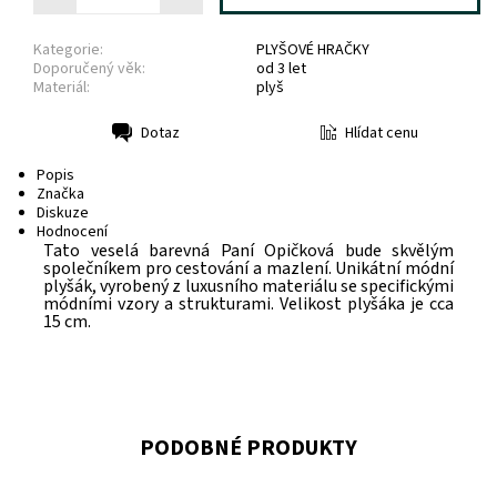
Kategorie:
PLYŠOVÉ HRAČKY
Doporučený věk:
od 3 let
Materiál:
plyš
Hlídat cenu
Dotaz
Tisk
Popis
Značka
Diskuze
Hodnocení
Tato veselá barevná Paní Opičková bude skvělým
společníkem pro cestování a mazlení. Unikátní módní
plyšák, vyrobený z luxusního materiálu se specifickými
módními vzory a strukturami. Velikost plyšáka je cca
15 cm.
PODOBNÉ PRODUKTY