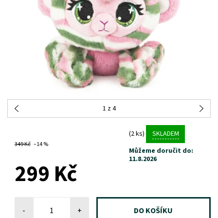
1
z 4
(2 ks)
SKLADEM
349 Kč
–14 %
Můžeme doručit do:
11.8.2026
299 Kč
-
+