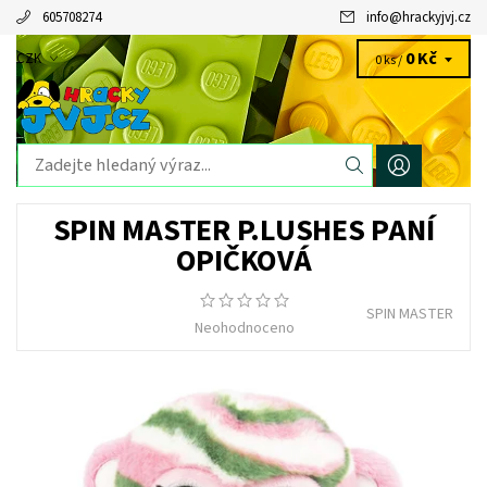
605708274
info
@
hrackyjvj.cz
0 Kč
CZK
0 ks /
SPIN MASTER P.LUSHES PANÍ
OPIČKOVÁ
SPIN MASTER
Neohodnoceno