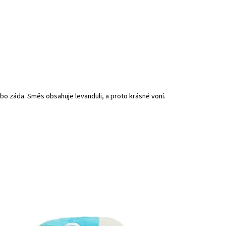
ebo záda. Směs obsahuje levanduli, a proto krásné voní.
Nedostupné - termín dodání není
stupnost: