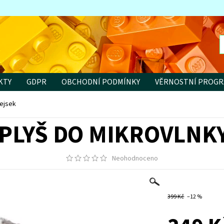
KTY
GDPR
OBCHODNÍ PODMÍNKY
VĚRNOSTNÍ PROG
ejsek
PLYŠ DO MIKROVLNKY
Neohodnoceno
399 Kč
–12 %