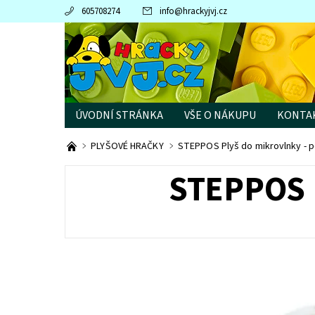
605708274
info
@
hrackyjvj.cz
ÚVODNÍ STRÁNKA
VŠE O NÁKUPU
KONTA
PRODÁVANÉ ZNAČKY
PLYŠOVÉ HRAČKY
STEPPOS Plyš do mikrovlnky - p
STEPPOS 