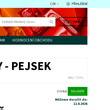
CZK
PŘIHLÁŠENÍ
0 ks /
0 Kč
RAM
HODNOCENÍ OBCHODU
 - PEJSEK
MAC TOYS
(>3 ks)
SKLADEM
Můžeme doručit do:
12.8.2026