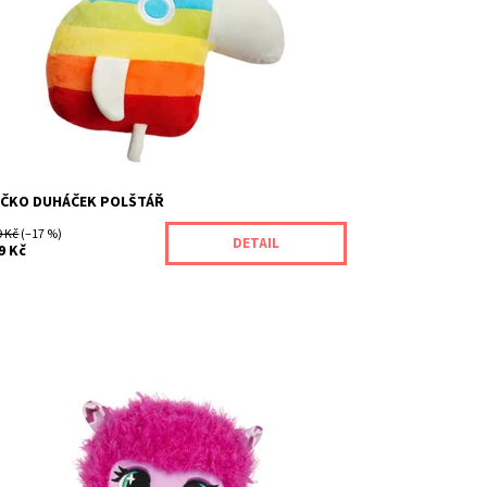
znám
d:
10104
ačka:
MAC TOYS
ÉČKO DUHÁČEK POLŠTÁŘ
9 Kč
(–17 %)
DETAIL
9 Kč
stupnost:
Skladem
1
d:
9954
ačka:
SPIN MASTER