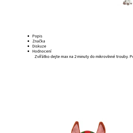
Popis
Značka
Diskuze
Hodnocení
Zvířátko dejte max na 2 minuty do mikrovlnné trouby. Po
Dostupnost:
Skladem
3