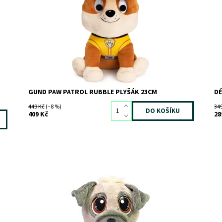
Dostupnost:
Skladem
>3
Kó
Kód:
8452
Zn
Značka:
SPIN MASTER
GUND PAW PATROL RUBBLE PLYŠÁK 23CM
D
449 Kč
(–8 %)
34
409 Kč
28
Dostupnost:
Skladem
2
Do
Kód:
10979/MOP
Kó
Značka:
MGA
Zn