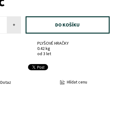
č
+
PLYŠOVÉ HRAČKY
0.42 kg
od 3 let
Hlídat cenu
Dotaz