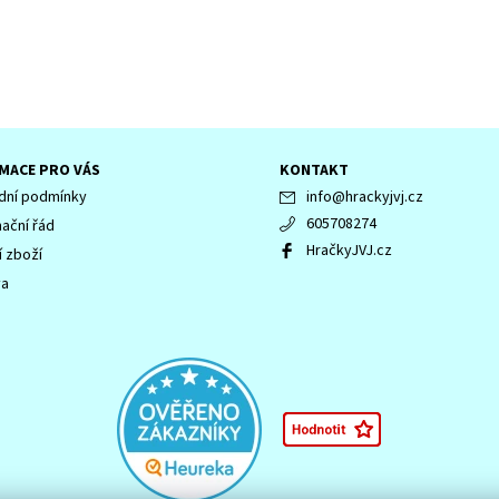
MACE PRO VÁS
KONTAKT
ní podmínky
info
@
hrackyjvj.cz
605708274
ační řád
HračkyJVJ.cz
í zboží
va