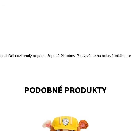
 nahřátí roztomilý pejsek hřeje až 2 hodiny. Používá se na bolavé bříško n
PODOBNÉ PRODUKTY
Plyšový kamarád Rubble z Tlapkové patroly
Do