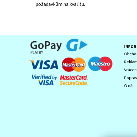
požadavkům na kvalitu.
Souhlasím se
Zpracováním osobních údajů.
INFOR
Obchod
Reklam
Vrácen
Dopra
O nás