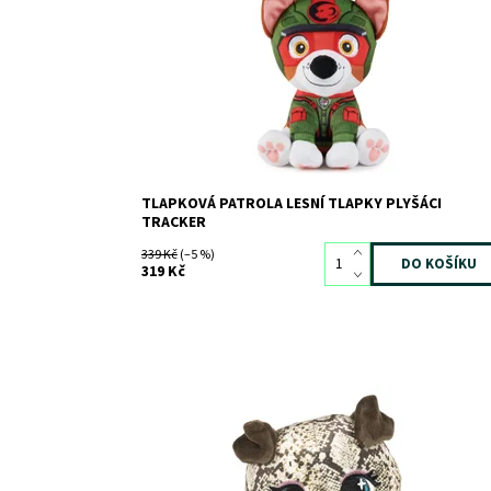
Kód:
11748
Značka:
SPIN MASTER
TLAPKOVÁ PATROLA LESNÍ TLAPKY PLYŠÁCI
TRACKER
339 Kč
(–5 %)
319 Kč
Dostupnost:
Skladem
2
Kód:
9957
Značka:
SPIN MASTER