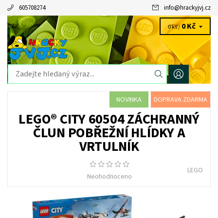
605708274
info
@
hrackyjvj.cz
0 Kč
CZK
0 ks /
NOVINKA
DOPRAVA ZDARMA
LEGO® CITY 60504 ZÁCHRANNÝ
ČLUN POBŘEŽNÍ HLÍDKY A
VRTULNÍK
LEGO
Neohodnoceno