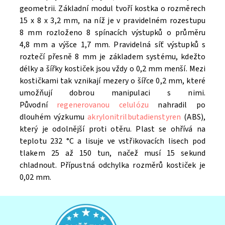
geometrii. Základní modul tvoří kostka o rozměrech
15 x 8 x 3,2 mm, na níž je v pravidelném rozestupu
8 mm rozloženo 8 spínacích výstupků o průměru
4,8 mm a výšce 1,7 mm. Pravidelná síť výstupků s
roztečí přesně 8 mm je základem systému, kdežto
délky a šířky kostiček jsou vždy o 0,2 mm menší. Mezi
kostičkami tak vznikají mezery o šířce 0,2 mm, které
umožňují dobrou manipulaci s nimi.
Původní
regenerovanou celulózu
nahradil po
dlouhém výzkumu
akrylonitrilbutadienstyren
(ABS),
který je odolnější proti otěru. Plast se ohřívá na
teplotu 232 °C a lisuje ve vstřikovacích lisech pod
tlakem 25 až 150 tun, načež musí 15 sekund
chladnout. Přípustná odchylka rozměrů kostiček je
0,02 mm.