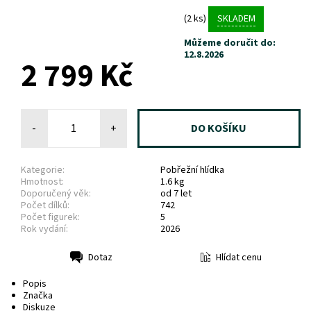
(2 ks)
SKLADEM
Můžeme doručit do:
12.8.2026
2 799 Kč
-
+
Kategorie:
Pobřežní hlídka
Hmotnost:
1.6 kg
Doporučený věk:
od 7 let
Počet dílků:
742
Počet figurek:
5
Rok vydání:
2026
Hlídat cenu
Dotaz
Tisk
Popis
Značka
Diskuze