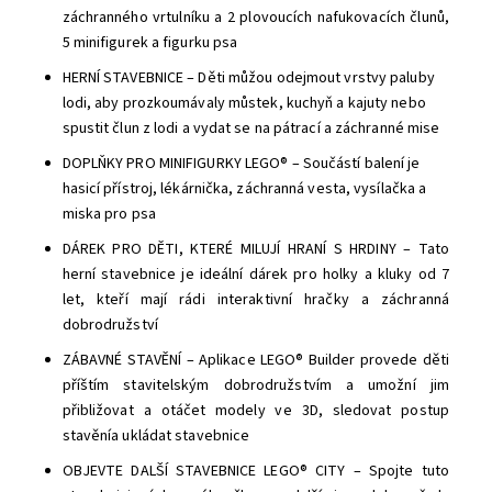
záchranného vrtulníku a 2 plovoucích nafukovacích člunů,
5 minifigurek a figurku psa
HERNÍ STAVEBNICE – Děti můžou odejmout vrstvy paluby
lodi, aby prozkoumávaly můstek, kuchyň a kajuty nebo
spustit člun z lodi a vydat se na pátrací a záchranné mise
DOPLŇKY PRO MINIFIGURKY LEGO® – Součástí balení je
hasicí přístroj, lékárnička, záchranná vesta, vysílačka a
miska pro psa
DÁREK PRO DĚTI, KTERÉ MILUJÍ HRANÍ S HRDINY – Tato
herní stavebnice je ideální dárek pro holky a kluky od 7
let, kteří mají rádi interaktivní hračky a záchranná
dobrodružství
ZÁBAVNÉ STAVĚNÍ – Aplikace LEGO® Builder provede děti
příštím stavitelským dobrodružstvím a umožní jim
přibližovat a otáčet modely ve 3D, sledovat postup
stavěnía ukládat stavebnice
OBJEVTE DALŠÍ STAVEBNICE LEGO® CITY – Spojte tuto