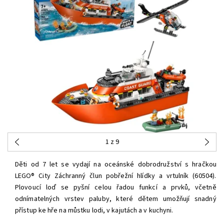
1
z 9
Děti od 7 let se vydají na oceánské dobrodružství s hračkou
LEGO® City Záchranný člun pobřežní hlídky a vrtulník (60504).
Plovoucí loď se pyšní celou řadou funkcí a prvků, včetně
odnímatelných vrstev paluby, které dětem umožňují snadný
přístup ke hře na můstku lodi, v kajutách a v kuchyni.