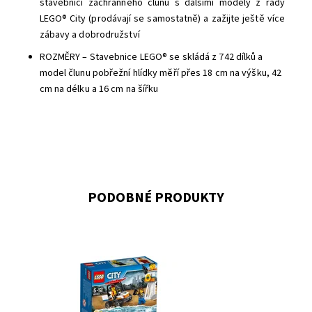
stavebnici záchranného člunu s dalšími modely z řady
LEGO® City (prodávají se samostatně) a zažijte ještě více
zábavy a dobrodružství
ROZMĚRY – Stavebnice LEGO® se skládá z 742 dílků a
model člunu pobřežní hlídky měří přes 18 cm na výšku, 42
cm na délku a 16 cm na šířku
PODOBNÉ PRODUKTY
Popadni vysílačku a vyraz na pláž LEGO® City!
Dostupnost:
Skladem
2
Kód:
2637