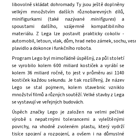
libovolně skládat dohromady. Ty jsou ještě doplněny
velkým množstvím dalších různobarevných dílů,
minifigurkami (také nazývané
minifigures
) a
spoustami dalšího, vzájemně kompatibilního
materiálu. Z Lega lze postavit prakticky cokoliv -
automobil, letoun, vlak, dům, hrad nebo zámek, sochu, ve
Souhlasím se
Zpracováním osobních údajů.
plavidlo a dokonce i funkčního robota.
Program Lego byl mimořádně úspěšný, za půl století
se vyrobilo kolem 600 miliard kostiček a vyrábí se
kolem 36 miliard ročně, to jest v průměru asi 1140
kostiček každou sekundu. Je tak rozšířený, že název
Lego se stal pojmem, kolem stavebnic vzniklo
množství filmů a různých soutěží. V
elké stavby z Lega
se vystavují ve veřejných budovách.
Úspěch značky Lego je založen na velmi pečlivé
výrobě s nepatrnými tolerancemi a vyleštěnými
povrchy, na vhodně zvoleném plastu, který vydrží
tisíce spojení a rozpojení, a ovšem i na důmyslné