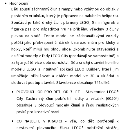
Hodnocení
Děti spustí záchranný člun z rampy nebo vzlétnou do oblak v
parádním vrtulníku, který je připraven na palubním heliportu.
Součástí je také druhý člun, plameny LEGO, 5 minifigurek a
figurka psa pro nápaditou hru na příběhy. Všechny 3 čluny
plavou na vodě. Tento model se záchranářskými vozidly
potěší jako překvapení či dárek k narozeninám pro kluky a
holky, kteří milují hru plnou akce. Zkombinujte stavebnici s
dalšími modely z řady LEGO City (prodávají se samostatně) a
zažijte ještě více dobrodružství.
Děti si užijí stavění herního
modelu LEGO s intuitivní aplikací LEGO Builder, která jim
umožňuje přibližovat a otáčet model ve 3D a ukládat a
sledovat postup stavění. Stavebnice obsahuje 742 dílků.
PLOVOUCÍ LOĎ PRO DĚTI OD 7 LET – Stavebnice LEGO®
City Záchranný člun pobřežní hlídky a vrtulník (60504)
obsahuje 3 plovoucí modely člunů a řadu realistických
prvků pro kreativní hraní
CO NAJDETE V KRABICI – Vše, co děti potřebují k
sestavení plovoucího člunu LEGO® pobřežní stráže,