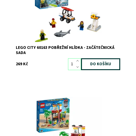
Značka:
LEGO
LEGO CITY 60163 POBŘEŽNÍ HLÍDKA - ZAČÁTEČNICKÁ
SADA
269 Kč
Stanice pobřežní hlídky od LEGO® City, obsahuje
2podlažní budovu, křižovatku, čtyřkolku, zmrzlinářský
vozík, palmu, pláž, 4 minifigurky a figurky kraba a želvy
Dostupnost:
Skladem
2
Kód:
9627
Značka:
LEGO