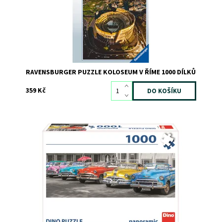
RAVENSBURGER PUZZLE KOLOSEUM V ŘÍME 1000 DÍLKŮ
359 Kč
Dostupnost:
Skladem
>3
Kód:
8479
Značka:
DINO