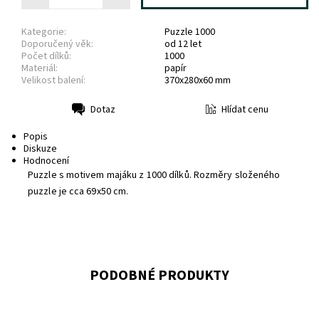
Kategorie:
Puzzle 1000
Doporučený věk:
od 12 let
Počet dílků:
1000
Materiál:
papír
Velikost balení:
370x280x60 mm
Hlídat cenu
Dotaz
Tisk
Popis
Diskuze
Hodnocení
Puzzle s motivem majáku z 1000 dílků. Rozměry složeného
puzzle je cca 69x50 cm.
PODOBNÉ PRODUKTY