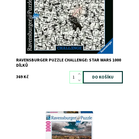
Kód:
9708
Značka:
RAVENSBURGER
RAVENSBURGER PUZZLE CHALLENGE: STAR WARS 1000
DÍLKŮ
369 Kč
Dostupnost:
Skladem
>3
Kód:
9780
Značka:
RAVENSBURGER