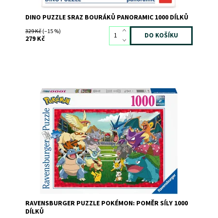
DINO PUZZLE SRAZ BOURÁKŮ PANORAMIC 1000 DÍLKŮ
329 Kč
(–15 %)
279 Kč
Dostupnost:
Skladem
>3
Kód:
11080
Značka:
RAVENSBURGER
RAVENSBURGER PUZZLE POKÉMON: POMĚR SÍLY 1000
DÍLKŮ