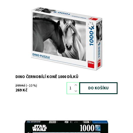
Dostupnost:
Skladem
3
Kód:
8096
Značka:
DINO
DINO ČERNOBÍLÍ KONĚ 1000 DÍLKŮ
299 Kč
(–10 %)
269 Kč
Dostupnost:
Skladem
3