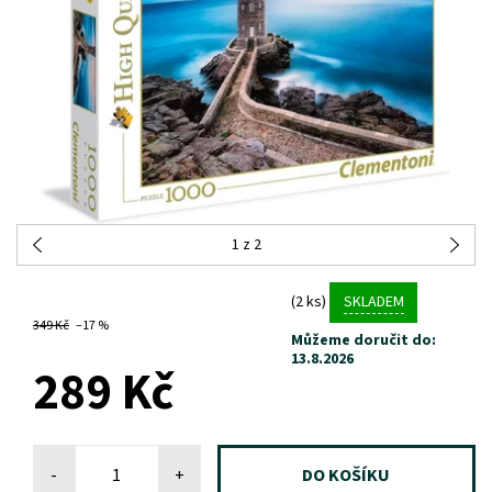
1
z 2
(2 ks)
SKLADEM
349 Kč
–17 %
Můžeme doručit do:
13.8.2026
289 Kč
-
+