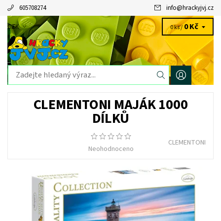
605708274
info
@
hrackyjvj.cz
0 Kč
CZK
0 ks /
CLEMENTONI MAJÁK 1000
DÍLKŮ
CLEMENTONI
Neohodnoceno