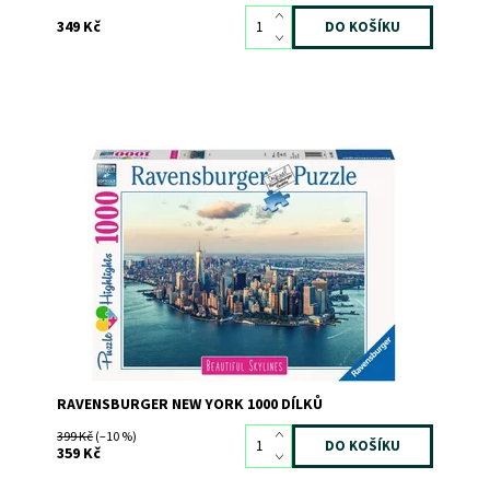
349 Kč
Dostupnost:
Skladem
2
Kód:
8368
Značka:
RAVENSBURGER
RAVENSBURGER NEW YORK 1000 DÍLKŮ
399 Kč
(–10 %)
359 Kč