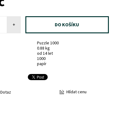
č
+
Puzzle 1000
0.88 kg
od 14 let
1000
papír
Hlídat cenu
Dotaz