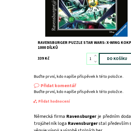
RAVENSBURGER PUZZLE STAR WARS: X-WING KOKP
1000 DÍLKŮ
339 Kč
Buďte první, kdo napíše příspěvek k této položce.
Přidat komentář
Buďte první, kdo napíše příspěvek k této položce.
Přidat hodnocení
Německá firma
Ravensburger
je předním dodav
trojúhelník loga
Ravensburger
stal především
věnuje vývoji a výrobě stolních her.