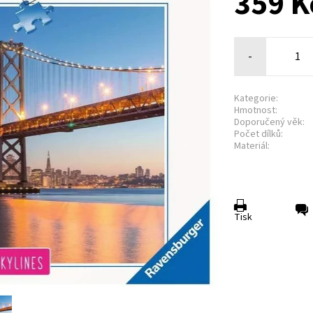
359 K
-
Kategorie:
Hmotnost:
Doporučený věk:
Počet dílků:
Materiál:
Tisk