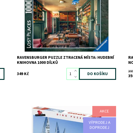
Kód:
9897
Kó
Značka:
RAVENSBURGER
Zn
RAVENSBURGER PUZZLE ZTRACENÁ MÍSTA: HUDEBNÍ
RA
KNIHOVNA 1000 DÍLKŮ
NO
39
349 Kč
35
AKCE
Dostupnost:
Skladem
>3
Do
Kód:
2432
Kó
VÝPRODEJ A
Značka:
DINO
Zn
DOPRODEJ