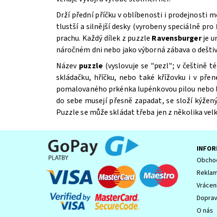
Drží přední příčku v oblíbenosti i prodejnosti 
tlustší a silnější desky (vyrobeny speciálně pro
prachu. Každý dílek z puzzle
Ravensburger
je u
náročném dni nebo jako výborná zábava o deštiv
Název
puzzle
(vyslovuje se "pɐzl"; v češtině 
Souhlasím se
Zpracováním osobních údajů.
skládačku, hříčku, nebo také křížovku i v př
pomalovaného prkénka lupénkovou pilou nebo laser
do sebe musejí přesně zapadat, se složí kýžený 
Puzzle se může skládat třeba jen z několika velk
INFOR
Obchod
Reklam
Vrácen
Dopra
O nás