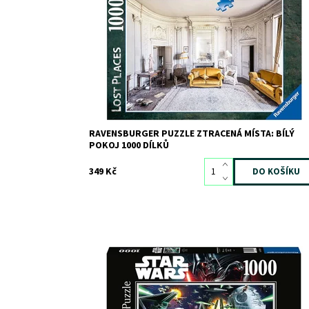
Kód:
9894
Značka:
RAVENSBURGER
RAVENSBURGER PUZZLE ZTRACENÁ MÍSTA: BÍLÝ
POKOJ 1000 DÍLKŮ
349 Kč
Dostupnost:
Skladem
2
Kód:
9888
Značka:
RAVENSBURGER