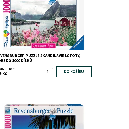
d:
8464
ačka:
RAVENSBURGER
VENSBURGER PUZZLE SKANDINÁVIE LOFOTY,
RSKO 1000 DÍLKŮ
9 Kč
(–10 %)
9 Kč
stupnost:
Skladem
>3
d:
9786
ačka:
RAVENSBURGER