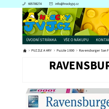
605708274
info
@
hrackyjvj.cz
ÚVODNÍ STRÁNKA
VŠE O NÁKUPU
KONTA
PRODÁVANÉ ZNAČKY
PUZZLE A HRY
Puzzle 1000
Ravensburger San Fr
RAVENSBUR