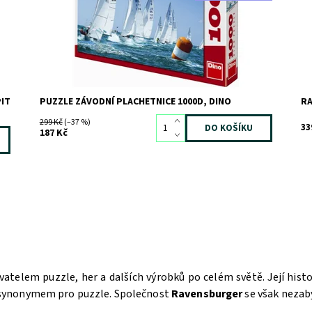
IT
PUZZLE ZÁVODNÍ PLACHETNICE 1000D, DINO
RA
299 Kč
(–37 %)
33
187 Kč
atelem puzzle, her a dalších výrobků po celém světě. Její hist
 synonymem pro puzzle. Společnost
Ravensburger
se však nezabý