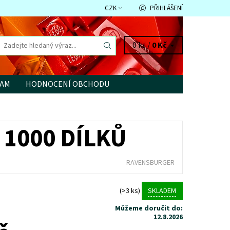
CZK
PŘIHLÁŠENÍ
0 ks /
0 Kč
RAM
HODNOCENÍ OBCHODU
1000 DÍLKŮ
RAVENSBURGER
(>3 ks)
SKLADEM
Můžeme doručit do:
12.8.2026