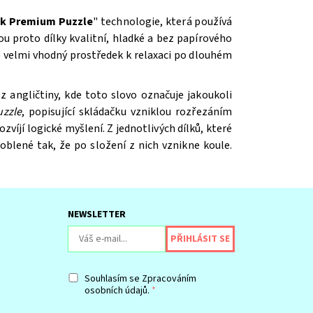
ck Premium Puzzle
"
technologie, která používá
ou proto dílky kvalitní, hladké a bez papírového
 velmi vhodný prostředek k relaxaci po dlouhém
 z angličtiny, kde toto slovo označuje jakoukoli
uzzle
, popisující skládačku vzniklou rozřezáním
víjí logické myšlení. Z jednotlivých dílků, které
aoblené tak, že po složení z nich vznikne koule.
NEWSLETTER
Souhlasím se
Zpracováním
osobních údajů.