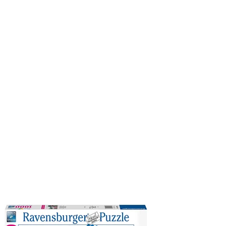
stupnost:
Skladem
3