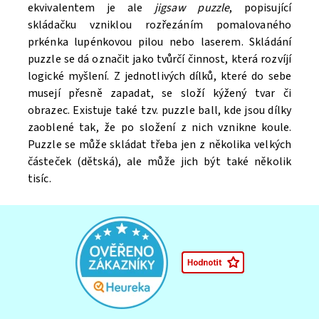
ekvivalentem je ale
jigsaw puzzle
, popisující
skládačku vzniklou rozřezáním pomalovaného
prkénka lupénkovou pilou nebo laserem. Skládání
puzzle se dá označit jako tvůrčí činnost, která rozvíjí
logické myšlení. Z jednotlivých dílků, které do sebe
musejí přesně zapadat, se složí kýžený tvar či
obrazec. Existuje také tzv. puzzle ball, kde jsou dílky
zaoblené tak, že po složení z nich vznikne koule.
Puzzle se může skládat třeba jen z několika velkých
částeček (dětská), ale může jich být také několik
tisíc.