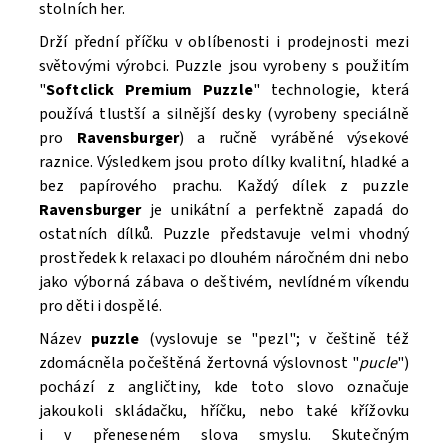
stolních her.
Drží přední příčku v oblíbenosti i prodejnosti mezi
světovými výrobci. Puzzle
jsou vyrobeny s použitím
"
Softclick Premium Puzzle
"
technologie, která
Souhlasím se
Zpracováním osobních údajů.
používá tlustší a silnější desky (vyrobeny speciálně
pro
Ravensburger
) a ručně vyráběné výsekové
raznice. Výsledkem jsou proto dílky kvalitní, hladké a
bez papírového prachu. Každý dílek z puzzle
Ravensburger
je unikátní a perfektně zapadá do
ostatních dílků. Puzzle
představuje velmi vhodný
prostředek k relaxaci po dlouhém náročném dni nebo
jako výborná zábava o deštivém, nevlídném víkendu
pro děti i dospělé.
Název
puzzle
(vyslovuje se "pɐzl"; v češtině též
zdomácněla počeštěná žertovná výslovnost "
pucle
")
pochází z angličtiny, kde toto slovo označuje
jakoukoli skládačku, hříčku, nebo také křížovku
i v přeneseném slova smyslu. Skutečným