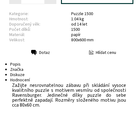
Kategorie:
Puzzle 1500
Hmotnost:
1.04 kg
Doporučený věk:
od 14 let
Počet dílků:
1500
Materiál:
papír
Velikost:
800x600 mm
Hlídat cenu
Dotaz
Tisk
Popis
Značka
Diskuze
Hodnocení
Zažijte nesrovnatelnou zábavu při skládání vysoce
kvalitního puzzle s motivem vesmíru od společnosti
Ravensburger. Jedinečné dílky puzzle do sebe
perfektně zapadají. Rozměry složeného motivu jsou
cca 80x60 cm.