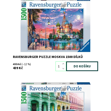
Dostupnost:
Skladem
1
Kód:
8461
Značka:
RAVENSBURGER
RAVENSBURGER PUZZLE MOSKVA 1500 DÍLKŮ
499 Kč
(–12 %)
439 Kč
Dostupnost:
Skladem
2
Kód:
8803
Značka:
RAVENSBURGER