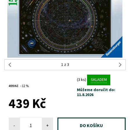
1
z 3
(3 ks)
SKLADEM
499 Kč
–12 %
Můžeme doručit do:
11.8.2026
439 Kč
-
+