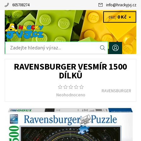
605708274
info
@
hrackyjvj.cz
0 Kč
CZK
0 ks /
RAVENSBURGER VESMÍR 1500
DÍLKŮ
RAVENSBURGER
Neohodnoceno