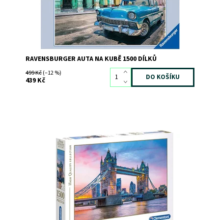
RAVENSBURGER AUTA NA KUBĚ 1500 DÍLKŮ
499 Kč
(–12 %)
439 Kč
Dostupnost:
Skladem
2
Kód:
9070
Značka:
CLEMENTONI