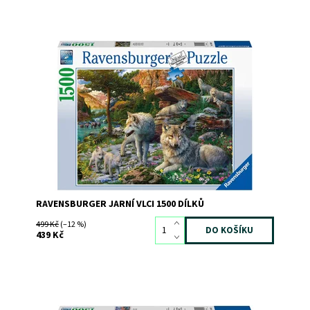
Dostupnost:
Skladem
2
Kód:
8374
Značka:
RAVENSBURGER
RAVENSBURGER JARNÍ VLCI 1500 DÍLKŮ
499 Kč
(–12 %)
439 Kč