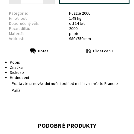
Kategorie:
Puzzle 2000
Hmotnost:
1.48 kg
Doporučený věk:
od 14 let
Počet dílků:
2000
Materiál:
papír
Velikost:
980x750 mm
Hlídat cenu
Dotaz
Tisk
Popis
Značka
Diskuze
Hodnocení
Postavte si nevšední noční pohled na hlavní město Francie -
Paříž.
PODOBNÉ PRODUKTY