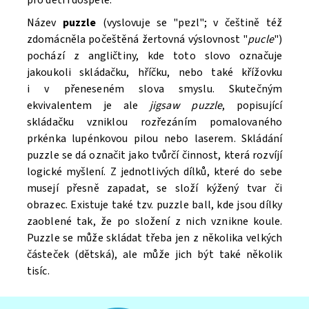
pro děti i dospělé.
Název
puzzle
(vyslovuje se "pɐzl"; v češtině též
zdomácněla počeštěná žertovná výslovnost "
pucle
")
pochází z angličtiny, kde toto slovo označuje
jakoukoli skládačku, hříčku, nebo také křížovku
i v přeneseném slova smyslu. Skutečným
ekvivalentem je ale
jigsaw puzzle
, popisující
skládačku vzniklou rozřezáním pomalovaného
prkénka lupénkovou pilou nebo laserem. Skládání
puzzle se dá označit jako tvůrčí činnost, která rozvíjí
logické myšlení. Z jednotlivých dílků, které do sebe
musejí přesně zapadat, se složí kýžený tvar či
obrazec. Existuje také tzv. puzzle ball, kde jsou dílky
zaoblené tak, že po složení z nich vznikne koule.
Puzzle se může skládat třeba jen z několika velkých
částeček (dětská), ale může jich být také několik
tisíc.