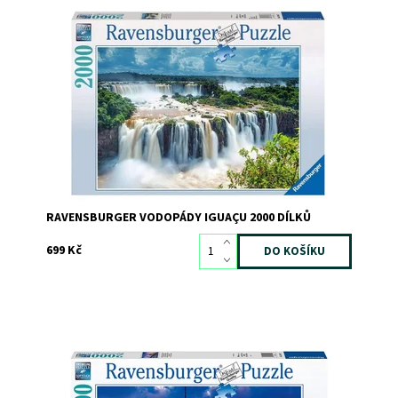
Dostupnost:
Skladem
3
Kód:
8078
Značka:
RAVENSBURGER
RAVENSBURGER VODOPÁDY IGUAÇU 2000 DÍLKŮ
699 Kč
Dostupnost:
Skladem
2
Kód:
8731