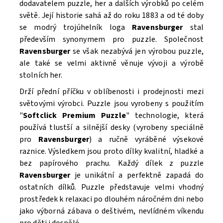
dodavatelem puzzle, her a dalších výrobků po celém
světě. Její historie sahá až do roku 1883 a od té doby
se modrý trojúhelník loga
Ravensburger
stal
především synonymem pro puzzle. Společnost
Ravensburger
se však nezabývá jen výrobou puzzle,
ale také se velmi aktivně věnuje vývoji a výrobě
stolních her.
Drží přední příčku v oblíbenosti i prodejnosti mezi
světovými výrobci. Puzzle
jsou vyrobeny s použitím
"
Softclick Premium Puzzle
"
technologie, která
Souhlasím se
Zpracováním osobních údajů.
používá tlustší a silnější desky (vyrobeny speciálně
pro
Ravensburger
) a ručně vyráběné výsekové
raznice. Výsledkem jsou proto dílky kvalitní, hladké a
bez papírového prachu. Každý dílek z puzzle
Ravensburger
je unikátní a perfektně zapadá do
ostatních dílků. Puzzle
představuje velmi vhodný
prostředek k relaxaci po dlouhém náročném dni nebo
jako výborná zábava o deštivém, nevlídném víkendu