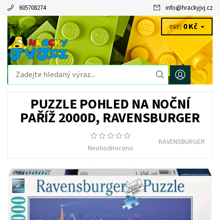
605708274
info
@
hrackyjvj.cz
0 Kč
CZK
0 ks /
PUZZLE POHLED NA NOČNÍ
PAŘÍŽ 2000D, RAVENSBURGER
RAVENSBURGER
Neohodnoceno