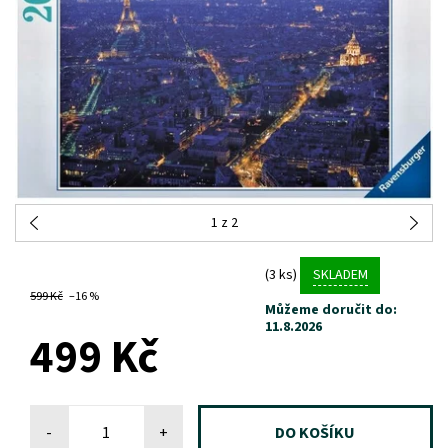
1
z 2
(3 ks)
SKLADEM
599 Kč
–16 %
Můžeme doručit do:
11.8.2026
499 Kč
-
+