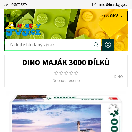
605708274
info
@
hrackyjvj.cz
0 Kč
CZK
0 ks /
DINO MAJÁK 3000 DÍLKŮ
DINO
Neohodnoceno