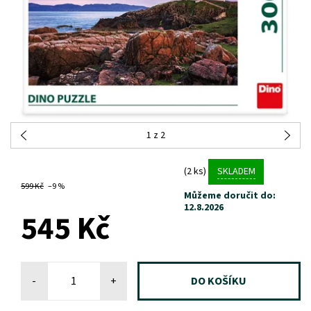
1
z 2
(2 ks)
SKLADEM
599 Kč
–9 %
Můžeme doručit do:
12.8.2026
545 Kč
-
+