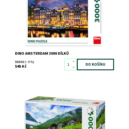
Kód:
8123
Značka:
DINO
DINO AMSTERDAM 3000 DÍLKŮ
599 Kč
(–9 %)
545 Kč
Dostupnost:
Skladem
3
Kód:
8057
Značka:
DINO