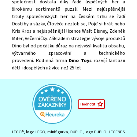
společnost dostala díky řadě úspěšných her a
širokému sortimentů puzzlí. Mezi nejúspěšnější
tituly společenských her na českém trhu se řadí
Souhlasím se
Zpracováním osobních údajů.
Dostihy a sázky, Člověče nezlob se, Pojď si hrát nebo
Kris Kros a nejúspěšnější licence Walt Disney, Zdeněk
Miler, Večerníčky.
Základem strategie vývoje produktů
Dino byl od počátku důraz na nejvyšší kvalitu obsahu,
výtvarného zpracování a technického
provedení.
Rodinná firma
Dino
Toys
rozvíjí fantazii
dětí i dospělých už více než 25 let.
LEGO®, logo LEGO, minifigurka, DUPLO, logo DUPLO, LEGENDS