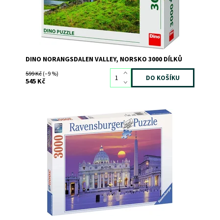
DINO NORANGSDALEN VALLEY, NORSKO 3000 DÍLKŮ
599 Kč
(–9 %)
545 Kč
Dostupnost:
Skladem
2
Kód:
10967
Značka:
RAVENSBURGER