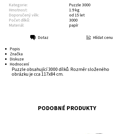
Kategorie:
Puzzle 3000
Hmotnost:
1.9 kg
Doporučený věk:
od 15 let
Počet dílků:
3000
Materiál:
papír
Hlídat cenu
Dotaz
Tisk
Popis
Značka
Diskuze
Hodnocení
Puzzle obsahující 3000 dílků. Rozměr složeného
obrázku je cca 117x84 cm.
PODOBNÉ PRODUKTY