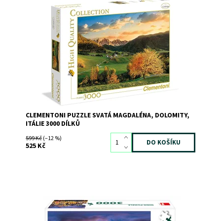
Dostupnost:
Skladem
3
Kód:
9064
Značka:
CLEMENTONI
CLEMENTONI PUZZLE SVATÁ MAGDALÉNA, DOLOMITY,
ITÁLIE 3000 DÍLKŮ
599 Kč
(–12 %)
525 Kč
Dostupnost:
Skladem
3