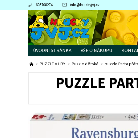
605708274
info
@
hrackyjvj.cz
ÚVODNÍ STRÁNKA
VŠE O NÁKUPU
KONTA
PRODÁVANÉ ZNAČKY
PUZZLE A HRY
Puzzle dětské
puzzle Parta přá
PUZZLE PAR