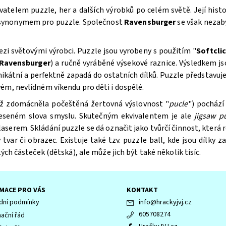
atelem puzzle, her a dalších výrobků po celém světě. Její hist
 synonymem pro puzzle. Společnost
Ravensburger
se však nezabý
mezi světovými výrobci. Puzzle
jsou vyrobeny s použitím "
Softcli
Ravensburger
) a ručně vyráběné výsekové raznice. Výsledkem js
nikátní a perfektně zapadá do ostatních dílků. Puzzle
představuje
ém, nevlídném víkendu pro děti i dospělé.
též zdomácněla počeštěná žertovná výslovnost "
pucle
") pochází
eneseném slova smyslu. Skutečným ekvivalentem je ale
jigsaw p
em. Skládání puzzle se dá označit jako tvůrčí činnost, která roz
tvar či obrazec. Existuje také tzv. puzzle ball, kde jsou dílky z
ých částeček (dětská), ale může jich být také několik tisíc.
MACE PRO VÁS
KONTAKT
ní podmínky
info
@
hrackyjvj.cz
605708274
ační řád