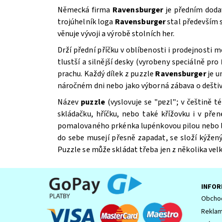
Německá firma
Ravensburger
je předním dodav
trojúhelník loga
Ravensburger
stal především
věnuje vývoji a výrobě stolních her.
Drží přední příčku v oblíbenosti i prodejnosti 
tlustší a silnější desky (vyrobeny speciálně pro
prachu. Každý dílek z puzzle
Ravensburger
je u
náročném dni nebo jako výborná zábava o deštiv
Název
puzzle
(vyslovuje se "pɐzl"; v češtině 
Souhlasím se
Zpracováním osobních údajů.
skládačku, hříčku, nebo také křížovku i v př
pomalovaného prkénka lupénkovou pilou nebo laser
do sebe musejí přesně zapadat, se složí kýžený 
Puzzle se může skládat třeba jen z několika velk
INFOR
Obchod
Reklam