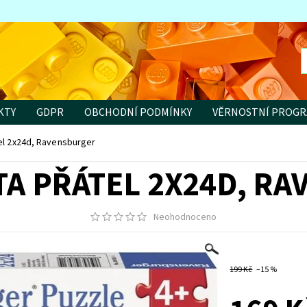
KTY
GDPR
OBCHODNÍ PODMÍNKY
VĚRNOSTNÍ PROG
tel 2x24d, Ravensburger
TA PŘÁTEL 2X24D, R
Neohodnoceno
199 Kč
–15 %