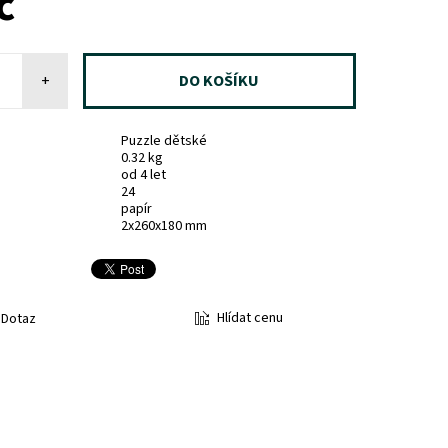
č
+
Puzzle dětské
0.32 kg
od 4 let
24
papír
2x260x180 mm
Hlídat cenu
Dotaz