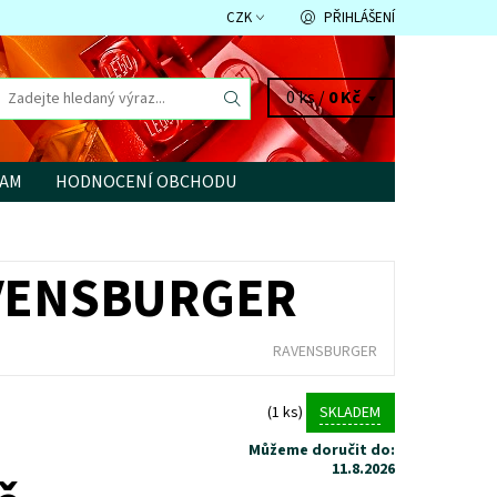
CZK
PŘIHLÁŠENÍ
0 ks /
0 Kč
RAM
HODNOCENÍ OBCHODU
AVENSBURGER
RAVENSBURGER
(1 ks)
SKLADEM
Můžeme doručit do:
11.8.2026