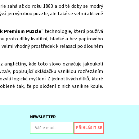
orie sahá až do roku 1883 a od té doby se modrý
vá jen výrobou puzzle, ale také se velmi aktivně
ck Premium Puzzle
"
technologie, která používá
ou proto dílky kvalitní, hladké a bez papírového
 velmi vhodný prostředek k relaxaci po dlouhém
 z angličtiny, kde toto slovo označuje jakoukoli
uzzle
, popisující skládačku vzniklou rozřezáním
víjí logické myšlení. Z jednotlivých dílků, které
aoblené tak, že po složení z nich vznikne koule.
NEWSLETTER