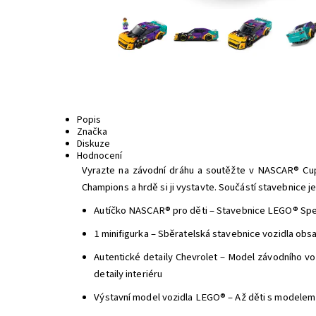
Popis
Značka
Diskuze
Hodnocení
Vyrazte na závodní dráhu a soutěžte v NASCAR® Cu
Champions a hrdě si ji vystavte. Součástí stavebnice j
Autíčko NASCAR® pro děti – Stavebnice LEGO® Spe
1 minifigurka – Sběratelská stavebnice vozidla obs
Autentické detaily Chevrolet – Model závodního 
detaily interiéru
Výstavní model vozidla LEGO® – Až děti s modelem d