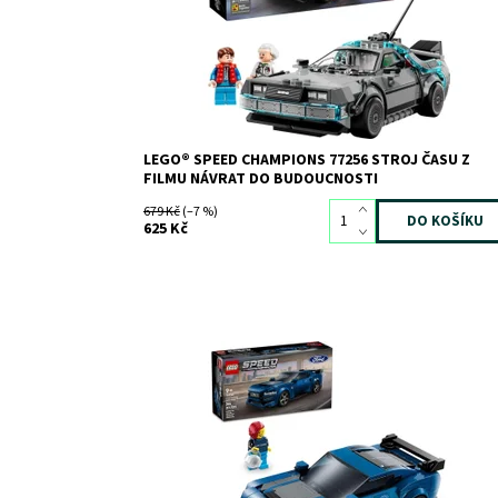
auta z kostek obsahuje spoustu známých...
Dostupnost:
Skladem
>3
Kód:
12818
Značka:
LEGO
LEGO® SPEED CHAMPIONS 77256 STROJ ČASU Z
FILMU NÁVRAT DO BUDOUCNOSTI
679 Kč
(–7 %)
625 Kč
Postavte si akční herní stavebnici Ford Mustang
Dostupnost:
Skladem
>3
Kód:
11699
Značka:
LEGO