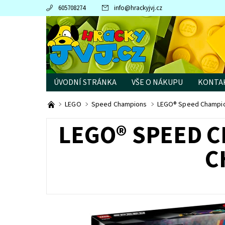
605708274
info
@
hrackyjvj.cz
ÚVODNÍ STRÁNKA
VŠE O NÁKUPU
KONTA
PRODÁVANÉ ZNAČKY
LEGO
Speed Champions
LEGO® Speed Champio
LEGO® SPEED C
C