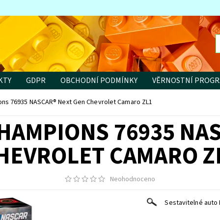
KTY
GDPR
OBCHODNÍ PODMÍNKY
VĚRNOSTNÍ PROG
ns 76935 NASCAR® Next Gen Chevrolet Camaro ZL1
HAMPIONS 76935 NA
HEVROLET CAMARO Z
Neohodnoceno
Sestavitelné auto 