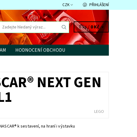
CZK
PŘIHLÁŠENÍ
0 ks /
0 Kč
RAM
HODNOCENÍ OBCHODU
SCAR® NEXT GEN
L1
LEGO
NASCAR® k sestavení, na hraní i výstavku