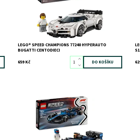
Kó
podle skutečného vozidla a s minifigurkou...
Zn
Dostupnost:
Skladem
2
Kód:
12746
Značka:
LEGO
LEGO® SPEED CHAMPIONS 77240 HYPERAUTO
LE
BUGATTI CENTODIECI
S
659 Kč
62
Dostupnost:
Skladem
>3
Do
Kód:
12426
Kó
Značka:
LEGO
Zn