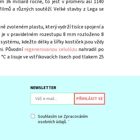
m 36 miliard ročně, to jest v průměru asi 1140
ilmů a různých soutěží. V
elké stavby z Lega se
ě zvoleném plastu, který vydrží tisíce spojení a
íž je v pravidelném rozestupu 8 mm rozloženo 8
systému, kdežto délky a šířky kostiček jsou vždy
mi. Původní
regenerovanou celulózu
nahradil po
 °C a lisuje ve vstřikovacích lisech pod tlakem 25
NEWSLETTER
Souhlasím se
Zpracováním
osobních údajů.