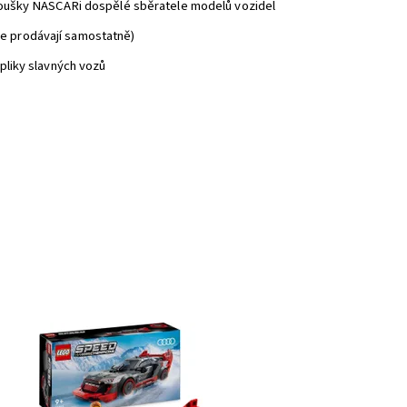
anoušky NASCARi dospělé sběratele modelů vozidel
e prodávají samostatně)
pliky slavných vozů
vodní auto Audi S1 e-tron quattro na hraní i na
stavku
stupnost:
Skladem
>3