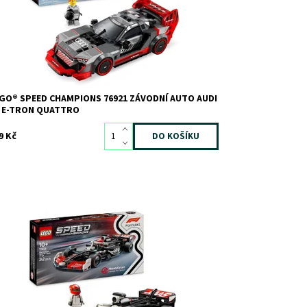
d:
11696
ačka:
LEGO
GO® SPEED CHAMPIONS 76921 ZÁVODNÍ AUTO AUDI
1 E-TRON QUATTRO
9 Kč
stupnost:
Skladem
>3
d:
12438
ačka:
LEGO