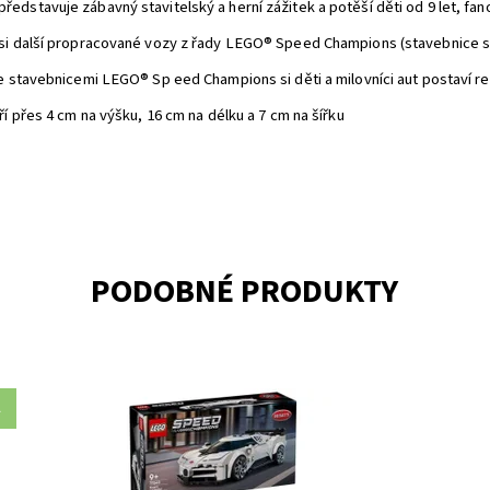
edstavuje zábavný stavitelský a herní zážitek a potěší děti od 9 let, f
 si další propracované vozy z řady LEGO® Speed Champions (stavebnice s
e stavebnicemi LEGO® Sp eed Champions si děti a milovníci aut postaví re
í přes 4 cm na výšku, 16 cm na délku a 7 cm na šířku
PODOBNÉ PRODUKTY
A
mu
Objevte jedno z nejluxusnějších a nejinovativnějších
Zá
let
hyper sportovních aut na světě – Bugatti Centodieci,
vý
které bylo navrženo jako pocta modelu Bugatti EB 110.
Do
del
Tato replika LEGO® Speed Champions je plná detailů