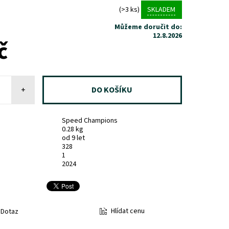
(>3 ks)
SKLADEM
Můžeme doručit do:
12.8.2026
č
+
Speed Champions
0.28 kg
od 9 let
328
1
2024
Hlídat cenu
Dotaz