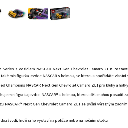
p Series s vozidlem NASCAR Next Gen Chevrolet Camaro ZL1! Postavte 
e také minifigurka jezdce NASCAR s helmou, se kterou uspořádáte vlastní s
ed Champions NASCAR Next Gen Chevrolet Camaro ZL1 pro kluky a holky
ahuje minifigurku jezdce NASCAR® s helmou, kterou děti mohou posadit za
vozu NASCAR® Next Gen Chevrolet Camaro ZL1 se pyšní výrazným zadním s
ozávodí, hrdě si ho vystaví na poličce nebo na nočním stolku