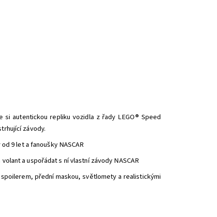
si autentickou repliku vozidla z řady LEGO® Speed
trhující závody.
 od 9 let a fanoušky NASCAR
 volant a uspořádat s ní vlastní závody NASCAR
poilerem, přední maskou, světlomety a realistickými