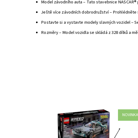
Model závodního auta – Tato stavebnice NASCAR® př
Ještě více závodních dobrodružství – Prohlédněte
Postavte si a vystavte modely slavných vozidel – S
Rozměry – Model vozidla se skládá z 328 dílků a měř
NOVINK
Stavebnice LEGO® Speed Champions Stroj času z fil
Návrat do budoucnosti (77256) umožňuje dětem od 9 
sestavit si výstavní model inspirovaný oblíbenou
filmovou sérií, se kterým si navíc užijí akční hraní. Mo