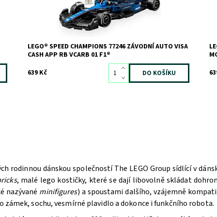
O
LEGO® SPEED CHAMPIONS 77246 ZÁVODNÍ AUTO VISA
LE
CASH APP RB VCARB 01 F1®
MO
639 Kč
63
ých rodinnou dánskou společností The LEGO Group sídlící v dán
ricks
, malé lego kostičky, které se dají libovolně skládat doh
aké nazývané
minifigures
) a spoustami dalšího, vzájemně kompatib
bo zámek, sochu, vesmírné plavidlo a dokonce i funkčního robota.