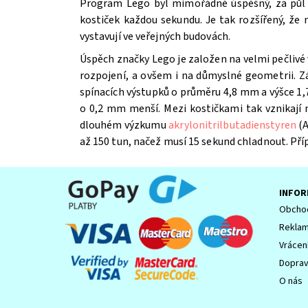
Program Lego byl mimořádně úspěšný, za půl st
kostiček každou sekundu. Je tak rozšířený, že
vystavují ve veřejných budovách.
Úspěch značky Lego je založen na velmi pečlivé 
Souhlasím se
Zpracováním osobních údajů.
rozpojení, a ovšem i na důmyslné geometrii. Z
spínacích výstupků o průměru 4,8 mm a výšce 1,7
o 0,2 mm menší. Mezi kostičkami tak vznikají
dlouhém výzkumu
akrylonitrilbutadienstyren
(A
až 150 tun, načež musí 15 sekund chladnout. Př
INFOR
Obchod
Reklam
Vrácen
Dopra
O nás