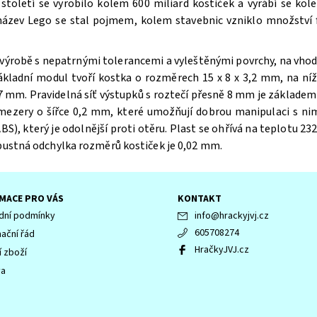
oletí se vyrobilo kolem 600 miliard kostiček a vyrábí se kole
 název Lego se stal pojmem, kolem stavebnic vzniklo množství f
výrobě s nepatrnými tolerancemi a vyleštěnými povrchy, na vhodn
ákladní modul tvoří kostka o rozměrech 15 x 8 x 3,2 mm, na n
 mm. Pravidelná síť výstupků s roztečí přesně 8 mm je základem 
 mezery o šířce 0,2 mm, které umožňují dobrou manipulaci s ni
BS), který je odolnější proti otěru. Plast se ohřívá na teplotu 232
ípustná odchylka rozměrů kostiček je 0,02 mm.
MACE PRO VÁS
KONTAKT
ní podmínky
info
@
hrackyjvj.cz
605708274
ační řád
HračkyJVJ.cz
í zboží
va