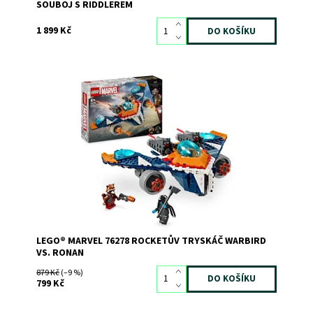
SOUBOJ S RIDDLEREM
1 899 Kč
Sestavitelná vesmírná loď za světa Strážců galaxie
Dostupnost:
Skladem
3
Kód:
11457
Značka:
LEGO
LEGO® MARVEL 76278 ROCKETŮV TRYSKÁČ WARBIRD
VS. RONAN
879 Kč
(–9 %)
799 Kč