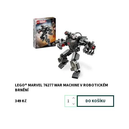
War Machine v robotickém brnění a minifigurka
Dostupnost:
Skladem
3
Kód:
11541
Značka:
LEGO
LEGO® MARVEL 76277 WAR MACHINE V ROBOTICKÉM
BRNĚNÍ
349 Kč