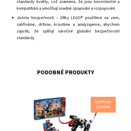
standardy kvality, což znamená, že jsou konzistentní a
kompatibilní a umožňují snadné spojování a rozpojování
Jistota bezpečnosti – Dílky LEGO® pouštíme na zem,
zahříváme, drtíme, kroutíme a analyzujeme, abychom
zajistili, že splňují náročné globální bezpečnostní
standardy
PODOBNÉ PRODUKTY
DOPRAVA
Akce z filmů od Marvelu s minifigurkami superhrdinů a
ZDARMA
Venomosaurem!
Dostupnost:
Skladem
2
Kód:
9373
Značka:
LEGO