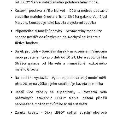
od LEGO® Marvel nabízí snadno polohovatelný model
Kultovní postava z říše Marvel – Děti si mohou postavit
vlastního malého Groota z filmu Strážci galaxie Vol. 2 od
Marvelu. Součástí je také kazeta a výstavní cedulka
Připomeňte si taneční pohyby – Sestavitelný model lze
snadno uvádět do různých poloh. Nechybí ani kazeta s
fiktivní hudbou
Dárek pro děti – Speciální dárek k narozeninám, Vánocům
nebo prostě jen tak pro děti od 10 let, které zbožňují film
Strážci galaxie od Marvelu a mimořádně rozkošného
malého Groota
Na hraní i na výstavku – Vysoce polohovatelný model měří
přes 26 cm na výšku a jeho součástí je kazeta a cedulka
Ještě více zábavy se superhrdiny – Rozsáhlá řada
prémiových stavebnic LEGO® Marvel dětem přináší
neomezené možnosti tvůrčího hraní a stavění
Záruka kvality – Dílky LEGO® splňují striktní oborové