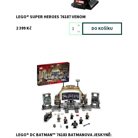
LEGO® SUPER HEROES 76187 VENOM
2 399 Kč
Dobrodružství s Batmanem v jeho jeskyni plné funkcí
Dostupnost:
Skladem
3
Kód:
9480
Značka:
LEGO
LEGO® DC BATMAN™ 76183 BATMANOVA JESKYNĚ: