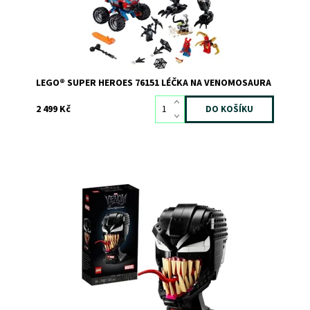
LEGO® SUPER HEROES 76151 LÉČKA NA VENOMOSAURA
2 499 Kč
Postavte si Venoma, mimozemšťana se zuby ostřejšími
než břitva
Dostupnost:
Skladem
>3
Kód:
8857
Značka:
LEGO