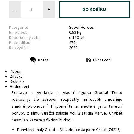
-
+
Kategorie:
Super Heroes
Hmotnost:
0.53 kg
Doporučený věk:
od 10 let
Počet dílků:
476
Rok vydání:
2022
Hlídat cenu
Dotaz
Tisk
Popis
Značka
Diskuze
Hodnocení
Postavte a vystavte si vlastní figurku Groota! Tento
rozkošný, ale zároveň rozpustilý mrňousek umožňuje
snadné polohování. Připomeňte si některé jeho taneční
pohyby z filmu Strážci galaxie Vol. 2 studia Marvel. Chybět
nesmí ani kazeta s fiktivní hudbou!
Pohyblivý malý Groot – Stavebnice Já jsem Groot (76217)