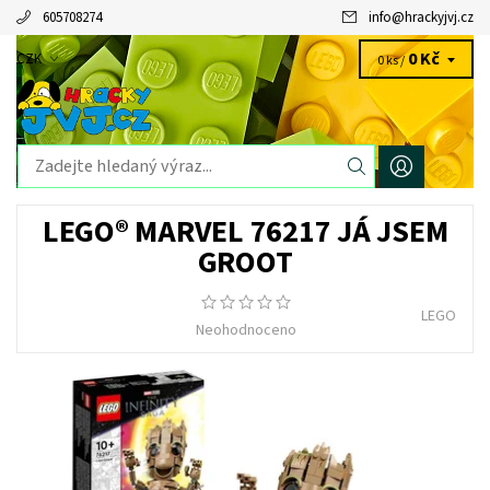
605708274
info
@
hrackyjvj.cz
0 Kč
CZK
0 ks /
LEGO® MARVEL 76217 JÁ JSEM
GROOT
LEGO
Neohodnoceno