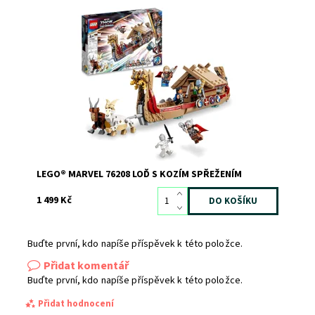
Kultovní hrdinové na palubě Thorovy létající lodi
Dostupnost:
Skladem
3
Kód:
10740
Značka:
LEGO
LEGO® MARVEL 76208 LOĎ S KOZÍM SPŘEŽENÍM
1 499 Kč
Buďte první, kdo napíše příspěvek k této položce.
Přidat komentář
Buďte první, kdo napíše příspěvek k této položce.
Přidat hodnocení