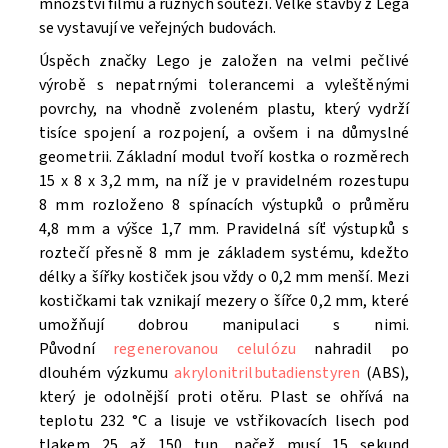
množství filmů a různých soutěží. V
elké stavby z Lega
se vystavují ve veřejných budovách.
Úspěch značky Lego je založen na velmi pečlivé
výrobě s nepatrnými tolerancemi a vyleštěnými
povrchy, na vhodně zvoleném plastu, který vydrží
tisíce spojení a rozpojení, a ovšem i na důmyslné
geometrii. Základní modul tvoří kostka o rozměrech
15 x 8 x 3,2 mm, na níž je v pravidelném rozestupu
8 mm rozloženo 8 spínacích výstupků o průměru
4,8 mm a výšce 1,7 mm. Pravidelná síť výstupků s
roztečí přesně 8 mm je základem systému, kdežto
délky a šířky kostiček jsou vždy o 0,2 mm menší. Mezi
kostičkami tak vznikají mezery o šířce 0,2 mm, které
umožňují dobrou manipulaci s nimi.
Původní
regenerovanou celulózu
nahradil po
dlouhém výzkumu
akrylonitrilbutadienstyren
(ABS),
který je odolnější proti otěru. Plast se ohřívá na
teplotu 232 °C a lisuje ve vstřikovacích lisech pod
tlakem 25 až 150 tun, načež musí 15 sekund