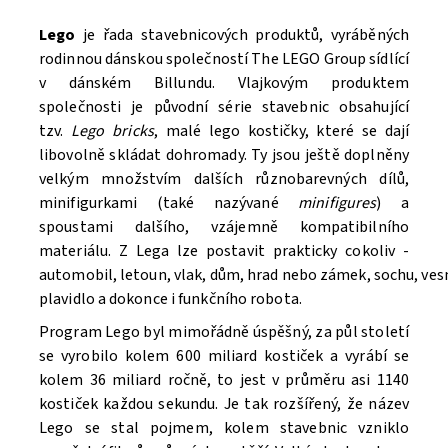
Lego
je řada stavebnicových produktů, vyráběných
rodinnou dánskou společností The LEGO Group sídlící
v dánském Billundu. Vlajkovým produktem
společnosti je původní série stavebnic obsahující
tzv.
Lego bricks
, malé lego kostičky, které se dají
libovolně skládat dohromady. Ty jsou ještě doplněny
velkým množstvím dalších různobarevných dílů,
minifigurkami (také nazývané
minifigures
) a
spoustami dalšího, vzájemně kompatibilního
materiálu. Z Lega lze postavit prakticky cokoliv -
automobil, letoun, vlak, dům, hrad nebo zámek, sochu, ve
Souhlasím se
Zpracováním osobních údajů.
plavidlo a dokonce i funkčního robota.
Program Lego byl mimořádně úspěšný, za půl století
se vyrobilo kolem 600 miliard kostiček a vyrábí se
kolem 36 miliard ročně, to jest v průměru asi 1140
kostiček každou sekundu. Je tak rozšířený, že název
Lego se stal pojmem, kolem stavebnic vzniklo