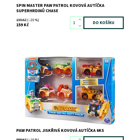
SPIN MASTER PAW PATROL KOVOVÁ AUTÍČKA
SUPERHRDINŮ CHASE
199 Kč
(–20 %)
159 Kč
Dostupnost:
Skladem
2
Kód:
8066
Značka:
SPIN MASTER
PAW PATROL JISKŘIVÁ KOVOVÁ AUTÍČKA 6KS
899 Kč
(–16 %)