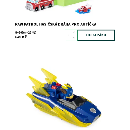
PAW PATROL HASIČSKÁ DRÁHA PRO AUTÍČKA
849 Kč
(–23 %)
649 Kč
Vyber si do své sbírky kovové autíčko s Chasem!
Dostupnost:
Skladem
3
Kód:
9091
Značka:
SPIN MASTER