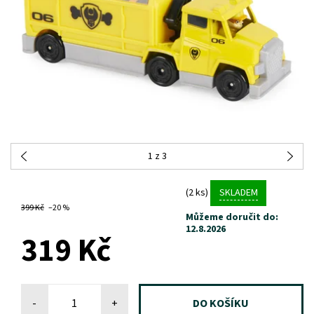
1
z 3
(2 ks)
SKLADEM
399 Kč
–20 %
Můžeme doručit do:
12.8.2026
319 Kč
-
+