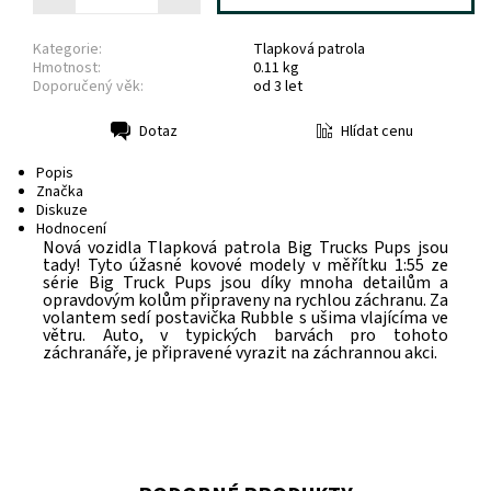
Kategorie:
Tlapková patrola
Hmotnost:
0.11 kg
Doporučený věk:
od 3 let
Hlídat cenu
Dotaz
Tisk
Popis
Značka
Diskuze
Hodnocení
Nová vozidla Tlapková patrola Big Trucks Pups jsou
tady! Tyto úžasné kovové modely v měřítku 1:55 ze
série Big Truck Pups jsou díky mnoha detailům a
opravdovým kolům připraveny na rychlou záchranu. Za
volantem sedí postavička Rubble s ušima vlajícíma ve
větru.
Auto, v typických barvách pro tohoto
záchranáře, je připravené vyrazit na záchrannou akci.