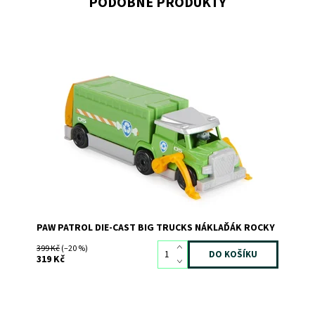
PODOBNÉ PRODUKTY
Dostupnost:
Skladem
1
Kód:
10428
Značka:
SPIN MASTER
PAW PATROL DIE-CAST BIG TRUCKS NÁKLAĎÁK ROCKY
399 Kč
(–20 %)
319 Kč