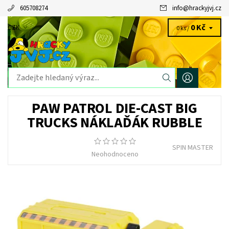
605708274
info
@
hrackyjvj.cz
0 Kč
CZK
0 ks /
PAW PATROL DIE-CAST BIG
TRUCKS NÁKLAĎÁK RUBBLE
SPIN MASTER
Neohodnoceno