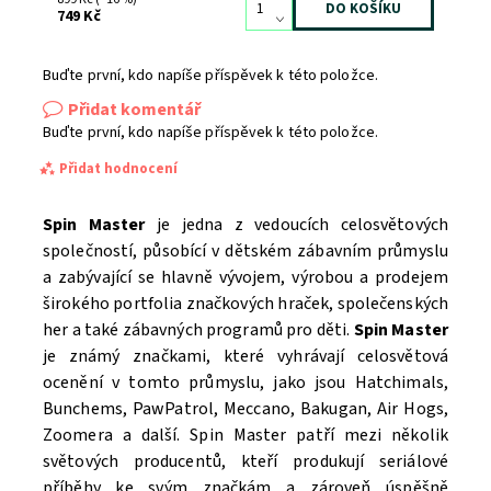
749 Kč
Buďte první, kdo napíše příspěvek k této položce.
Přidat komentář
Buďte první, kdo napíše příspěvek k této položce.
Přidat hodnocení
Spin Master
je jedna z vedoucích celosvětových
společností, působící v dětském zábavním průmyslu
a zabývající se hlavně vývojem, výrobou a prodejem
širokého portfolia značkových hraček, společenských
her a také zábavných programů pro děti.
Spin Master
je známý značkami, které vyhrávají celosvětová
ocenění v tomto průmyslu, jako jsou Hatchimals,
Bunchems, PawPatrol, Meccano, Bakugan, Air Hogs,
Zoomera a další. Spin Master patří mezi několik
světových producentů, kteří produkují seriálové
příběhy ke svým značkám a zároveň úspěšně