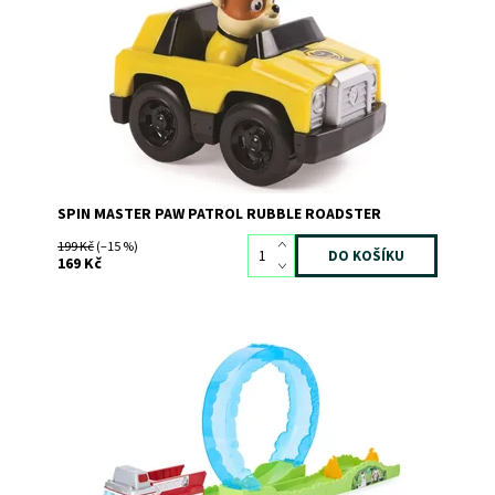
Rubble
Dostupnost:
Skladem
1
Kód:
6177
Značka:
SPIN MASTER
SPIN MASTER PAW PATROL RUBBLE ROADSTER
199 Kč
(–15 %)
169 Kč
Uhas děsivý oheň a zachraň městečko s Marshallem z
Tlapkové Patroly!
Dostupnost:
Skladem
>3
Kód:
7049
Značka:
SPIN MASTER