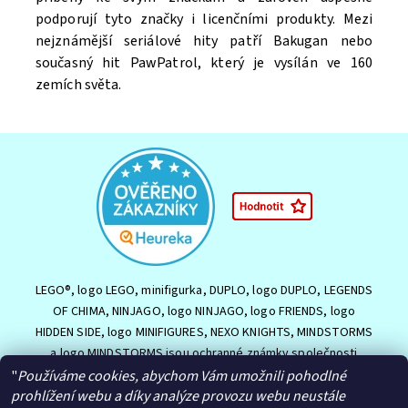
Souhlasím se
Zpracováním osobních údajů.
podporují tyto značky i licenčními produkty. Mezi
nejznámější seriálové hity patří Bakugan nebo
současný hit PawPatrol, který je vysílán ve 160
zemích světa.
LEGO®, logo LEGO, minifigurka, DUPLO, logo DUPLO, LEGENDS
OF CHIMA, NINJAGO, logo NINJAGO, logo FRIENDS, logo
HIDDEN SIDE, logo MINIFIGURES, NEXO KNIGHTS, MINDSTORMS
a logo MINDSTORMS jsou ochranné známky společnosti
LEGO Group nebo jsou chráněny autorským právem LEGO
"
Používáme cookies, abychom Vám umožnili pohodlné
Group. ©2026 The LEGO Group.
prohlížení webu a díky analýze provozu webu neustále