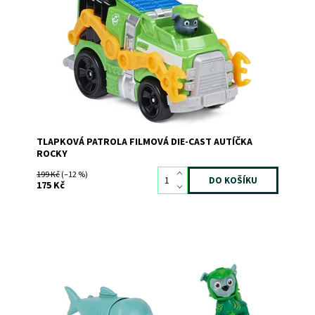
Kód:
9921
Značka:
SPIN MASTER
TLAPKOVÁ PATROLA FILMOVÁ DIE-CAST AUTÍČKA
ROCKY
199 Kč
(–12 %)
175 Kč
Dostupnost:
Skladem
>3
Kód:
10824
Značka:
SPIN MASTER