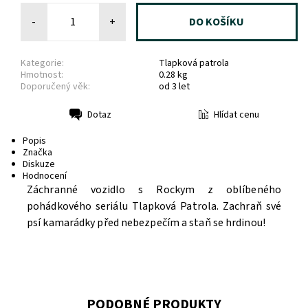
-
+
Kategorie:
Tlapková patrola
Hmotnost:
0.28 kg
Doporučený věk:
od 3 let
Hlídat cenu
Dotaz
Tisk
Popis
Značka
Diskuze
Hodnocení
Záchranné vozidlo s Rockym z oblíbeného
pohádkového seriálu Tlapková Patrola. Zachraň své
psí kamarádky před nebezpečím a staň se hrdinou!
PODOBNÉ PRODUKTY