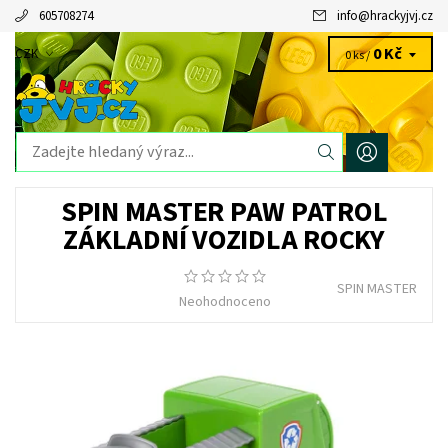
605708274
info
@
hrackyjvj.cz
0 Kč
CZK
0 ks /
SPIN MASTER PAW PATROL
ZÁKLADNÍ VOZIDLA ROCKY
SPIN MASTER
Neohodnoceno