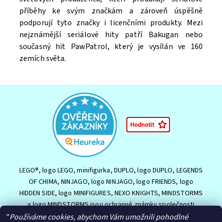
příběhy ke svým značkám a zároveň úspěšně
Souhlasím se
Zpracováním osobních údajů.
podporují tyto značky i licenčními produkty. Mezi
nejznámější seriálové hity patří Bakugan nebo
současný hit PawPatrol, který je vysílán ve 160
zemích světa.
LEGO®, logo LEGO, minifigurka, DUPLO, logo DUPLO, LEGENDS
OF CHIMA, NINJAGO, logo NINJAGO, logo FRIENDS, logo
HIDDEN SIDE, logo MINIFIGURES, NEXO KNIGHTS, MINDSTORMS
a logo MINDSTORMS jsou ochranné známky společnosti
LEGO Group nebo jsou chráněny autorským právem LEGO
"
Používáme cookies, abychom Vám umožnili pohodlné