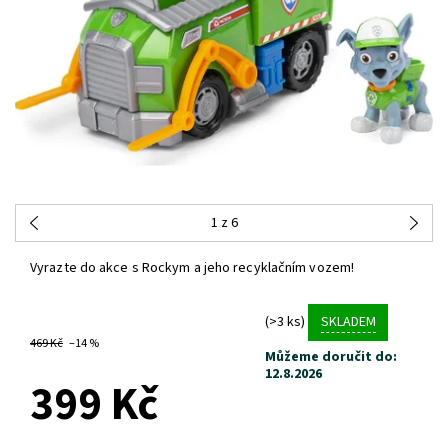
1
z 6
Vyrazte do akce s Rockym a jeho recyklačním vozem!
(>3 ks)
SKLADEM
469 Kč
–14 %
Můžeme doručit do:
12.8.2026
399 Kč