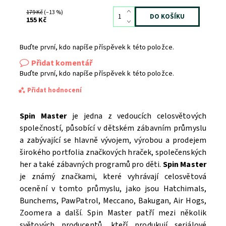
179 Kč
(–13 %)
155 Kč
Buďte první, kdo napíše příspěvek k této položce.
Přidat komentář
Buďte první, kdo napíše příspěvek k této položce.
Přidat hodnocení
Spin Master
je jedna z vedoucích celosvětových
společností, působící v dětském zábavním průmyslu
a zabývající se hlavně vývojem, výrobou a prodejem
širokého portfolia značkových hraček, společenských
her a také zábavných programů pro děti.
Spin Master
je známý značkami, které vyhrávají celosvětová
ocenění v tomto průmyslu, jako jsou Hatchimals,
Bunchems, PawPatrol, Meccano, Bakugan, Air Hogs,
Zoomera a další. Spin Master patří mezi několik
světových producentů, kteří produkují seriálové