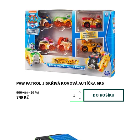
Dostupnost:
Skladem
2
Kód:
8066
Značka:
SPIN MASTER
PAW PATROL JISKŘIVÁ KOVOVÁ AUTÍČKA 6KS
899 Kč
(–16 %)
749 Kč
Dostupnost:
Skladem
1