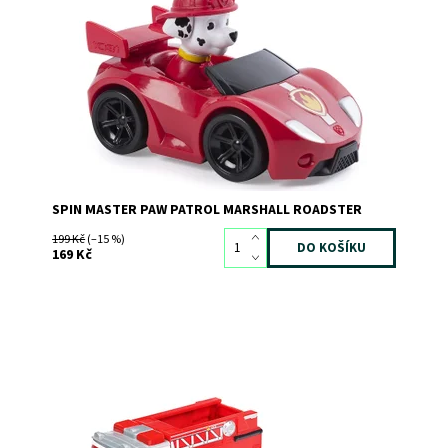
Záchranářské autíčko Tlapkové patroly a psí záchranář
Marshall
Dostupnost:
Skladem
2
Kód:
6192
Značka:
SPIN MASTER
SPIN MASTER PAW PATROL MARSHALL ROADSTER
199 Kč
(–15 %)
169 Kč
Dostupnost:
Skladem
>3
Kód:
10053
Značka:
SPIN MASTER