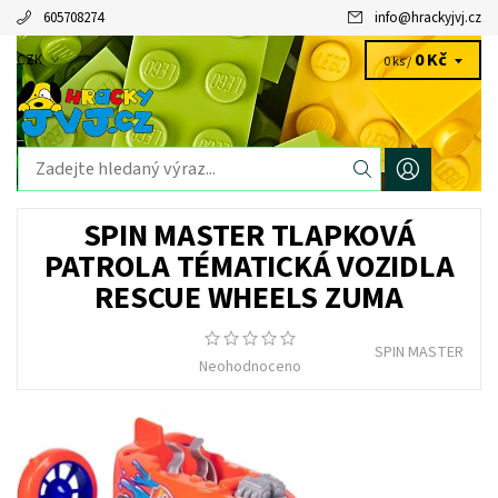
605708274
info
@
hrackyjvj.cz
0 Kč
CZK
0 ks /
SPIN MASTER TLAPKOVÁ
PATROLA TÉMATICKÁ VOZIDLA
RESCUE WHEELS ZUMA
SPIN MASTER
Neohodnoceno