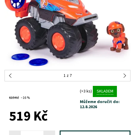
1
z 7
(>3 ks)
SKLADEM
619 Kč
–16 %
Můžeme doručit do:
12.8.2026
519 Kč