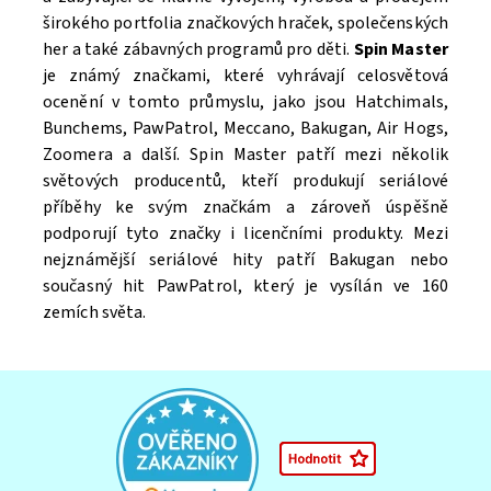
širokého portfolia značkových hraček, společenských
her a také zábavných programů pro děti.
Spin Master
je známý značkami, které vyhrávají celosvětová
ocenění v tomto průmyslu, jako jsou Hatchimals,
Bunchems, PawPatrol, Meccano, Bakugan, Air Hogs,
Zoomera a další. Spin Master patří mezi několik
světových producentů, kteří produkují seriálové
příběhy ke svým značkám a zároveň úspěšně
Souhlasím se
Zpracováním osobních údajů.
podporují tyto značky i licenčními produkty. Mezi
nejznámější seriálové hity patří Bakugan nebo
současný hit PawPatrol, který je vysílán ve 160
zemích světa.