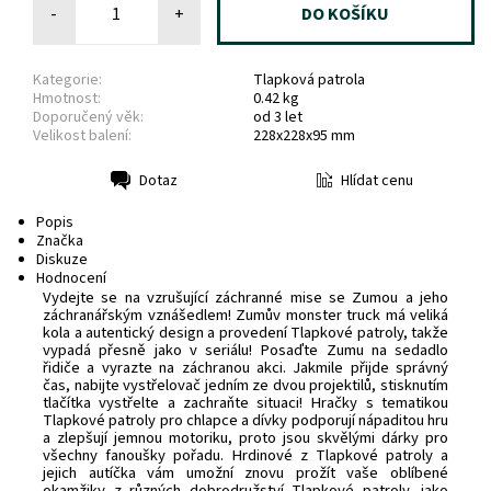
-
+
Kategorie:
Tlapková patrola
Hmotnost:
0.42 kg
Doporučený věk:
od 3 let
Velikost balení:
228x228x95 mm
Hlídat cenu
Dotaz
Tisk
Popis
Značka
Diskuze
Hodnocení
Vydejte se na vzrušující záchranné mise se Zumou a jeho
záchranářským vznášedlem! Zumův monster truck má veliká
kola a autentický design a provedení Tlapkové patroly, takže
vypadá přesně jako v seriálu! Posaďte Zumu na sedadlo
řidiče a vyrazte na záchranou akci. Jakmile přijde správný
čas, nabijte vystřelovač jedním ze dvou projektilů, stisknutím
tlačítka vystřelte a zachraňte situaci! Hračky s tematikou
Tlapkové patroly pro chlapce a dívky podporují nápaditou hru
a zlepšují jemnou motoriku, proto jsou skvělými dárky pro
všechny fanoušky pořadu. Hrdinové z Tlapkové patroly a
jejich autíčka vám umožní znovu prožít vaše oblíbené
okamžiky z různých dobrodružství Tlapkové patroly, jako