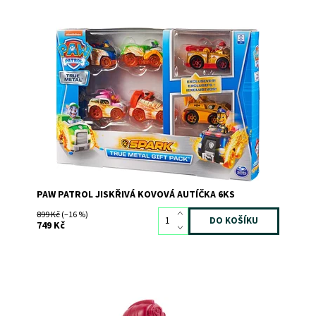
Dostupnost:
Skladem
2
Kód:
8066
Značka:
SPIN MASTER
PAW PATROL JISKŘIVÁ KOVOVÁ AUTÍČKA 6KS
899 Kč
(–16 %)
749 Kč