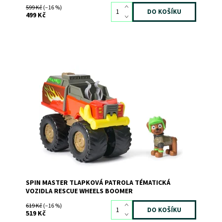
599 Kč
(–16 %)
499 Kč
Dostupnost:
Skladem
>3
Kód:
12000
Značka:
SPIN MASTER
SPIN MASTER TLAPKOVÁ PATROLA TÉMATICKÁ
VOZIDLA RESCUE WHEELS BOOMER
619 Kč
(–16 %)
519 Kč