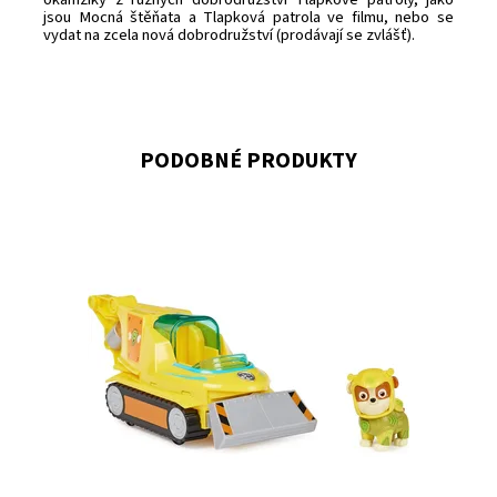
jsou Mocná štěňata a Tlapková patrola ve filmu, nebo se
vydat na zcela nová dobrodružství (prodávají se zvlášť).
PODOBNÉ PRODUKTY
Dostupnost:
Skladem
>3
Kód:
10806
Značka:
SPIN MASTER