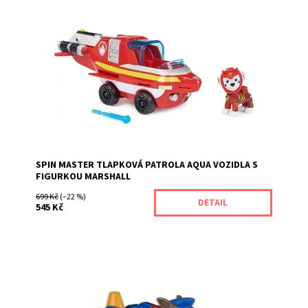
Dostupnost:
Momentálně nedostupné
Kód:
10794
Značka:
SPIN MASTER
SPIN MASTER TLAPKOVÁ PATROLA AQUA VOZIDLA S
FIGURKOU MARSHALL
699 Kč
(–22 %)
DETAIL
545 Kč
Vyber si do své sbírky kovové autíčko s Chasem!