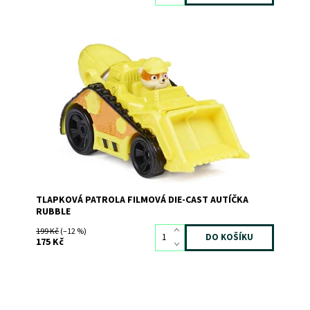
Dostupnost:
Skladem
2
Kód:
9924
Značka:
SPIN MASTER
TLAPKOVÁ PATROLA FILMOVÁ DIE-CAST AUTÍČKA
RUBBLE
199 Kč
(–12 %)
175 Kč