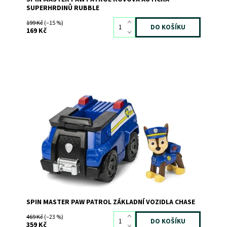
SUPERHRDINŮ RUBBLE
199 Kč
(–15 %)
169 Kč
Vyrazte do akce s Chasem!
Dostupnost:
Skladem
>3
Kód:
6575
Značka:
SPIN MASTER
SPIN MASTER PAW PATROL ZÁKLADNÍ VOZIDLA CHASE
469 Kč
(–23 %)
359 Kč