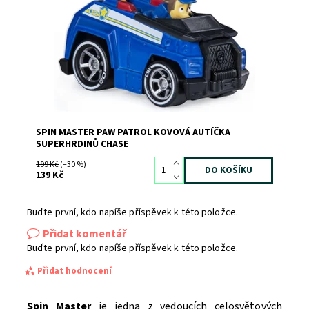
Dostupnost:
Skladem
>3
Kód:
6587
Značka:
SPIN MASTER
SPIN MASTER PAW PATROL KOVOVÁ AUTÍČKA
SUPERHRDINŮ CHASE
199 Kč
(–30 %)
139 Kč
Buďte první, kdo napíše příspěvek k této položce.
Přidat komentář
Buďte první, kdo napíše příspěvek k této položce.
Přidat hodnocení
Spin Master
je jedna z vedoucích celosvětových