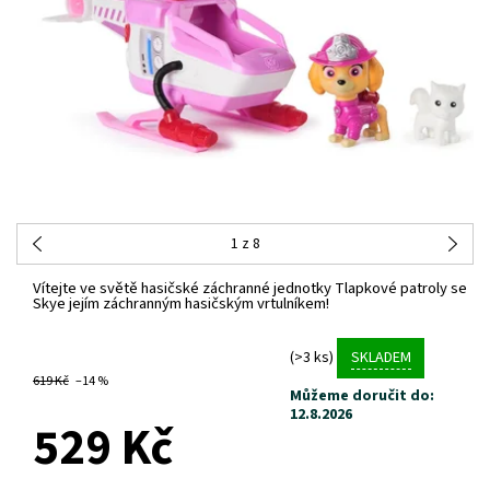
1
z 8
Vítejte ve světě hasičské záchranné jednotky Tlapkové patroly se
Skye jejím záchranným hasičským vrtulníkem!
(>3 ks)
SKLADEM
619 Kč
–14 %
Můžeme doručit do:
12.8.2026
529 Kč