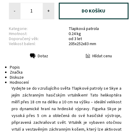
-
+
Kategorie:
Tlapková patrola
Hmotnost:
0.24 kg
Doporučený věk:
od 3 let
Velikost balení:
205x252x83 mm
Hlídat cenu
Dotaz
Tisk
Popis
Značka
Diskuze
Hodnocení
Vydejte se do vzrušujícího světa Tlapkové patroly se Skye a
jejím záchranným hasičským vrtulníkem! Tato helikoptéra
měří přes 18 cm na délku a 10 cm na výšku – ideální velikost
pro dynamické hraní na hrdinské výpravy. Figurka Skye je
vysoká přes 5 cm a oblečená do své hasičské výstroje,
připravená zachraňovat svět. Vrtulník je vybaven otočnou
vrtulí a vestavěným záchranným košem, který lze aktivovat