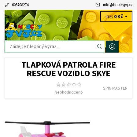
605708274
info
@
hrackyjvj.cz
0 Kč
CZK
0 ks /
TLAPKOVÁ PATROLA FIRE
RESCUE VOZIDLO SKYE
SPIN MASTER
Neohodnoceno