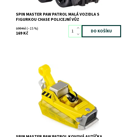
SPIN MASTER PAW PATROL MALÁ VOZIDLA S
FIGURKOU CHASE POLICEJNÍ VŮZ
199 Kč
(–15 %)
169 Kč
Vyber si do své sbírky kovové autíčko s Rubblem!
Dostupnost:
Skladem
2
Kód:
9076
Značka:
SPIN MASTER
SPIN MASTER PAW PATROL KOVOVÁ AUTÍČKA