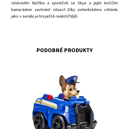
stisknutím tlačítka a společně se Skye a jejím kočičím
kamarádem zachránit situaci! Díky autentickému vzhledu
jako v seriálu je hra ještě realističtější.
PODOBNÉ PRODUKTY
Psí záchranář Chase ve svém policejním autíčku
Dostupnost:
Skladem
3
Kód:
5472
Značka:
SPIN MASTER