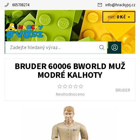
605708274
info
@
hrackyjvj.cz
0 Kč
CZK
0 ks /
BRUDER 60006 BWORLD MUŽ
MODRÉ KALHOTY
BRUDER
Neohodnoceno