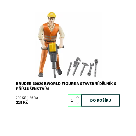
Bworld Stavební dělník s příslušenstvím
Dostupnost:
Skladem
2
Kód:
1621
Značka:
BRUDER
BRUDER 60020 BWORLD FIGURKA STAVEBNÍ DĚLNÍK S
PŘÍSLUŠENSTVÍM
299 Kč
(–26 %)
219 Kč