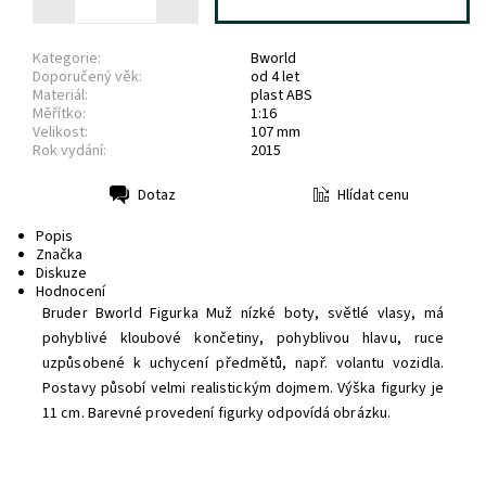
Kategorie:
Bworld
Doporučený věk:
od 4 let
Materiál:
plast ABS
Měřítko:
1:16
Velikost:
107 mm
Rok vydání:
2015
Hlídat cenu
Dotaz
Tisk
Popis
Značka
Diskuze
Hodnocení
Bruder Bworld Figurka Muž nízké boty, světlé vlasy, má
pohyblivé kloubové končetiny, pohyblivou hlavu, ruce
uzpůsobené k uchycení předmětů, např. volantu vozidla.
Postavy působí velmi realistickým dojmem. Výška figurky je
11 cm. Barevné provedení figurky odpovídá obrázku.