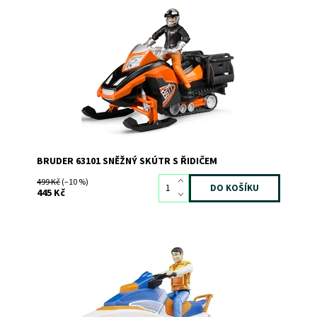
Sněžný skútr s řidičem
Dostupnost:
Skladem
>3
Kód:
2193
Značka:
BRUDER
BRUDER 63101 SNĚŽNÝ SKÚTR S ŘIDIČEM
499 Kč
(–10 %)
445 Kč
Vodní skútr Seamaxx s figurkou
Dostupnost:
Skladem
2
Kód:
2849
Značka:
BRUDER