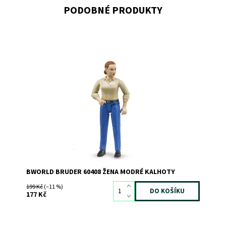
PODOBNÉ PRODUKTY
Bworld Figurka ženy v modrých kalhotách
Dostupnost:
Skladem
>3
Kód:
2601
Značka:
BRUDER
BWORLD BRUDER 60408 ŽENA MODRÉ KALHOTY
199 Kč
(–11 %)
177 Kč