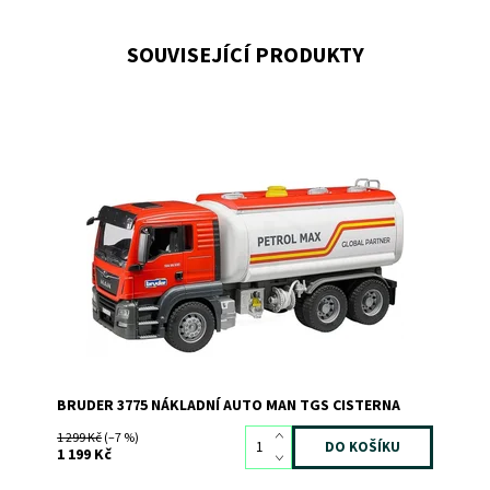
SOUVISEJÍCÍ PRODUKTY
Nákladní auto MAN TGS cisterna
Dostupnost:
Skladem
2
Kód:
2589
Značka:
BRUDER
BRUDER 3775 NÁKLADNÍ AUTO MAN TGS CISTERNA
1 299 Kč
(–7 %)
1 199 Kč