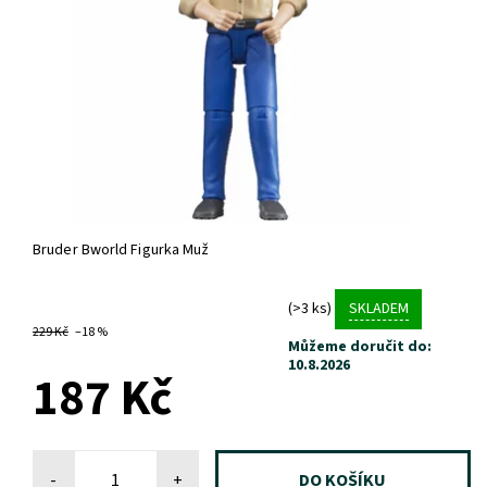
Bruder Bworld Figurka Muž
(>3 ks)
SKLADEM
229 Kč
–18 %
Můžeme doručit do:
10.8.2026
187 Kč
-
+