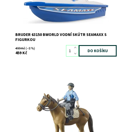
BRUDER 63150 BWORLD VODNÍ SKÚTR SEAMAXX S
FIGURKOU
499 Kč
(–8 %)
459 Kč
Kůň s figurkou policisty s příslušenstvím
Dostupnost:
Skladem
3
Kód:
6797
Značka:
BRUDER