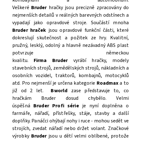
kombajnům a automobilům.
Veškeré
Bruder
hračky jsou precizně zpracovány do
nejmenších detailů v reálných barevných odstínech a
vypadají jako opravdové stroje. Součástí mnoha
Bruder hraček
jsou opravdové funkční části, které
Souhlasím se
Zpracováním osobních údajů.
dokreslují skutečnost a požitek ze hry. Kvalitní,
pružný, lesklý, odolný a hlavně nezávadný ABS plast
potvrzuje německou
kvalitu.
Firma Bruder
vyrábí hračky, modely
stavebních strojů, zemědělských strojů, nákladních a
osobních vozidel, traktorů, kombajnů, motocyklů
atd. Pro nejmenší je určena kategorie
Roadmax
a to
již od 2 let.
Bworld
zase představuje to, co
hračkám Bruder dosud chybělo. Velmi
úspěšná
Bruder Profi série
je nyní doplněna o
farmáře, nářadí, přístřešky, stáje, stavby a další
doplňky. Panáčci ohýbají nohy i ruce - mohou sedět ve
strojích, zvedat nářadí nebo držet volant. Značkové
výrobky
Bruder
jsou u dětí velmi oblíbené, protože