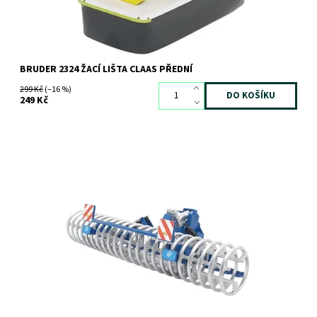
BRUDER 2324 ŽACÍ LIŠTA CLAAS PŘEDNÍ
299 Kč
(–16 %)
249 Kč
Kultivátor Lemken VarioPack
Dostupnost:
Skladem
3 ks
Kód:
543
Značka:
BRUDER