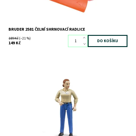
BRUDER 2581 ČELNÍ SHRNOVACÍ RADLICE
189 Kč
(–21 %)
149 Kč
Bworld Figurka ženy v modrých kalhotách
Dostupnost:
Skladem
>3 ks
Kód:
2601
Značka:
BRUDER