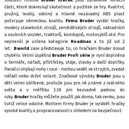
Součástí mnoha
Bruder hraček
jsou opravdové funkční
části, které dokreslují skutečnost a požitek ze hry. Kvalitní,
pružný, lesklý, odolný a hlavně nezávadný ABS plast
potvrzuje německou kvalitu.
Firma Bruder
vyrábí hračky,
modely stavebních strojů, zemědělských strojů, nákladních
a osobních vozidel, traktorů, kombajnů, motocyklů atd. Pro
nejmenší je určena kategorie
Roadmax
a to již od 2
let.
Bworld
zase představuje to, co hračkám Bruder dosud
chybělo. Velmi úspěšná
Bruder Profi série
je nyní doplněna
o farmáře, nářadí, přístřešky, stáje, stavby a další doplňky.
Panáčci ohýbají nohy i ruce - mohou sedět ve strojích, zvedat
nářadí nebo držet volant. Značkové výrobky
Bruder
jsou u
dětí velmi oblíbené, protože jsou pro ně známé z reálného
světa a v měřítku 1:16 jim bezvadně padnou do
ruky.
Bruder
hračky můžete použít jak doma, tak venku, jsou
totiž velice odolné. Mottem firmy Bruder je vyrábět hračky
vysoké kvality a propracovanosti s ohledem na bezpečnost.