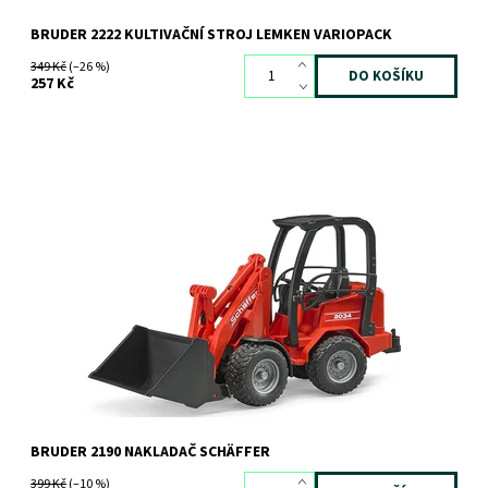
BRUDER 2222 KULTIVAČNÍ STROJ LEMKEN VARIOPACK
349 Kč
(–26 %)
257 Kč
Nakladač SCHAFFER
Dostupnost:
Skladem
>3 ks
Kód:
2576
Značka:
BRUDER
BRUDER 2190 NAKLADAČ SCHÄFFER
399 Kč
(–10 %)