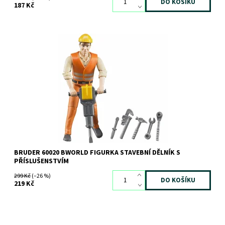
187 Kč
Bworld Stavební dělník s příslušenstvím
Dostupnost:
Skladem
2 ks
Kód:
1621
Značka:
BRUDER
BRUDER 60020 BWORLD FIGURKA STAVEBNÍ DĚLNÍK S
PŘÍSLUŠENSTVÍM
299 Kč
(–26 %)
219 Kč