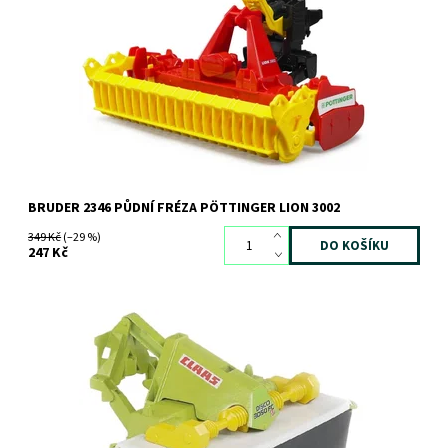
Půdní fréza Pöttinger Lion 3002
Dostupnost:
Skladem
2 ks
Kód:
1786
Značka:
BRUDER
BRUDER 2346 PŮDNÍ FRÉZA PÖTTINGER LION 3002
349 Kč
(–29 %)
247 Kč
Přední žací lišta Claas
Dostupnost:
Skladem
2 ks
Kód:
1023
Značka:
BRUDER