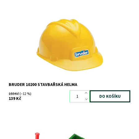
BRUDER 10200 stavbařská přilba
Dostupnost:
Skladem
3 ks
Kód:
249
Značka:
BRUDER
BRUDER 10200 STAVBAŘSKÁ HELMA
159 Kč
(–12 %)
139 Kč