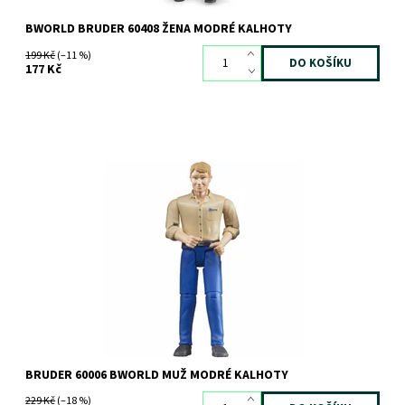
BWORLD BRUDER 60408 ŽENA MODRÉ KALHOTY
199 Kč
(–11 %)
177 Kč
Bruder Bworld Figurka Muž
Dostupnost:
Skladem
>3 ks
Kód:
1989
Značka:
BRUDER
BRUDER 60006 BWORLD MUŽ MODRÉ KALHOTY
229 Kč
(–18 %)