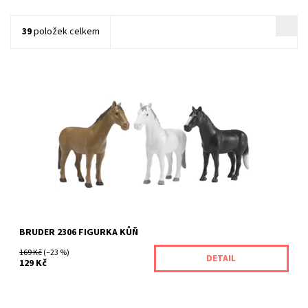
39
položek celkem
Vyberte si toho správného koníka! Černý, bílý nebo hnědý?
Dostupnost:
Skladem
Kód:
283/CER
Značka:
BRUDER
BRUDER 2306 FIGURKA KŮŇ
169 Kč
(–23 %)
DETAIL
129 Kč