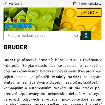
605708274
info
@
hrackyjvj.cz
0 Kč
CZK
0 ks /
BRUDER
Bruder
je německá firma sídlící ve Fürthu, s továrnou v
městečku Burgfarrnbach, kde se dodnes, z celkového
objemu expedovaných hraček a modelů vyrábí 95% produkce.
Jejich snahou je přiblížit
modely vozidel
co nejvíce
skutečným zemědělským a stavebním strojům, traktorům,
kombajnům a automobilům. Veškeré
Bruder
hračky jsou
precizně zpracovány do nejmenších detailů v reálných
barevných odstínech a vypadají jako opravdové stroje.