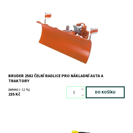
Shrnovací čelní radlice
Dostupnost:
Skladem
1 ks
Kód:
155
Značka:
BRUDER
BRUDER 2582 ČELNÍ RADLICE PRO NÁKLADNÍ AUTA A
TRAKTORY
269 Kč
(–12 %)
235 Kč