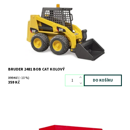
Mini nakladač BOB CATERPILAR
Dostupnost:
Skladem
2 ks
Kód:
5127
Značka:
BRUDER
BRUDER 2481 BOB CAT KOLOVÝ
399 Kč
(–10 %)
359 Kč
Dostupnost:
Skladem
2 ks
Kód:
5124