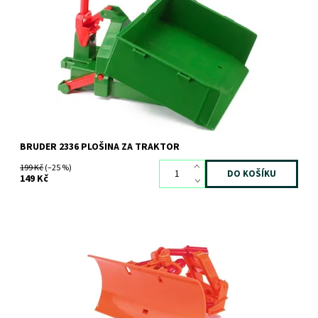
Plošina za traktor
Dostupnost:
Skladem
>3 ks
Kód:
1395
Značka:
BRUDER
BRUDER 2336 PLOŠINA ZA TRAKTOR
199 Kč
(–25 %)
149 Kč
Shrnovací čelní radlice
Dostupnost:
Skladem
3 ks
Kód:
823
Značka:
BRUDER