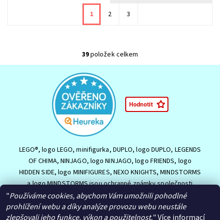
1
2
3
39
položek celkem
LEGO®, logo LEGO, minifigurka, DUPLO, logo DUPLO, LEGENDS
OF CHIMA, NINJAGO, logo NINJAGO, logo FRIENDS, logo
HIDDEN SIDE, logo MINIFIGURES, NEXO KNIGHTS, MINDSTORMS
a logo MINDSTORMS jsou ochranné známky společnosti
LEGO Group nebo jsou chráněny autorským právem LEGO
"
Používáme cookies, abychom Vám umožnili pohodlné
Group. ©2026 The LEGO Group.
prohlížení webu a díky analýze provozu webu neustále
zlepšovali jeho funkce, výkon a použitelnost.
"
Více informací