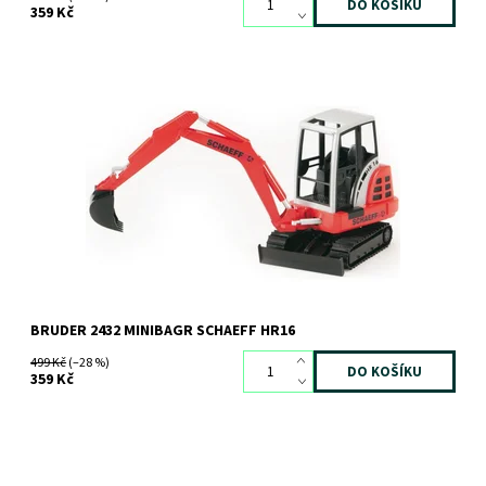
359 Kč
Minibagr SCHAEF HR16
Dostupnost:
Skladem
2 ks
Kód:
115
Značka:
BRUDER
BRUDER 2432 MINIBAGR SCHAEFF HR16
499 Kč
(–28 %)
359 Kč