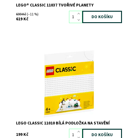
LEGO® CLASSIC 11037 TVOŘIVÉ PLANETY
699 Kč
(–11 %)
619 Kč
Stavějte, hrajte si a vystavujte ve velkém!
Dostupnost:
Skladem
>3
Kód:
6386
Značka:
LEGO
LEGO CLASSIC 11010 BÍLÁ PODLOŽKA NA STAVĚNÍ
199 Kč