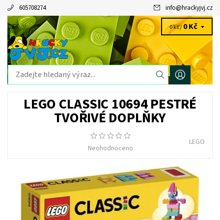
605708274
info
@
hrackyjvj.cz
0 Kč
CZK
0 ks /
LEGO CLASSIC 10694 PESTRÉ
TVOŘIVÉ DOPLŇKY
LEGO
Neohodnoceno