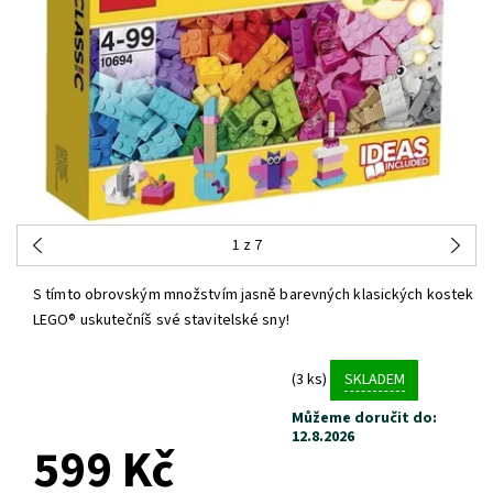
1
z 7
S tímto obrovským množstvím jasně barevných klasických kostek
LEGO® uskutečníš své stavitelské sny!
(3 ks)
SKLADEM
Můžeme doručit do:
12.8.2026
599 Kč