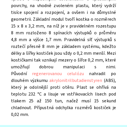
povrchy, na vhodně zvoleném plastu, který vydrží
tisíce spojení a rozpojení, a ovšem i na důmyslné
geometrii. Základní modul tvoří kostka o rozměrech
15 x 8 x 3,2 mm, na níž je v pravidelném rozestupu
8 mm rozloženo 8 spínacích výstupků o průměru
4,8 mm a výšce 1,7 mm. Pravidelná síť výstupků s
roztečí přesně 8 mm je základem systému, kdežto
délky a šířky kostiček jsou vždy o 0,2 mm menší. Mezi
kostičkami tak vznikají mezery o šířce 0,2 mm, které
umožňují dobrou manipulaci s nimi.
Původní
regenerovanou celulózu
nahradil po
dlouhém výzkumu
akrylonitrilbutadienstyren
(ABS),
který je odolnější proti otěru. Plast se ohřívá na
teplotu 232 °C a lisuje ve vstřikovacích lisech pod
tlakem 25 až 150 tun, načež musí 15 sekund
chladnout. Přípustná odchylka rozměrů kostiček je
0,02 mm.