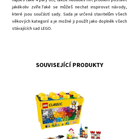
najdeš také 4 páry očí, takže nebudeš mít problém postavit
jakékoliv zvíře.Také se můžeš nechat inspirovat návody,
které jsou součástí sady. Sada je určená stavitelům všech
věkových kategorií a je možné ji použít jako doplněk všech
stávajících sad LEGO.
SOUVISEJÍCÍ PRODUKTY
S tímto obrovským boxem plným klasických kostek
LEGO® zažiješ spoustu zábavy!
Dostupnost:
Skladem
3
Kód:
1949
Značka:
LEGO