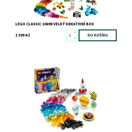
LEGO CLASSIC 10698 VELKÝ KREATIVNÍ BOX
1 399 Kč
Postavte si z kostek LEGO® vlastní sluneční soustavu a
vesmír
Dostupnost:
Skladem
2
Kód:
11370
Značka:
LEGO