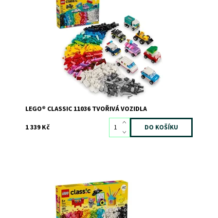
Postavte a upravte si policejní auto a další vozidla z
kostek LEGO®
Dostupnost:
Skladem
3
Kód:
11367
Značka:
LEGO
LEGO® CLASSIC 11036 TVOŘIVÁ VOZIDLA
1 339 Kč
Rozprouděte kreativní zábavu se stavebnicí LEGO®
Classic Kreativní veselá krabička
Dostupnost:
Skladem
2