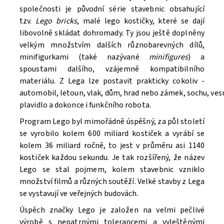
společnosti je původní série stavebnic obsahující
tzv.
Lego bricks
, malé lego kostičky, které se dají
libovolně skládat dohromady. Ty jsou ještě doplněny
velkým množstvím dalších různobarevných dílů,
minifigurkami (také nazývané
minifigures
) a
spoustami dalšího, vzájemně kompatibilního
materiálu. Z Lega lze postavit prakticky cokoliv -
automobil, letoun, vlak, dům, hrad nebo zámek, sochu, ve
Souhlasím se
Zpracováním osobních údajů.
plavidlo a dokonce i funkčního robota.
Program Lego byl mimořádně úspěšný, za půl století
se vyrobilo kolem 600 miliard kostiček a vyrábí se
kolem 36 miliard ročně, to jest v průměru asi 1140
kostiček každou sekundu. Je tak rozšířený, že název
Lego se stal pojmem, kolem stavebnic vzniklo
množství filmů a různých soutěží. V
elké stavby z Lega
se vystavují ve veřejných budovách.
Úspěch značky Lego je založen na velmi pečlivé
výrobě s nepatrnými tolerancemi a vyleštěnými