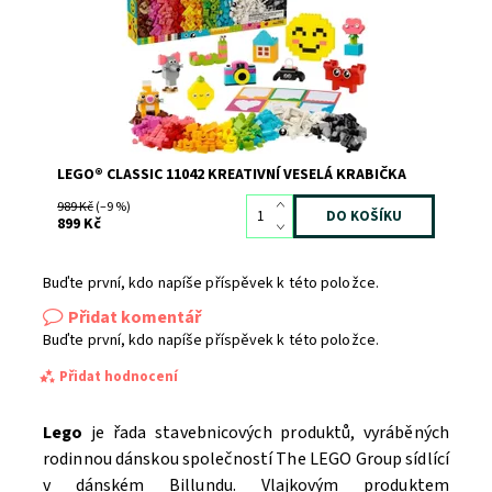
Kód:
12105
Značka:
LEGO
LEGO® CLASSIC 11042 KREATIVNÍ VESELÁ KRABIČKA
989 Kč
(–9 %)
899 Kč
Buďte první, kdo napíše příspěvek k této položce.
Přidat komentář
Buďte první, kdo napíše příspěvek k této položce.
Přidat hodnocení
Lego
je řada stavebnicových produktů, vyráběných
rodinnou dánskou společností The LEGO Group sídlící
v dánském Billundu. Vlajkovým produktem