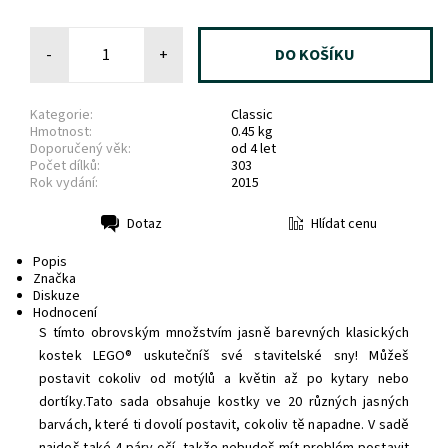
-
+
Kategorie:
Classic
Hmotnost:
0.45 kg
Doporučený věk:
od 4 let
Počet dílků:
303
Rok vydání:
2015
Hlídat cenu
Dotaz
Tisk
Popis
Značka
Diskuze
Hodnocení
S tímto obrovským množstvím jasně barevných klasických
kostek LEGO® uskutečníš své stavitelské sny! Můžeš
postavit cokoliv od motýlů a květin až po kytary nebo
dortíky.Tato sada obsahuje kostky ve 20 různých jasných
barvách, které ti dovolí postavit, cokoliv tě napadne. V sadě