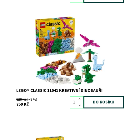
Připravte se na dobrodružství v dobách dávno minulých
se svými oblíbenými dinosaury!
Dostupnost:
Skladem
3
Kód:
12102
Značka:
LEGO
LEGO® CLASSIC 11041 KREATIVNÍ DINOSAUŘI
829 Kč
(–8 %)
759 Kč