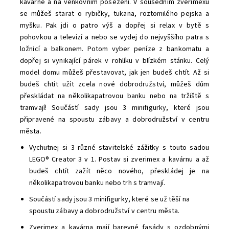
kavárně a na venkovním posezení. V sousedním zverimexu
se můžeš starat o rybičky, tukana, roztomilého pejska a
myšku. Pak jdi o patro výš a dopřej si relax v bytě s
pohovkou a televizí a nebo se vydej do nejvyššího patra s
ložnicí a balkonem. Potom vyber peníze z bankomatu a
dopřej si vynikající párek v rohlíku v blízkém stánku. Celý
model domu můžeš přestavovat, jak jen budeš chtít. Až si
budeš chtít užít zcela nové dobrodružství, můžeš dům
přeskládat na několikapatrovou banku nebo na tržiště s
tramvají!
Součástí sady jsou 3 minifigurky, které jsou
připravené na spoustu zábavy a dobrodružství v centru
města.
Vychutnej si 3 různé stavitelské zážitky s touto sadou
LEGO® Creator 3 v 1. Postav si zverimex a kavárnu a až
budeš chtít zažít něco nového, přeskládej je na
několikapatrovou banku nebo trh s tramvají.
Součástí sady jsou 3 minifigurky, které se už těší na
spoustu zábavy a dobrodružství v centru města.
Zverimex a kavárna mají barevné fasády s ozdobnými