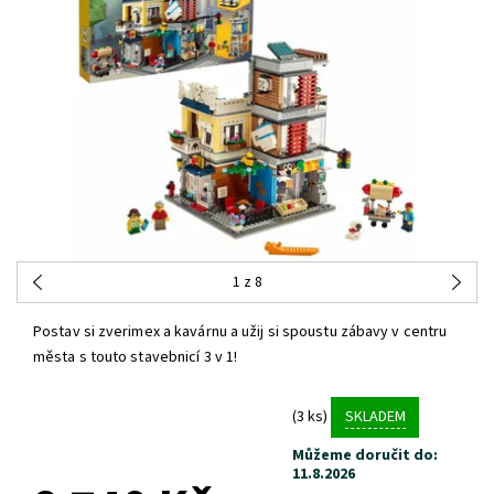
1
z 8
Postav si zverimex a kavárnu a užij si spoustu zábavy v centru
města s touto stavebnicí 3 v 1!
(3 ks)
SKLADEM
Můžeme doručit do:
11.8.2026