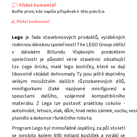
Přidat komentář
Buďte první, kdo napíše příspěvek k této položce.
Přidat hodnocení
Lego
je řada stavebnicových produktů, vyráběných
rodinnou dánskou společností The LEGO Group sídlící
v dánském Billundu. Vlajkovým produktem
společnosti je původní série stavebnic obsahující
tzv.
Lego bricks
, malé lego kostičky, které se dají
libovolně skládat dohromady. Ty jsou ještě doplněny
velkým množstvím dalších různobarevných dílů,
minifigurkami (také nazývané
minifigures
) a
spoustami dalšího, vzájemně kompatibilního
materiálu. Z Lega lze postavit prakticky cokoliv -
automobil, letoun, vlak, dům, hrad nebo zámek, sochu, ve
Souhlasím se
Zpracováním osobních údajů.
plavidlo a dokonce i funkčního robota.
Program Lego byl mimořádně úspěšný, za půl století
se vyrobilo kolem 600 miliard kostiček a vyrábí se