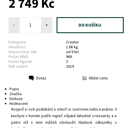
2 749 Kč
-
+
Kategorie:
Creator
Hmotnost:
1.68 kg
Doporučený věk:
od 9 let
Počet dílků:
969
Počet figurek:
3
Rok vydání:
2019
Hlídat cenu
Dotaz
Tisk
Popis
Značka
Diskuze
Hodnocení
Rozjeď si své podnikání a otevři si zverimex nebo kavárnu. V
kuchyni v horním patře napeč nějaké lahodné croissanty a o
patro níž s nimi můžeš obsloužit hladové zákazníky v