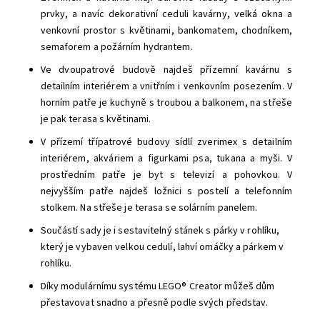
prvky, a navíc dekorativní ceduli kavárny, velká okna a
venkovní prostor s květinami, bankomatem, chodníkem,
semaforem a požárním hydrantem.
Ve dvoupatrové budově najdeš přízemní kavárnu s
detailním interiérem a vnitřním i venkovním posezením. V
horním patře je kuchyně s troubou a balkonem, na střeše
je pak terasa s květinami.
V přízemí třípatrové budovy sídlí zverimex s detailním
interiérem, akváriem a figurkami psa, tukana a myši. V
prostředním patře je byt s televizí a pohovkou. V
nejvyšším patře najdeš ložnici s postelí a telefonním
stolkem. Na střeše je terasa se solárním panelem.
Součástí sady je i sestavitelný stánek s párky v rohlíku,
který je vybaven velkou cedulí, lahví omáčky a párkem v
rohlíku.
Díky modulárnímu systému LEGO® Creator můžeš dům
přestavovat snadno a přesně podle svých představ.