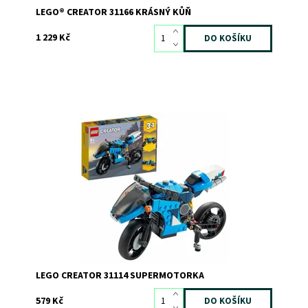
LEGO® CREATOR 31166 KRÁSNÝ KŮŇ
1 229 Kč
Zábava na závodním okruhu s parádní, přestavitelnou
supermotorkou!
Dostupnost:
Skladem
1
Kód:
7793
Značka:
LEGO
LEGO CREATOR 31114 SUPERMOTORKA
579 Kč