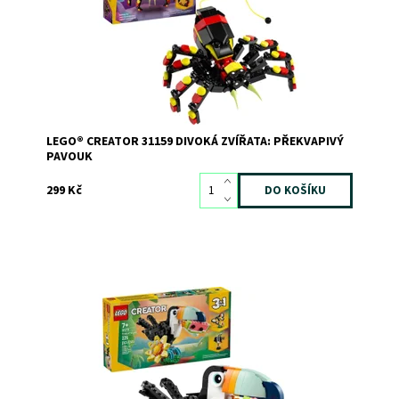
Kód:
12288
Značka:
LEGO
LEGO® CREATOR 31159 DIVOKÁ ZVÍŘATA: PŘEKVAPIVÝ
PAVOUK
299 Kč
Vydejte se na výlet na tropický ostrov a hrajte si se 3
krásnými zvířaty. Sledujte, jak přátelský tukan usedá na
větev s květinou a pochutná si na plátku melounu. Pak
model přestavte na nádherného motýla mávajícího křídly
nebo na barevnou tropickou rybu...