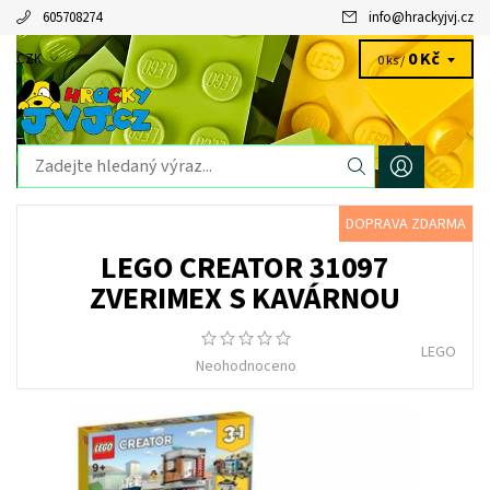
605708274
info
@
hrackyjvj.cz
0 Kč
CZK
0 ks /
DOPRAVA ZDARMA
LEGO CREATOR 31097
ZVERIMEX S KAVÁRNOU
LEGO
Neohodnoceno