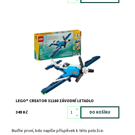
Se stavebnicí LEGO® Creator 3v1 Závodní letadlo se děti
vznesou do oblak
Dostupnost:
Skladem
>3
Kód:
12123
Značka:
LEGO
LEGO® CREATOR 31160 ZÁVODNÍ LETADLO
349 Kč
Buďte první, kdo napíše příspěvek k této položce.