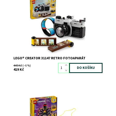
Stavebnice LEGO® Creator 3 v 1 Retro fotoaparát
Dostupnost:
Skladem
>3
Kód:
11403
Značka:
LEGO
LEGO® CREATOR 31147 RETRO FOTOAPARÁT
449 Kč
(–6 %)
419 Kč
Užijte si dobrodružství plná zábavy se 3 různými
divokými zvířaty!
Dostupnost:
Skladem
3