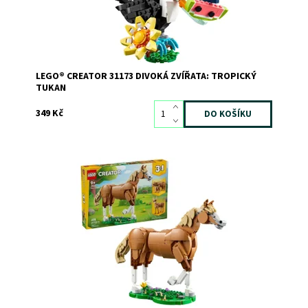
Dostupnost:
Skladem
>3
Kód:
12558
Značka:
LEGO
LEGO® CREATOR 31173 DIVOKÁ ZVÍŘATA: TROPICKÝ
TUKAN
349 Kč
Užijte si dobrodružství plná zábavy se 3 různými
úžasnými zvířaty. Sledujte, jak krásný hnědý kůň s
béžovou hřívou klusá trávou a pak se vztyčí na zadních
nohách. Pak model přestavte na hnědého medvěda,
který si hraje vedle malého vodopádu, nebo na...
Dostupnost:
Skladem
1
Kód:
12549
Značka:
LEGO