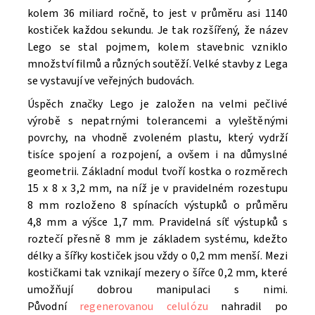
kolem 36 miliard ročně, to jest v průměru asi 1140
kostiček každou sekundu. Je tak rozšířený, že název
Lego se stal pojmem, kolem stavebnic vzniklo
množství filmů a různých soutěží. V
elké stavby z Lega
se vystavují ve veřejných budovách.
Úspěch značky Lego je založen na velmi pečlivé
výrobě s nepatrnými tolerancemi a vyleštěnými
povrchy, na vhodně zvoleném plastu, který vydrží
tisíce spojení a rozpojení, a ovšem i na důmyslné
geometrii. Základní modul tvoří kostka o rozměrech
15 x 8 x 3,2 mm, na níž je v pravidelném rozestupu
8 mm rozloženo 8 spínacích výstupků o průměru
4,8 mm a výšce 1,7 mm. Pravidelná síť výstupků s
roztečí přesně 8 mm je základem systému, kdežto
délky a šířky kostiček jsou vždy o 0,2 mm menší. Mezi
kostičkami tak vznikají mezery o šířce 0,2 mm, které
umožňují dobrou manipulaci s nimi.
Původní
regenerovanou celulózu
nahradil po