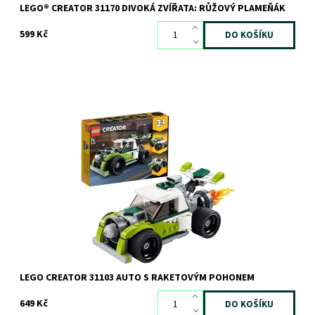
LEGO® CREATOR 31170 DIVOKÁ ZVÍŘATA: RŮŽOVÝ PLAMEŇÁK
599 Kč
Vysokorychlostní zábava s parádním modelem auta s raketovým
pohonem, který lze přestavět na další dvě vozidla!
Dostupnost:
Skladem
3 ks
Kód:
6407
Značka:
LEGO
LEGO CREATOR 31103 AUTO S RAKETOVÝM POHONEM
649 Kč