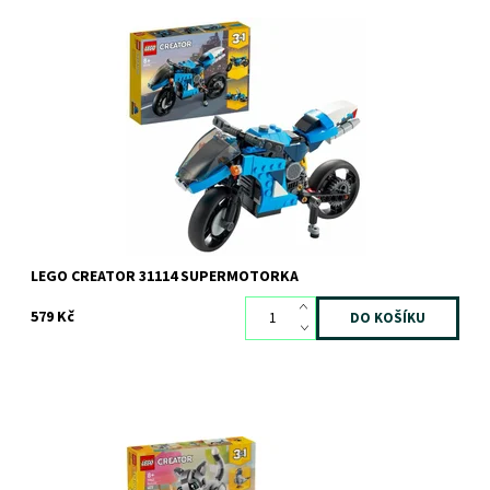
Zábava na závodním okruhu s parádní, přestavitelnou
supermotorkou!
Dostupnost:
Skladem
1 ks
Kód:
7793
Značka:
LEGO
LEGO CREATOR 31114 SUPERMOTORKA
579 Kč
Užijte si hodiny zábavného hraní se stavebnicí LEGO® Creator 3v1