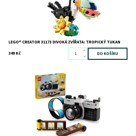
Kód:
12558
Značka:
LEGO
LEGO® CREATOR 31173 DIVOKÁ ZVÍŘATA: TROPICKÝ TUKAN
349 Kč
Stavebnice LEGO® Creator 3 v 1 Retro fotoaparát
Dostupnost:
Skladem
>3 ks
Kód:
11403
Značka:
LEGO