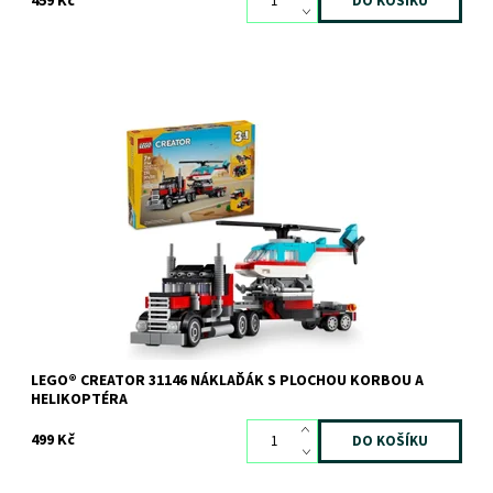
459 Kč
Akční zábava s modely LEGO® Creator 3 v 1
Dostupnost:
Skladem
2 ks
Kód:
11376
Značka:
LEGO
LEGO® CREATOR 31146 NÁKLAĎÁK S PLOCHOU KORBOU A
HELIKOPTÉRA
499 Kč