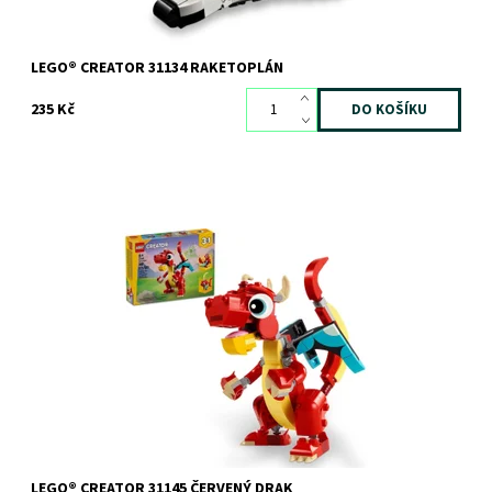
LEGO® CREATOR 31134 RAKETOPLÁN
235 Kč
Kouzelná zábava s přestavitelnou stavebnicí LEGO® Creator 3 v 1
Červený drak
Dostupnost:
Skladem
3 ks
Kód:
11373
Značka:
LEGO
LEGO® CREATOR 31145 ČERVENÝ DRAK