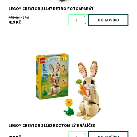
LEGO® CREATOR 31147 RETRO FOTOAPARÁT
449 Kč
(–6 %)
419 Kč
Malí milovníci zvířat od 8 let si užijí zábavná dobrodružství se
stavebnicí LEGO® Creator 3v1 Roztomilý králíček.
Dostupnost:
Skladem
>3 ks
Kód:
12129
Značka:
LEGO
LEGO® CREATOR 31162 ROZTOMILÝ KRÁLÍČEK