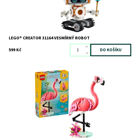
LEGO® CREATOR 31164 VESMÍRNÝ ROBOT
599 Kč
Vneste do pokojíčku krásné barvy tropického ostrova s těmito 3
úžasnými divokými zvířaty! Pozorujte půvabného růžového
plameňáka, který stojí na...
Dostupnost:
Skladem
1 ks
Kód:
12453
Značka:
LEGO