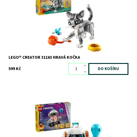
Hravá kočka
Dostupnost:
Skladem
>3 ks
Kód:
12132
Značka:
LEGO
LEGO® CREATOR 31163 HRAVÁ KOČKA
599 Kč
Vydejte se do vesmíru se stavebnicí LEGO® Creator 3v1 Vesmírný
robot
Dostupnost:
Skladem
>3 ks
Kód:
12135
Značka:
LEGO