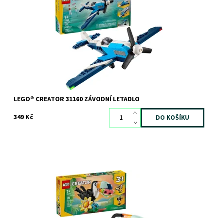
Se stavebnicí LEGO® Creator 3v1 Závodní letadlo se děti vznesou
do oblak
Dostupnost:
Skladem
>3 ks
Kód:
12123
Značka:
LEGO
LEGO® CREATOR 31160 ZÁVODNÍ LETADLO
349 Kč
Vydejte se na výlet na tropický ostrov a hrajte si se 3 krásnými
zvířaty. Sledujte, jak přátelský tukan usedá na větev s květinou a
pochutná si na...
Dostupnost:
Skladem
>3 ks