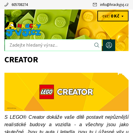
605708274
info
@
hrackyjvj.cz
0 Kč
CZK
0 ks /
CREATOR
S LEGO® Creator dokáže vaše dítě postavit nejrůznější
realistické budovy a vozidla - a všechny jsou jako
skutečné. Jsou tu auta i letadla, jsou tu i úžasné vily u