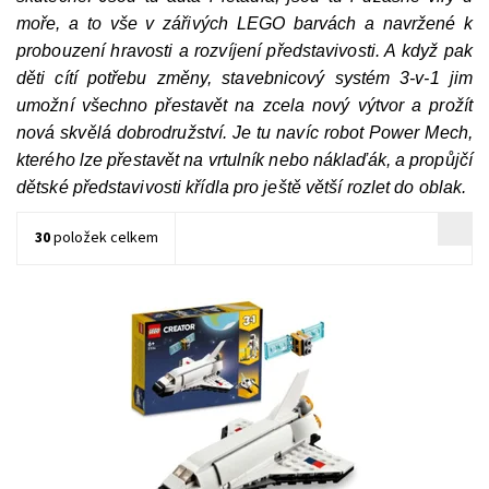
moře, a to vše v zářivých LEGO barvách a navržené k
probouzení hravosti a rozvíjení představivosti. A když pak
děti cítí potřebu změny, stavebnicový systém 3-v-1 jim
umožní všechno přestavět na zcela nový výtvor a prožít
nová skvělá dobrodružství. Je tu navíc robot Power Mech,
kterého lze přestavět na vrtulník nebo náklaďák, a propůjčí
dětské představivosti křídla pro ještě větší rozlet do oblak.
30
položek celkem
Akční hraní ve vesmíru s přestavitelným modelem raketoplánu
Dostupnost:
Skladem
1 ks
Kód:
10958
Značka:
LEGO