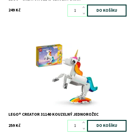
249 Kč
Magická zábava s barevným, přestavitelným kouzelným
jednorožcem
Dostupnost:
Skladem
1 ks
Kód:
10955
Značka:
LEGO
LEGO® CREATOR 31140 KOUZELNÝ JEDNOROŽEC
259 Kč