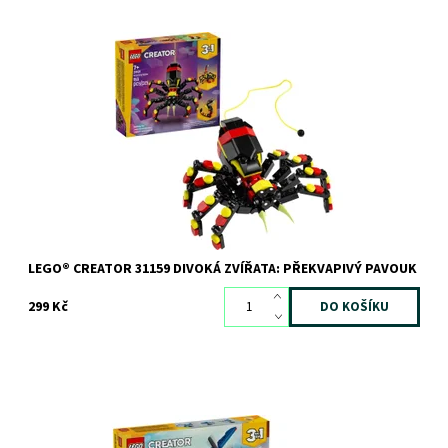
Užijte si dobrodružství plná zábavy se 3 různými divokými
zvířaty!
Dostupnost:
Skladem
3 ks
Kód:
12288
Značka:
LEGO
LEGO® CREATOR 31159 DIVOKÁ ZVÍŘATA: PŘEKVAPIVÝ PAVOUK
299 Kč