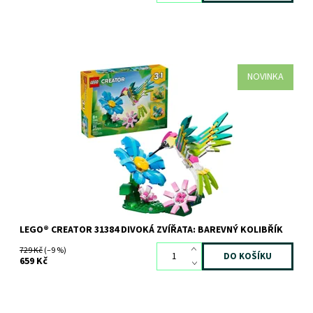
NOVINKA
Malí milovníci zvířat od 8 let si se stavebnicí LEGO® Creator
Divoká zvířata: Barevný kolibřík (31384) užijí hraní na kouzelné
příběhy. Tato...
Dostupnost:
Skladem
3 ks
Kód:
12713
Značka:
LEGO
LEGO® CREATOR 31384 DIVOKÁ ZVÍŘATA: BAREVNÝ KOLIBŘÍK
729 Kč
(–9 %)
659 Kč