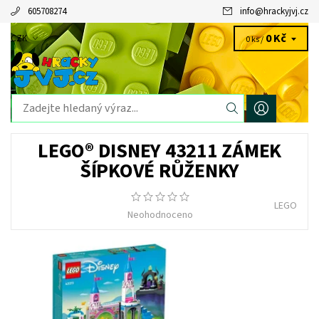
605708274
info
@
hrackyjvj.cz
0 Kč
CZK
0 ks /
LEGO® DISNEY 43211 ZÁMEK
ŠÍPKOVÉ RŮŽENKY
LEGO
Neohodnoceno