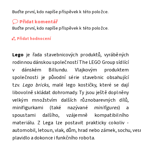
Buďte první, kdo napíše příspěvek k této položce.
Přidat komentář
Buďte první, kdo napíše příspěvek k této položce.
Přidat hodnocení
Lego
je řada stavebnicových produktů, vyráběných
rodinnou dánskou společností The LEGO Group sídlící
v dánském Billundu. Vlajkovým produktem
společnosti je původní série stavebnic obsahující
tzv.
Lego bricks
, malé lego kostičky, které se dají
libovolně skládat dohromady. Ty jsou ještě doplněny
velkým množstvím dalších různobarevných dílů,
minifigurkami (také nazývané
minifigures
) a
spoustami dalšího, vzájemně kompatibilního
materiálu. Z Lega lze postavit prakticky cokoliv -
automobil, letoun, vlak, dům, hrad nebo zámek, sochu, ve
Souhlasím se
Zpracováním osobních údajů.
plavidlo a dokonce i funkčního robota.