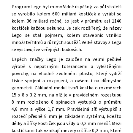
Program Lego byl mimořádně úspěšný, za půl století
se vyrobilo kolem 600 miliard kostiček a vyrábí se
kolem 36 miliard ročně, to jest v průměru asi 1140
kostiček každou sekundu. Je tak rozšířený, že název
Lego se stal pojmem, kolem stavebnic vzniklo
množství filmů a různých soutěží. V
elké stavby z Lega
se vystavují ve veřejných budovách.
Úspěch značky Lego je založen na velmi pečlivé
výrobě s nepatrnými tolerancemi a vyleštěnými
povrchy, na vhodně zvoleném plastu, který vydrží
tisíce spojení a rozpojení, a ovšem i na důmyslné
geometrii. Základní modul tvoří kostka o rozměrech
15 x 8 x 3,2 mm, na níž je v pravidelném rozestupu
8 mm rozloženo 8 spínacích výstupků o průměru
4,8 mm a výšce 1,7 mm. Pravidelná síť výstupků s
roztečí přesně 8 mm je základem systému, kdežto
délky a šířky kostiček jsou vždy o 0,2 mm menší. Mezi
kostičkami tak vznikají mezery o šířce 0,2 mm, které