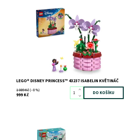
Zábavná kreativní výstavní stavebnice podle Disneyho
filmu Encanto
Dostupnost:
Skladem
2
Kód:
11798
Značka:
LEGO
LEGO® DISNEY PRINCESS™ 43237 ISABELIN KVĚTINÁČ
1 089 Kč
(–8 %)
999 Kč
Dobroty a minipanenka LEGO® Disney Elsa