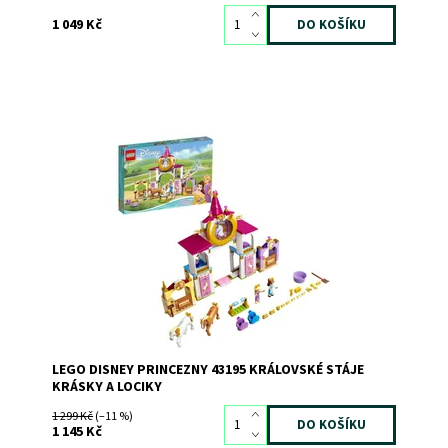
1 049 Kč
Děti si s touto disneyovskou sadou užijí neomezené hraní
s roztomilými koníky
Dostupnost:
Skladem
>3
Kód:
8911
Značka:
LEGO
LEGO DISNEY PRINCEZNY 43195 KRÁLOVSKÉ STÁJE
KRÁSKY A LOCIKY
1 299 Kč
(–11 %)
1 145 Kč