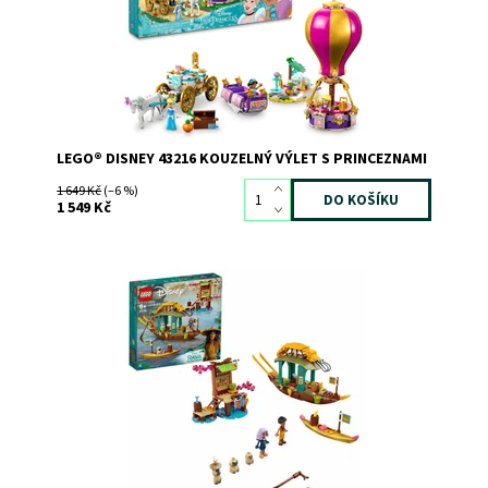
Kód:
10614
Značka:
LEGO
LEGO® DISNEY 43216 KOUZELNÝ VÝLET S PRINCEZNAMI
1 649 Kč
(–6 %)
1 549 Kč
Vydejte se do vln s touto stavebnicí s modelem lodi pro
lov krevet!
Dostupnost:
Skladem
3
Kód:
8179
Značka:
LEGO