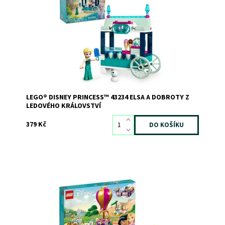
Dostupnost:
Skladem
1
Kód:
11283
Značka:
LEGO
LEGO® DISNEY PRINCESS™ 43234 ELSA A DOBROTY Z
LEDOVÉHO KRÁLOVSTVÍ
379 Kč
Udělejte radost milovníkům pohádkového cestování s
touto stavebnicí s princeznami od Disneyho
Dostupnost:
Skladem
3