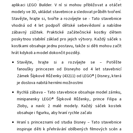
aplikaci LEGO Builder. V ní si mohou přibližovat a otáčet
modely ve 3D, ukládat stavebnice a sledovat průběh tvoření.
Stavějte, hrajte si, tvořte a rozvíjejte se - Tato stavebnice
vhodná od 4 let podpoří dětské sebevědomí a nabídne
zábavný zážitek. Praktické začátečnické kostky dětem
poskytnou stabilní základ pro jejich výtvory. Každý sáček s
kostkami obsahuje jednu postavu, takže si děti mohou začít
hrát kdykoli a model dokončit později.
Stavějte, hrajte si a rozvíjejte se – Potěšte
fanoušky princezen od Disneyho od 4 let stavebnicí
Zámek Šípkové Růženky (43211) od LEGO® | Disney, která
je doslova nabitá herními možnostmi
Rychlá zábava – Tato stavebnice obsahuje model zámku,
minipanenky LEGO® Šípkové Růženky, prince Filipa a
Zloby, a navíc 2 malé modely. Každý sáček kostek
obsahuje i figurku, aby hraní rychle začalo
Hraní s princeznami od studia Disney – Tato stavebnice
inspiruje děti k přehrávání oblíbených filmových scén a