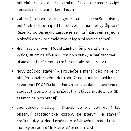
příběhů ze života na zámku, čímž pomáhá rozvíjet
komunikační a tvůrčí dovednosti
Zábavný dárek z kategorie 4+ – Fanoušci Disney
pohádek si tuto nápaditou stavebnici na motivy Šípkové
Růženky od Disneyho zaručeně zamilují. Zároveň se jedná
o skvělý dárek pro malé milovníky a milovnice zámků
Hraní zas a znovu – Model zámku měří přes 27 cm na
výšku, 38 cm na šířku a 11 cm do hloubky a malí fandové
Disneyho si s ním mohou hrát neustále zas a znovu
Nový způsob stavění – Proveďte i menší děti na jejich
příštím stavitelském dobrodružství intuitivní aplikací s
návodem LEGO® Builder. Umožní jim ukládat si stavebnice,
sledovat postup a přibližovat a otáčet modely ve 3D,
zatímco na nich pracují
Jednoduché modely – Stavebnice pro děti od 4 let
obsahují začátečnické kostky, se kterými je stavění
hračka. Díky jednoduchému obrázkovému návodu si s
modely poradí i děti, které ještě neumí číst