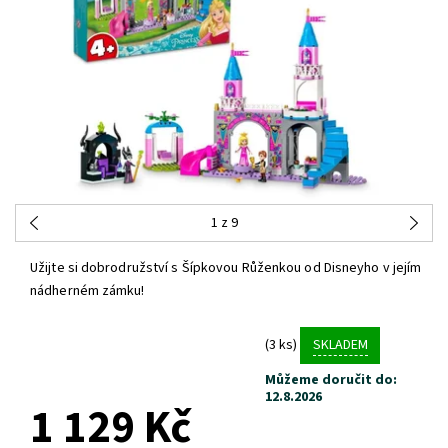
1
z 9
Užijte si dobrodružství s Šípkovou Růženkou od Disneyho v jejím
nádherném zámku!
(3 ks)
SKLADEM
Můžeme doručit do:
12.8.2026
1 129 Kč