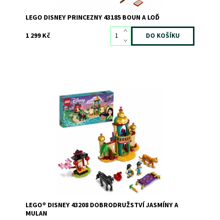
LEGO DISNEY PRINCEZNY 43185 BOUN A LOĎ
1 299 Kč
Inspirujte se k hraní nekonečných dobrodružství s
nápaditou disneyovskou sadou
Dostupnost:
Skladem
3
Kód:
9711
Značka:
LEGO
LEGO® DISNEY 43208 DOBRODRUŽSTVÍ JASMÍNY A
MULAN