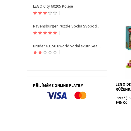
LEGO City 60205 Koleje
|
Ravensburger Puzzle Socha Svobody Noční edice 108 dílků
|
Okouzlet
stavebni
dvoupat
Bruder 63150 Bworld Vodní skútr Seamaxx s figurkou
kolem a 
|
Růženky
Dostupn
Kód:
Značka:
LEGO DI
PŘIJÍMÁME ONLINE PLATBY
RŮŽENKA
999 Kč
(–5
945 Kč