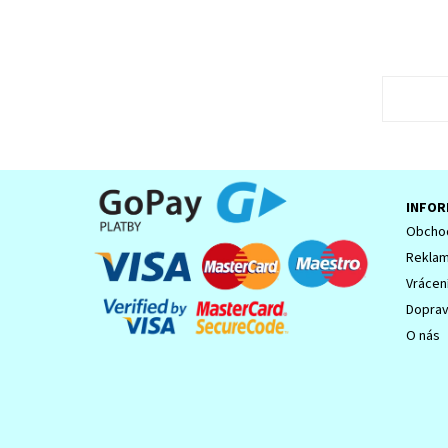
INFOR
Obchod
Reklam
Vrácen
Dopra
O nás