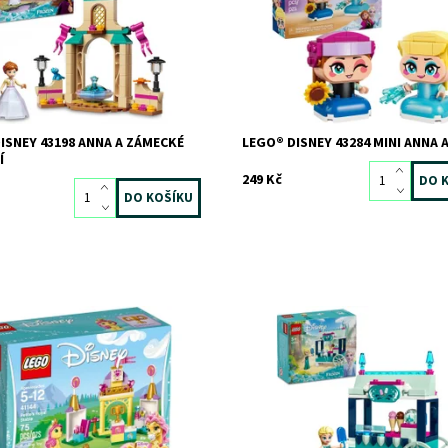
elná hračka s princeznou, která
(43284). Postavičky Elsa a Anna js
e k nápaditému hraní
navrženy tak, aby...
ost:
Skladem
2 ks
Dostupnost:
Skladem
>3 ks
9597
Kód:
12803
LEGO
Značka:
LEGO
ISNEY 43198 ANNA A ZÁMECKÉ
LEGO® DISNEY 43284 MINI ANNA A
Í
249 Kč
 poníkem Podkůvkou, který patří
Dobroty a minipanenka LEGO® Disn
královských stájích!
ost:
Skladem
2 ks
Dostupnost:
Skladem
1 ks
2774
Kód:
11283
LEGO
Značka:
LEGO