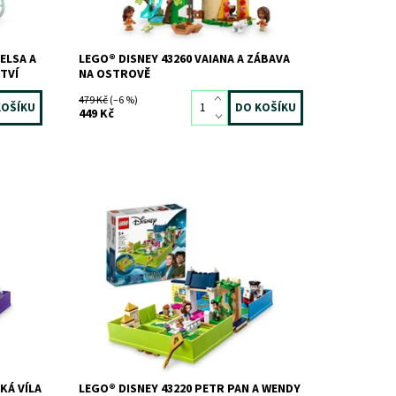
ELSA A
LEGO® DISNEY 43260 VAIANA A ZÁBAVA
TVÍ
NA OSTROVĚ
479 Kč
(–6 %)
449 Kč
s touto
Okouzlete touto stavebnicí od LEGO®
sney
Disney děti, které jsou trendy
Dostupnost:
Skladem
>3 ks
Kód:
10934
Značka:
LEGO
KÁ VÍLA
LEGO® DISNEY 43220 PETR PAN A WENDY