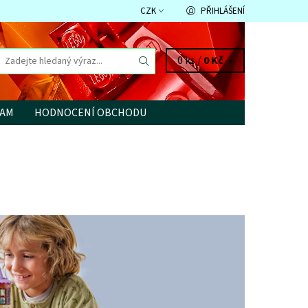
CZK
PŘIHLÁŠENÍ
0 ks /
0 Kč
RAM
HODNOCENÍ OBCHODU