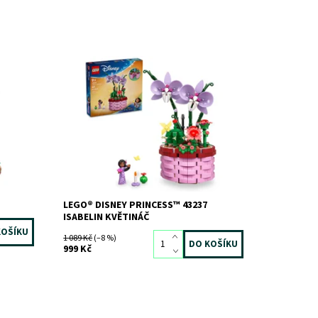
Zábavná kreativní výstavní stavebnice
2!
podle Disneyho filmu Encanto
Dostupnost:
Skladem
2 ks
Kód:
11798
Značka:
LEGO
LEGO® DISNEY PRINCESS™ 43237
ISABELIN KVĚTINÁČ
1 089 Kč
(–8 %)
999 Kč