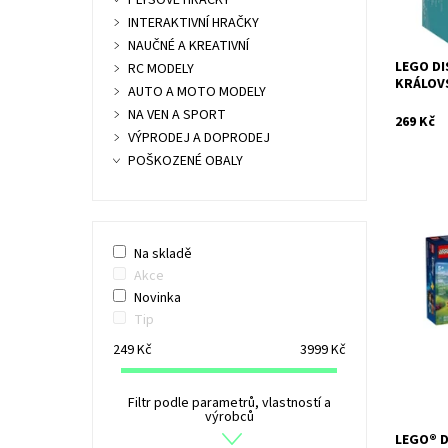
PLYŠOVÉ HRAČKY
INTERAKTIVNÍ HRAČKY
NAUČNÉ A KREATIVNÍ
LEGO DI
RC MODELY
KRÁLOV
AUTO A MOTO MODELY
NA VEN A SPORT
269 Kč
VÝPRODEJ A DOPRODEJ
POŠKOZENÉ OBALY
Na skladě
Dostupn
Akce
Kód:
Novinka
Značka:
Tip
249
Kč
3999
Kč
Filtr podle parametrů, vlastností a
výrobců
LEGO® D