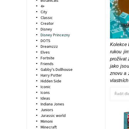
Botanicals
4+
City
Classic
Creator
Disney
Disney Princezny
DOTS
Kolekce 
Dreamzzz
rukou ji
Elves
Fortnite
prožívat
Friends
jako jso
Gabby's Dollhouse
znovu a z
Harry Potter
vlastních
Hidden Side
Iconic
Icons
Řadit dl
Ideas
Indiana Jones
Juniors
Jurassic world
Stavebni
Mimoni
královstv
Minecraft