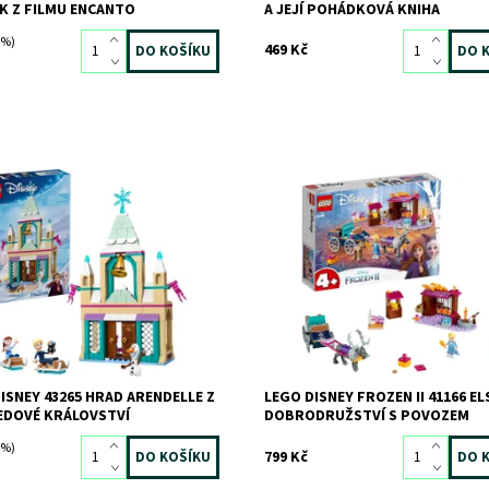
K Z FILMU ENCANTO
A JEJÍ POHÁDKOVÁ KNIHA
 %)
469 Kč
pracovaná stavebnice pro děti je
Nechte své malé stavitele znovu z
cí, které je inspirují ke krásným
dobrodružství s Elsou a jejím pov
ážitkům.
Ledového království II!
ost:
Skladem
>3 ks
Dostupnost:
Skladem
1 ks
12201
Kód:
7034
LEGO
Značka:
LEGO
ISNEY 43265 HRAD ARENDELLE Z
LEGO DISNEY FROZEN II 41166 EL
EDOVÉ KRÁLOVSTVÍ
DOBRODRUŽSTVÍ S POVOZEM
 %)
799 Kč