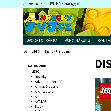
605708274
info
@
hrackyjvj.cz
ÚVODNÍ STRÁNKA
VŠE O NÁKUPU
KONTA
PRODÁVANÉ ZNAČKY
LEGO
Disney Princezny
DI
KATEGORIE
LEGO
Novinky
Adventní kalendáře
Animal Crossing
Architecture
Art
AVATAR
Bluey