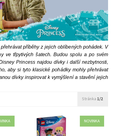
řehrávat příběhy z jejich oblíbených pohádek. V
chny ve třpytivých šatech. Budou spolu a po svém
isney Princess najdou dívky i další nezbytnosti,
ho, aby si tyto klasické pohádky mohly přehrávat
anou dívky inspirovat k vymýšlení a stavění jejich
Stránka
1/2
VINKA
NOVINKA
EGO® ǀ
Potěšte děti od 5 let stavebnicí LEGO® ǀ
 a Elsa
Disney Princess Mini Jasmína a Locika