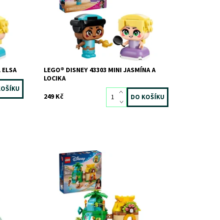
ou
(43303). Filmové postavy Jasmína a Locika
s doplňky v podobě...
Dostupnost:
Skladem
>3 ks
Kód:
12806
Značka:
LEGO
 ELSA
LEGO® DISNEY 43303 MINI JASMÍNA A
LOCIKA
249 Kč
ey Elsa
Dostupnost:
Skladem
>3 ks
Kód:
12312
Značka:
LEGO