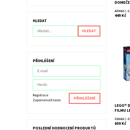
DOMEČE
479 Kč
(–6
449 Kč
HLEDAT
Tato pro
plná funk
PŘIHLÁŠENÍ
herním z
Dostupn
Kód:
Značka:
Registrace
Zapomenuté heslo
LEGO® D
FILMU L
719 Kč
(–8
659 Kč
POSLEDNÍ HODNOCENÍ PRODUKTŮ