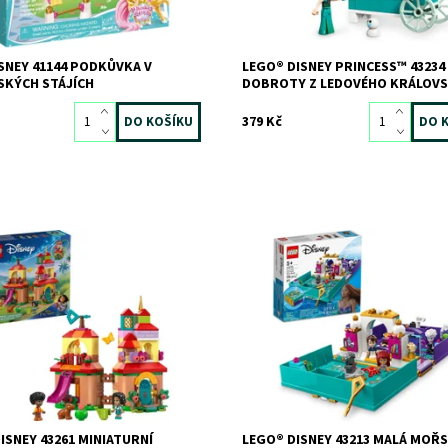
SNEY 41144 PODKŮVKA V
LEGO® DISNEY PRINCESS™ 43234 
SKÝCH STÁJÍCH
DOBROTY Z LEDOVÉHO KRÁLOVS
379 Kč
ost:
Skladem
>3 ks
Inspirujte děti k zábavnému hraní 
12315
prvotřídní stavebnicí od LEGO® Di
LEGO
Dostupnost:
Skladem
>3 ks
Kód:
10931
Značka:
LEGO
ISNEY 43261 MINIATURNÍ
LEGO® DISNEY 43213 MALÁ MOŘS