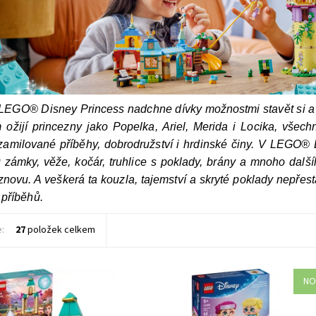
LEGO® Disney Princess nadchne dívky možnostmi stavět si a p
m ožijí princezny jako Popelka, Ariel, Merida i Locika, vše
 zamilované příběhy, dobrodružství i hrdinské činy. V LEGO® D
u zámky, věže, kočár, truhlice s poklady, brány a mnoho další
novu. A veškerá ta kouzla, tajemství a skryté poklady nepřest
 příběhů.
e:
27
položek celkem
NO
ce pro fanoušky filmu Ledové
Potěšte děti od 5 let stavebnicí L
í 2 od studia Disney -
Disney Ledové království Mini Anna