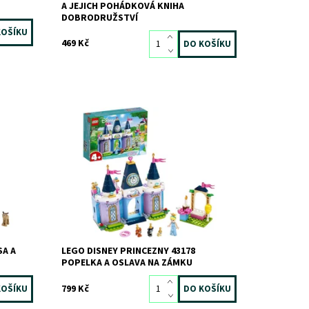
A JEJICH POHÁDKOVÁ KNIHA
DOBRODRUŽSTVÍ
469 Kč
ažít
Rozkošná sada nabízí kreativní hraní s
ozem z
Popelčiným zámkem od Disneyho.
Dostupnost:
Skladem
1 ks
Kód:
6695
Značka:
LEGO
SA A
LEGO DISNEY PRINCEZNY 43178
POPELKA A OSLAVA NA ZÁMKU
799 Kč