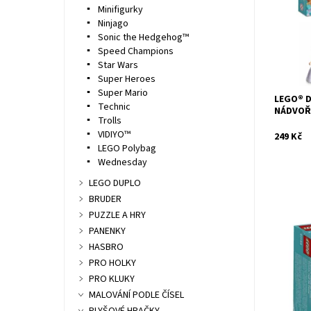
sestavit
Minifigurky
inspiruj
Ninjago
Dostupn
Sonic the Hedgehog™
Kód:
Speed Champions
Značka:
Star Wars
Super Heroes
Super Mario
LEGO® D
Technic
NÁDVOŘ
Trolls
VIDIYO™
249 Kč
LEGO Polybag
Wednesday
LEGO DUPLO
BRUDER
PUZZLE A HRY
PANENKY
Bav se s
HASBRO
Belle, v 
PRO HOLKY
Dostupn
Kód:
PRO KLUKY
Značka:
MALOVÁNÍ PODLE ČÍSEL