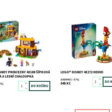
e malé princezny touto
Postavte si Heiheie z disneyovek
cí, která obsahuje barevnou
Odvážná Vaiana a Odvážná Vaiana 
rovou chaloupku s mlýnským
Složte si filmový výstavní model s
minipanenky Zloby a Šípkové
Vaianiným barevným kohoutím
.
kamarádem, který...
ost:
Skladem
>3 ks
Dostupnost:
Skladem
2 ks
7316
Kód:
12441
LEGO
Značka:
LEGO
SNEY PRINCEZNY 43188 ŠÍPKOVÁ
LEGO® DISNEY 43272 HEIHEI
 A LESNÍ CHALOUPKA
1 029 Kč
(–8 %)
945 Kč
 %)