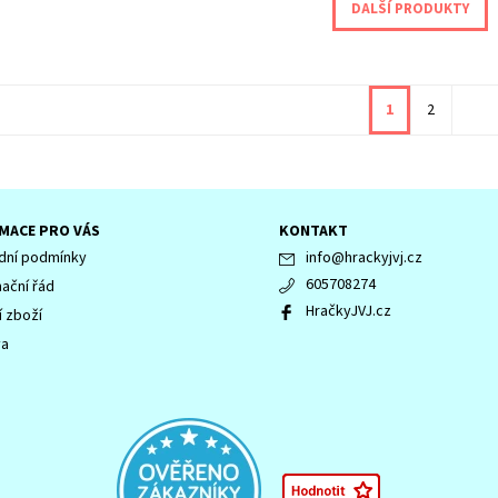
DALŠÍ PRODUKTY
1
2
MACE PRO VÁS
KONTAKT
ní podmínky
info
@
hrackyjvj.cz
605708274
ační řád
HračkyJVJ.cz
í zboží
va